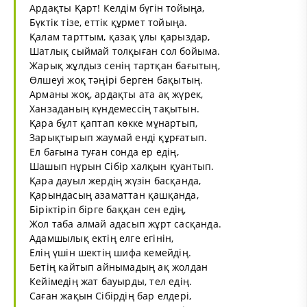
Ардақты Қарт! Келдім бүгін тойыңа,
Бүктік тізе, еттік құрмет тойыңа.
Қалам тарттым, қазақ ұлы қарыздар,
Шатлық сыймай толқыған сол бойыма.
Жарық жұлдыз сенің тартқан бағытың,
Өлшеуі жоқ тәңірі берген бақытың.
Арманы жоқ, ардақты ата ақ жүрек,
Ханзаданың күндемессің тақытын.
Қара бұлт қаптап көкке мұнартып,
Зарықтырып жаумай енді құрғатып.
Ел бағына туған сонда ер едің,
Шашып нұрын Сібір халқын қуантып.
Қара дауыл жердің жүзін басқанда,
Қарындасың азаматтан қашқанда,
Біріктіріп бірге баққан сен едің,
Жол таба алмай адасып жұрт сасқанда.
Адамшылық ектің елге егінін,
Елің үшін шектің шифа кемейдің.
Бетің кайтып айнымадың ақ жолдан
Кейімедің жат бауырды, тел едің.
Саған жақын Сібірдің бар елдері,