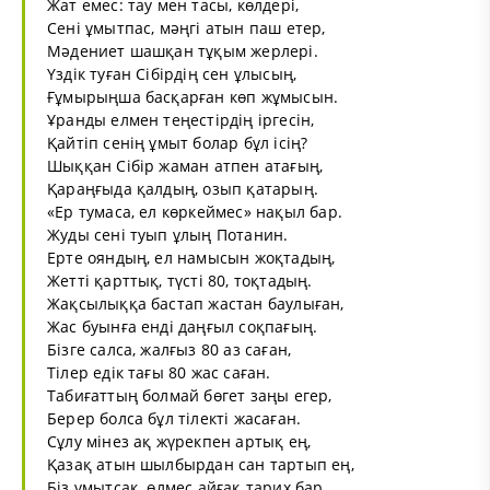
Жат емес: тау мен тасы, көлдері,
Сені ұмытпас, мәңгі атын паш етер,
Мәдениет шашқан тұқым жерлері.
Үздік туған Сібірдің сен ұлысың,
Ғұмырыңша басқарған көп жұмысын.
Ұранды елмен теңестірдің іргесін,
Қайтіп сенің ұмыт болар бұл ісің?
Шыққан Сібір жаман атпен атағың,
Қараңғыда қалдың, озып қатарың.
«Ер тумаса, ел көркеймес» нақыл бар.
Жуды сені туып ұлың Потанин.
Ерте ояндың, ел намысын жоқтадың,
Жетті қарттық, түсті 80, тоқтадың.
Жақсылыққа бастап жастан баулыған,
Жас буынға енді даңғыл соқпағың.
Бізге салса, жалғыз 80 аз саған,
Тілер едік тағы 80 жас саған.
Табиғаттың болмай бөгет заңы егер,
Берер болса бұл тілекті жасаған.
Сұлу мінез ақ жүрекпен артық ең,
Қазақ атын шылбырдан сан тартып ең,
Біз ұмытсақ, өлмес айғақ тарих бар,