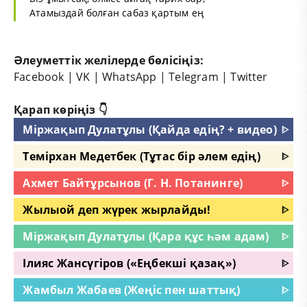
Атамыздай болған сабаз қартым ең
Әлеуметтік желілерде бөлісіңіз:
Facebook
|
VK
|
WhatsApp
|
Telegram
|
Twitter
Қарап көріңіз 👇
Міржақып Дулатұлы (Қайда едің? + видео)
ᐈ
Темірхан Медетбек (Тұтас бір әлем едің)
ᐈ
Ахмет Байтұрсынов (Г. Н. Потанинге)
ᐈ
Жылыой деп жүрек жырлайды!
ᐈ
Міржақып Дулатұлы (Қара құс һәм адам)
ᐈ
Ілияс Жансүгіров («Еңбекші қазақ»)
ᐈ
Жамбыл Жабаев (Жеңіс пен шаттық)
ᐈ