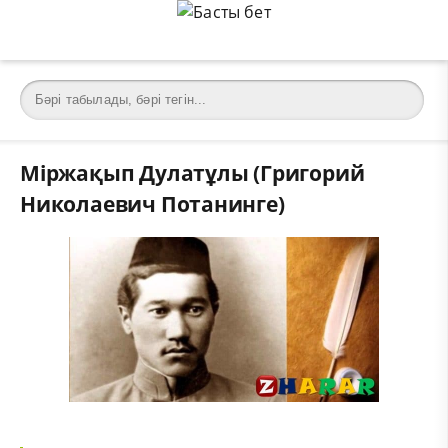
Міржақып Дулатұлы (Григорий
Николаевич Потанинге)