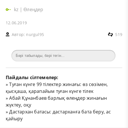
kz
|
Өлеңдер
12.06.2019
Автор:
nurgul95
519
Пайдалы сілтемелер:
»
Туған күнге 99 тілектер жинағы: өз сөзімен,
қысқаша, қарапайым туған күнге тілек
»
Абай Құнанбаев барлық өлеңдер жинағын
жүктеу, оқу
»
Дастархан батасы: дастарханға бата беру, ас
қайыру