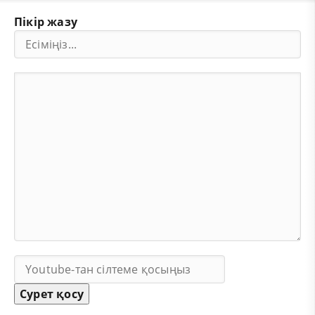
Пікір жазу
Сурет қосу