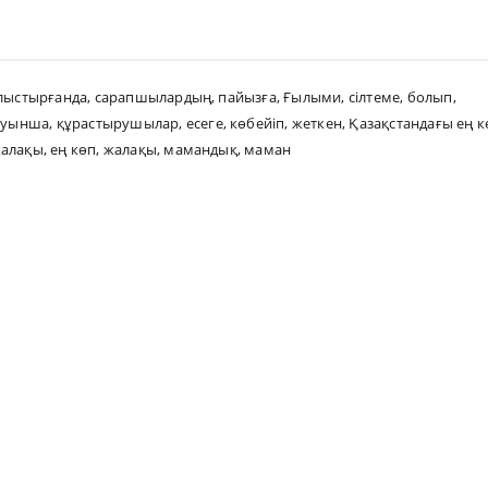
лыстырғанда
,
сарапшылардың
,
пайызға
,
Ғылыми
,
сілтеме
,
болып
,
туынша
,
құрастырушылар
,
есеге
,
көбейіп
,
жеткен
,
Қазақстандағы ең к
жалақы
,
ең көп
,
жалақы
,
мамандық
,
маман