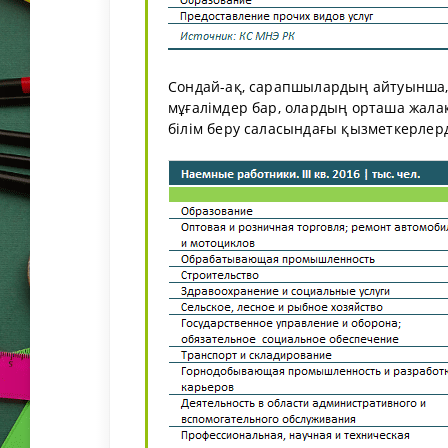
Сондай-ақ, сарапшылардың айтуынша
мұғалімдер бар, олардың орташа жалақы
білім беру саласындағы қызметкерлерд