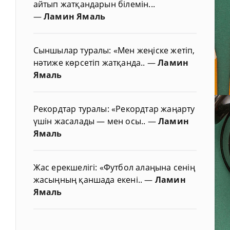
айтып жатқандарын білемін...
—
Ламин Ямаль
Сыншылар туралы: «Мен жеңіске жетіп,
нәтиже көрсетіп жатқанда..
—
Ламин
Ямаль
Рекордтар туралы: «Рекордтар жаңарту
үшін жасалады — мен осы..
—
Ламин
Ямаль
Жас ерекшелігі: «Футбол алаңына сенің
жасыңның қаншада екені..
—
Ламин
Ямаль