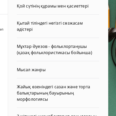
Қой сүтінің құрамы мен қасиеттері
Қытай тіліндегі негізгі сөзжасам
әдістері
өп
Мұхтар Әуезов - фольклортанушы
(қазақ фольклористикасы бойынша)
Мысал жанры
Жайық өзеніндегі сазан және торта
балықтарының бауырының
морфологиясы