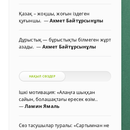
Қазақ – жоқшы, жоғын іздеген
қуғыншы.
—
Ахмет Байтұрсынұлы
Дұрыстық — бұрыстықты білмеген жұрт
азады.
—
Ахмет Байтұрсынұлы
НАҚЫЛ СӨЗДЕР
Ішкі мотивация: «Алаңға шыққан
сайын, болашақтағы ересек өзім..
—
Ламин Ямаль
Сөз тасушылар туралы: «Сартымнан не