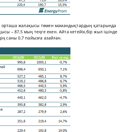
, орташа жалақысы төмен мамандықтардың қатарында
сы – 87,5 мың теңге екен. Айта кетейік,бір жыл ішінде
ің саны 0,7 пайызға азайған.