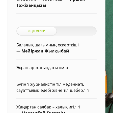
Тәжіханқызы
ӘҢГІМЕЛЕР
Балалық шағымның ескерткіші
—
Мейіржан Жылқыбай
Экран ар жағындағы өмір
Бүгінгі журналистің тіл мәдениеті,
сауаттылық әдебі және тіл шеберлігі
Жаңарған саябақ – халық игілігі
—
Мергенбай Гүлсезім