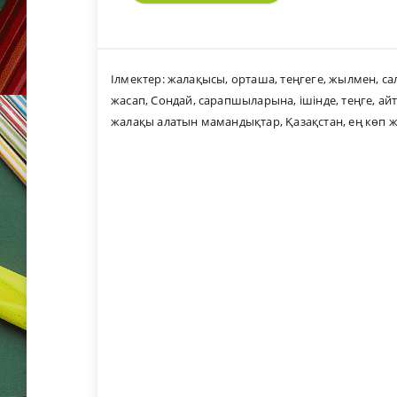
Ілмектер:
жалақысы
,
орташа
,
теңгеге
,
жылмен
,
са
жасап
,
Сондай
,
сарапшыларына
,
ішінде
,
теңге
,
ай
жалақы алатын мамандықтар
,
Қазақстан
,
ең көп 