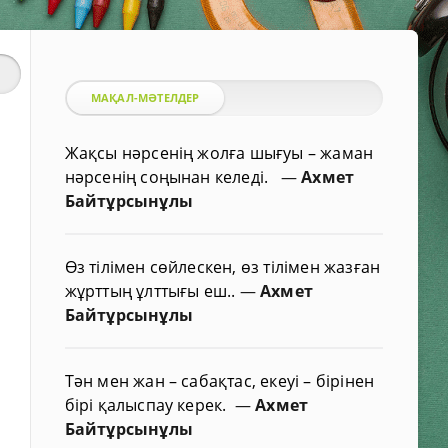
МАҚАЛ-МӘТЕЛДЕР
Жақсы нәрсенің жолға шығуы – жаман
нәрсенің соңынан келеді.
—
Ахмет
Байтұрсынұлы
Өз тілімен сөйлескен, өз тілімен жазған
жұрттың ұлттығы еш..
—
Ахмет
Байтұрсынұлы
Тән мен жан – сабақтас, екеуі – бірінен
бірі қалыспау керек.
—
Ахмет
Байтұрсынұлы