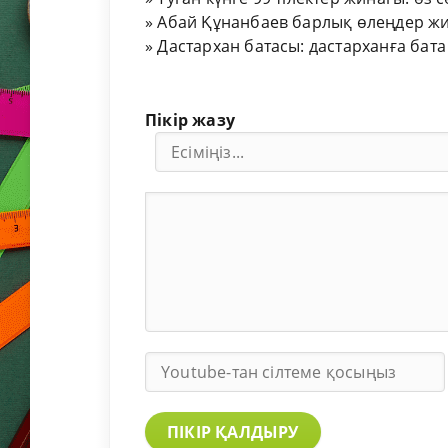
»
Абай Құнанбаев барлық өлеңдер жи
»
Дастархан батасы: дастарханға бата
Пікір жазу
ПІКІР ҚАЛДЫРУ