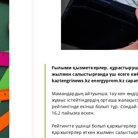
Ғылыми қызметкерлер, құрастыруш
жылмен салыстырғанда үш есеге көбе
kaztengrinews.kz energyprom.kz сар
Мамандардың айтуынша, тау-кен өнді
жұмыс істейтіндердің орташа жалақыс
рейтингінде екінші болып тұр. Сондай-
16,2 пайызға өскен.
Рейтингте үшінші болып қаржыгерлер 
Қаржыгерлер өткен жылмен салыстырға