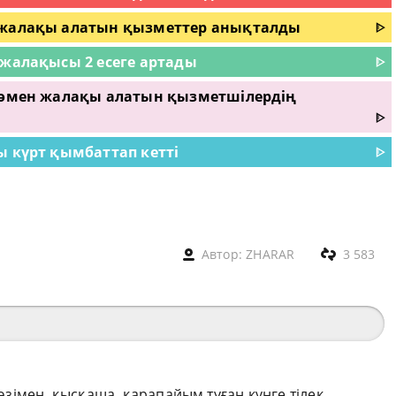
е жалақы алатын қызметтер анықталды
ᐈ
 жалақысы 2 есеге артады
ᐈ
 төмен жалақы алатын қызметшілердің
ᐈ
ы күрт қымбаттап кетті
ᐈ
Автор:
ZHARAR
3 583
сөзімен, қысқаша, қарапайым туған күнге тілек