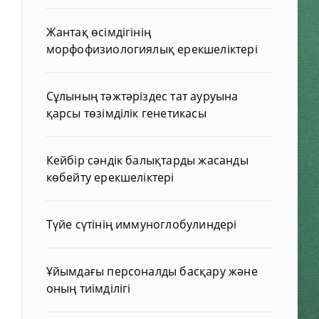
Жантақ өсімдігінің
морфофизиологиялық ерекшеліктері
Сұлының тәжтәріздес тат ауруына
қарсы төзімділік генетикасы
Кейбір сәндік балықтарды жасанды
көбейту ерекшеліктері
Түйе сүтінің иммуноглобулиндері
Ұйымдағы персоналды басқару және
оның тиімділігі