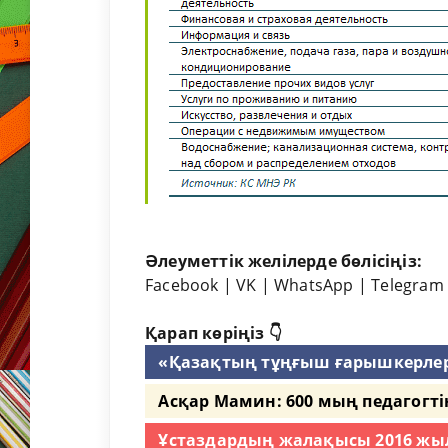
Әлеуметтік желілерде бөлісіңіз:
Facebook
|
VK
|
WhatsApp
|
Telegram
Қарап көріңіз 👇
«Қазақтың тұңғыш ғарышкерлер
Асқар Мамин: 600 мың педагогт
Ұстаздардың жалақысы 2016 жылы