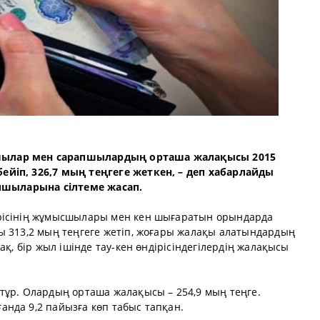
ылар мен сарапшылардың орташа жалақысы 2015
йіп, 326,7 мың теңгеге жеткен, – деп хабарлайды
апшыларына сілтеме жасап.
рісінің жұмысшылары мен кен шығаратын орындарда
ы 313,2 мың теңгеге жетіп, жоғары жалақы алатындардың
ақ, бір жыл ішінде тау-кен өндірісіндегілердің жалақысы
тұр. Олардың орташа жалақысы – 254,9 мың теңге.
нда 9,2 пайызға көп табыс тапқан.