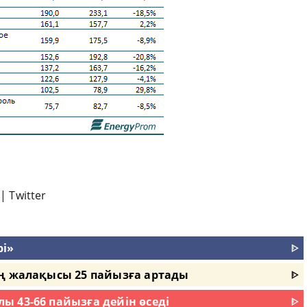
|
Twitter
і»
ᐈ
ің жалақысы 25 пайызға артады
ᐈ
 43-66 пайызға дейін өседі
ᐈ