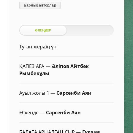
Барлық авторлар
ӨЛЕҢДЕР
Туған жердің үні
ҚАПЕЗ АҒА
—
Әліпов Айтбек
Рымбекұлы
Ауыл жолы 1
—
Сәрсенби Аян
Өткенде
—
Сәрсенби Аян
БАЛАҒА АРНАЛҒАН СЫР
—
Гүлзия