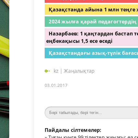
Қазақстанда айына 1 млн теңг
2024 жылға қарай педагогтердің
Назарбаев: 1 қаңтардан бастап
еңбекақысы 1,5 есе өседі
Қазақстандағы азық-түлік бағас
kz
|
Жаңалықтар
03.01.2017
Пайдалы сілтемелер:
»
Туған күнге 99 тілектер жинағы: өз 