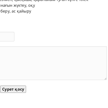
нағын жүктеу, оқу
 беру, ас қайыру
Сурет қосу