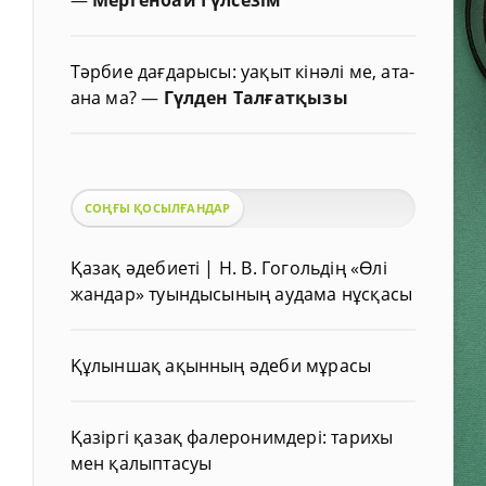
Тәрбие дағдарысы: уақыт кінәлі ме, ата-
ана ма?
—
Гүлден Талғатқызы
СОҢҒЫ ҚОСЫЛҒАНДАР
Қазақ әдебиеті | Н. В. Гогольдің «Өлі
жандар» туындысының аудама нұсқасы
Құлыншақ ақынның әдеби мұрасы
Қазіргі қазақ фалеронимдері: тарихы
мен қалыптасуы