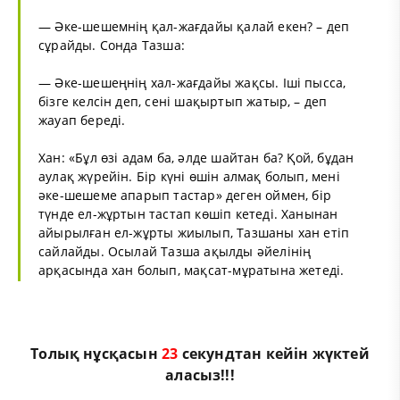
— Әке-шешемнің қал-жағдайы қалай екен? – деп
сұрайды. Сонда Тазша:
— Әке-шешеңнің хал-жағдайы жақсы. Іші пысса,
бізге келсін деп, сені шақыртып жатыр, – деп
жауап береді.
Хан: «Бұл өзі адам ба, әлде шайтан ба? Қой, бұдан
аулақ жүрейін. Бір күні өшін алмақ болып, мені
әке-шешеме апарып тастар» деген оймен, бір
түнде ел-жұртын тастап көшіп кетеді. Ханынан
айырылған ел-жұрты жиылып, Тазшаны хан етіп
сайлайды. Осылай Тазша ақылды әйелінің
арқасында хан болып, мақсат-мұратына жетеді.
Толық нұсқасын
22
секундтан кейін жүктей
аласыз!!!