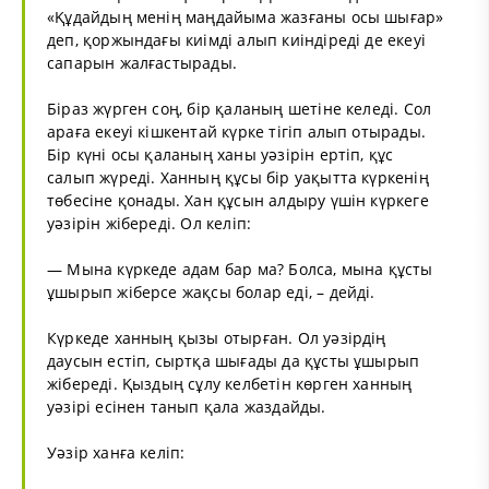
«Құдайдың менің маңдайыма жазғаны осы шығар»
деп, қоржындағы киімді алып киіндіреді де екеуі
сапарын жалғастырады.
Біраз жүрген соң, бір қаланың шетіне келеді. Сол
араға екеуі кішкентай күрке тігіп алып отырады.
Бір күні осы қаланың ханы уәзірін ертіп, құс
салып жүреді. Ханның құсы бір уақытта күркенің
төбесіне қонады. Хан құсын алдыру үшін күркеге
уәзірін жібереді. Ол келіп:
— Мына күркеде адам бар ма? Болса, мына құсты
ұшырып жіберсе жақсы болар еді, – дейді.
Күркеде ханның қызы отырған. Ол уәзірдің
даусын естіп, сыртқа шығады да құсты ұшырып
жібереді. Қыздың сұлу келбетін көрген ханның
уәзірі есінен танып қала жаздайды.
Уәзір ханға келіп: