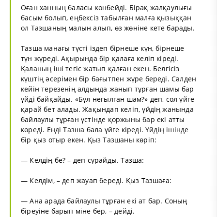
Оған ханның баласы көнбейді. Бірақ жалқаулығы
басым болып, еңбексіз табылған малға қызыққан
ол Тазшаның малын алып, өз жөніне кете барады.
Тазша манағы түсті іздеп бірнеше күн, бірнеше
түн жүреді. Ақырында бір қалаға келіп кіреді.
Қаланың іші тегіс жатып қалған екен. Белгісіз
күштің әсерімен бір бағытпен жүре береді. Сәлден
кейін терезенің алдында жанып тұрған шамы бар
үйді байқайды. «Бұл неғылған шам?» деп, сол үйге
қарай бет алады. Жақындап келіп, үйдің жанында
байлаулы тұрған үстінде қоржыны бар екі атты
көреді. Енді Тазша бала үйге кіреді. Үйдің ішінде
бір қыз отыр екен. Қыз Тазшаны көріп:
— Келдің бе? – деп сұрайды. Тазша:
— Келдім, – деп жауап береді. Қыз Тазшаға:
— Ана арада байлаулы тұрған екі ат бар. Соның
біреуіне барып міне бер, – дейді.