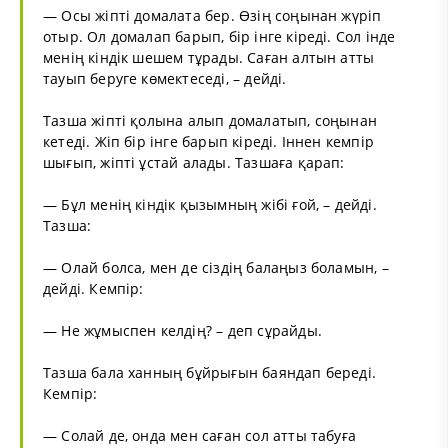
— Осы жіпті домалата бер. Өзің соңынан жүріп
отыр. Ол домалап барып, бір інге кіреді. Сол інде
менің кіндік шешем тұрады. Саған алтын атты
тауып беруге көмектеседі, – дейді.
Тазша жіпті қолына алып домалатып, соңынан
кетеді. Жіп бір інге барып кіреді. Іннен кемпір
шығып, жіпті ұстай алады. Тазшаға қарап:
— Бұл менің кіндік қызымның жібі ғой, – дейді.
Тазша:
— Олай болса, мен де сіздің балаңыз боламын, –
дейді. Кемпір:
— Не жұмыспен келдің? – деп сұрайды.
Тазша бала ханның бұйрығын баяндап береді.
Кемпір:
— Солай де, онда мен саған сол атты табуға