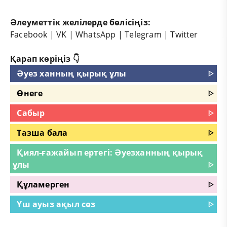
Әлеуметтік желілерде бөлісіңіз:
Facebook
|
VK
|
WhatsApp
|
Telegram
|
Twitter
Қарап көріңіз 👇
Әуез ханның қырық ұлы
ᐈ
Өнеге
ᐈ
Сабыр
ᐈ
Тазша бала
ᐈ
Қиял-ғажайып ертегі: Әуезханның қырық
ұлы
ᐈ
Құламерген
ᐈ
Үш ауыз ақыл сөз
ᐈ