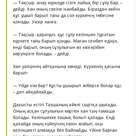
— Тақсыр, анау күркеде сізге лайық бір сұлу бар, –
дейді. Хан оның сөзіне нанбайды. Біраздан кейін
құс ұшып барып тағы да сол күркенің төбесіне
қонады. Уәзір ханға:
— Тақсыр, қараңыз, құс сұлу келіншек тұратын
күркеге тағы барып қонды. Маған сенбеп едіңіз,
енді барып, оның сұлулығын өз көзіңізбен
көруіңізге болады, – дейді.
Хан уәзірінің айтқанына көнеді. Күркенің қасына
барып:
— Үйде кім бар? Құсты ұшырып жіберсе болар еді,
– деп айқайлайды.
Дауысты естіп Тазшаның әйелі сыртқа шығады.
Оның асқан сұлулығын көрген хан таң-тамаша
болады. Келіншекке ғашық болып қалады. Енді
қалайда оның күйеуінің көзін жойып, осы
келіншекті алмаққа бел байлайды. Үйіне барған