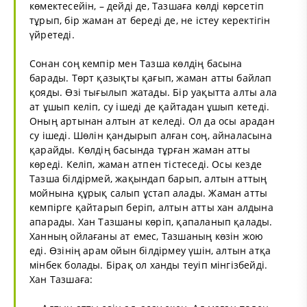
көмектесейін, – дейді де, Тазшаға көлді көрсетіп
тұрып, бір жаман ат береді де, не істеу керектігін
үйретеді.
Сонан соң кемпір мен Тазша көлдің басына
барады. Төрт қазықты қағып, жаман атты байлап
қояды. Өзі тығылып жатады. Бір уақытта алты ала
ат ұшып келіп, су ішеді де қайтадан ұшып кетеді.
Оның артынан алтын ат келеді. Ол да осы арадан
су ішеді. Шөлін қандырып алған соң, айналасына
қарайды. Көлдің басында тұрған жаман атты
көреді. Келіп, жаман атпен тістеседі. Осы кезде
Тазша білдірмей, жақындап барып, алтын аттың
мойнына құрық салып ұстап алады. Жаман атты
кемпірге қайтарып беріп, алтын атты хан алдына
апарады. Хан Тазшаны көріп, қапаланып қалады.
Ханның ойлағаны ат емес, Тазшаның көзін жою
еді. Өзінің арам ойын білдірмеу үшін, алтын атқа
мінбек болады. Бірақ ол ханды теуіп мінгізбейді.
Хан Тазшаға: