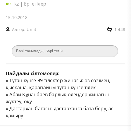
kz
|
Ертегілер
15.10.2018
Автор:
Umit
1 448
Пайдалы сілтемелер:
»
Туған күнге 99 тілектер жинағы: өз сөзімен,
қысқаша, қарапайым туған күнге тілек
»
Абай Құнанбаев барлық өлеңдер жинағын
жүктеу, оқу
»
Дастархан батасы: дастарханға бата беру, ас
қайыру