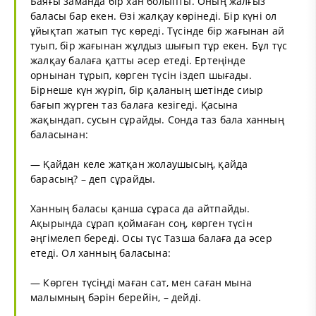
Баяғы заманда бір хан болыпты. Оның жалғыз
баласы бар екен. Өзі жалқау көрінеді. Бір күні ол
ұйықтап жатып түс көреді. Түсінде бір жағынан ай
туып, бір жағынан жұлдыз шығып тұр екен. Бұл түс
жалқау балаға қатты әсер етеді. Ертеңінде
орнынан тұрып, көрген түсін іздеп шығады.
Бірнеше күн жүріп, бір қаланың шетінде сиыр
бағып жүрген таз балаға кезігеді. Қасына
жақындап, сусын сұрайды. Сонда таз бала ханның
баласынан:
— Қайдан келе жатқан жолаушысың, қайда
барасың? – деп сұрайды.
Ханның баласы қанша сұраса да айтпайды.
Ақырында сұрап қоймаған соң, көрген түсін
әңгімелеп береді. Осы түс Тазша балаға да әсер
етеді. Ол ханның баласына:
— Көрген түсіңді маған сат, мен саған мына
малымның бәрін берейін, – дейді.