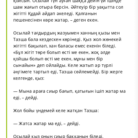
қойсын. Осылай түн ауған шаққа дейін үй ішінде
шам жағып отыра берсін. Әйтеуір бір уақытта сол
жігітті Құдай айдап әкеледі. Қалғанын
пешенесінен көре жатар, – деген екен.
Осылай тағдырдың жазуымен ханның қызы мен
Тазша бала кездескен көрінеді. Қыз жол-жөнекей
жігітті бақылап, хан баласы емес екенін біледі.
«Бұл жігіт төре болып өсті ме екен, жоқ әлде
қойшы болып өсті ме екен, мұны мен бір
сынайын» деп ойлайды. Келе жатып әр түрлі
әңгімеге тартып еді, Тазша сөйлемейді. Бір жерге
келгенде, қыз:
— Мына араға сиыр бағып, қатығын ішіп жатар ма
еді, – дейді.
Жол бойы үндемей келе жатқан Тазша:
— Жатса жатар ма еді, – дейді.
Осылай қыз оның сиыр баққанын біледі.