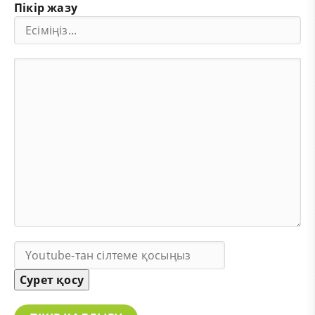
Пікір жазу
Сурет қосу