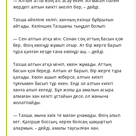
— Алтын атты өзің ал, асау екен. Ал маған пәлен
жердегі алтын киікті әкеліп бер, – дейді.
Тазша әйеліне келіп, ханның екінші бұйрығын
айтады. Келіншек Тазшаны тыңдап болып:
— Сен алтын атқа мін. Сонан соң аттың басын қоя
бер. Өзің көзіңді жұмып отыр. Ат бір жерге барып
тұра қалған кезде ғана көзіңді аш, – дейді.
Тазша алтын атқа мініп, көзін жұмады. Аттың
басын қоя береді. Алтын ат барып, бір жерге тұра
қалады. Көзін ашып жіберсе, алтын киікті
тұяғымен басып тұр екен. Енді ол алтын киікті
ханға алып келеді. Бұл жолы да амалын асыра
алмаған хан киікті ұстайын десе, ол жанына
жолатпайды.
— Тазша, мына киік те маған ұнамады. Өзің алып
кет. Қазірше боссың, керек болсаң шақыртып
алармын, – дейді, амалы таусылған хан.