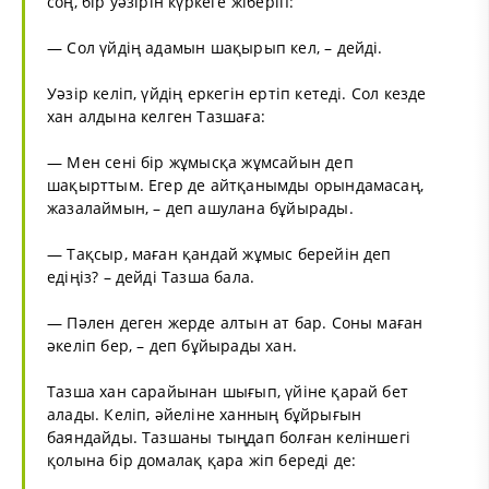
соң, бір уәзірін күркеге жіберіп:
— Сол үйдің адамын шақырып кел, – дейді.
Уәзір келіп, үйдің еркегін ертіп кетеді. Сол кезде
хан алдына келген Тазшаға:
— Мен сені бір жұмысқа жұмсайын деп
шақырттым. Егер де айтқанымды орындамасаң,
жазалаймын, – деп ашулана бұйырады.
— Тақсыр, маған қандай жұмыс берейін деп
едіңіз? – дейді Тазша бала.
— Пәлен деген жерде алтын ат бар. Соны маған
әкеліп бер, – деп бұйырады хан.
Тазша хан сарайынан шығып, үйіне қарай бет
алады. Келіп, әйеліне ханның бұйрығын
баяндайды. Тазшаны тыңдап болған келіншегі
қолына бір домалақ қара жіп береді де: