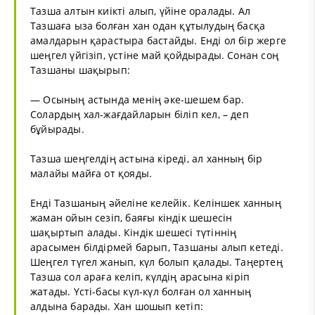
Тазша алтын киікті алып, үйіне оралады. Ал
Тазшаға ыза болған хан одан құтылудың басқа
амалдарын қарастыра бастайды. Енді ол бір жерге
шеңгел үйгізіп, үстіне май қойдырады. Сонан соң
Тазшаны шақырып:
— Осының астында менің әке-шешем бар.
Солардың хал-жағдайларын біліп кел, – деп
бұйырады.
Тазша шеңгелдің астына кіреді, ал ханның бір
малайы майға от қояды.
Енді Тазшаның әйеліне келейік. Келіншек ханның
жаман ойын сезіп, баяғы кіндік шешесін
шақыртып алады. Кіндік шешесі түтіннің
арасымен білдірмей барып, Тазшаны алып кетеді.
Шеңгел түгел жанып, күл болып қалады. Таңертең
Тазша сол араға келіп, күлдің арасына кіріп
жатады. Үсті-басы күл-күл болған ол ханның
алдына барады. Хан шошып кетіп: