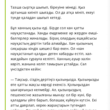
Тазша сыртқа шығып, біреуіне мінеді. Қыз
артынша киініп шығады. Ол да атқа мініп, екеуі
түнде қаладан шығып кетеді.
Бұл ханның қызы еді. Бірде сол хан қатты
науқастанады. Ханды емдемекке әр жерден емші-
балгерлер жиналады. Бірақ олардың ешқайсысы
науқастың дертін таба алмайды. Хан қызының
сиқыршы кіндік шешесі бар екен. Ол «хан
науқастанып қалды» деген хабарды естіп, хал-
жағдайын сұрауға келіпті. Ханның ауыр халін
көріп, жанына келіп тамырын ұстайды. Сәл
үнсіздіктен кейін:
— Тақсыр, сіздің дертіңіз қызыңызда. Қызыңызды
өте қатты жақсы көреді екенсіз. Қолыңыздан
шығарғыңыз келмейді. Ал, қызыңыздың
пешенесіне жазылғаны мынау: ол бір күні, бір
қаладағы үйге барып, болашақ күйеуін күтсін. Екі
атты даярлап, керек-жарақтарын түгендеп