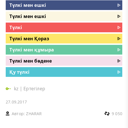
Түлкі мен ешкі
ᐈ
Түлкі мен ешкі
ᐈ
Түлкі
ᐈ
Түлкі мен Қораз
ᐈ
Түлкі мен құмыра
ᐈ
Түлкі мен бөдене
ᐈ
Қу түлкі
ᐈ
kz
|
Ертегілер
27.09.2017
Автор:
ZHARAR
9 050