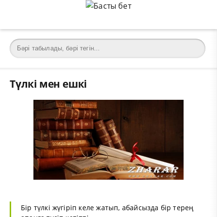
Түлкі мен ешкі
Бір түлкі жүгіріп келе жатып, абайсызда бір терең