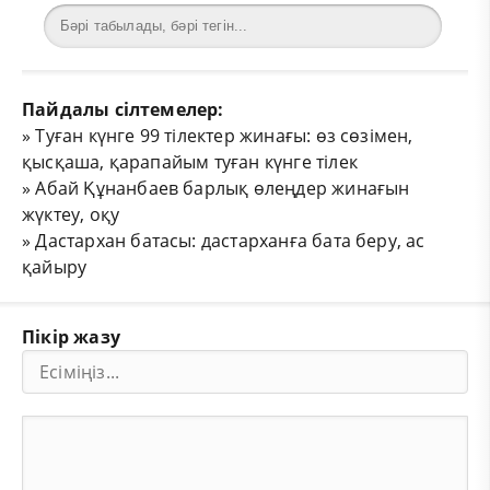
Пайдалы сілтемелер:
»
Туған күнге 99 тілектер жинағы: өз сөзімен,
қысқаша, қарапайым туған күнге тілек
»
Абай Құнанбаев барлық өлеңдер жинағын
жүктеу, оқу
»
Дастархан батасы: дастарханға бата беру, ас
қайыру
Пікір жазу