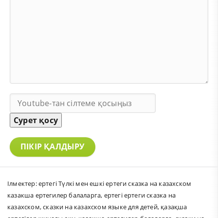
Сурет қосу
ПІКІР ҚАЛДЫРУ
Ілмектер:
ертегі Түлкі мен ешкі ертеги сказка на казахском
казакша ертегилер балаларга
,
ертегі ертеги сказка на
казахском
,
сказки на казахском языке для детей
,
қазақша