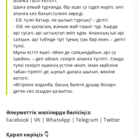
апанға түсіп кетіпті.
Шыға алмай тұрғанда, бір ешкі су іздеп жүріп, әлгі
апанға кез болып,түлкіні көреді.
- Ей, түлкі батыр, не қылып тұрсың? – депті.
- Ой, не қыласың, жаным жай тауып тұр. Қырда
әрі сусап, әрі ыстықтап өліп едім. Апанның іші әрі
салқын, әрі түбінде тұп тұнық суы бар екен, – депті
түлкі.
Мұны естіп ешкі: «Мен де салқындайын, әрі су
ішейін», – деп ойлап, секіріп апанға түсіпті. Сонда
түлкі секіріп ешкінің үстіне мініп, онан мүйізіне
табан тірепті де, ырғып далаға шығып, жөніне
кетіпті.
«Өтірікке алданба, басың бәлеге душар болар»
деген сөз осыдан қалыпты.
Әлеуметтік желілерде бөлісіңіз:
Facebook
|
VK
|
WhatsApp
|
Telegram
|
Twitter
Қарап көріңіз 👇