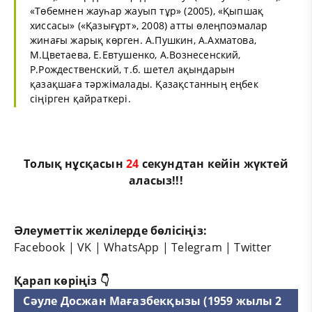
«Төбемнен жауһар жауып тұр» (2005), «Қыпшақ
хиссасы» («Қазығұрт», 2008) атты өлеңпоэмалар
жинағы жарық көрген. А.Пушкин, А.Ахматова,
М.Цветаева, Е.Евтушенко, А.Вознесенский,
Р.Рождественский, т.б. шетел ақындарын
қазақшаға тәржімалады. Қазақстанның еңбек
сіңірген қайраткері.
Толық нұсқасын
24
секундтан кейін жүктей
аласыз!!!
Әлеуметтік желілерде бөлісіңіз:
Facebook
|
VK
|
WhatsApp
|
Telegram
|
Twitter
Қарап көріңіз 👇
Сәуле Досжан Мағазбекқызы (1959 жылы 2