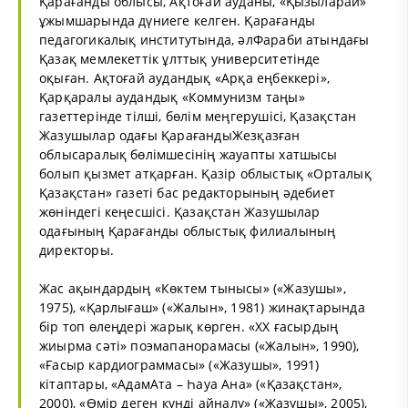
Қарағанды облысы, Ақтоғай ауданы, «Қызыларай»
ұжымшарында дүниеге келген. Қарағанды
педагогикалық институтында, әлФараби атындағы
Қазақ мемлекеттік ұлттық университетінде
оқыған. Ақтоғай аудандық «Арқа еңбеккері»,
Қарқаралы аудандық «Коммунизм таңы»
газеттерінде тілші, бөлім меңгерушісі, Қазақстан
Жазушылар одағы ҚарағандыЖезқазған
облысаралық бөлімшесінің жауапты хатшысы
болып қызмет атқарған. Қазір облыстық «Орталық
Қазақстан» газеті бас редакторының әдебиет
жөніндегі кеңесшісі. Қазақстан Жазушылар
одағының Қарағанды облыстық филиалының
директоры.
Жас ақындардың «Көктем тынысы» («Жазушы»,
1975), «Қарлығаш» («Жалын», 1981) жинақтарында
бір топ өлеңдері жарық көрген. «ХХ ғасырдың
жиырма сәті» поэмапанорамасы («Жалын», 1990),
«Ғасыр кардиограммасы» («Жазушы», 1991)
кітаптары, «АдамАта – Һауа Ана» («Қазақстан»,
2000), «Өмір деген күнді айналу» («Жазушы», 2005),