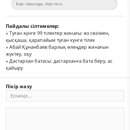
Пайдалы сілтемелер:
»
Туған күнге 99 тілектер жинағы: өз сөзімен,
қысқаша, қарапайым туған күнге тілек
»
Абай Құнанбаев барлық өлеңдер жинағын
жүктеу, оқу
»
Дастархан батасы: дастарханға бата беру, ас
қайыру
Пікір жазу