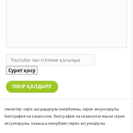
Сурет қосу
ПІКІР ҚАЛДЫРУ
Ілмектер:
серік ақсұңқарұлы өмірбаяны
,
серик аксункарулы
биография на казахском
,
биография на казахском языке серик
аксункарулы
,
казакша омирбаян серик аксункарулы