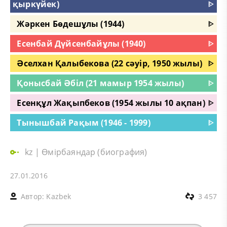
қыркүйек)
ᐈ
Жәркен Бөдешұлы (1944)
ᐈ
Есенбай Дүйсенбайұлы (1940)
ᐈ
Әселхан Қалыбекова (22 сәуір, 1950 жылы)
ᐈ
Қонысбай Әбіл (21 мамыр 1954 жылы)
ᐈ
Есенқұл Жақыпбеков (1954 жылы 10 ақпан)
ᐈ
Тынышбай Рақым (1946 - 1999)
ᐈ
kz
|
Өмірбаяндар (биография)
27.01.2016
Автор:
Kazbek
3 457