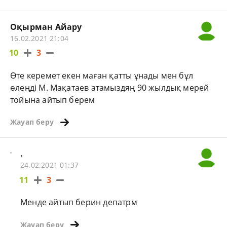
Оқырман Айару
16.02.2021 21:04
10
3
Өте керемет екен маған қатты ұнады мен бұл
өлеңді М. Мақатаев атамыздяң 90 жылдық мерей
тойына айтып берем
Жауап беру
.
24.02.2021 01:37
11
3
Менде айтып берин депатрм
Жауап беру