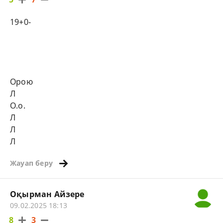
19+0-
Орою
Л
О.о.
Л
Л
Л
Жауап беру
Оқырман Айзере
09.02.2025 18:13
8
3