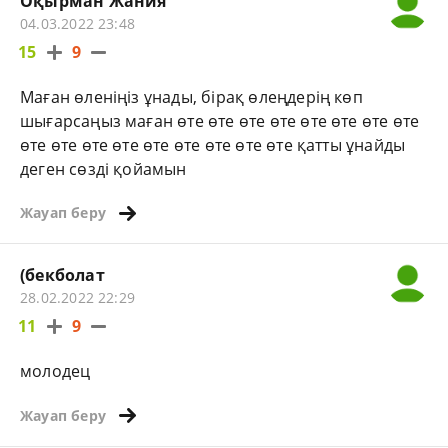
Оқырман Жания
04.03.2022 23:48
15
9
Маған өленіңіз ұнады, бірақ өлеңдерің көп
шығарсаңыз маған өте өте өте өте өте өте өте өте
өте өте өте өте өте өте өте өте өте қатты ұнайды
деген сөзді қойамын
Жауап беру
(бекболат
28.02.2022 22:29
11
9
молодец
Жауап беру