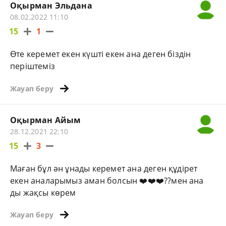
Оқырман Эльдана
08.02.2022 11:10
15
1
Өте керемет екен күшті екен ана деген біздін
періштеміз
Жауап беру
Оқырман Айым
28.12.2021 22:10
15
3
Маған бұл ән ұнады керемет ана деген құдірет
екен аналарымыз аман болсын ❤️❤️❤️??мен ана
ды жақсы көрем
Жауап беру