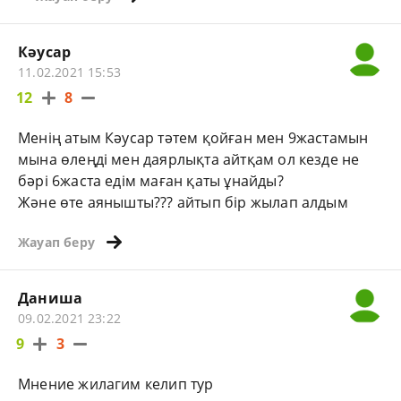
Кәусар
11.02.2021 15:53
12
8
Менің атым Кәусар тәтем қойған мен 9жастамын
мына өлеңді мен даярлықта айтқам ол кезде не
бәрі 6жаста едім маған қаты ұнайды?
Және өте аянышты??? айтып бір жылап алдым
Жауап беру
Даниша
09.02.2021 23:22
9
3
Мнение жилагим келип тур