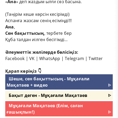
«
Ана
» деп жаздым ылғи сөз басына.
(Тәңірім кеше көрсін кесірімді)
Аспанға жазсам сенің есіміңді!!!
Ана
,
Сен бақыттысың
, тербете бер
Құба талдан иілген бесігімді…
Әлеуметтік желілерде бөлісіңіз:
Facebook
|
VK
|
WhatsApp
|
Telegram
|
Twitter
Қарап көріңіз 👇
Шеше, сен бақыттысың - Мұқағали
Мақатаев + видео
ᐈ
Бақыт деген - Мұқағали Мақатаев
ᐈ
Мұқағали Мақатаев (Елім, саған
ғашықпын!)
ᐈ