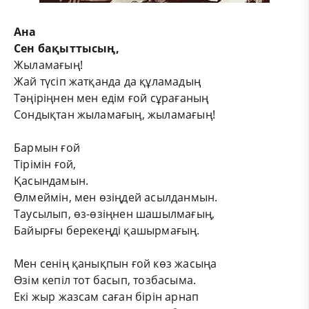
Ана
Сен бақыттысың,
Жыламағың!
Жай түсіп жатқанда да құламадың
Тәңіріңнен мен едім ғой сұрағаның
Сондықтан жыламағың, жыламағың!
Бармын ғой
Тірімін ғой,
Қасындамын.
Өлмеймін, мен өзіңдей асылданмын.
Таусылып, өз-өзіңнен шашылмағың,
Байырғы берекеңді қашырмағың.
Мен сенің қанықпын ғой көз жасыңа
Өзім кепіл тот басып, тозбасыма.
Екі жыр жазсам саған бірін арнап