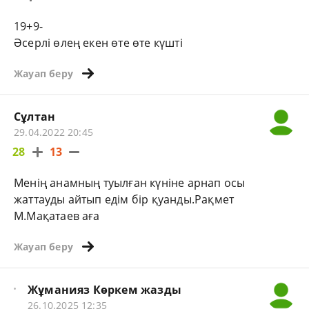
19+9-
Әсерлі өлең екен өте өте күшті
Жауап беру
Сұлтан
29.04.2022 20:45
28
13
Менің анамның туылған күніне арнап осы
жаттауды айтып едім бір қуанды.Рақмет
М.Мақатаев аға
Жауап беру
Жұманияз Көркем жазды
26.10.2025 12:35