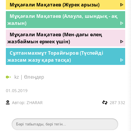
Мұқағали Мақатаев (Жүрек арызы)
ᐈ
Мұқағали Мақатаев (Алаула, шындық - ақ
жалын)
ᐈ
Мұқағали Мақатаев (Мен-дағы өлең
жазбаймын ермек үшін)
ᐈ
Сұлтанмахмұт Торайғыров (Түспейді
жазсам жазу қара тасқа)
ᐈ
kz
|
Өлеңдер
01.05.2019
Автор:
ZHARAR
287 332