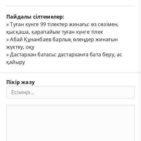
Пайдалы сілтемелер:
»
Туған күнге 99 тілектер жинағы: өз сөзімен,
қысқаша, қарапайым туған күнге тілек
»
Абай Құнанбаев барлық өлеңдер жинағын
жүктеу, оқу
»
Дастархан батасы: дастарханға бата беру, ас
қайыру
Пікір жазу