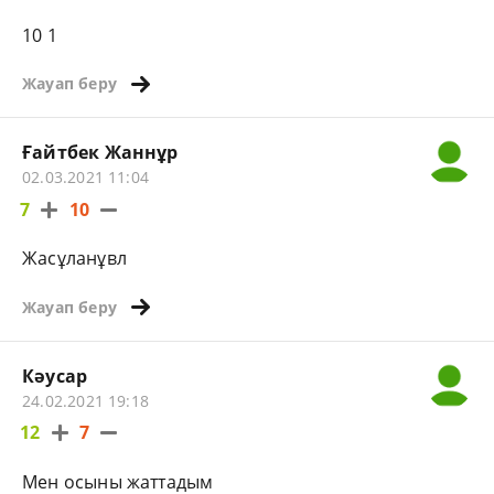
10 1
Жауап беру
Ғайтбек Жаннұр
02.03.2021 11:04
7
10
Жасұланұвл
Жауап беру
Кәусар
24.02.2021 19:18
12
7
Мен осыны жаттадым