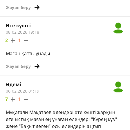
Жауап беру
Өте күшті
08.02.2026 19:18
2
1
Маған қатты ұнады
Жауап беру
Әдемі
06.02.2026 01:19
7
1
Мұқағали Мақатаев өлендері өте күшті жарқын
өте ыстық маған ең ұнаған өлеңдері "Күрең күз"
және "Бақыт деген" осы өлендерін ацтып