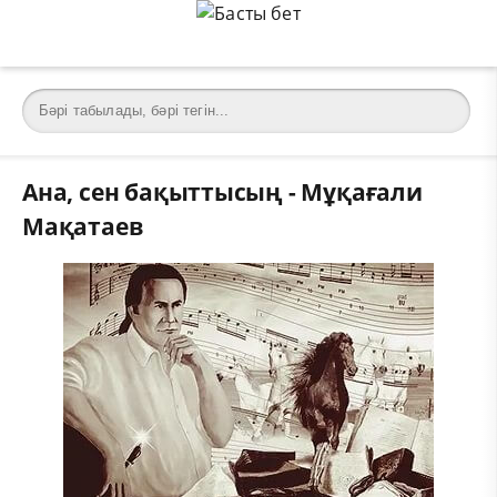
Ана, сен бақыттысың - Мұқағали
Мақатаев