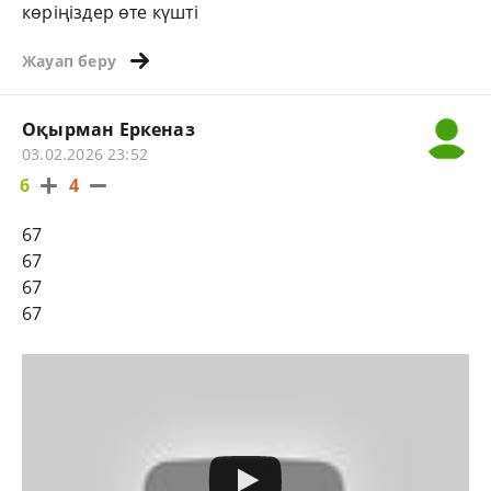
көріңіздер өте күшті
Жауап беру
Оқырман Еркеназ
03.02.2026 23:52
6
4
67
67
67
67