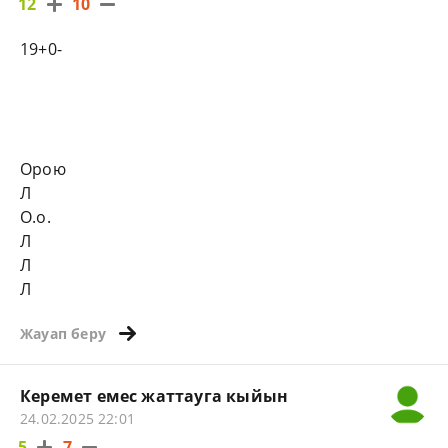
12
10
19+0-
Орою
Л
О.о.
Л
Л
Л
Жауап беру
Керемет емес жаттауга кыйын
24.02.2025 22:01
5
7