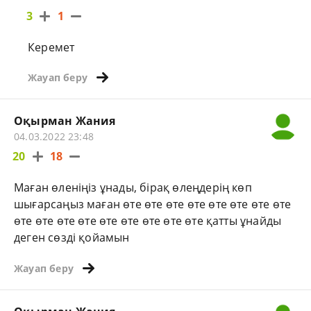
3
1
Керемет
Жауап беру
Оқырман Жания
04.03.2022 23:48
20
18
Маған өленіңіз ұнады, бірақ өлеңдерің көп
шығарсаңыз маған өте өте өте өте өте өте өте өте
өте өте өте өте өте өте өте өте өте қатты ұнайды
деген сөзді қойамын
Жауап беру