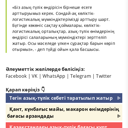
«Біз азық-түлік өндірісін бірнеше есеге
арттыруымыз керек. Сондай-ақ көліктік-
логистикалық мүмкіндіктерімізді арттыру шарт.
Бүгінде көкөніс сақтау қоймалары, көліктік-
логистикалық орталықтар, азық-түлік өнімдерінің
өндірісі салаларының мүмкіндіктері зерттеліп
жатыр. Осы мәселеде үлкен сұрақтар барын көріп
отырмыз», - деп түйді ойын қала басшысы.
Әлеуметтік желілерде бөлісіңіз:
Facebook
|
VK
|
WhatsApp
|
Telegram
|
Twitter
Қарап көріңіз 👇
Тегін азық-түлік себеті таратылып жатыр
ᐈ
Қант, күнбағыс майы, макарон өнімдерінің
бағасы арзандады
ᐈ
Қазақстандағы азық-түлік бағасы күрт