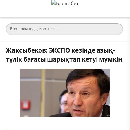
Жақсыбеков: ЭКСПО кезінде азық-
түлік бағасы шарықтап кетуі мүмкін