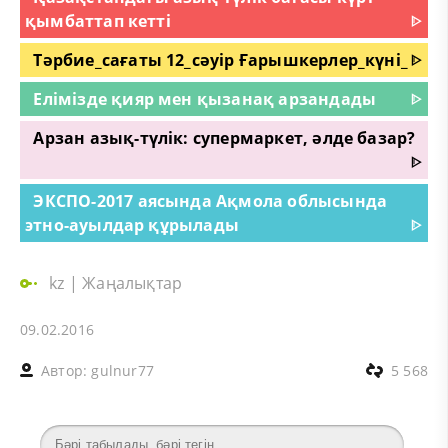
қымбаттап кетті
ᐈ
Тәрбие_сағаты 12_сәуір Ғарышкерлер_күні_
ᐈ
Елімізде қияр мен қызанақ арзандады
ᐈ
Арзан азық-түлік: супермаркет, әлде базар?
ᐈ
ЭКСПО-2017 аясында Ақмола облысында
этно-ауылдар құрылады
ᐈ
kz
|
Жаңалықтар
09.02.2016
Автор:
gulnur77
5 568