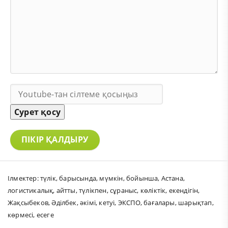
Сурет қосу
ПІКІР ҚАЛДЫРУ
Ілмектер:
түлік
,
барысында
,
мүмкін
,
бойынша
,
Астана
,
логистикалық
,
айтты
,
түлікпен
,
сұраныс
,
көліктік
,
екендігін
,
Жақсыбеков
,
Әділбек
,
әкімі
,
кетуі
,
ЭКСПО
,
бағалары
,
шарықтап
,
көрмесі
,
есеге