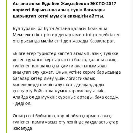
Астана әкімі Әділбек Жақсыбеков ЭКСПО-2017
көрмесі барысында азық-түлік бағалары
шарықтап кетуі мүмкін екендігін айтты.
Бұл туралы ол бүгін Астана қаласы бойынша
Мемлекеттік кірістер департаментінің кеңейтілген
отырысында мәлім етті деп жазады
Қазақпарат
.
«Бізге егер туристер көптеп ағылып, азық-түлікке
деген сұраныс күрт артатын болса, қаланы азық-
түлікпен қаншалықты қамти алатынымызды
анықтап алу қажет. Оның үстіне көрме барысында
бағалар көтерілмеу үшін логистикалық
мәселелерді шешіп алу шарт, делдалдарды
қысқарту бойынша жұмыстар жасалуы тиіс.
Алайда ол да мүмкін: сұраныс артады, баға өседі»,
- деді ол.
Оның сөзі бойынша, көрші аймақтармен азық-
түлікпен қамтамасыз ету жөнінде уағдаластықтар
жасалуда.