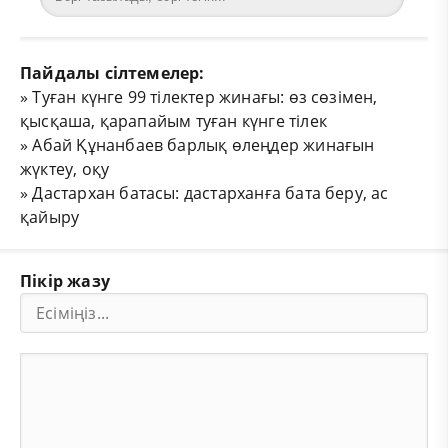
Пайдалы сілтемелер:
»
Туған күнге 99 тілектер жинағы: өз сөзімен,
қысқаша, қарапайым туған күнге тілек
»
Абай Құнанбаев барлық өлеңдер жинағын
жүктеу, оқу
»
Дастархан батасы: дастарханға бата беру, ас
қайыру
Пікір жазу