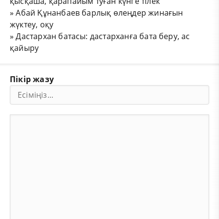
қысқаша, қарапайым туған күнге тілек
»
Абай Құнанбаев барлық өлеңдер жинағын
жүктеу, оқу
»
Дастархан батасы: дастарханға бата беру, ас
қайыру
Пікір жазу