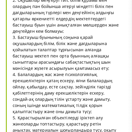
2. Оқушылар меңгеруі тиіс білім құрамы мен
олардың пән бойынша игеруі міндетті білік пен
дағдыларының түрлері мен деңгейінің алдыңғы
қатарлы өркениетті елдердің мектептердегі
бастауыш буын үшін анықталған мөлшерден және
деңгейден кем болмауы;
3. Бастауыш буынының соңына қарай
оқушылардың білім, білік және дағдыларына
қойылатын талаптар тұрғысынан алғанда
бастауыш мектеп пен орта буынның алғашқы
сыныптары арасындағы сабақтастықтың шын
мәнісінде жүзеге асырылуын қамтамасыз ету;
4. Балалардың жас және психологиялық
ерекшеліктерін қатаң ескеру, яғни балалардың
ойлау, қабылдау, есте сақтау, зейінділік тәрізді
қабілеттерінің даму ерекшеліктерін ескеру,
сондай-ақ олардың тілін ұстарту және дамыту,
соның ішінде математикалық тілдік қорын
қалыптастыру және оны дамыта түсу;
5. Қарастырылған объектілерді іріктеп алу
жәнеоларды топтастыру, қарастыру ретін
анықтау, материалын шоғырландыра түсу, оқыту