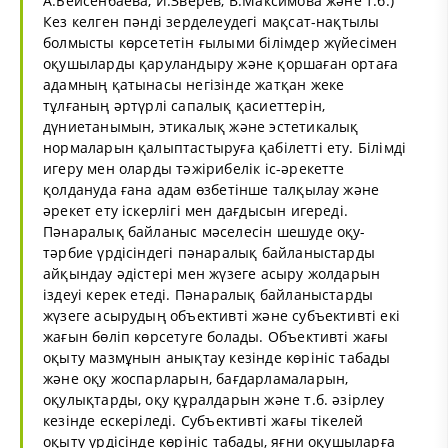
А.Бейсенбаева, И.Зверев, В.Максимова және т.б.)
Кез келген пәнді зерделеудегі мақсат-нақтылы
болмысты көрсететін ғылыми білімдер жүйесімен
оқушыларды қаруландыру және қоршаған ортаға
адамның қатынасы негізінде жатқан жеке
тұлғаның әртүрлі сапалық қасиеттерін,
дүниетанымын, этикалық және эстетикалық
нормаларын қалыптастыруға қабілетті ету. Білімді
игеру мен оларды тәжірибелік іс-әрекетте
қолдануда ғана адам өзбетінше талқылау және
әрекет ету іскерлігі мен дағдысын игереді.
Пәнаралық байланыс мәселесін шешуде оқу-
тәрбие үрдісіндегі пәнаралық байланыстарды
айқындау әдістері мен жүзеге асыру жолдарын
іздеуі керек етеді. Пәнаралық байланыстарды
жүзеге асырудың объективті және субъективті екі
жағын бөліп көрсетуге болады. Объективті жағы
оқыту мазмұнын анықтау кезінде көрініс табады
және оқу жоспарларын, бағдарламаларын,
оқулықтарды, оқу құралдарын және т.б. әзірлеу
кезінде ескеріледі. Субъективті жағы тікелей
оқыту үрдісінде көрініс табады, яғни оқушыларға