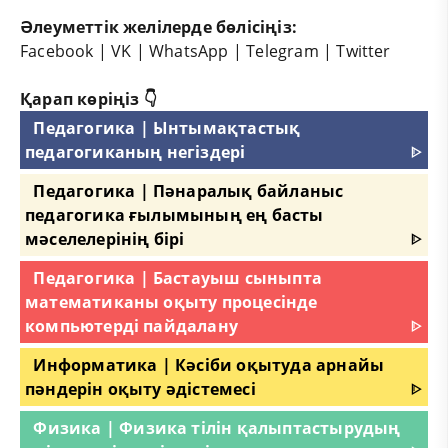
Әлеуметтік желілерде бөлісіңіз:
Facebook
|
VK
|
WhatsApp
|
Telegram
|
Twitter
Қарап көріңіз 👇
Педагогика | Ынтымақтастық
педагогиканың негіздері
ᐈ
Педагогика | Пәнаралық байланыс
педагогика ғылымының ең басты
мәселелерінің бірі
ᐈ
Педагогика | Бастауыш сыныпта
математиканы оқыту процесінде
компьютерді пайдалану
ᐈ
Информатика | Кәсіби оқытуда арнайы
пәндерін оқыту әдістемесі
ᐈ
Физика | Физика тілін қалыптастырудың