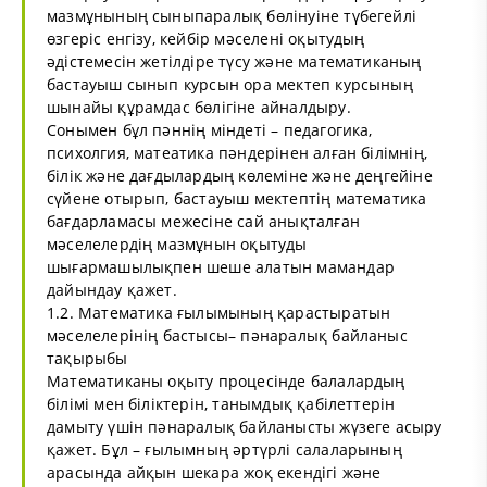
мазмұнының сыныпаралық бөлінуіне түбегейлі
өзгеріс енгізу, кейбір мәселені оқытудың
әдістемесін жетілдіре түсу және математиканың
бастауыш сынып курсын ора мектеп курсының
шынайы құрамдас бөлігіне айналдыру.
Сонымен бұл пәннің міндеті – педагогика,
психолгия, матеатика пәндерінен алған білімнің,
білік және дағдылардың көлеміне және деңгейіне
сүйене отырып, бастауыш мектептің математика
бағдарламасы межесіне сай анықталған
мәселелердің мазмұнын оқытуды
шығармашылықпен шеше алатын мамандар
дайындау қажет.
1.2. Математика ғылымының қарастыратын
мәселелерінің бастысы– пәнаралық байланыс
тақырыбы
Математиканы оқыту процесінде балалардың
білімі мен біліктерін, танымдық қабілеттерін
дамыту үшін пәнаралық байланысты жүзеге асыру
қажет. Бұл – ғылымның әртүрлі салаларының
арасында айқын шекара жоқ екендігі және