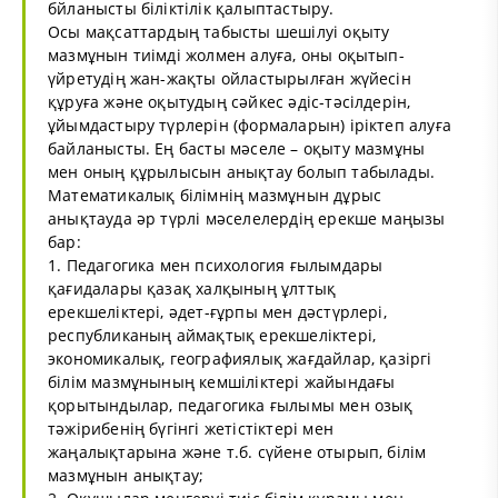
бйланысты біліктілік қалыптастыру.
Осы мақсаттардың табысты шешілуі оқыту
мазмұнын тиімді жолмен алуға, оны оқытып-
үйретудің жан-жақты ойластырылған жүйесін
құруға және оқытудың сәйкес әдіс-тәсілдерін,
ұйымдастыру түрлерін (формаларын) іріктеп алуға
байланысты. Ең басты мәселе – оқыту мазмұны
мен оның құрылысын анықтау болып табылады.
Математикалық білімнің мазмұнын дұрыс
анықтауда әр түрлі мәселелердің ерекше маңызы
бар:
1. Педагогика мен психология ғылымдары
қағидалары қазақ халқының ұлттық
ерекшеліктері, әдет-ғұрпы мен дәстүрлері,
республиканың аймақтық ерекшеліктері,
экономикалық, географиялық жағдайлар, қазіргі
білім мазмұнының кемшіліктері жайындағы
қорытындылар, педагогика ғылымы мен озық
тәжірибенің бүгінгі жетістіктері мен
жаңалықтарына және т.б. сүйене отырып, білім
мазмұнын анықтау;