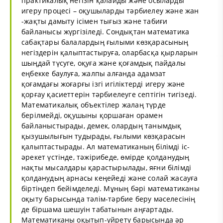
практикалық негізін қалайды және осыларды
игеру процесі – оқушыларды тәрбиелеу және жан
-жақты дамыту ісімен тығыз және табиғи
байланысы жүргізіледі. Сондықтан математика
сабақтары балалардың ғылыми көзқарасының
негіздерін қалыптастыруға, оларбасқа қырларын
шыңдай түсуге, оқуға және қоғамдық пайдалы
еңбекке баулуға, жалпы алғанда адамзат
қоғамдағы жоғарғы ізгі игіліктерді игеру және
қорғау қасиеттерін тәрбиелеуге септігін тигізеді.
Математикалық объектілер жалаң түрде
берілмейді, оқушыны қоршаған орамен
байланыстырады, демек, олардың танымдық
қызушылығын тудырады, ғылыми көзқарасын
қалыптастырады. Ал математиканың білімді іс-
әрекет үстінде, тәжірибеде, өмірде қолданудың
нақты мысалдары қарастырылады, яғни білімді
қолданудың арнасы кеңейеді және солай жасауға
біртіндеп бейімделеді. Мұның бәрі математиканы
оқыту барысында тәлім-тәрбие беру мәселесінің
де біршама шешуін табатынын аңғартады.
Математиканы оқытып-үйрету барысында әр