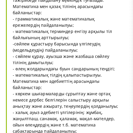
тәжірибеде пайдалану мүмкіндік туғызады.
Математика мен қазақ тілінің арасындағы
байланыстар:
- грамматикалық және математикалық
ережелердің пайдаланылуы;
- математикалық терминдер енгізу арқылы тіл
байлығының арттырылуы;
-сөйлем құрастыру барысында үлгілеудің
(модельдеудің) пайдаланылуы;
- сөйлем құрау, ауызша және жазбаша сөйлеу
тілінің дамытылуы;
- өлең жолдарындағы буын сандарының теңдігі;
- математикалық тілдің қалыпастырылуы.
Математика мен әдебиеттің арасындағы
байланыстар:
- көркем шығармаларды сұрыптау және ортақ
немесе дербес белгілерін салыстыру арқылы
анықтау және ажырату, теңеулердің қолданылуы;
- халық ауыз әдебиеті үлгілерінің: жұмбақ,
жаңылтпаш, санамақ, қаламақ, мақал-мәтелдер,
ойын өлеңдердің және т.б. математика
сабақтарында пайдаланылуы;