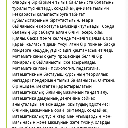
олардың бір-бірімен тығыз байланыста болатыны
туралы түсініктерді, сондай-ақ дүниеге ғылыми
көзқарасты қалыпастыруға табиғат
құбылыстарының біртұтастығын, өзара
байланысын көрсетуге мүмкіндік туғызады. Сонда
баланың бір сабақта алған білімі, әсері, ойы,
қиялы, басқа пәнге келгенде тежеліп қалмай, әрі
қарай жалғасып дами түсуі, яғни бір пәннен басқа
пәндерге көшудің үздіксіздігі қамтамасыз етіледі.
Математиканы оқыту процесінде белгілі бір
пәнаралық байланысты іске асырылады.
Математика пәні - психология, педагогика,
математикның бастауыш курсының теориялық
негіздері пәндерімен тығыз байланысты. Өйткені,
біріншіден, мектепте қарастырылатын
математикалық білімнің мазмұнын таңдап алу,
математика дамуының деңгейіне сәйкес
анықталады, ал екіншіден, оқытудың әдістемесі
білімнің мазмұнына орай іріктеледі, сондай-ақ
математикалық түсініктер мен ұғымдардың мән-
мағынасын және мазмұнын жете түсіну, оларды