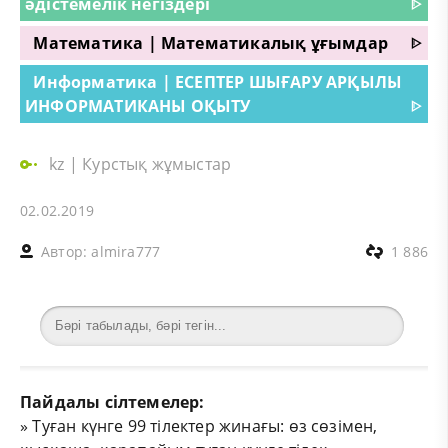
әдістемелік негіздері
ᐈ
Математика | Математикалық ұғымдар
ᐈ
Информатика | ЕСЕПТЕР ШЫҒАРУ АРҚЫЛЫ
ИНФОРМАТИКАНЫ ОҚЫТУ
ᐈ
kz
|
Курстық жұмыстар
02.02.2019
Автор:
almira777
1 886
Пайдалы сілтемелер:
»
Туған күнге 99 тілектер жинағы: өз сөзімен,