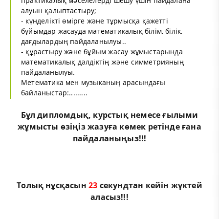
практикалық мәселелерді шешу үшін пайдалана
алуын қалыптастыру;
- күнделікті өмірге және тұрмысқа қажетті
бұйымдар жасауда математикалық білім, білік,
дағдылардың пайдаланылуы..
- құрастыру және бұйым жасау жұмыстарында
математикалық дәлдіктің және симметрияның
пайдаланылуы.
Метематика мен музыканың арасындағы
байланыстар:.........
Бұл
дипломдық
,
курстық
немесе
ғылыми
жұмыс
ты өзіңіз жазуға көмек ретінде ғана
пайдаланыңыз!!!
Толық нұсқасын
22
секундтан кейін жүктей
аласыз!!!