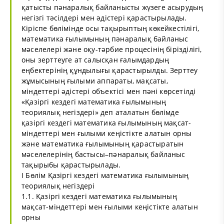
қатысты пәнаралық байланысты жүзеге асырудың
негізгі тәсілдері мен әдістері қарастырылады.
Кіріспе бөлімінде осы тақырыптың көкейкестілігі,
математика ғылымының пәнаралық байланыс
мәселелері және оқу-тәрбие процесінің бірізділігі,
оны зерттеуге ат салысқан ғалымдардың
еңбектерінің құндылығы қарастырылды. Зерттеу
жұмысының ғылыми аппараты, мақсаты,
міндеттері әдістері объектісі мен пәні көрсетілді
«Қазіргі кездегі математика ғылымының
теориялық негіздері» деп аталатын бөлімде
қазіргі кездегі математика ғылымының мақсат-
міндеттері мен ғылыми кеңістікте алатын орны
және математика ғылымының қарастыратын
мәселелерінің бастысы–пәнаралық байланыс
тақырыбы қарастырылады.
І Бөлім Қазіргі кездегі математика ғылымының
теориялық негіздері
1.1. Қазіргі кездегі математика ғылымының
мақсат-міндеттері мен ғылыми кеңістікте алатын
орны