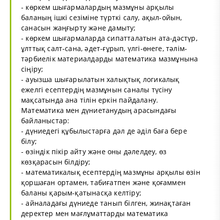
- көркем шығармалардың мазмұны арқылы
баланың ішкі сезіміне түрткі салу, ақыл-ойын,
санасын жаңғырту және дамыту;
- көркем шығармаларда сипатталатын ата-дәстүр,
ұлттық салт-сана, әдет-ғұрып, үлгі-өнеге, тәлім-
тәрбиелік материалдарды математика мазмұнына
сіңіру;
- ауызша шығарылатын халықтық логикалық
ежелгі есептердің мазмұнын саналы түсіну
мақсатында ана тілін еркін пайдалану.
Математика мен дүниетанудың арасындағы
байланыстар:
- дүниедегі құбылыстарға дәл де әділ баға бере
білу;
- өзіндік пікір айту және оны дәлелдеу, өз
көзқарасын білдіру;
- математикалық есептердің мазмұны арқылы өзін
қоршаған ортамен, табиғатпен және қоғаммен
баланы қарым-қатынасқа келтіру;
- айналадағы дүниеде танып білген, жинақтаған
деректер мен мағлұматтарды математика