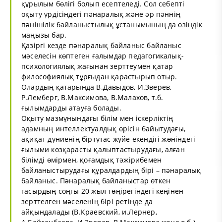
құрылым бөлігі болып есептеледі. Сол себепті
оқыту үрдісіндегі пәнаралық және әр пәннің
пәнішілік байланыстылық ұстанымының да өзіндік
маңызы бар.
Қазіргі кезде пәнаралық байланыс байланыс
мәселесін көптеген ғалымдар педагогикалық-
психологиялық жағынан зерттеумен қатар
философиялық тұрғыдан қарастырып отыр.
Олардың қатарында В.Давыдов, И.Зверев,
Р.Лемберг, В.Максимова, В.Малахов, т.б.
ғылымдарды атауға болады.
Оқыту мазмұнындағы білім мен іскерліктің
адамның интеллектуалдық өрісін байытудағы,
ақиқат дүниенің біртұтас жүйе екендігі жөніндегі
ғылыми көзқарасты қалыптастырудағы, алған
білімді өмірмен, қоғамдық тәжірибемен
байланыстырудағы құралдардың бірі – пәнаралық
байланыс. Пәнаралық байланыстар өткен
ғасырдың соңғы 20 жыл төңірегіндегі кеңінен
зерттелген мәселенің бірі ретінде да
айқындалады (В.Краевский, и.Лернер,