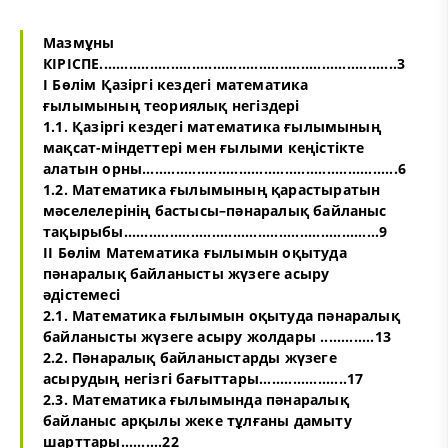
Мазмұны
КІРІСПЕ.......................................................................3
І Бөлім Қазіргі кездегі математика
ғылымының теориялық негіздері
1.1. Қазіргі кездегі математика ғылымының
мақсат-міндеттері мен ғылыми кеңістікте
алатын орны.............................................................6
1.2. Математика ғылымының қарастыратын
мәселелерінің бастысы–пәнаралық байланыс
тақырыбы.............................................................9
ІІ Бөлім Математика ғылымын оқытуда
пәнаралық байланысты жүзеге асыру
әдістемесі
2.1. Математика ғылымын оқытуда пәнаралық
байланысты жүзеге асыру жолдары .............13
2.2. Пәнаралық байланыстарды жүзеге
асырудың негізгі бағыттары.....................17
2.3. Математика ғылымында пәнаралық
байланыс арқылы жеке тұлғаны дамыту
шарттары..........22