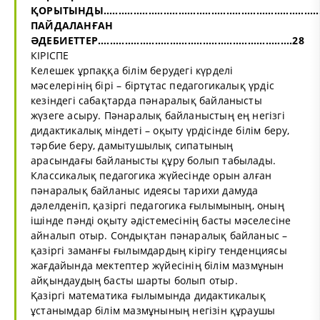
ҚОРЫТЫНДЫ..........................................................................
ПАЙДАЛАНҒАН
ӘДЕБИЕТТЕР.................................................................28
КІРІСПЕ
Келешек ұрпаққа білім берудегі күрделі
мәселерінің бірі – біртұтас педагогикалық үрдіс
кезіндегі сабақтарда пәнаралық байланысты
жүзеге асыру. Пәнаралық байланыстың ең негізгі
дидактикалық міндеті – оқыту үрдісінде білім беру,
тәрбие беру, дамытушылық сипатының
арасындағы байланысты құру болып табылады.
Классикалық педагогика жүйесінде орын алған
пәнаралық байланыс идеясы тарихи дамуда
дәлелденіп, қазіргі педагогика ғылымының, оның
ішінде пәнді оқыту әдістемесінің басты мәселесіне
айналып отыр. Сондықтан пәнаралық байланыс –
қазіргі заманғы ғылымдардың кірігу тенденциясы
жағдайында мектептер жүйесінің білім мазмұнын
айқындаудың басты шарты болып отыр.
Қазіргі математика ғылымында дидактикалық
ұстанымдар білім мазмұнының негізін құраушы