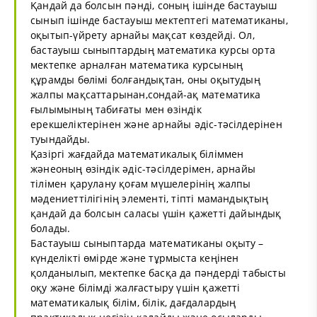
Қандай да болсын пәнді, соның ішінде бастауыш
сынып ішінде бастауыш мектептегі математиканы,
оқытып-үйрету арнайы мақсат көздейді. Ол,
бастауыш сыныптардың математика курсы орта
мектепке арналған математика курсының
құрамды бөлімі болғандықтан, оны оқытудың
жалпы мақсаттарынан,сондай-ақ математика
ғылымының табиғаты мен өзіндік
ерекшеліктерінен және арнайы әдіс-тәсілдерінен
туындайды.
Қазіргі жағдайда математикалық біліммен
жәнеоның өзіндік әдіс-тәсілдерімен, арнайы
тілімен қарулану қоғам мүшелерінің жалпы
мәдениеттілігінің элементі, тіпті мамандықтың
қандай да болсын саласы үшін қажетті дайындық
болады.
Бастауыш сыныптарда математиканы оқыту –
күнделікті өмірде және тұрмыста кеңінен
қолданылып, мектепке басқа да пәндерді табысты
оқу және білімді жалғастыру үшін қажетті
математикалық білім, білік, дағдалардың