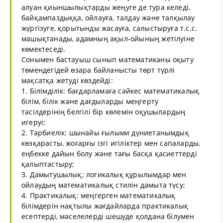
алуан қиыншылықтарды жеңуге де тура келеді,
байқампаздыққа, ойлауға, талдау және талқылау
жүргізуге, қорытынды жасауға, салыстыруға т.с.с.
машықтанады, адамның ақыл-ойының жетілуіне
көмектеседі.
Сонымен бастауыш сынып математиканы оқыту
төмендегідей өзара байланысты төрт түрлі
мақсатқа жетуді көздейді:
1. Білімділік: бағдарламаға сәйкес математикалық
білім, білік және дағдыларды меңгерту
тәсілдерінің белгілі бір көлемін оқушылардың
игеруі;
2. Тәрбиелік: шынайы ғылыми дүниетанымдық
көзқарасты, жоғарғы ізгі игіліктер мен сапаларды,
еңбекке дайын болу және тағы басқа қасиеттерді
қалыптастыру;
3. Дамытушылық: логикалық құрылымдар мен
ойлаудың математикалық стилін дамыта түсу;
4. Практикалық: меңгерген математикалық
білімдерін нақтылы жағдайларда практикалық
есептерді, мәселелерді шешуде қолдана білумен