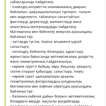
сабақтарында пайдалану;
- еліміздің әлеуметтік-экономикалық дамуын,
байлығын, шаруашылығының түрлерін , ғылым
мен мәдениетін, табиғатын сипаттайтын
фактілерді, деректерді, мәліметтерді және
анықтағыш материалдарды пайдалану.
Математика мен бейнелеу өнерінің арасындағы
байланыстар:
- заттарды түсіне, пішіне, өлшеміне қарай
салыстыру;
- кескіндеу, бейнелеу, безендіру, құрастыру
жұмыстары барысында математикалық дәлдіктің
және симметрияның пайдаланылуы;
- көркем суретті байқау, көру, бақылау, ажырату,
сезіне отырып қабылдау, салыстыру, теңеу;
- көркем сурет шығармалары арқылы
геометриялық фигуралардың қолданылуы.
Математика мен еңбекке үйретудің арасындағы
байланыстар:
- баланың еңбекке дайын болуын, математикалық
білімдерін өмірде, нақтылы жағдайларда