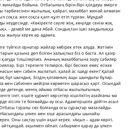
 жинайды бойына. Отбасының бірін-бірі қолдауы өмірге
асы тәрбиесінен жылылық, қайрат, махаббат жинай алмаған
уыл соқса, жел соқса қалт-құлт етіп тұрған. Мұндай
ы кеудесінде. «Көкіректе сәуле жоқ, көңілде сенім жоқ.
ық», - демей ме дана Абай. Сондықтан ішкі заңдылыққа
асы жылуы керек әр адамға.
ге түйткіл орнатар жайлар көбірек етек алуда. Жетімін
тарын қазына деп білген халықпыз біз о баста. Ал қазір
л қағуда тілшілеріміз. Ананың махаббатына зәру сәбилер
ялар. Бірі терезеге телмірсе, бірі бесікке емес есікке
насын мен сәбиін жылатып, қалай ас ішеді екен? Қалай
рақ бұл шындық. Біздің қоғамның ащы шындығы бұлар.
ла мен сәбиінен мейірім көрмеген шарасыз қарт. Осындай
неде дегенде, менің ойыма отбасы жылылығының
енге ізет, кішіге құрмет көрсетер кішіліктің азайғаны ма
рде кісілік те болмайды-ау осы. Адамгершілік дейтін асыл
 Отбасы туралы сөз болғанда осы сұрақтар мазалайды.
тбасындағы үлкен мен кіші арасындағы шынайы
ерек. Оны сақтау үшін ақыл керек. «Ақыл – адам көрігі,
в айтқандай, ақылмен ойлап, сабырмен қарау да үлкен