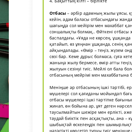
4. Бақыттың кілті – бірлікте
Отбасы
– әрбір адамның жылы ұясы, құ
кейін, адам баласы отбасындағы жанда
шағыңда сол мейірім мен махаббат қан
соншалықты болмақ.. Өйткені отбасы 
баспалдағы. «Ұяда не көрсең, ұшқанда
қатайып, өз ұяңнан ұшқанда, сенің қ
айқындалады. «Өмір – теңіз, жүзем онд
сөзі бар. Кеме дұрыс болмаса, суға ке
жаныңа жылу бермесе, өмір атты теңіз
жылуын сезінуі тиіс. Мейлі ол бала бол
отбасының мейрімі мен махаббатына б
Меніңше әр отбасының ішкі тәртібі, е
мүшелері сол қағиданы мойындап бағын
отбасы мүшелері ішкі тәртіпке бағыны
жинап, өн бойына ар, ұят деген нәрсел
таусылмайтын шежіре мен ерлікті, әже
таудай биіктік пен асқақтықты, ана –
шыбықтай өскелеңдік пен шымырлықты
нәзіктікті көрсетіп тұруы тиіс меніңше