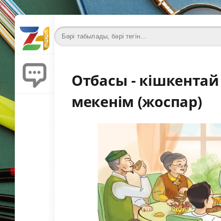
Отбасы - кішкентай
мекенім (жоспар)