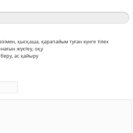
сөзімен, қысқаша, қарапайым туған күнге тілек
нағын жүктеу, оқу
 беру, ас қайыру