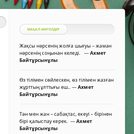
МАҚАЛ-МӘТЕЛДЕР
Жақсы нәрсенің жолға шығуы – жаман
нәрсенің соңынан келеді.
—
Ахмет
Байтұрсынұлы
Өз тілімен сөйлескен, өз тілімен жазған
жұрттың ұлттығы еш..
—
Ахмет
Байтұрсынұлы
Тән мен жан – сабақтас, екеуі – бірінен
бірі қалыспау керек.
—
Ахмет
Байтұрсынұлы