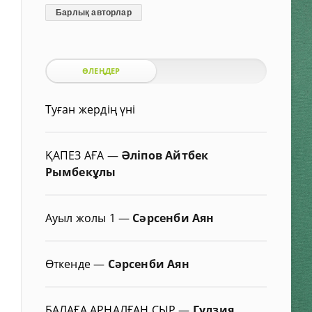
Барлық авторлар
ӨЛЕҢДЕР
Туған жердің үні
ҚАПЕЗ АҒА
—
Әліпов Айтбек
Рымбекұлы
Ауыл жолы 1
—
Сәрсенби Аян
Өткенде
—
Сәрсенби Аян
БАЛАҒА АРНАЛҒАН СЫР
—
Гүлзия