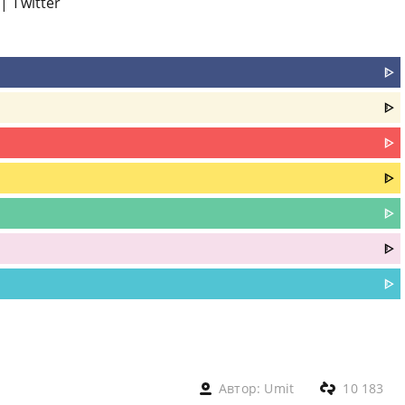
|
Twitter
ᐈ
ᐈ
ᐈ
ᐈ
ᐈ
ᐈ
ᐈ
Автор:
Umit
10 183