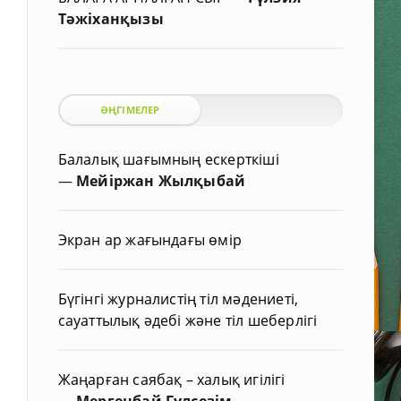
Тәжіханқызы
ӘҢГІМЕЛЕР
Балалық шағымның ескерткіші
—
Мейіржан Жылқыбай
Экран ар жағындағы өмір
Бүгінгі журналистің тіл мәдениеті,
сауаттылық әдебі және тіл шеберлігі
Жаңарған саябақ – халық игілігі
—
Мергенбай Гүлсезім