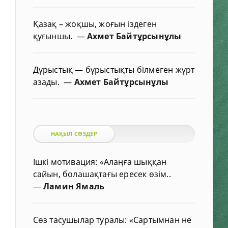
Қазақ – жоқшы, жоғын іздеген
қуғыншы.
—
Ахмет Байтұрсынұлы
Дұрыстық — бұрыстықты білмеген жұрт
азады.
—
Ахмет Байтұрсынұлы
НАҚЫЛ СӨЗДЕР
Ішкі мотивация: «Алаңға шыққан
сайын, болашақтағы ересек өзім..
—
Ламин Ямаль
Сөз тасушылар туралы: «Сартымнан не