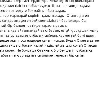
т сыйлаған кереметтердің бірі. Жеке адамның бойындағы
мәдениеттілігін тәрбиелеуде отбасы – алғашқы қадам.
рсемен өзгертуге болмайтын баспалдақ.
ттер жарқырай көрініп, қалыптасады. Отанға деген
сқандарына деген сүйіспеншіліктен басталады. Сол
нтай бір бөлшегі ретінде қарастырамыз.
аналығында айтылғандай өз отбасың, өз үйің әрқашан жылу
ті де әр адам өз отбасын сыйлап, құрметтей білуі шарт.
лдерде оқып, сол елдерде қалып қояды. Бұдан Отанға деген
ндықтан да отбасын қалай қадірлейміз, дәл солай Отанды
ыз керек! Не болса да Отанның бір бөлшегі – отбасыңа
 табиғаттың әр адамға сыйлаған керемет бір сыйы!