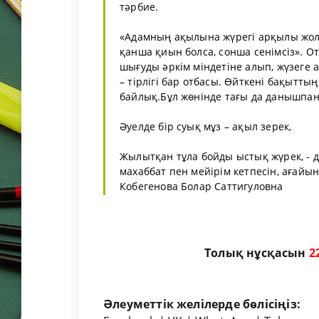
тәрбие.
«Адамның ақылына жүрегі арқылы жол та
қанша қиын болса, сонша сенімсіз». От
шығуды әркім міндетіне алып, жүзеге а
– тірлігі бар отбасы. Өйткені бақыттың
байлық.Бұл жөнінде тағы да данышпан 
Әуелде бір суық мұз – ақыл зерек,
Жылытқан тұла бойды ыстық жүрек, - 
махаббат пен мейірім кетпесін, ағайын
Кобегенова Болар Саттигуловна
Толық нұсқасын
2
Әлеуметтік желілерде бөлісіңіз: