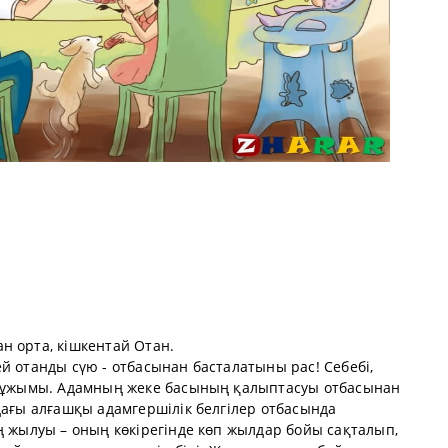
н орта, кішкентай Отан.
й отанды сүю - отбасынан басталатыны рас! Себебі,
қы ұжымы. Адамның жеке басының қалыптасуы отбасынан
дағы алғашқы адамгершілік белгілер отбасында
ң жылуы – оның көкірегінде көп жылдар бойы сақталып,