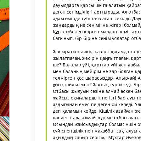
дауылдарға қарсы шыға алатын қайрат
деген сенімділікті арттырады. Ал отб
адам өмірде түбі таяз ағаш секілді. Да
жандардың не сенімі, не жігері болмайд
Құр көзбенен көрген малдан неміз арт
бағынып, бір-біріне сенім ұялатар отб
Жасыратыны жоқ, қазіргі қоғамда көңіл
жылатпаған, жесірін қаңғытпаған, қарт
ше? Балалар үйі, қарттар үйі деп дабы
мен баланың мейіріміне зар болған қари
телмірген қос шарасыздар. Апыр-ай! А
ұйықтайды екен? Жаның түршігеді. Бі
Отбасы жылуын сезіне алмай өскен ба
жайсыз оқиғалардың негізгі бастауы 
аздығынан емес пе деген ой келеді. Үлк
деп қаламын кейде. Кішілік азайған же
қасиетті ала алмай жүр ме отбасыдан.
Осындай жайсыздықтар болмас үшін о
сүйіспеншілік пен махаббат сақталуы к
ақылдың сабыр серігі»,- Мұхтар Әуезо