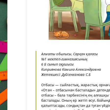
Алматы обылысы, Сарқан қаласы
№1 мектеп-гимназиясының
6 Б сынып оқушысы
Киприянова Камила Александровна
Жетекшесі: Дуйсенханова С.Б
Отбасы — сыйластық, жарастық орнаға
«Отан – отбасынан басталады» дегенде
отбасы – бала тәрбиесінің ең алғаш
басталады. Оның ер жетіп өсуі, бойын
қалыптасады, сондықтан да туған үйді