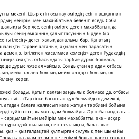
тты мекені. Шыр етіп осынау өмірдің есігін ашқаннан
рдың мейірімі мен махаббатына бөленіп өседі. Сәби
шалықты берілсе, сенің өмірге деген махаббатың да
жылуы сенің өміріңнің қалыптасуының бірден бір
 соны ілесің» деген халық даналығы бар. Қанатың
аншалықты тәрбие алғаның, ақылың мен парасатың
а демеңіз. Ізгілкпен жасалмаса кемеңіз» деген Рудакидің
тетініңіз сияқты, отбасындағы тәрбие дұрыс болмаса,
де де дұрыс жүзе алмайсыз. Сондықтан әр адам отбасы
сын, мейлі ол ана болсын, мейлі ол қарт болсын, ол
өленуі керек.
режесі болады. Қатып қалған заңдылық болмаса да, отбасы
уы тиіс. «Тәртіпке бағынған құл болмайды» демекші,
п, атадан балаға жалғасып келе жатқан тәрбиені бойына
ерді түйіп өссе, жаман адам болмайды. Әр отбасында ата –
 – сарқылмайтын мейірім мен махаббатты, әке – асқар
 күн нұрындай жылылық пен тазалықты, бала - жас
, қыз – қызғалдақтай құлпырған сұлулық пен шынайы
.Сонда ғана адам өз өміріне сенімді болып, қарсы соққан