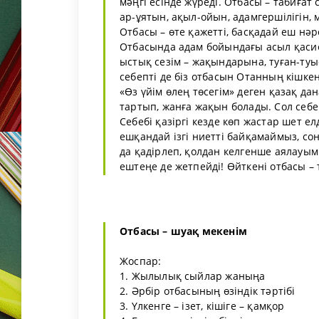
мәңгі есінде жүреді. Отбасы – табиға
ар-ұятын, ақыл-ойын, адамгершілігін, 
Отбасы – өте қажетті, басқадай еш нә
Отбасында адам бойындағы асыл қасие
ыстық сезім – жақындарына, туған-туы
себепті де біз отбасын Отанның кішке
«Өз үйім өлең төсегім» деген қазақ д
тартып, жанға жақын болады. Сол себеп
Себебі қазіргі кезде көп жастар шет е
ешқандай ізгі ниетті байқамаймыз, со
да қадірлеп, қолдан келгенше аялауым
ештеңе де жетпейді! Өйткені отбасы –
Отбасы – шуақ мекенім
Жоспар:
1. Жылылық сыйлар жаныңа
2. Әрбір отбасының өзіндік тәртібі
3. Үлкенге – ізет, кішіге – қамқор