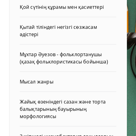
Қой сүтінің құрамы мен қасиеттері
Қытай тіліндегі негізгі сөзжасам
әдістері
Мұхтар Әуезов - фольклортанушы
(қазақ фольклористикасы бойынша)
Мысал жанры
Жайық өзеніндегі сазан және торта
балықтарының бауырының
морфологиясы