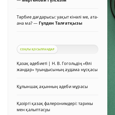
Тәрбие дағдарысы: уақыт кінәлі ме, ата-
ана ма?
—
Гүлден Талғатқызы
СОҢҒЫ ҚОСЫЛҒАНДАР
Қазақ әдебиеті | Н. В. Гогольдің «Өлі
жандар» туындысының аудама нұсқасы
Құлыншақ ақынның әдеби мұрасы
Қазіргі қазақ фалеронимдері: тарихы
мен қалыптасуы