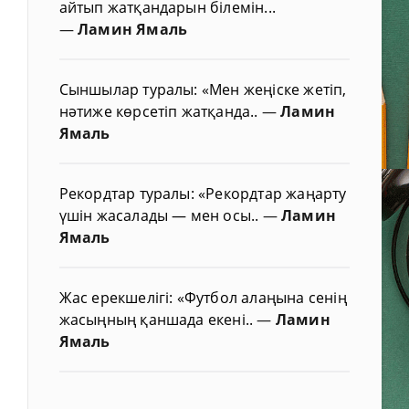
айтып жатқандарын білемін...
—
Ламин Ямаль
Сыншылар туралы: «Мен жеңіске жетіп,
нәтиже көрсетіп жатқанда..
—
Ламин
Ямаль
Рекордтар туралы: «Рекордтар жаңарту
үшін жасалады — мен осы..
—
Ламин
Ямаль
Жас ерекшелігі: «Футбол алаңына сенің
жасыңның қаншада екені..
—
Ламин
Ямаль