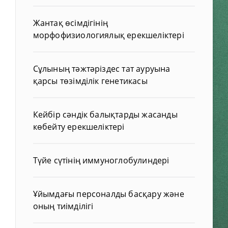
Жантақ өсімдігінің
морфофизиологиялық ерекшеліктері
Сұлының тәжтәріздес тат ауруына
қарсы төзімділік генетикасы
Кейбір сәндік балықтарды жасанды
көбейту ерекшеліктері
Түйе сүтінің иммуноглобулиндері
Ұйымдағы персоналды басқару және
оның тиімділігі