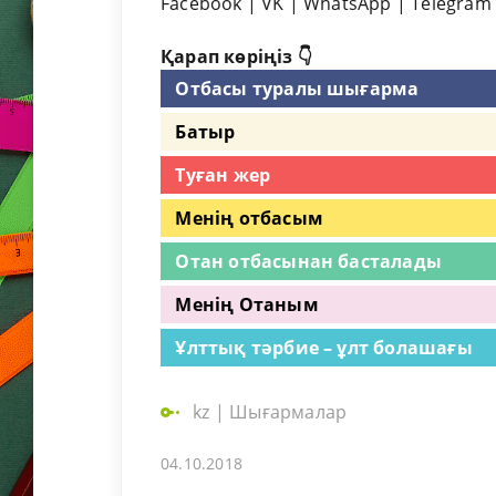
Facebook
|
VK
|
WhatsApp
|
Telegram
Қарап көріңіз 👇
Отбасы туралы шығарма
Батыр
Туған жер
Менің отбасым
Отан отбасынан басталады
Менің Отаным
Ұлттық тәрбие – ұлт болашағы
kz
|
Шығармалар
04.10.2018