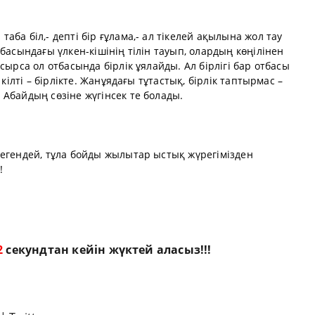
ба біл,- депті бір ғұлама,- ал тікелей ақылына жол тау
басындағы үлкен-кішінің тілін тауып, олардың көңілінен
сырса ол отбасында бірлік ұялайды. Ал бірлігі бар отбасы
 кілті – бірлікте. Жанұядағы тұтастық, бірлік таптырмас –
Абайдың сөзіне жүгінсек те болады.
дегендей, тұла бойды жылытар ыстық жүрегімізден
!
1
секундтан кейін жүктей аласыз!!!