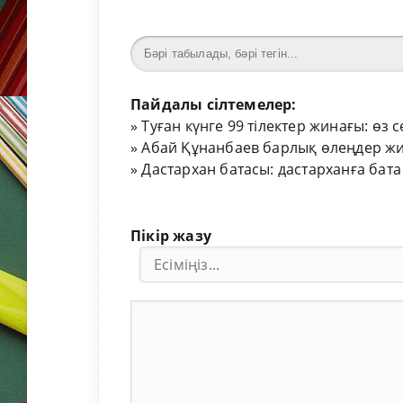
Пайдалы сілтемелер:
»
Туған күнге 99 тілектер жинағы: өз 
»
Абай Құнанбаев барлық өлеңдер жи
»
Дастархан батасы: дастарханға бата
Пікір жазу