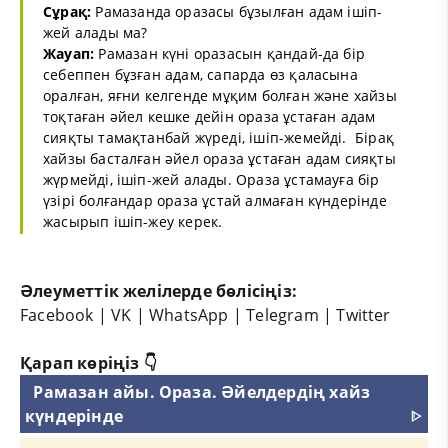
Сұрақ:
Рамазанда оразасы бұзылған адам ішіп-
жей алады ма?
Жауап:
Рамазан күні оразасын қандай-да бір
себеппен бұзған адам, сапарда өз қаласына
оралған, яғни келгенде мұқим болған және хайзы
тоқтаған әйел кешке дейін ораза ұстаған адам
сияқты тамақтанбай жүреді, ішіп-жемейді. Бірақ
хайзы басталған әйел ораза ұстаған адам сияқты
жүрмейді, ішіп-жей алады. Ораза ұстамауға бір
үзірі болғандар ораза ұстай алмаған күндерінде
жасырып ішіп-жеу керек.
Әлеуметтік желілерде бөлісіңіз:
Facebook
|
VK
|
WhatsApp
|
Telegram
|
Twitter
Қарап көріңіз 👇
Рамазан айы. Ораза. Әйелдердің хайз
күндерінде
ᐈ