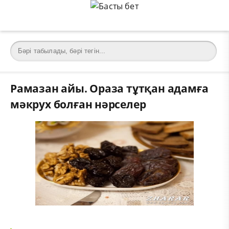
Рамазан айы. Ораза тұтқан адамға
мәкрух болған нәрселер