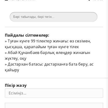
Пайдалы сілтемелер:
»
Туған күнге 99 тілектер жинағы: өз сөзімен,
қысқаша, қарапайым туған күнге тілек
»
Абай Құнанбаев барлық өлеңдер жинағын
жүктеу, оқу
»
Дастархан батасы: дастарханға бата беру, ас
қайыру
Пікір жазу