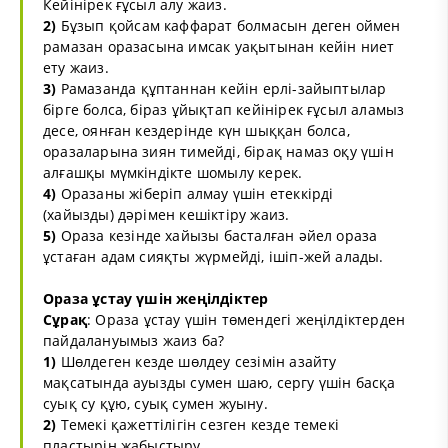
Кейінірек ғұсыл алу жаиз.
2)
Бұзып қойсам каффарат болмасын деген оймен
рамазан оразасына имсак уақытынан кейін ниет
ету жаиз.
3)
Рамазанда құптаннан кейін ерлі-зайыптылар
бірге болса, біраз ұйықтап кейінірек ғұсыл аламыз
десе, оянған кездерінде күн шыққан болса,
оразаларына зиян тимейді, бірақ намаз оқу үшін
алғашқы мүмкіндікте шомылу керек.
4)
Оразаны жіберіп алмау үшін етеккірді
(хайызды) дәрімен кешіктіру жаиз.
5)
Ораза кезінде хайызы басталған әйел ораза
ұстаған адам сияқты жүрмейді, ішіп-жей алады.
Ораза ұстау үшін жеңілдіктер
Сұрақ
: Ораза ұстау үшін төмендегі жеңілдіктерден
пайдалануымыз жаиз ба?
1)
Шөлдеген кезде шөлдеу сезімін азайту
мақсатында ауызды сумен шаю, сергу үшін басқа
суық су құю, суық сумен жуыну.
2)
Темекі қажеттілігін сезген кезде темекі
пластырін жабыстыру.