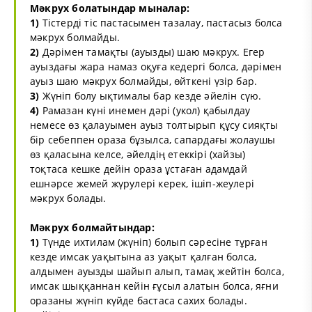
Мәкрух болатындар мыналар:
1)
Тістерді тіс пастасымен тазалау, пастасыз болса
мәкрух болмайды.
2)
Дәрімен тамақты (ауызды) шаю мәкрух. Егер
ауыздағы жара намаз оқуға кедергі болса, дәрімен
ауыз шаю мәкрух болмайды, өйткені үзір бар.
3)
Жүніп болу ықтималы бар кезде әйелін сүю.
4)
Рамазан күні инемен дәрі (укол) қабылдау
немесе өз қалауымен ауыз толтырып құсу сияқты
бір себеппен ораза бұзылса, сапардағы жолаушы
өз қаласына келсе, әйелдің етеккірі (хайзы)
тоқтаса кешке дейін ораза ұстаған адамдай
ешнәрсе жемей жүрулері керек, ішіп-жеулері
мәкрух болады.
Мәкрух болмайтындар:
1)
Түнде ихтилам (жүніп) болып сәресіне тұрған
кезде имсак уақытына аз уақыт қалған болса,
алдымен ауызды шайып алып, тамақ жейтін болса,
имсак шыққаннан кейін ғұсыл алатын болса, яғни
оразаны жүніп күйде бастаса сахих болады.