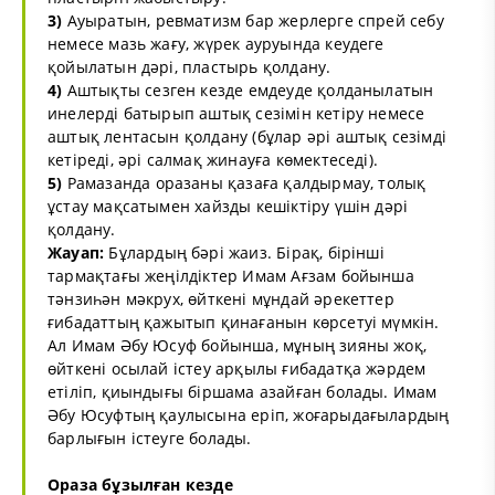
3)
Ауыратын, ревматизм бар жерлерге спрей себу
немесе мазь жағу, жүрек ауруында кеудеге
қойылатын дәрі, пластырь қолдану.
4)
Аштықты сезген кезде емдеуде қолданылатын
инелерді батырып аштық сезімін кетіру немесе
аштық лентасын қолдану (бұлар әрі аштық сезімді
кетіреді, әрі салмақ жинауға көмектеседі).
5)
Рамазанда оразаны қазаға қалдырмау, толық
ұстау мақсатымен хайзды кешіктіру үшін дәрі
қолдану.
Жауап:
Бұлардың бәрі жаиз. Бірақ, бірінші
тармақтағы жеңілдіктер Имам Ағзам бойынша
тәнзиһән мәкрух, өйткені мұндай әрекеттер
ғибадаттың қажытып қинағанын көрсетуі мүмкін.
Ал Имам Әбу Юсуф бойынша, мұның зияны жоқ,
өйткені осылай істеу арқылы ғибадатқа жәрдем
етіліп, қиындығы біршама азайған болады. Имам
Әбу Юсуфтың қаулысына еріп, жоғарыдағылардың
барлығын істеуге болады.
Ораза бұзылған кезде