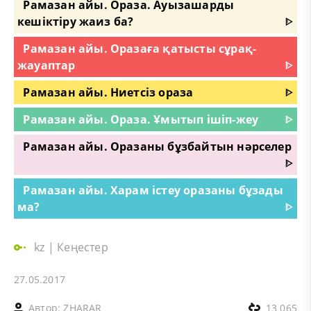
Рамазан айы. Ораза. Ауызашарды
кешіктіру жаиз ба?
ᐈ
Рамазан айы. Оразаға қатысты сұрақ-
жауаптар
ᐈ
Рамазан айы. Ниетсіз ораза
ᐈ
Рамазан айы. Ораза. Ұмытып ішіп-жеу
ᐈ
Рамазан айы. Оразаны бұзбайтын нәрселер
ᐈ
Рамазан айы. Харам істеу оразаны бұзады
ма?
ᐈ
kz
|
Кеңестер
27.05.2017
Автор:
ZHARAR
13 065