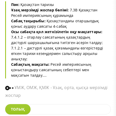
Пән:
Қазақстан тарихы
Ұзақ мерзімді жоспар бөлімі:
7.3В Қазақстан
Ресей империясының құрамында
Сабақ тақырыбы:
Қазақстандағы отаршылдық
қоныс аудару саясаты 4-сабақ
Осы сабақта қол жеткізілетін оқу мақсаттары:
7.4.1.2 – отарлау саясатының қазақтардың
дәстүрлі шаруашылығына тигізген әсерін талдау;
7.1.2.1 – дәстүрлі қазақ қоғамындағы өзгерістерді
өткен тарихи кезеңдермен салыстыру арқылы
анықтау;
Сабақтың мақсаты:
Ресей империясының
қоныстандыру саясатының себептері мен
мақсатын талдау....
ҰМЖ, ОМЖ, ҚМЖ - Ұзақ, орта, қысқа мерзімді
жоспар
ТОЛЫҚ