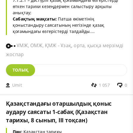
7.1.2.1 – дәстүрлі қазақ қоғамындағы өзгерістерді
өткен тарихи кезеңдермен салыстыру арқылы
анықтау;
Сабақтың мақсаты:
Патша өкіметінің
қоныстандыру саясатының негізінде қазақ
қоғамындағы өзгерістерді талдайды....
ҰМЖ, ОМЖ, ҚМЖ - Ұзақ, орта, қысқа мерзімді
жоспар
ТОЛЫҚ
Umit
1 057
0
Қазақстандағы отаршылдық қоныс
аудару саясаты 1-сабақ (Қазақстан
тарихы, 8 сынып, ІІІ тоқсан)
Пән:
Қазақстан тарихы