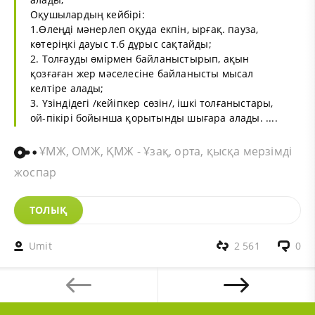
Оқушылардың кейбірі:
1.Өлеңді мәнерлеп оқуда екпін, ырғақ. пауза,
көтеріңкі дауыс т.б дұрыс сақтайды;
2. Толғауды өмірмен байланыстырып, ақын
қозғаған жер мәселесіне байланысты мысал
келтіре алады;
3. Үзіндідегі /кейіпкер сөзін/, ішкі толғаныстары,
ой-пікірі бойынша қорытынды шығара алады. ....
ҰМЖ, ОМЖ, ҚМЖ - Ұзақ, орта, қысқа мерзімді
жоспар
ТОЛЫҚ
Umit
2 561
0