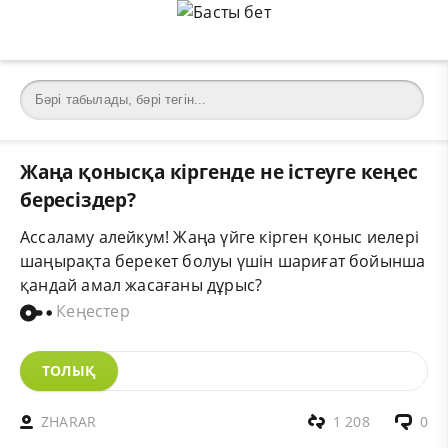
Жаңа қонысқа кіргенде не істеуге кеңес
бересіздер?
Ассаламу алейкум! Жаңа үйге кірген қоныс иелері
шаңырақта берекет болуы үшін шариғат бойынша
қандай амал жасағаны дұрыс?
Кеңестер
ТОЛЫҚ
ZHARAR
1 208
0