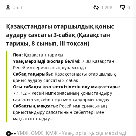
Umit
1 208
0
Қазақстандағы отаршылдық қоныс
аудару саясаты 3-сабақ (Қазақстан
тарихы, 8 сынып, ІІІ тоқсан)
Пән:
Қазақстан тарихы
Ұзақ мерзімді жоспар бөлімі:
7.3В Қазақстан
Ресей империясының құрамында
Сабақ тақырыбы:
Қазақстандағы отаршылдық
қоныс аудару саясаты 3-сабақ
Осы сабақта қол жеткізілетін оқу мақсаттары:
7.1.1.2 – Ресей империясының қоныстандыру
саясатының себептері мен салдарын талдау
Сабақтың мақсаты:
Ресей империясының
қоныстандыру саясатының себептері мен
мақсатын талдау...
ҰМЖ, ОМЖ, ҚМЖ - Ұзақ, орта, қысқа мерзімді