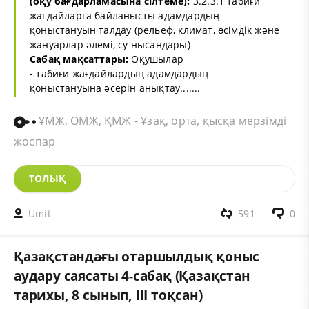
(оқу бағдарламасына сілтеме):
3.2.3.1 табиғи
жағдайларға байланысты адамдардың
қоныстануын талдау (рельеф, климат, өсімдік және
жануарлар әлемі, су нысандары)
Сабақ мақсаттары:
Оқушылар
- табиғи жағдайлардың адамдардың
қоныстануына әсерін анықтау.......
ҰМЖ, ОМЖ, ҚМЖ - Ұзақ, орта, қысқа мерзімді
жоспар
ТОЛЫҚ
Umit
591
0
Қазақстандағы отаршылдық қоныс
аудару саясаты 4-сабақ (Қазақстан
тарихы, 8 сынып, ІІІ тоқсан)