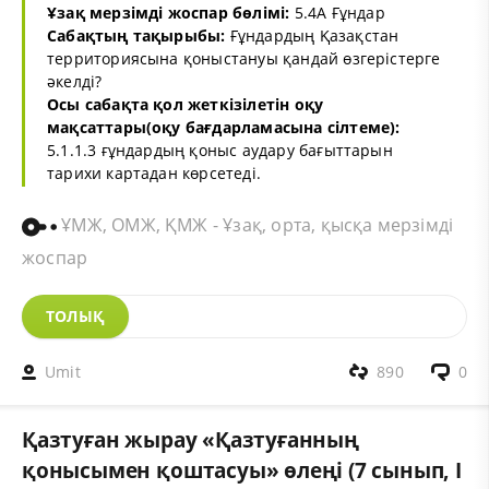
Ұзақ мерзімді жоспар бөлімі:
5.4A Ғұндар
Сабақтың тақырыбы:
Ғұндардың Қазақстан
территориясына қоныстануы қандай өзгерістерге
әкелді?
Осы сабақта қол жеткізілетін оқу
мақсаттары(оқу бағдарламасына сілтеме):
5.1.1.3 ғұндардың қоныс аудару бағыттарын
тарихи картадан көрсетеді.
ҰМЖ, ОМЖ, ҚМЖ - Ұзақ, орта, қысқа мерзімді
жоспар
ТОЛЫҚ
Umit
890
0
Қазтуған жырау «Қазтуғанның
қонысымен қоштасуы» өлеңі (7 сынып, I