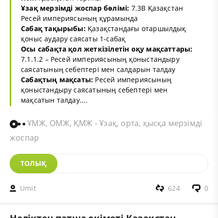
Ұзақ мерзімді жоспар бөлімі:
7.3В Қазақстан
Ресей империясының құрамында
Сабақ тақырыбы:
Қазақстандағы отаршылдық
қоныс аудару саясаты 1-сабақ
Осы сабақта қол жеткізілетін оқу мақсаттары:
7.1.1.2 – Ресей империясының қоныстандыру
саясатының себептері мен салдарын талдау
Сабақтың мақсаты:
Ресей империясының
қоныстандыру саясатының себептері мен
мақсатын талдау....
ҰМЖ, ОМЖ, ҚМЖ - Ұзақ, орта, қысқа мерзімді
жоспар
ТОЛЫҚ
Umit
624
0