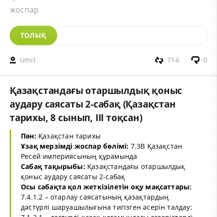
жоспар
ТОЛЫҚ
Umit
714
0
Қазақстандағы отаршылдық қоныс
аудару саясаты 2-сабақ (Қазақстан
тарихы, 8 сынып, ІІІ тоқсан)
Пән:
Қазақстан тарихы
Ұзақ мерзімді жоспар бөлімі:
7.3В Қазақстан
Ресей империясының құрамында
Сабақ тақырыбы:
Қазақстандағы отаршылдық
қоныс аудару саясаты 2-сабақ
Осы сабақта қол жеткізілетін оқу мақсаттары:
7.4.1.2 – отарлау саясатының қазақтардың
дәстүрлі шаруашылығына тигізген әсерін талдау;