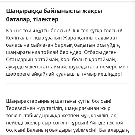
Шаңыраққа байланысты жақсы
баталар, тілектер
Қоныс тойы құтты болсын! Іші тек құтқа толсын!
Келін алып, қыз ұзатып Жаратқанның адамзат
баласына сыйлаған барлық бақытын осы үйдің
шаңырағында тойлай беріңдер! Отбасы деген
Отандарың ортаймай, Кәрі болып қартаймай,
ауырдым деп жантаймай, шуылдағана немере мен
шөбереге айқайлай қуанышты ғұмыр кешіңдер!
Шаңырақтарыңның шаттығы құтты болсын!
Терезесінен нұр төгіліп, шаңырағынан жыр
төгіліп, табылдырыққа жетпей мұң көміліп, ақ
пейілді әкелер сыр сөгіліп тұрсын! Үйіңде тек той
болсын! Баланың былдыры үзілмесін! Балалардың