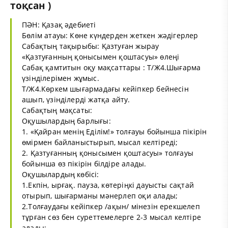
тоқсан )
ПӘН: Қазақ әдебиеті
Бөлім атауы: Көне күндерден жеткен жәдігерлер
Сабақтың тақырыбы: Қазтуған жырау
«Қазтуғанның қонысымен қоштасуы» өлеңі
Сабақ қамтитын оқу мақсаттары : Т/Ж4.Шығарма
үзінділерімен жұмыс.
Т/Ж4.Көркем шығармадағы кейіпкер бейнесін
ашып, үзінділерді жатқа айту.
Сабақтың мақсаты:
Оқушылардың барлығы:
1. «Қайран менің Еділім!» толғауы бойынша пікірін
өмірмен байланыстырып, мысал келтіреді;
2. Қазтуғанның қонысымен қоштасуы» толғауы
бойынша өз пікірін білдіре алады.
Оқушылардың көбісі:
1.Екпін, ырғақ. пауза, көтеріңкі дауысты сақтай
отырып, шығарманы мәнерлеп оқи алады;
2.Толғаудағы кейіпкер /ақын/ мінезін ерекшелеп
тұрған сөз бен суреттемелерге 2-3 мысал келтіре
алады;