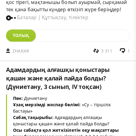
қос тірегі, мақтанышы болып ауырмай, сырқамай
тек қана бақытты күндер өткізіп жүре беріңдер!
Баталар | Құттықтау, тілектер
ТОЛЫҚ
ZHARAR
3 311
1
Адамдардың алғашқы қоныстары
қашан және қалай пайда болды?
(Дүниетану, 3 сынып, IV тоқсан)
Пән:
Дүниетану
Ұзақ мерзімді жоспар бөлімі:
«Су – тіршілік
бастауы»
Сабақ тақырыбы:
Адамдардың алғашқы
қоныстары қашан және қалай пайда болды?
Осы сабақта қол жеткізілетін оқу мақсаттары