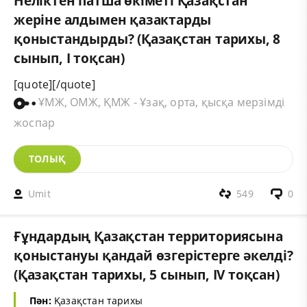
Неліктен патша өкіметі Қазақстан
жеріне алдымен қазактарды
қоныстандырды? (Қазақстан тарихы, 8
сынып, І тоқсан)
[quote][/quote]
ҰМЖ, ОМЖ, ҚМЖ - Ұзақ, орта, қысқа мерзімді
жоспар
ТОЛЫҚ
Umit
549
0
Ғұндардың Қазақстан территориясына
қоныстануы қандай өзгерістерге әкелді?
(Қазақстан тарихы, 5 сынып, ІV тоқсан)
Пән:
Қазақстан тарихы