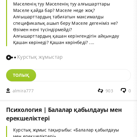
Мәселенің туу Мәселенің туу алғышарттары
Мәселе қайда бар? Мәселе неде жоқ?
Алғышарттардың табиғатын максималды
спецификалық ашып беру Мәселе дегеніміз не?
Өзімен нені түсіндірмейді?
Алғышарттардың қашан керінгендігін айқындау
Қашан көрінеді? Қашан көрінбеді? ....
Курстық жұмыстар
ТОЛЫҚ
almira777
903
0
Психология | Балалар қабылдауы мен
ерекшеліктері
Курстық жұмыс тақырыбы: «Балалар қабылдауы
мен ерекшеліктері»