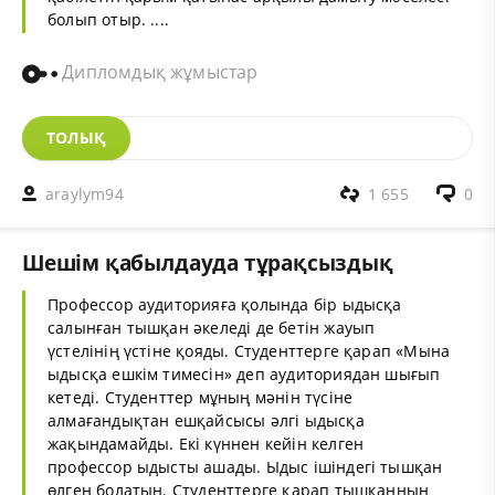
болып отыр. ....
Дипломдық жұмыстар
ТОЛЫҚ
araylym94
1 655
0
Шешім қабылдауда тұрақсыздық
Профессор аудиторияға қолында бір ыдысқа
салынған тышқан әкеледі де бетін жауып
үстелінің үстіне қояды. Студенттерге қарап «Мына
ыдысқа ешкім тимесін» деп аудиториядан шығып
кетеді. Студенттер мұның мәнін түсіне
алмағандықтан ешқайсысы әлгі ыдысқа
жақындамайды. Екі күннен кейін келген
профессор ыдысты ашады. Ыдыс ішіндегі тышқан
өлген болатын. Студенттерге қарап тышқанның