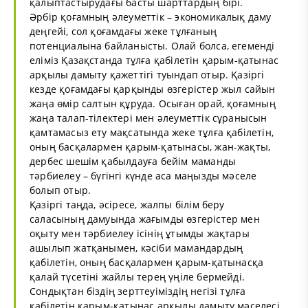
қалыптастырудағы басты шарттардың бірі.
Әрбір қоғамның әлеуметтік – экономикалық даму
деңгейі, сол қоғамдағы жеке тұлғаның
потенциалына байланысты. Олай болса, егеменді
еліміз Қазақстанда тұлға қабілетін қарым-қатынас
арқылы дамыту қажеттігі туындап отыр. Қазіргі
кезде қоғамдағы қарқынды өзгерістер жыл сайын
жаңа өмір салтын құруда. Осыған орай, қоғамның
жаңа талап-тілектері мен әлеуметтік сұранысын
қамтамасыз ету мақсатында жеке тұлға қабілетін,
оның басқалармен қарым-қатынасы, жан-жақты,
дербес шешім қабылдауға бейім маманды
тәрбиелеу – бүгінгі күнде аса маңызды мәселе
болып отыр.
Қазіргі таңда, әсіресе, жалпы білім беру
саласының дамуында жағымды өзгерістер мен
оқыту мен тәрбиелеу ісінің ұтымды жақтары
ашылып жатқанымен, кәсіби мамандардың
қабілетін, оның басқалармен қарым-қатынасқа
қалай түсетіні жайлы терең үңіле бермейді.
Сондықтан біздің зерттеуіміздің негізі тұлға
қабілетін қарым-қатынас арқылы дамыту мәселесі