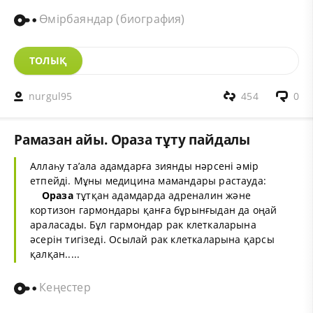
Өмірбаяндар (биография)
ТОЛЫҚ
nurgul95
454
0
Рамазан айы. Ораза тұту пайдалы
Аллаһу та’ала адамдарға зиянды нәрсені әмір
етпейді. Мұны медицина мамандары растауда:
Ораза
тұтқан адамдарда адреналин және
кортизон гармондары қанға бұрынғыдан да оңай
араласады. Бұл гармондар рак клеткаларына
әсерін тигізеді. Осылай рак клеткаларына қарсы
қалқан.....
Кеңестер