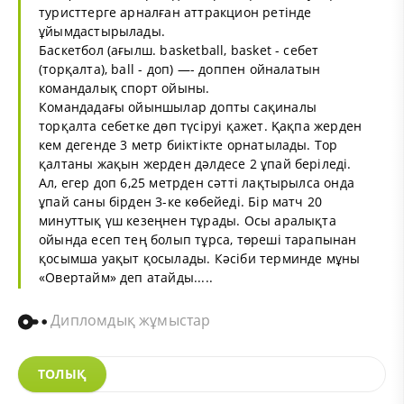
туристтерге арналған аттракцион ретінде
ұйымдастырылады.
Баскетбол (ағылш. basketball, basket - себет
(торқалта), ball - доп) —- доппен ойналатын
командалық спорт ойыны.
Командадағы ойыншылар допты сақиналы
торқалта себетке дөп түсіруі қажет. Қақпа жерден
кем дегенде 3 метр биіктікте орнатылады. Тор
қалтаны жақын жерден дәлдесе 2 ұпай беріледі.
Ал, егер доп 6,25 метрден сәтті лақтырылса онда
ұпай саны бірден 3-ке көбейеді. Бір матч 20
минуттық үш кезеңнен тұрады. Осы аралықта
ойында есеп тең болып тұрса, төреші тарапынан
қосымша уақыт қосылады. Кәсіби терминде мұны
«Овертайм» деп атайды.....
Дипломдық жұмыстар
ТОЛЫҚ