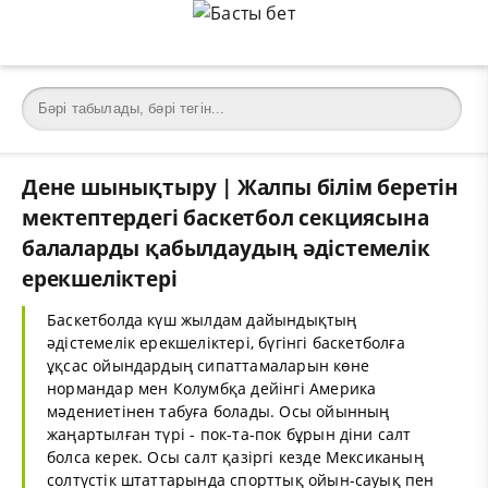
Дене шынықтыру | Жалпы білім беретін
мектептердегі баскетбол секциясына
балаларды қабылдаудың әдістемелік
ерекшеліктері
Баскетболда күш жылдам дайындықтың
әдістемелік ерекшеліктері, бүгінгі баскетболға
ұқсас ойындардың сипаттамаларын көне
нормандар мен Колумбқа дейінгі Америка
мәдениетінен табуға болады. Осы ойынның
жаңартылған түрі - пок-та-пок бұрын діни салт
болса керек. Осы салт қазіргі кезде Мексиканың
солтүстік штаттарында спорттық ойын-сауық пен