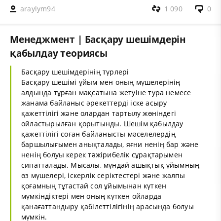
araylym94
1 090
0
Менеджмент | Басқару шешімдерін
қабылдау теориясы
Басқару шешімдерінің түрлері
Басқару шешімі ұйым мен оның мүшелерінің
алдында тұрған мақсатына жетуіне тура немесе
жанама байланыс әрекеттерді іске асыру
қажеттілігі және олардан тартылу жөніндегі
ойластырылған қорытынды. Шешім қабылдау
қажеттілігі соған байланысты мәселелердің
баршылығымен анықталады, яғни ненің бар және
ненің болуы керек тәжірибелік сұрақтарымен
сипатталады. Мысалы, мұндай ашықтық ұйымның
өз мүшелері, іскерлік серіктестері және жалпы
қоғамның тұтастай сол ұйымынан күткен
мүмкіндіктері мен оның күткен ойларда
қанағаттандыру қабілеттілігінің арасында болуы
мүмкін.