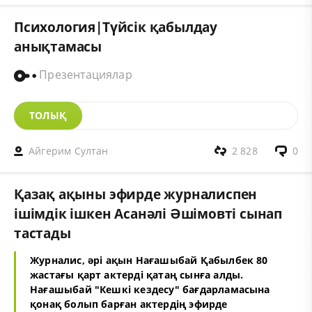
Психология|Түйсік қабылдау
анықтамасы
Презентациялар
ТОЛЫҚ
Айгерим Султан
2 828
0
Қазақ ақыны эфирде журналиспен
ішімдік ішкен Асанәлі Әшімовті сынап
тастады
Журналис, әрі ақын Нағашыбай Қабылбек 80
жастағы қарт актерді қатаң сынға алды.
Нағашыбай "Кешкі кездесу" бағдарламасына
қонақ болып барған актердің эфирде