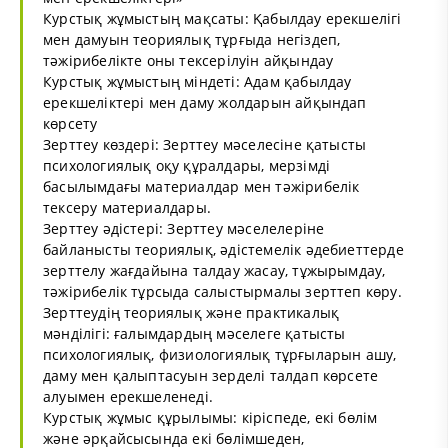
Курстық жұмыстың мақсаты: Қабылдау ерекшелігі
мен дамуын теориялық тұрғыда негіздеп,
тәжірибелікте оны тексерілуін айқындау
Курстық жұмыстың міндеті: Адам қабылдау
ерекшеліктері мен даму жолдарын айқындап
көрсету
Зерттеу көздері: Зерттеу мәселесіне қатысты
психологиялық оқу құралдары, мерзімді
басылымдағы материалдар мен тәжірибелік
тексеру материалдары.
Зерттеу әдістері: Зерттеу мәселелеріне
байланысты теориялық, әдістемелік әдебиеттерде
зерттелу жағдайына талдау жасау, тұжырымдау,
тәжірибелік тұрсыда салыстырмалы зерттеп көру.
Зерттеудің теориялық және практикалық
мәнділігі: ғалымдардың мәселеге қатысты
психологиялық, физиологиялық тұрғыларын ашу,
даму мен қалыптасуын зерделі талдап көрсете
алуымен ерекшеленеді.
Курстық жұмыс құрылымы: кіріспеде, екі бөлім
және әрқайсысында екі бөлімшеден,