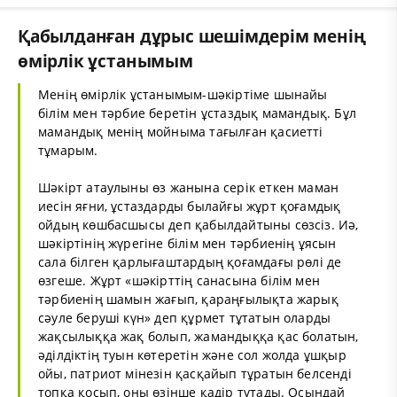
Қабылданған дұрыс шешімдерім менің
өмірлік ұстанымым
Менің өмірлік ұстанымым-шәкіртіме шынайы
білім мен тәрбие беретін ұстаздық мамандық. Бұл
мамандық менің мойныма тағылған қасиетті
тұмарым.
Шәкірт атаулыны өз жанына серік еткен маман
иесін яғни, ұстаздарды былайғы жұрт қоғамдық
ойдың көшбасшысы деп қабылдайтыны сөзсіз. Иә,
шәкіртінің жүрегіне білім мен тәрбиенің ұясын
сала білген қарлығаштардың қоғамдағы рөлі де
өзгеше. Жұрт «шәкірттің санасына білім мен
тәрбиенің шамын жағып, қараңғылықта жарық
сәуле беруші күн» деп құрмет тұтатын оларды
жақсылыққа жақ болып, жамандыққа қас болатын,
әділдіктің туын көтеретін және сол жолда ұшқыр
ойы, патриот мінезін қасқайып тұратын белсенді
топқа қосып, оны өзінше қадір тұтады. Осындай