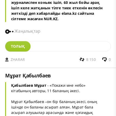
журналиспен коньяк ішіп, 60 жыл бойы арақ
ішіп келе жатқанын тілге тиек еткенін өкпесін
жеткізді деп хабарлайды elana.kz сайтына
сілтеме жасаған NUR.KZ.
Жаңалықтар
ТОЛЫҚ
ZHARAR
8 150
0
Мұрат Қабылбаев
Қабылбаев Мұрат
- «Покажи мне небо»
кітабының авторы, 11 баланың әкесі.
Мұрат Қабылбаев –он бір баланың әкесі, оның
ішінде он баланы асырап алған. Мұрат бала
асырап алушылар арасында және қоғамдық