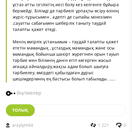
ұстаз атты ізгіліктің иесі болу кез келгенге бұйыра
бермейді. Білімді де тәрбиелі ұрпақты өсіру өзінің
жүріс-тұрысымен , әдепті де сыпайы мінезімен
,сауатты сабағымен шеберлік таныту таудай
талапты қажет етеді.
Менің өмірлік ұстанымым – таудай талапты қажет
ететін мамандық , ұстаздық мамандық және осы
мамандық бойынша шәкірт жүрегінен орын тауып
тәрбие мен білімнің дәнін егіп көгерген жасыл
ағашқа айналдыру,жақсы адам болып шығуға
тәрбиелеу, өмірдегі қабылдаған дұрыс
шешімдерімнің ең бастысы болып табылады. .....
Әңгімелер
ТОЛЫҚ
araylym94
1 221
0