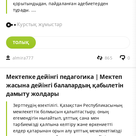
қорытындыдан, пайдаланған әдебиетерден
тұрады. ....
Курстық жұмыстар
ТОЛЫҚ
almira777
865
0
Мектепке дейінгі педагогика | Мектеп
жасына дейінгі балалардың қабылетін
дамыту жолдары
Зерттеудің өзектілігі. Қазақстан Республикасының
мемлекеттік болмысын қалыптастыру, оның
егемендігін нығайтып, ұлттық сана мен
тәрбиемізді қалпына келтіру және өркениетті
елдер қатарынан орын алу ұлттық мемлекетімізді