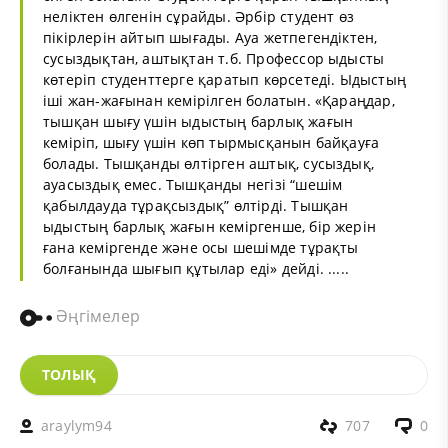
неліктен өлгенін сұрайды. Әрбір студент өз
пікірлерін айтып шығады. Ауа жетпегендіктен,
сусыздықтан, аштықтан т.б. Профессор ыдысты
көтеріп студенттерге қаратып көрсетеді. Ыдыстың
іші жан-жағынан кемірілген болатын. «Қараңдар,
тышқан шығу үшін ыдыстың барлық жағын
кеміріп, шығу үшін көп тырмысқанын байқауға
болады. Тышқанды өлтірген аштық, сусыздық,
ауасыздық емес. Тышқанды негізі “шешім
қабылдауда тұрақсыздық” өлтірді. Тышқан
ыдыстың барлық жағын кеміргенше, бір жерін
ғана кеміргенде және осы шешімде тұрақты
болғанында шығып құтылар еді» дейді. .....
Әңгімелер
ТОЛЫҚ
araylym94
707
0