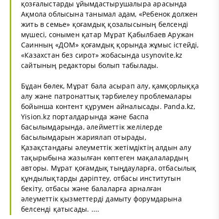
қозғалыстарды ұйымдастырушалыра арасында
Ақмола облысына танымал адам, «Ребенок должен
жить в семье» қоғамдық қозалысының белсенді
мүшесі, сонымен қатар Мұрат Қабылбаев Аружан
Саинның «ДОМ» қоғамдық қорында жұмыс істейді,
«Казахстан без сирот» жобасында usynovite.kz
сайтының редакторы болып табылады.
Бұдан бөлек, Мұрат бала асырап алу, қамқорлыққа
алу және патронаттық тәрбиелеу проблемалары
бойынша контент құрумен айналысады. Panda.kz,
Yision.kz порталдарында және баспа
басылымдарында, әлейметтік желілерде
басылымдарын жариялап отырады,
Қазақстандағы әлеуметтік жетімдіктің алдын алу
тақырыбына жазылған көптеген мақалалардың
авторы. Мұрат қоғамдық тыңдауларға, отбасылық
құндылықтарды дәріптеу, отбасы институтын
бекіту, отбасы және балаларға арналған
әлеуметтік қызметтерді дамыту форумдарына
белсенді қатысады. ....