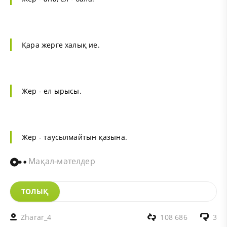
Қара жерге халық ие.
Жер - ел ырысы.
Жер - таусылмайтын қазына.
Мақал-мәтелдер
ТОЛЫҚ
Zharar_4
108 686
3