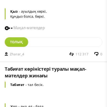
Қыз
- ауылдың көркі,
Құндыз болса, бөркі.
Мақал-мәтелдер
ТОЛЫҚ
Zharar_4
112 317
0
Табиғат көріністері туралы мақал-
мәтелдер жинағы
Табиғат
- тал бесік.
Жер - ана, ел - бала.