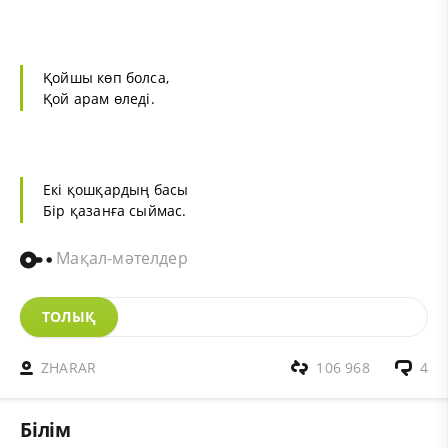
Қойшы көп болса,
Қой арам өледі.
Екі қошқардың басы
Бір қазанға сыймас.
Мақал-мәтелдер
ТОЛЫҚ
ZHARAR
106 968
4
Білім