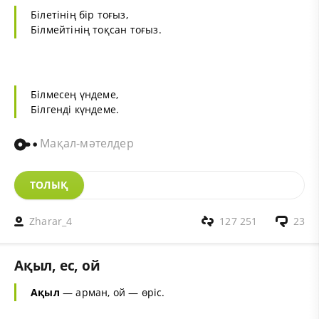
Білетінің бір тоғыз,
Білмейтінің тоқсан тоғыз.
Білмесең үндеме,
Білгенді күндеме.
Мақал-мәтелдер
ТОЛЫҚ
Zharar_4
127 251
23
Ақыл, ес, ой
Ақыл
— арман, ой — өріс.