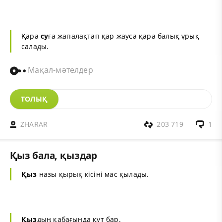
Қара
су
ға жапалақтап қар жауса қара балық ұрық
салады.
Мақал-мәтелдер
ТОЛЫҚ
ZHARAR
203 719
1
Қыз бала, қыздар
Қыз
назы қырық кісіні мас қылады.
Қыз
дың қабағында құт бар.