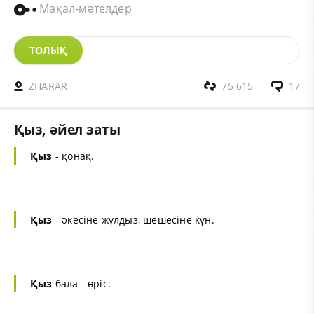
Мақал-мәтелдер
ТОЛЫҚ
ZHARAR
75 615
17
Қыз, әйел заты
Қыз
- қонақ.
Қыз
- әкесіне жұлдыз, шешесіне күн.
Қыз
бала - өріс.