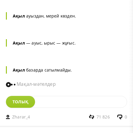
Ақыл
ауыздан, мерей көзден.
Ақыл
— ауыс, ырыс — жұғыс.
Ақыл
базарда сатылмайды.
Мақал-мәтелдер
ТОЛЫҚ
Zharar_4
71 826
0