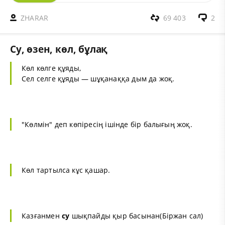
ZHARAR
69 403
2
Су, өзен, көл, бұлақ
Көл көлге құяды,
Сел селге құяды — шұқанаққа дым да жоқ.
"Көлмін" деп көпіресің ішінде бір балығың жоқ.
Көл тартылса кұс қашар.
Казғанмен
су
шықпайды қыр басынан(Біржан сал)