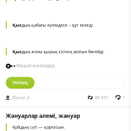
Қыз
дың қабағы күлімдесе – құт келеді.
Қыз
дың жолы қырық кісінің жолын бөгейді.
Мақал-мәтелдер
ТОЛЫҚ
Zharar_4
89 497
1
Жануарлар әлемі, жануар
Қойдың сүті — қорғасын.