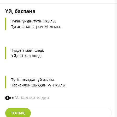
Үй, баспана
Туған үйдің түтіні жылы,
Туған ананың күтімі жылы.
Түздегі май ішеді,
Үй
дегі зәр ішеді.
Түтін шыққан үй жылы,
Төскейлей шыққан күн жылы.
Мақал-мәтелдер
ТОЛЫҚ