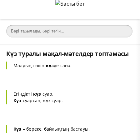
Күз туралы мақал-мәтелдер топтамасы
Малдың төлін
күз
де сана.
Егіндікті
күз
суар.
Күз
суарсаң, жүз суар.
Күз
– береке, байлықтың бастауы.