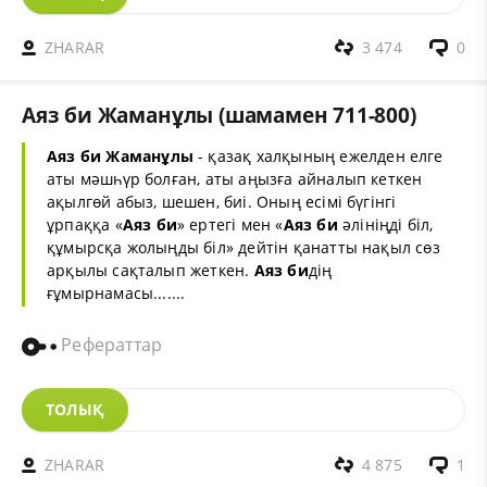
ZHARAR
3 474
0
Аяз би Жаманұлы (шамамен 711-800)
Аяз би
Жаманұлы
- қазақ халқының ежелден елге
аты мәшһүр болған, аты аңызға айналып кеткен
ақылгөй абыз, шешен, биі. Оның есімі бүгінгі
ұрпаққа «
Аяз би
» ертегі мен «
Аяз би
әлініңді біл,
құмырсқа жолыңды біл» дейтін қанатты нақыл сөз
арқылы сақталып жеткен.
Аяз би
дің
ғұмырнамасы.......
Рефераттар
ТОЛЫҚ
ZHARAR
4 875
1