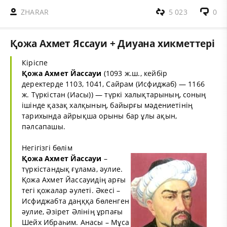
ZHARAR
5 023
0
Қожа Ахмет Ясcауи + Диуана хикметтері
Кіріспе
Қожа Ахмет Йассауи
(1093 ж.ш., кейбір
деректерде 1103, 1041, Сайрам (Исфиджаб) — 1166
ж. Түркістан (Иасы)) — түркі халықтарының, соның
ішінде қазақ халқының, байырғы мәдениетінің
тарихында айрықша орыны бар ұлы ақын,
пәлсапашы.
Негігізгі бөлім
Қожа Ахмет Йассауи
–
түркістандық ғұлама, әулие.
Қожа Ахмет Йассауидің арғы
тегі қожалар әулеті. Әкесі –
Исфиджабта даңққа бөленген
әулие, Әзірет Әлінің ұрпағы
Шейх Ибраһим. Анасы – Мұса