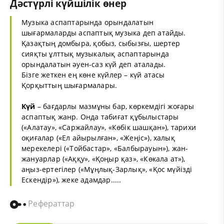
Дәстүрлі күйшілік өнер
Музыка
аспаптарында орындалатын
шығармаларды аспаптық музыка деп атайды.
Қазақтың домбыра, қобыз, сыбызғы, шертер
сияқты ұлттық музыкалық аспаптарында
орындалатын әуен-саз күй деп аталады.
Бізге жеткен ең көне күйлер – күй атасы
Қорқыттың шығармалары.
Күй
– бағдарлы мазмұны бар, көркемдігі жоғары
аспаптық жанр. Онда табиғат құбылыстары
(«Алатау», «Саржайлау», «Көбік шашқан»), тарихи
оқиғалар («Ел айырылған», «Жеңіс»), халық
мерекелері («Тойбастар», «Балбырауын»), жан-
жануарлар («Аққу», «Қоңыр қаз», «Көкала ат»),
аңыз-ертегілер («Мұңлық-Зарлық», «Қос мүйізді
Ескендір»), жеке адамдар.....
Рефераттар