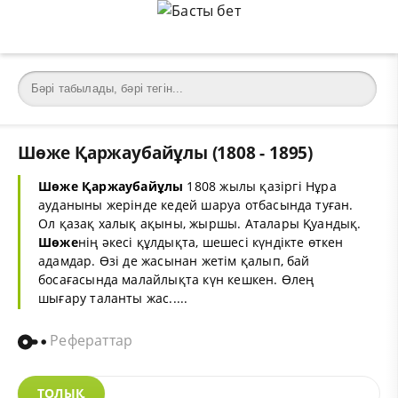
Шөже Қаржаубайұлы (1808 - 1895)
Шөже
Қаржаубайұлы
1808 жылы қазіргі Нұра
ауданыны жерінде кедей шаруа отбасында туған.
Ол қазақ халық ақыны, жыршы. Аталары Қуандық.
Шөже
нің әкесі құлдықта, шешесі күндікте өткен
адамдар. Өзі де жасынан жетім қалып, бай
босағасында малайлықта күн кешкен. Өлең
шығару таланты жас.....
Рефераттар
ТОЛЫҚ