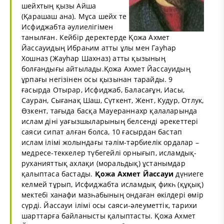
шейхтың қызы Айша
(Қарашаш ана). Мұса шейх те
Исфиджабта әулиелігімен
танылған. Кейбір деректерде Қожа Ахмет
Йассауидың Ибраһим атты ұлы мен Гауhар
Хошназ (Жауhар Шахназ) атты қызының
болғандығы айтылады.Қожа Ахмет Йассауидың
ұрпағы негізінен осы қызынан тарайды. 9
ғасырда Отырар, Исфиджаб, Баласағұн, Иасы,
Сауран, Сығанақ Шаш, Сүткент, Жент, Кудур, Отлук,
Өзкент, тағыда басқа Мауераннахр қалаларында
ислам діні уағызшыларының белсенді әрекеттері
саяси сипат алған болса, 10 ғасырдан бастап
ислам ілімі жолындағы тәлім-тәрбиелік ордалар –
медресе-теккелер түбегейлі орнығып, исламдық-
руханияттық ахлақи (моральдық) ұстанымдар
қалыптаса бастады.
Қожа Ахмет Йассауи
дүниеге
келмей тұрып, Исфиджабта исламдық фикһ (құқық)
мектебі ханафи мазһабының ондаған өкілдері өмір
сүрді. Йассауи ілімі осы саяси-әлеуметтік, тарихи
шарттарға байланысты қалыптасты. Қожа Ахмет