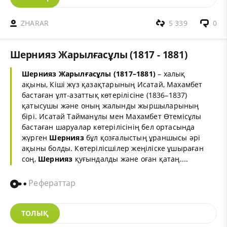
ZHARAR
5 339
0
Шернияз Жарылғасұлы (1817 - 1881)
Шернияз
Жарылғасұлы
(1817–1881)
– халық
ақыны, Кіші жүз қазақтарының Исатай, Махамбет
бастаған ұлт-азаттық көтерілісіне (1836–1837)
қатысушы және оның жалынды жыршыларының
бірі. Исатай Тайманұлы мен Махамбет Өтемісұлы
бастаған шаруалар көтерілісінің бел ортасында
жүрген
Шернияз
бұл қозғалыстың ұраншысы әрі
ақыны болды. Көтерілісшілер жеңіліске ұшыраған
соң,
Шернияз
қуғындалды және оған қатаң....
Рефераттар
ТОЛЫҚ