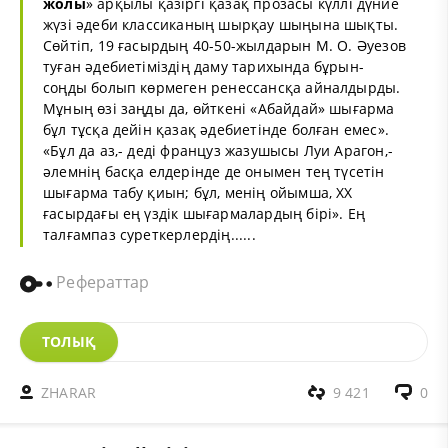
жолы
» арқылы қазіргі қазақ прозасы күллі дүние
жүзі әдеби классиканың шырқау шыңына шықты.
Сөйтіп, 19 ғасырдың 40-50-жылдарын М. О. Әуезов
туған әдебиетіміздің даму тарихында бұрын-
соңды болып көрмеген ренессансқа айналдырды.
Мұның өзі заңды да, өйткені «Абайдай» шығарма
бұл тұсқа дейін қазақ әдебиетінде болған емес».
«Бұл да аз,- деді француз жазушысы Луи Арагон,-
әлемнің басқа елдерінде де онымен тең түсетін
шығарма табу қиын; бұл, менің ойымша, XX
ғасырдағы ең үздік шығармалардың бірі». Ең
талғампаз суреткерлердің......
Рефераттар
ТОЛЫҚ
ZHARAR
9 421
0