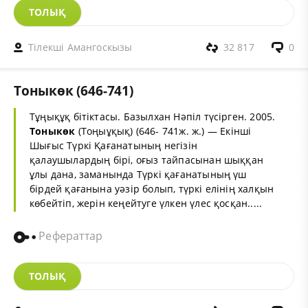
ТОЛЫҚ
Тiлекшi Амангоскызы
32 817
0
Тоныкөк (646-741)
Тұңықұқ бітіктасы. Базылхан Нәпіл түсірген. 2005.
Тоныкөк
(Тоңыұқық) (646- 741ж. ж.) — Екінші
Шығыс Түркі Қағанатының негізін
қалаушылардың бірі, оғыз тайпасынан шыққан
ұлы дана, заманында Түркі қағанатының үш
бірдей қағанына уәзір болып, түркі елінің халқын
көбейтіп, жерін кеңейтуге үлкен үлес қосқан.....
Рефераттар
ТОЛЫҚ