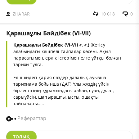
ZHARAR
10 618
0
Қарашаұлы Бәйдібек (VI-VII)
Қарашаұлы
Бәйдібек
(VI-VII ғ. ғ.)
Жетісу
алабындағы көшпелі тайпалар көсемі. Ақыл
парасатымен, ерлік істерімен елге ұйтқы болған
тарихи тұлға.
Ел ішіндегі қария сөздер далалық ауызша
тарихнама бойынша (ДАТ) Ұлы жүздің үйсін
бірлестігінің құрамындағы албан, суан, дулат,
сарыүйсін, шапырашты, ысты, ошақты
тайпалары.....
Рефераттар
ТОЛЫҚ