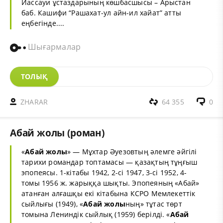
Йассауи ұстаздарының көшбасшысы – Арыстан
баб. Кашифи “Рашахат-ул айн-ил хайат” атты
еңбегінде....
Шығармалар
ТОЛЫҚ
ZHARAR
64 355
0
Абай жолы (роман)
«
Абай жолы
» — Мұхтар Әуезовтың әлемге әйгілі
тарихи романдар топтамасы — қазақтың тұңғыш
эпопеясы. 1-кітабы 1942, 2-сі 1947, 3-сі 1952, 4-
томы 1956 ж. жарыққа шықты. Эпопеяның «Абай»
атанған алғашқы екі кітабына КСРО Мемлекеттік
сыйлығы (1949), «
Абай жолы
ның» тұтас төрт
томына Лениндік сыйлық (1959) берілді. «
Абай