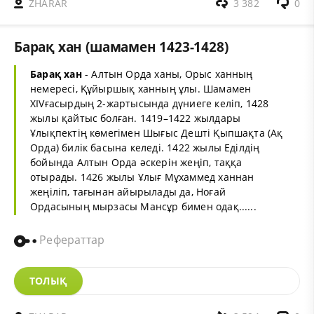
ZHARAR
3 382
0
Барақ хан (шамамен 1423-1428)
Барақ хан
- Алтын Орда ханы, Орыс ханның
немересі, Құйыршық ханның ұлы. Шамамен
XIVғасырдың 2-жартысында дүниеге келіп, 1428
жылы қайтыс болған. 1419–1422 жылдары
Ұлықпектің көмегімен Шығыс Дешті Қыпшақта (Ақ
Орда) билік басына келеді. 1422 жылы Еділдің
бойында Алтын Орда әскерін жеңіп, таққа
отырады. 1426 жылы Ұлығ Мұхаммед ханнан
жеңіліп, тағынан айырылады да, Ноғай
Ордасының мырзасы Мансұр бимен одақ......
Рефераттар
ТОЛЫҚ