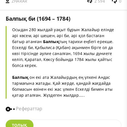
ZHARAR
2 594
0
Балпық би (1694 – 1784)
Осыдан 280 жылдай уақыт бұрын Жалайыр елінде
әрі көсем, әрі шешен, әрі би, әрі қол бастаған
батыр атанған
Балпық
тың тарихи еңбегі ерекше.
Ескелді би, Қабылиса (Қабан) ақынмен бірге ол да
көзі тірісінде әулие саналған, 1694 жылы дүниеге
келіп, Қаратал, Көксу бойында 1784 жылы қайтыс
болса керек.
Балпық
он екі ата Жалайырдың ең үлкені Андас
тармағына жатады. Қай жерде, қандай жағдайда
болмасын өзінен екі жас үлкен Ескелді бимен аты
қатар аталған. Жүздеген жылдар.....
Рефераттар
ТОЛЫҚ