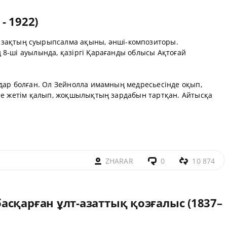
- 1922)
зақтың суырыпсалма ақыны, әнші-композиторы.
 8-ші ауылында, қазіргі Қарағанды облысы Ақтоғай
мдар болған. Ол Зейнолла имамның медресьесінде оқып,
рте жетім қалып, жоқшылықтың зардабын тартқан. Айтысқа
ZHARAR
0
10 874
сқарған ұлт-азаттық қозғалыс (1837–