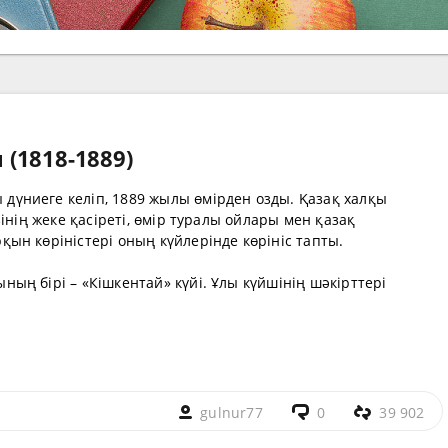
(1818-1889)
дүниеге келіп, 1889 жылы өмірден озды. Қазақ халқы
інің жеке қасіреті, өмір туралы ойлары мен қазақ
ын көріністері оның күйлерінде көрініс тапты.
ң бірі – «Кішкентай» күйі. Ұлы күйшінің шәкірттері
gulnur77
0
39 902