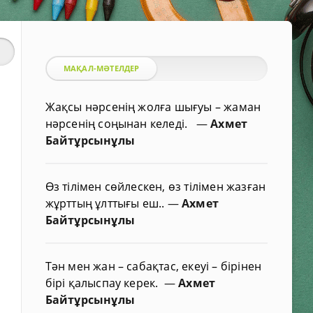
МАҚАЛ-МӘТЕЛДЕР
Жақсы нәрсенің жолға шығуы – жаман
нәрсенің соңынан келеді.
—
Ахмет
Байтұрсынұлы
Өз тілімен сөйлескен, өз тілімен жазған
жұрттың ұлттығы еш..
—
Ахмет
Байтұрсынұлы
Тән мен жан – сабақтас, екеуі – бірінен
бірі қалыспау керек.
—
Ахмет
Байтұрсынұлы