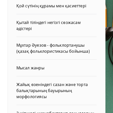
Қой сүтінің құрамы мен қасиеттері
Қытай тіліндегі негізгі сөзжасам
әдістері
Мұхтар Әуезов - фольклортанушы
(қазақ фольклористикасы бойынша)
Мысал жанры
Жайық өзеніндегі сазан және торта
балықтарының бауырының
морфологиясы