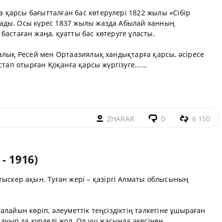
қарсы бағытталған бас көтерулері 1822 жылы «Сібір
ады. Осы күрес 1837 жылы жазда Абылай ханның
бастаған жаңа, қуатты бас көтеруге ұласты.
шалық Ресей мен Ортаазиялық хандықтарға қарсы, әсіресе
тап отырған Қоқанға қарсы жүргізуге......
ZHARAR
0
6 150
- 1916)
тыскер ақын. Туған жері – қазіргі Алматы облысының
лайын көріп, әлеуметтік теңсіздіктің тәлкегіне ұшыраған
ыр да күрделі жол. Ол үш жасында әкесінен