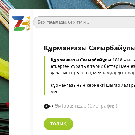
Құрманғазы Сағырбайұлы 
Құрманғазы Сағырбайұлы
1818 жылы 
өткерген сұрапыл тарих беттері мен өз
даласының, ұлттық мейрамдардың жарқ
Құрманғазының көрнекті шығармаларыны
мен......
Өмірбаяндар (биография)
ТОЛЫҚ