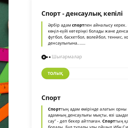
Спорт - денсаулық кепілі
Әрбір адам
спорт
пен айналысу керек.
көңіл-күйі көтеріңкі болады және ден
футбол, баскетбол, волейбол, теннис, хо
денсаулығына.......
Шығармалар
ТОЛЫҚ
Спорт
Спорт
тың адам өмірінде алатын орны з
адамның денсаулығы мықты, өзі шыдам
сау” - деп бекер айтпаған.
Спорт
тың қ
болады. Бұл туралы ұлы ойшыл Ибн Си