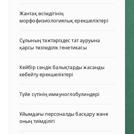
Жантақ өсімдігінің
морфофизиологиялық ерекшеліктері
Сұлының тәжтәріздес тат ауруына
қарсы төзімділік генетикасы
Кейбір сәндік балықтарды жасанды
көбейту ерекшеліктері
Түйе сүтінің иммуноглобулиндері
Ұйымдағы персоналды басқару және
оның тиімділігі