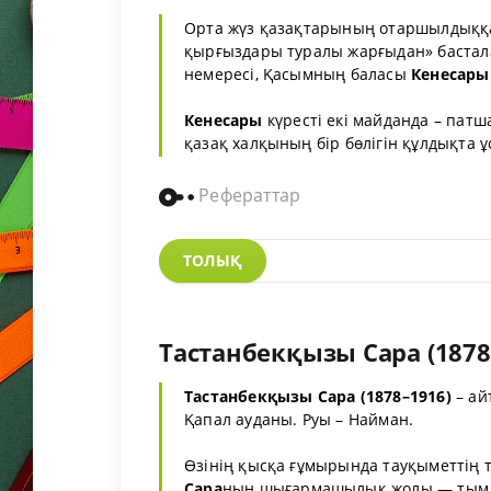
Орта жүз қазақтарының отаршылдыққа 
қырғыздары туралы жарғыдан» бастал
немересі, Қасымның баласы
Кенесары
Кенесары
күресті екі майданда – пат
қазақ халқының бір бөлігін құлдықта ұс
Рефераттар
ТОЛЫҚ
Тастанбекқызы Сара (1878 
Тастанбекқызы
Сара
(1878–1916)
– ай
Қапал ауданы. Руы – Найман.
Өзінің қысқа ғұмырында тауқыметтің та
Сара
ның шығармашылық жолы — тым ау