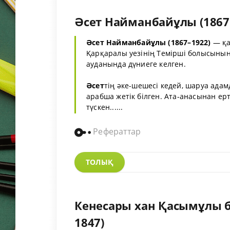
Әсет Найманбайұлы (1867 
Әсет
Найманбайұлы
(1867–1922)
— қа
Қарқаралы уезінің Темірші болысының
ауданында дүниеге келген.
Әсет
тің әке-шешесі кедей, шаруа ада
арабша жетік білген. Ата-анасынан е
түскен......
Рефераттар
ТОЛЫҚ
Кенесары хан Қасымұлы ба
1847)