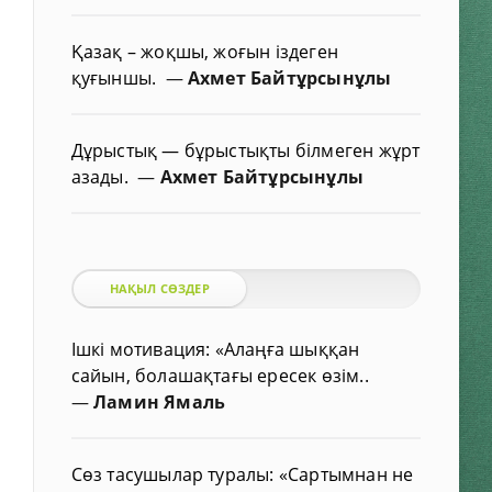
Қазақ – жоқшы, жоғын іздеген
қуғыншы.
—
Ахмет Байтұрсынұлы
Дұрыстық — бұрыстықты білмеген жұрт
азады.
—
Ахмет Байтұрсынұлы
НАҚЫЛ СӨЗДЕР
Ішкі мотивация: «Алаңға шыққан
сайын, болашақтағы ересек өзім..
—
Ламин Ямаль
Сөз тасушылар туралы: «Сартымнан не