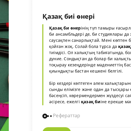
Қазақ биі өнері
Қазақ би
өнер
iнiң түп тамыры ғасырл
би ансамбльдерi де, би студиялары да 
саусақпен санарлықтай. Менi көптен б
қойған жоқ. Солай бола тұрса да
қазақ
тиiмдiсi. Ол халықтың табиғатында, бо
дүние. Сондықтан да болар би халықты
тоқырау кезеңдерiнде мәдениеттiң бас
қиындықты бастан кешкенi белгiлi.
Бiр кездерi көптеген әлем халықтарын
сынды елiмiзге және одан да тысқары 
бәсеңсiп, көрермендермен жүздесуi са
әсiресе, ежелгi
қазақ би
iне ерекше мән
Рефераттар