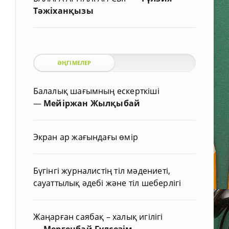
Тәжіханқызы
ӘҢГІМЕЛЕР
Балалық шағымның ескерткіші
—
Мейіржан Жылқыбай
Экран ар жағындағы өмір
Бүгінгі журналистің тіл мәдениеті,
сауаттылық әдебі және тіл шеберлігі
Жаңарған саябақ – халық игілігі
—
Мергенбай Гүлсезім