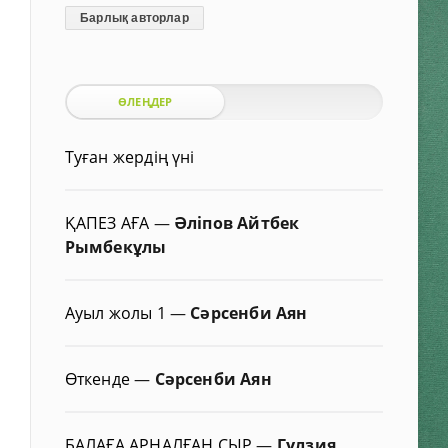
Барлық авторлар
ӨЛЕҢДЕР
Туған жердің үні
ҚАПЕЗ АҒА
—
Әліпов Айтбек
Рымбекұлы
Ауыл жолы 1
—
Сәрсенби Аян
Өткенде
—
Сәрсенби Аян
БАЛАҒА АРНАЛҒАН СЫР
—
Гүлзия