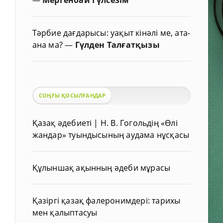
Тәрбие дағдарысы: уақыт кінәлі ме, ата-
ана ма?
—
Гүлден Талғатқызы
СОҢҒЫ ҚОСЫЛҒАНДАР
Қазақ әдебиеті | Н. В. Гогольдің «Өлі
жандар» туындысының аудама нұсқасы
Құлыншақ ақынның әдеби мұрасы
Қазіргі қазақ фалеронимдері: тарихы
мен қалыптасуы