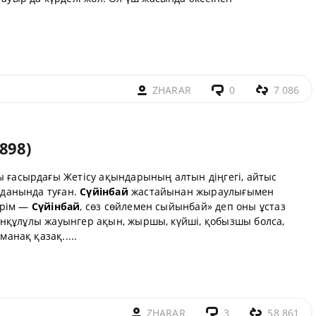
ZHARAR
0
7 086
898)
ы ғасырдағы Жетісу ақындарының алтын діңгегі, айтыс
данында туған.
Сүйінбай
жастайынан жыраулығымен
ірім —
Сүйінбай
, сөз сөйлемен сыйынбай» деп оны ұстаз
нқұлұлы жауынгер ақын, жыршы, күйші, қобызшы болса,
нақ қазақ.....
ZHARAR
3
58 861