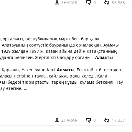
ZHARAR
0
38 885
орталығы, республикалық мәртебесі бар қала.
е Алатауының солтүстік баурайында орналасқан. Аумағы
). 1929 жылдан 1997 ж. қазан айына дейін Қазақстанның
уданға бөлінген. Жергілікті басқару органы –
Алматы
 Қарғалы, Үлкен және Кіші
Алматы
, Есентай, т.б. өзендер
ласы негізінен таулы, сайлы-жыралы келеді. Қала
 м) бедері тік жартасты, терең құзды, құлама беткейлі. Тау
у етегіне.....
ZHARAR
0
17 337