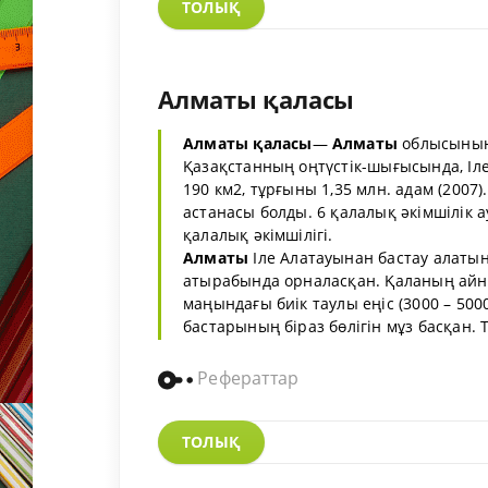
ТОЛЫҚ
Алматы қаласы
Алматы
қаласы
—
Алматы
облысының 
Қазақстанның оңтүстік-шығысында, Іл
190 км2, тұрғыны 1,35 млн. адам (2007
астанасы болды. 6 қалалық әкімшілік а
қалалық әкімшілігі.
Алматы
Іле Алатауынан бастау алатын
атырабында орналасқан. Қаланың айна
маңындағы биік таулы еңіс (3000 – 5000
бастарының біраз бөлігін мұз басқан. Та
Рефераттар
ТОЛЫҚ