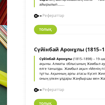
айырылып.......
Рефераттар
ТОЛЫҚ
Сүйінбай Аронұлы (1815–1
Сүйінбай
Аронұлы
(1815–1898) – 19-ш
ақыны. Алматы облысының Жамбыл ау
елге танылды. Жамбыл ақын «Менің п
тұтты. Ақынның арғы атасы Күсеп Жие
оның үлкен ұлдары Жаңбыршы мен Жама
Рефераттар
ТОЛЫҚ