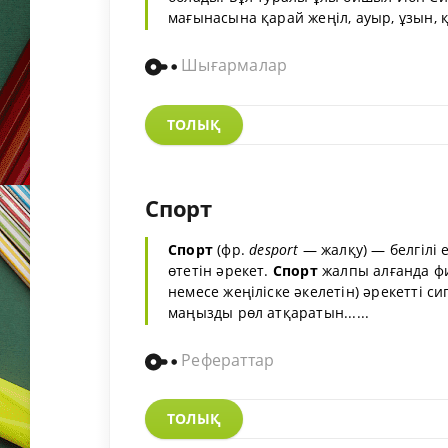
мағынасына қарай жеңіл, ауыр, ұзын, қы
Шығармалар
ТОЛЫҚ
Спорт
Спорт
(фр.
desport
— жалқу) — белгілі 
өтетін әрекет.
Спорт
жалпы алғанда ф
немесе жеңіліске әкелетін) әрекетті 
маңызды рөл атқаратын......
Рефераттар
ТОЛЫҚ