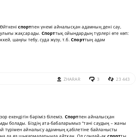
 Өйткені
спорт
пен үнемі айналысқан адамның дені сау,
саулығы жақсарады.
Спорт
тық ойындардың түрлері өте көп:
ккей, шаңғы тебу, суда жүзу, т.б.
Спорт
тың адам
ZHARAR
3
23 443
ор екендігін бәріміз білеміз.
Спорт
пен айналысқан
ды болады. Біздің ата-бабаларымыз “тәні саудың – жаны
ай түрімен айналысу адамның қабілетіне байланысты
на да өз шығармаларында айтқан. Ол сондай-ақ
спорт
ты