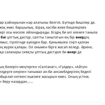
ар қойнауынан нәр алатыны белгiлi. Бүгiнде бишiлер де,
жоқ емес баршылық. Бiрақ, кәсiби жеке бишiлерiмiз
ерi осы мәселе ойландырады. Бiздiң би әлi әлемге таныла
 би
i ұлттық дәстүр, салтты танытатын ең бiр
өнер
дiң
лмыс, тiрлiгiнде әуелден бар. Қанымызға сiңiп қалған
ң жүрек қалауы. Ол онымен бiрге жасап келедi. Әрине,
қа салалары сияқты ұлттық дәстүрлi би
өнер
i де
ың билерiн меңгерген «Салтанат», »Гүлдер», «Айгүл»
елдерге кеңiнен танымал ән-би ансамблдерiнiң беделi
ябырлап кеткенi ешкiмге жасырын емес. Оның үстiне,
 беру назардан......