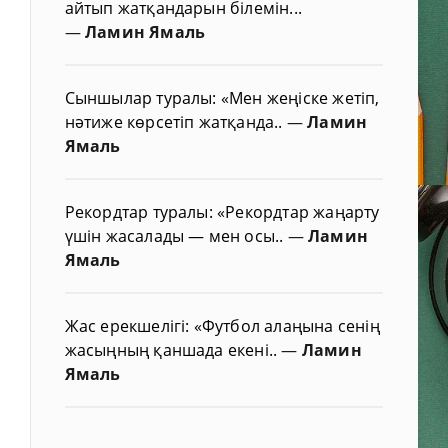
айтып жатқандарын білемін...
—
Ламин Ямаль
Сыншылар туралы: «Мен жеңіске жетіп,
нәтиже көрсетіп жатқанда..
—
Ламин
Ямаль
Рекордтар туралы: «Рекордтар жаңарту
үшін жасалады — мен осы..
—
Ламин
Ямаль
Жас ерекшелігі: «Футбол алаңына сенің
жасыңның қаншада екені..
—
Ламин
Ямаль