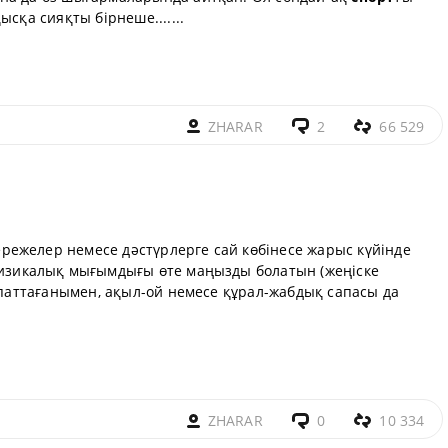
сқа сияқты бірнеше.......
ZHARAR
2
66 529
ережелер немесе дәстүрлерге сай көбінесе жарыс күйінде
изикалық мығымдығы өте маңызды болатын (жеңіске
сипаттағанымен, ақыл-ой немесе құрал-жабдық сапасы да
ZHARAR
0
10 334