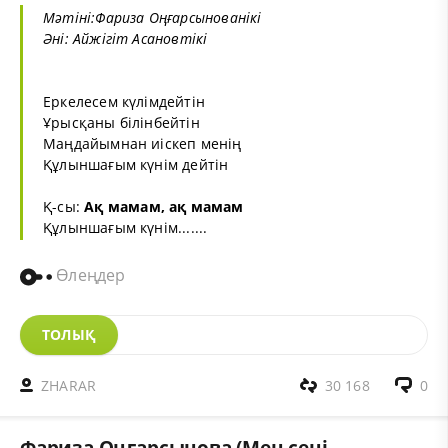
Мәтіні:Фариза Оңғарсынованікі
Әні: Айжігіт Асановтікі
Еркелесем күлімдейтін
Ұрысқаны білінбейтін
Маңдайымнан иіскеп менің
Құлыншағым күнім дейтін
Қ-сы:
Ақ мамам, ақ мамам
Құлыншағым күнім.......
Өлеңдер
ТОЛЫҚ
ZHARAR
30 168
0
Фариза Оңғарсынова (Мен сені