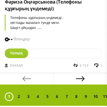
Фариза Оңғарсынова (Телефоны
құрғырың үндемеді)
Телефоны құрғырың үндемеді -
оятпады мазалап түнде мені.
Шырт ұйқыдан .....
Өлеңдер
ТОЛЫҚ
ZHARAR
4 153
1
1
2
3
4
5
6
7
8
9
10
1