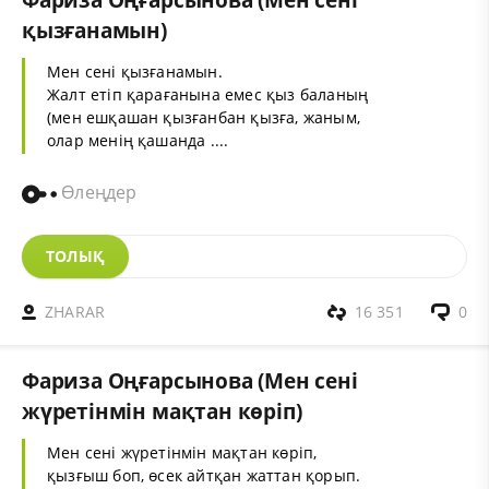
қызғанамын)
Мен сені қызғанамын.
Жалт етіп қарағанына емес қыз баланың
(мен ешқашан қызғанбан қызға, жаным,
олар менің қашанда ....
Өлеңдер
ТОЛЫҚ
ZHARAR
16 351
0
Фариза Оңғарсынова (Мен сені
жүретінмін мақтан көріп)
Мен сені жүретінмін мақтан көріп,
қызғыш боп, өсек айтқан жаттан қорып.