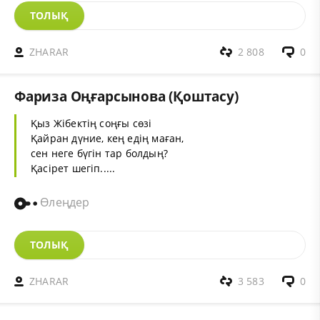
ТОЛЫҚ
ZHARAR
2 808
0
Фариза Оңғарсынова (Қоштасу)
Қыз Жібектің соңғы сөзі
Қайран дүние, кең едің маған,
сен неге бүгін тар болдың?
Қасірет шегіп.....
Өлеңдер
ТОЛЫҚ
ZHARAR
3 583
0