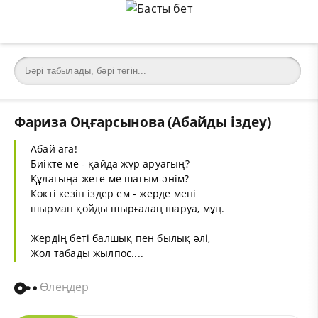
Фариза Оңғарсынова (Абайды іздеу)
Абай аға!
Биікте ме - қайда жүр аруағың?
Құлағыңа жете ме шағым-әнім?
Көкті кезіп іздер ем - жерде мені
шырмап қойды шырғалаң шаруа, мұң.
Жердің беті балшық пен былық әлі,
Жол табады жылпос....
Өлеңдер