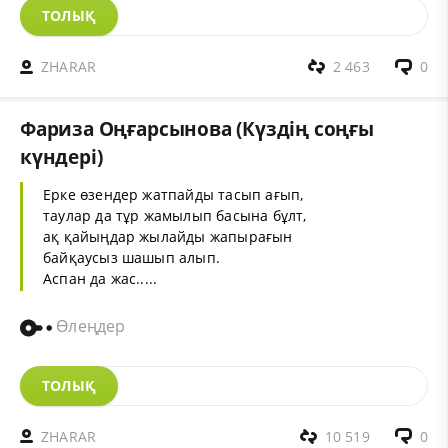
ТОЛЫҚ
ZHARAR
2 463
0
Фариза Оңғарсынова (Күздің соңғы
күндері)
Ерке өзендер жатпайды тасып ағып,
таулар да тұр жамылып басына бұлт,
ақ қайыңдар жылайды жапырағын
байқаусыз шашып алып.
Аспан да жас.....
Өлеңдер
ТОЛЫҚ
ZHARAR
10 519
0