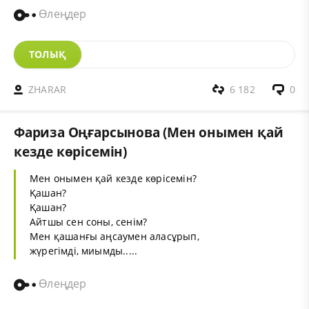
Өлеңдер
ТОЛЫҚ
ZHARAR
6 182
0
Фариза Оңғарсынова (Мен онымен қай
кезде көрісемін)
Мен онымен қай кезде көрісемін?
Қашан?
Қашан?
Айтшы сен соны, сенім?
Мен қашанғы аңсаумен аласұрып,
жүрегімді, миымды.....
Өлеңдер