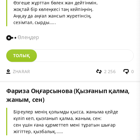
Өзгеше жұрттан бөлек жан дейтінмін,
жоқтай бір көлеңкесі таң кейпіңнің.
Аңқау да аңғал жансып жүретінсің,
сезімтал, сырды.....
Өлеңдер
ТОЛЫҚ
ZHARAR
2 256
0
Фариза Оңғарсынова (Қызғанып қалма,
жаным, сен)
Біреулер менің қолымды қысса, жаныма қейде
күліп кеп, қызғанып қалма, жаным, сен:
сен үшін ғана құрметтеп мені тұратын шығар
жігіттер, қызбалық......