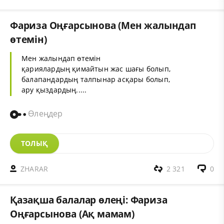
Фариза Оңғарсынова (Мен жалындап
өтемін)
Мен жалындап өтемін
қариялардың қимайтын жас шағы болып,
балапандардың талпынар асқары болып,
ару қыздардың.....
Өлеңдер
ТОЛЫҚ
ZHARAR
2 321
0
Қазақша балалар өлеңі: Фариза
Оңғарсынова (Ақ мамам)