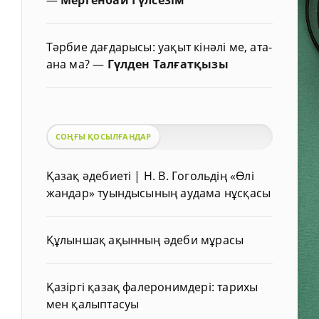
Тәрбие дағдарысы: уақыт кінәлі ме, ата-
ана ма?
—
Гүлден Талғатқызы
СОҢҒЫ ҚОСЫЛҒАНДАР
Қазақ әдебиеті | Н. В. Гогольдің «Өлі
жандар» туындысының аудама нұсқасы
Құлыншақ ақынның әдеби мұрасы
Қазіргі қазақ фалеронимдері: тарихы
мен қалыптасуы