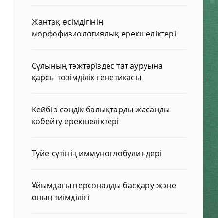
Жантақ өсімдігінің
морфофизиологиялық ерекшеліктері
Сұлының тәжтәріздес тат ауруына
қарсы төзімділік генетикасы
Кейбір сәндік балықтарды жасанды
көбейту ерекшеліктері
Түйе сүтінің иммуноглобулиндері
Ұйымдағы персоналды басқару және
оның тиімділігі