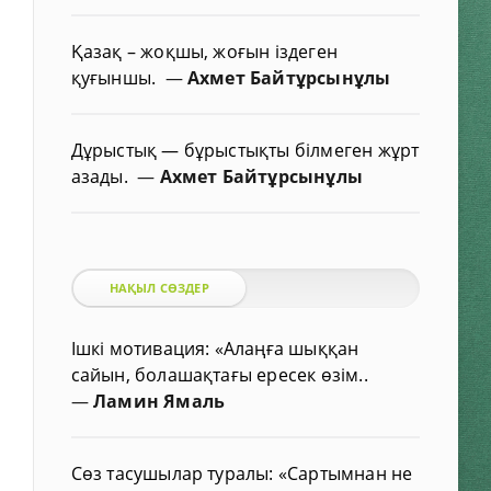
Қазақ – жоқшы, жоғын іздеген
қуғыншы.
—
Ахмет Байтұрсынұлы
Дұрыстық — бұрыстықты білмеген жұрт
азады.
—
Ахмет Байтұрсынұлы
НАҚЫЛ СӨЗДЕР
Ішкі мотивация: «Алаңға шыққан
сайын, болашақтағы ересек өзім..
—
Ламин Ямаль
Сөз тасушылар туралы: «Сартымнан не