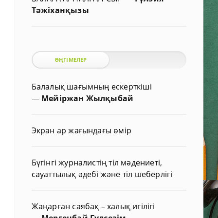
Тәжіханқызы
ӘҢГІМЕЛЕР
Балалық шағымның ескерткіші
—
Мейіржан Жылқыбай
Экран ар жағындағы өмір
Бүгінгі журналистің тіл мәдениеті,
сауаттылық әдебі және тіл шеберлігі
Жаңарған саябақ – халық игілігі
—
Мергенбай Гүлсезім