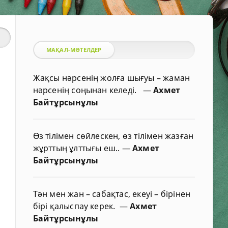
МАҚАЛ-МӘТЕЛДЕР
Жақсы нәрсенің жолға шығуы – жаман
нәрсенің соңынан келеді.
—
Ахмет
Байтұрсынұлы
Өз тілімен сөйлескен, өз тілімен жазған
жұрттың ұлттығы еш..
—
Ахмет
Байтұрсынұлы
Тән мен жан – сабақтас, екеуі – бірінен
бірі қалыспау керек.
—
Ахмет
Байтұрсынұлы