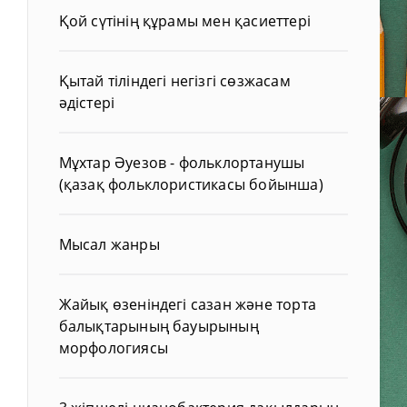
Қой сүтінің құрамы мен қасиеттері
Қытай тіліндегі негізгі сөзжасам
әдістері
Мұхтар Әуезов - фольклортанушы
(қазақ фольклористикасы бойынша)
Мысал жанры
Жайық өзеніндегі сазан және торта
балықтарының бауырының
морфологиясы