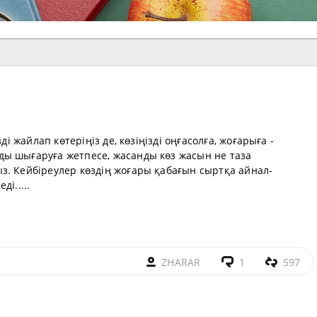
ді жайлап көтеріңіз де, көзіңізді оңға­солға, жоғарыға ­
ы шығаруға жетпесе, жасанды көз жасын не таза
з. Кейбіреулер көздің жоғары қабағын сыртқа айнал­
і.....
ZHARAR
1
597