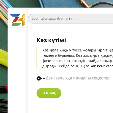
Көз күтімі
Көзіңізге қиқым түссе жоғары кірпігіңіз
төменге бұрыңыз. Көз жасыңыз қиқымд
физиологиялық ертіндіні пайдаланыңы
дырады. Кейде осының өзі­-ақ көмектесед
Денсаулыққа пайдалы кеңестер
ТОЛЫҚ