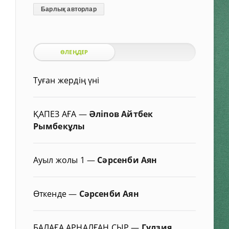
Барлық авторлар
ӨЛЕҢДЕР
Туған жердің үні
ҚАПЕЗ АҒА
—
Әліпов Айтбек
Рымбекұлы
Ауыл жолы 1
—
Сәрсенби Аян
Өткенде
—
Сәрсенби Аян
БАЛАҒА АРНАЛҒАН СЫР
—
Гүлзия