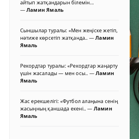
айтып жатқандарын білемін...
—
Ламин Ямаль
Сыншылар туралы: «Мен жеңіске жетіп,
нәтиже көрсетіп жатқанда..
—
Ламин
Ямаль
Рекордтар туралы: «Рекордтар жаңарту
үшін жасалады — мен осы..
—
Ламин
Ямаль
Жас ерекшелігі: «Футбол алаңына сенің
жасыңның қаншада екені..
—
Ламин
Ямаль