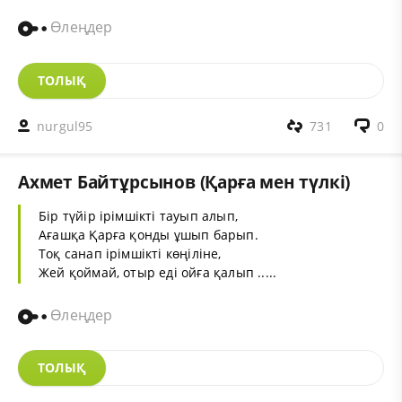
Өлеңдер
ТОЛЫҚ
nurgul95
731
0
Ахмет Байтұрсынов (Қарға мен түлкі)
Бір түйір ірімшікті тауып алып,
Ағашқа Қарға қонды ұшып барып.
Тоқ санап ірімшікті көңіліне,
Жей қоймай, отыр еді ойға қалып .....
Өлеңдер
ТОЛЫҚ