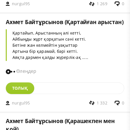
nurgul95
1 269
0
Ахмет Байтұрсынов (Қартайған арыстан)
Қартайып, Арыстанның әлі кетті,
Айбыңды жұрт қорқатын сәні кетті.
Бетіне жан келмейтін уақыттар
Артына бір қарамай, бәрі кетті.
Аяқта дәрмен қалды жүрерлік-ақ .....
Өлеңдер
ТОЛЫҚ
nurgul95
1 332
0
Ахмет Байтұрсынов (Қарашекпен мен
қой)