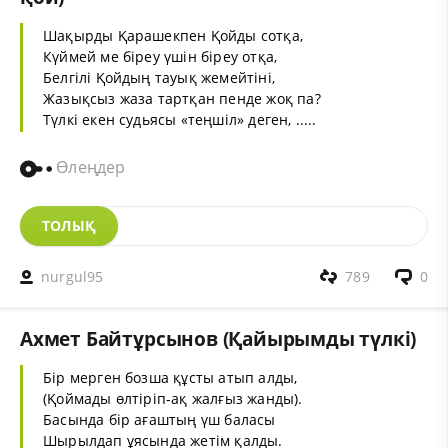
Шақырды Қарашекпен Қойды сотқа,
Күймей ме біреу үшін біреу отқа,
Белгілі Қойдың тауық жемейтіні,
Жазықсыз жаза тартқан пенде жоқ па?
Түлкі екен судьясы «теңшіл» деген, .....
Өлеңдер
ТОЛЫҚ
nurgul95
789
0
Ахмет Байтұрсынов (Қайырымды түлкі)
Бір мерген бозша құсты атып алды,
(Қоймады өлтіріп-ақ жалғыз жанды).
Басында бір ағаштың үш баласы
Шырылдап ұясында жетім қалды.