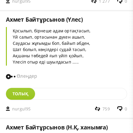
nurgul95
1 277
0
Ахмет Байтұрсынов (Үлес)
Қосылып, бірнеше адам ортақтасып,
Үй салып, ортасынан дүкен ашып,
Саудасы жұғымды боп, байып әбден,
Шат болып, көңілдері судай тасып,
Ақшаны төбедей ғып үйіп қойып,
Үлесіп отыр еді шуылдасып .....
Өлеңдер
ТОЛЫҚ
nurgul95
759
0
Ахмет Байтұрсынов (Н.Қ. ханымға)