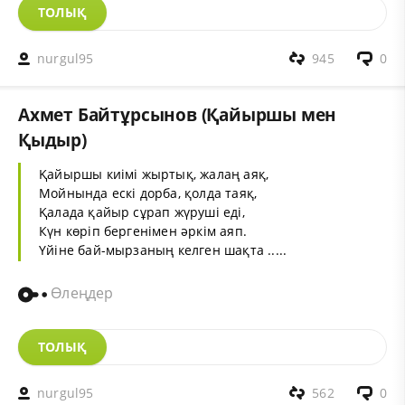
ТОЛЫҚ
nurgul95
945
0
Ахмет Байтұрсынов (Қайыршы мен
Қыдыр)
Қайыршы киімі жыртық, жалаң аяқ,
Мойнында ескі дорба, қолда таяқ,
Қалада қайыр сұрап жүруші еді,
Күн көріп бергенімен әркім аяп.
Үйіне бай-мырзаның келген шақта .....
Өлеңдер
ТОЛЫҚ
nurgul95
562
0