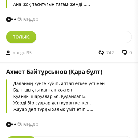
Ана жоқ таситұғын тағам-жемді .....
Өлеңдер
ТОЛЫҚ
nurgul95
742
0
Ахмет Байтұрсынов (Қара бұлт)
Даланың күнге күйіп, аптап өткен үстінен
Бұлт шықты қаптап көктен.
Қуанды шаруалар «я, Құдайлап!»,
Жерді бір суарар деп қурап кеткен.
Жауар деп тұрды халық үміт етіп .....
Өлеңдер