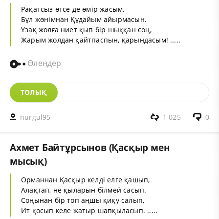
Рақатсыз өтсе де өмір жасым,
Бұл жөнімнан Құдайым айырмасын.
Ұзақ жолға ниет қып бір шыққан соң,
Жарым жолдан қайтпаспын, қарындасым! .....
Өлеңдер
ТОЛЫҚ
nurgul95
1 025
0
Ахмет Байтұрсынов (Қасқыр мен
мысық)
Орманнан Қасқыр келді елге қашып,
Алақтап, не қыларын білмей сасып.
Соңынан бір топ аңшы қиқу салып,
Ит қосып келе жатыр шапқыласып. .....