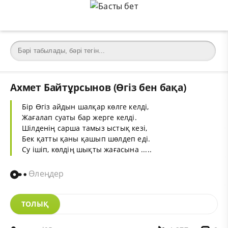
Ахмет Байтұрсынов (Өгіз бен бақа)
Бір Өгіз айдын шалқар көлге келді,
Жағалап суаты бар жерге келді.
Шілденің сарша тамыз ыстық кезі,
Бек қатты қаны қашып шөлдеп еді.
Су ішіп, көлдің шықты жағасына .....
Өлеңдер
ТОЛЫҚ