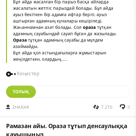
Бұл айда жасалған бір парыз басқа айларда
жасалатын жетпіс парыздай болады. Бұл айда
ауыз бекіткен бір адамға ифтар беріп, ауыз
аштырған адамның күнәлары кешіріледі.
Жаһаннамнан азат болады. Сол
ораза
тұтқан
адамның сауабындай сауап бұған да жазылады.
Ораза
тұтқан адамның сауабы да мүлдем
азаймайды.
Бұл айда қол астындағыларға жұмыстарын
жеңілдеткен, олардың.....
Кеңестер
ТОЛЫҚ
ZHARAR
7 270
0
Рамазан айы. Ораза тұтып денсаулыққа
қауышыңыз