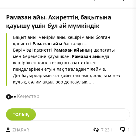
Рамазан айы. Ахиреттің бақытына
қауышу үшін бұл ай мүмкіндік
Бақыт айы, мейірім айы, кешірім айы болған
қасиетті
Рамазан айы
басталды...
Бәрімізді қасиетті
Рамазан айы
ның шапағаты
мен берекесіне қауышқан,
Рамазан айы
нда
кешірілген және тозақтан азат етілген
пенделерінен етуін Хақ та’аладан тілейміз.
Дін бауырларымызға қайырлы өмір, жақсы мінез-
құлық, сәлим ақыл, зор денсаулық.....
Кеңестер
ТОЛЫҚ
ZHARAR
7 231
1