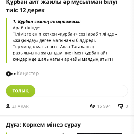
Құрбан айт жайлы әр мұсылман білуі
тиіс 12 дерек
1. Құрбан сөзінің анықтамасы:
Араб тілінде:
Тілімізге еніп кеткен «құрбан» сөзі араб тілінде –
«жақындау» деген мағынаны білдіреді.
Терминдік мағынасы: Алла Тағаланың
разылығына жақындау ниетімен құрбан айт
күндерінде шалынатын арнайы малдың аты
[1]
.
Кеңестер
ТОЛЫҚ
ZHARAR
15 994
0
Дұға: Көркем мінез сұрау