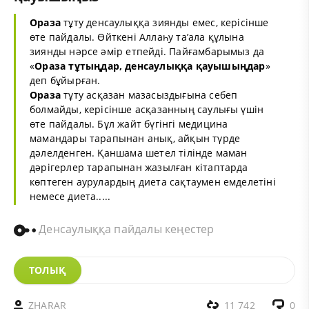
Ораза
тұту денсаулыққа зиянды емес, керісінше
өте пайдалы. Өйткені Аллаһу та’ала құлына
зиянды нәрсе әмір етпейді. Пайғамбарымыз да
«
Ораза
тұтыңдар, денсаулыққа қауышыңдар
»
деп бұйырған.
Ораза
тұту асқазан мазасыздығына себеп
болмайды, керісінше асқазанның саулығы үшін
өте пайдалы. Бұл жайт бүгінгі медицина
мамандары тарапынан анық, айқын түрде
дәлелденген. Қаншама шетел тілінде маман
дәрігерлер тарапынан жазылған кітаптарда
көптеген аурулардың диета сақтаумен емделетіні
немесе диета.....
Денсаулыққа пайдалы кеңестер
ТОЛЫҚ
ZHARAR
11 742
0