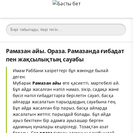
Рамазан айы. Ораза. Рамазанда ғибадат
пен жақсылықтың сауабы
Имам Раббани хазреттері бұл жөнінде былай
деген:
Мүбәрәк
Рамазан айы
өте қасиетті, мәртебелі ай.
Бұл айда жасалған нәпіл намаз, зікір, садақа және
бүкіл нәпіл ғибадаттарға берілетін сауап, басқа
айларда жасалатын парыздардың сауабына тең.
Бұл айда жасалған бір парыз, басқа айларда
жасалатын жетпіс парыздай болады. Бұл айда
ауыз бекіткен бір адамға ауызашар берген
адамның күнәлары кешіріледі. Тозақтан азат
болады. Сол
ораза
тұтқан адамның сауабындай