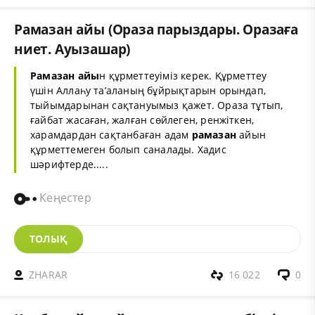
Рамазан айы (Ораза парыздары. Оразаға
ниет. Ауызашар)
Рамазан айы
н құрметтеуіміз керек. Құрметтеу
үшін Аллаһу та’аланың бұйрықтарын орындап,
тыйымдарынан сақтануымыз қажет. Ораза тұтып,
ғайбат жасаған, жалған сөйлеген, ренжіткен,
харамдардан сақтанбаған адам
рамазан
айын
құрметтемеген болып саналады. Хадис
шәрифтерде.....
Кеңестер
ТОЛЫҚ
ZHARAR
16 022
0