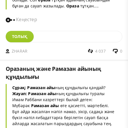
бұған да сауап жазылады.
Ораза
тұтқан....
Кеңестер
ТОЛЫҚ
ZHARAR
4 037
0
Оразаның және Рамазан айының
құндылығы
Сұрақ:
Рамазан айы
ның құндылығы қандай?
Жауап:
Рамазан айы
ның құндылығы туралы
Имам Раббани хазреттері былай деген:
Мүбәрәк
Рамазан айы
өте қасиетті, мәртебелі.
Бұл айда жасалған нәпіл намаз, зікір, садақа және
бүкіл нәпіл ғибадаттарға берілетін сауап басқа
айларда жасалатын парыздардың сауабына тең.