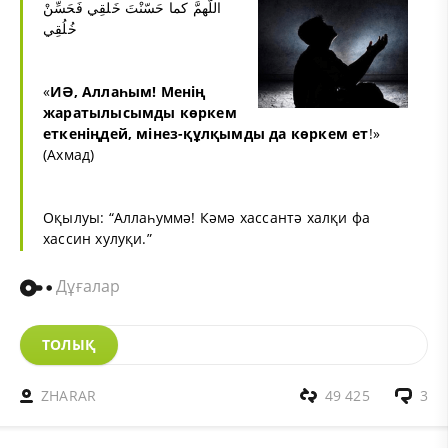
اللّهمَّ كما حَسّنْتَ خَلقِي فَحَسِّنْ
خُلُقِي
«
ИӘ,
Аллаһым
! Менің
жаратылысымды көркем
еткеніңдей, мінез-құлқымды да көркем ет
!»
(Ахмад)
Оқылуы: “Аллаһуммә! Кәмә хассантә халқи фа
хассин хулуқи.”
Дұғалар
ТОЛЫҚ
ZHARAR
49 425
3