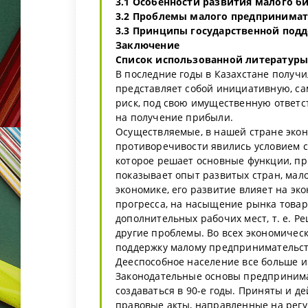
3.1 Особенности развития малого би
3.2 Проблемы малого предпринимат
3.3 Принципы государственной под
Заключение
Список использованной литературы
В последние годы в Казахстане получ
представляет собой инициативную, са
риск, под свою имущественную ответс
на получение прибыли.
Осуществляемые, в нашей стране эко
противоречивости явились условием с
которое решает основные функции, п
показывает опыт развитых стран, мал
экономике, его развитие влияет на эк
прогресса, на насыщение рынка товар
дополнительных рабочих мест, т. е. Р
другие проблемы. Во всех экономичес
поддержку малому предпринимательст
Дееспособное население все больше и
Законодательные основы предпринима
создаваться в 90-е годы. Приняты и д
правовые акты, направленные на регу