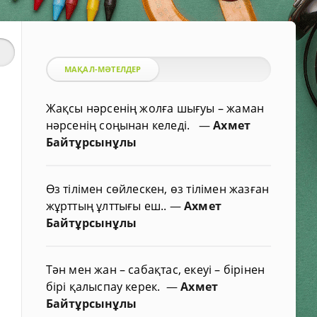
МАҚАЛ-МӘТЕЛДЕР
Жақсы нәрсенің жолға шығуы – жаман
нәрсенің соңынан келеді.
—
Ахмет
Байтұрсынұлы
Өз тілімен сөйлескен, өз тілімен жазған
жұрттың ұлттығы еш..
—
Ахмет
Байтұрсынұлы
Тән мен жан – сабақтас, екеуі – бірінен
бірі қалыспау керек.
—
Ахмет
Байтұрсынұлы