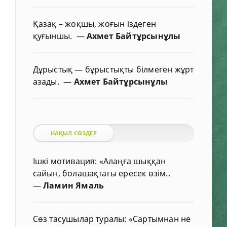
Қазақ – жоқшы, жоғын іздеген
қуғыншы.
—
Ахмет Байтұрсынұлы
Дұрыстық — бұрыстықты білмеген жұрт
азады.
—
Ахмет Байтұрсынұлы
НАҚЫЛ СӨЗДЕР
Ішкі мотивация: «Алаңға шыққан
сайын, болашақтағы ересек өзім..
—
Ламин Ямаль
Сөз тасушылар туралы: «Сартымнан не