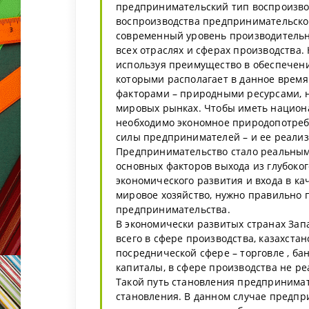
предпринимательский тип воспроизвод
воспроизводства предпринимательског
современный уровень производительны
всех отраслях и сферах производства
используя преимущество в обеспечен
которыми располагает в данное время
факторами – природными ресурсами, н
мировых рынках. Чтобы иметь национ
необходимо экономное природопотреб
силы предпринимателей – и ее реализ
Предпринимательство стало реальным 
основных факторов выхода из глубоког
экономического развития и входа в к
мировое хозяйство, нужно правильно 
предпринимательства.
В экономически развитых странах Зап
всего в сфере производства, казахста
посреднической сфере – торговле , бан
капиталы, в сфере производства не ре
Такой путь становления предпринимат
становления. В данном случае предпр