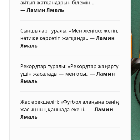
айтып жатқандарын білемін...
—
Ламин Ямаль
Сыншылар туралы: «Мен жеңіске жетіп,
нәтиже көрсетіп жатқанда..
—
Ламин
Ямаль
Рекордтар туралы: «Рекордтар жаңарту
үшін жасалады — мен осы..
—
Ламин
Ямаль
Жас ерекшелігі: «Футбол алаңына сенің
жасыңның қаншада екені..
—
Ламин
Ямаль