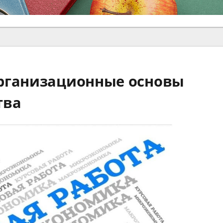
рганизационные основы
тва