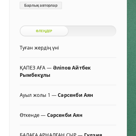
Барлық авторлар
ӨЛЕҢДЕР
Туған жердің үні
ҚАПЕЗ АҒА
—
Әліпов Айтбек
Рымбекұлы
Ауыл жолы 1
—
Сәрсенби Аян
Өткенде
—
Сәрсенби Аян
БАЛАҒА АРНАЛҒАН СЫР
—
Гүлзия