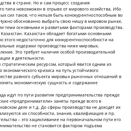
ства в стране. Но и сам процесс создания
о типа невозможен в отрыве от мирового хозяйства. Ибо
х сил таков, что нельзя быть конокурентноспособным во
. Нужно обоснованно выбрать свою нишу в мировом рынке,
ии теми основными и развитыми факторами производства,
 Казахстан. Казахстан обладает богатыми основными
о этого недостаточно для конкурентноспособности на
альные издержки производства ниже мировых,
ление. Это требует наличия особой производительной
ации в деятельности.
стратегическим ресурсом, который явится одним из
о экономического кризиса на путь устойчивого
ачестве равного субъекта мировых рыночных отношений в
понять экономическую сущность и содержание
ада идут по пути развития предпринимательства прежде
нские «предприниматели» заняты прежде всего в
ковском деле и т.д. До сферы производства не доходят их
ализуются их способности, знания, квалификация и пр.
ельства – это зацикливание на первоначальном пути его
инимательство не становится фактором подъема