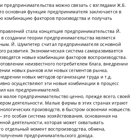
и предпринимательства можно связать с взглядами Ж.Б.
что основная функция предпринимателя заключается в
ую комбинацию факторов производства и получать
аправлений стала концепция предпринимательства Й.
 в создании теории предпринимательства является
ным. Й. Шумпетер считал предпринимателя основной
го развития. Экономическая система саморазвивается
оизводятся новые комбинации факторов воспроизводства.
отовлении неизвестного потребителем блага, внедрении
оении новых рынков или новых сегментов рынка,
недрении новых методов организации труда и т.д.
тивно осуществляют эти новые комбинации в процесс
лил как предпринимателей.
х малое предпринимательство ценно, прежде всего, своей
ером деятельности. Малые фирмы в этих странах играют
хнологических производств, в быстром освоении новшеств.
 это особая система хозяйствования, основанная на
ной деятельности, которая может охватывать
 то отдельный момент воспроизводства, обмена,
получения предпринимательского дохода.