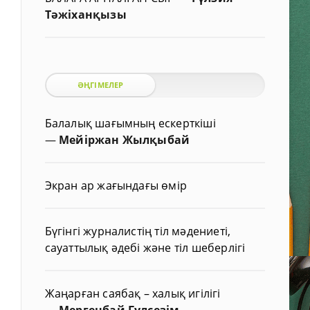
Тәжіханқызы
ӘҢГІМЕЛЕР
Балалық шағымның ескерткіші
—
Мейіржан Жылқыбай
Экран ар жағындағы өмір
Бүгінгі журналистің тіл мәдениеті,
сауаттылық әдебі және тіл шеберлігі
Жаңарған саябақ – халық игілігі
—
Мергенбай Гүлсезім