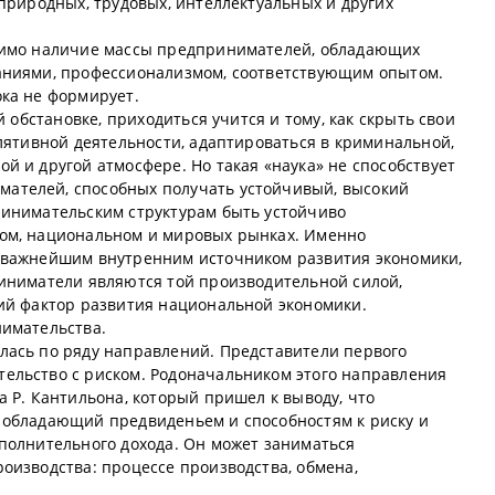
природных, трудовых, интеллектуальных и других
димо наличие массы предпринимателей, обладающих
аниями, профессионализмом, соответствующим опытом.
ка не формирует.
й обстановке, приходиться учится и тому, как скрыть свои
лятивной деятельности, адаптироваться в криминальной,
 и другой атмосфере. Но такая «наука» не способствует
телей, способных получать устойчивый, высокий
ринимательским структурам быть устойчиво
ом, национальном и мировых рынках. Именно
 важнейшим внутренним источником развития экономики,
иниматели являются той производительной силой,
ий фактор развития национальной экономики.
нимательства.
лась по ряду направлений. Представители первого
ельство с риском. Родоначальником этого направления
 Р. Кантильона, который пришел к выводу, что
 обладающий предвиденьем и способностям к риску и
полнительного дохода. Он может заниматься
оизводства: процессе производства, обмена,