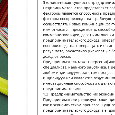
Экономическая сущность предпринимат
Педпринимательство представляет соб
фактором является способность предп
факторы воспроизводства – рабочую си
осуществлять новые комбинации фактор
ним относятся, прежде всего, способ
коммерческие идеи, давать им оценки
предпринимательского дохода; операт
воспроизводства, превращать их в ин
результата; расчетливо рисковать, с
доход от риска.
Предприниматель может персонифициро
специалиста, наемного работника. Пр
любом индивидууме, занятом процессо
индивидуум или коллектив ведут инно
инновационные способности с целью 
предпринимателями.
1.3 Предпринимательство как экономи
Предприниматели реализуют свои пре
как в экономическом процессе. Сущнос
предпринимательского дохода, т.е. д