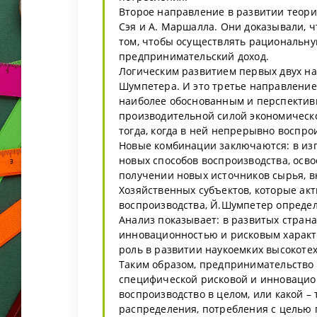
Второе направление в развитии теори
Сэя и А. Маршалла. Они доказывали, 
том, чтобы осуществлять рациональн
предпринимательский доход.
Логическим развитием первых двух н
Шумпетера. И это третье направление
наиболее обоснованным и перспектив
производительной силой экономическо
тогда, когда в ней непрерывно воспр
Новые комбинации заключаются: в изг
новых способов воспроизводства, осв
получении новых источников сырья, в
Хозяйственных субъектов, которые ак
воспроизводства, Й.Шумпетер опреде
Анализ показывает: в развитых страна
инновационностью и рисковым характ
роль в развитии наукоемких высокоте
Таким образом, предпринимательство –
специфической рисковой и инновацион
воспроизводство в целом, или какой –
распределения, потребления с целью 