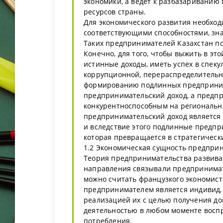
экономики, а ведет к разбазариванию 
ресурсов страны.
Для экономического развития необхо
соответствующими способностями, зн
Таких предпринимателей Казахстан по
Конечно, для того, чтобы выжить в это
истинные доходы, иметь успех в спеку
коррупционной, перераспределительной
формированию подлинных предпринима
предпринимательский доход, а предп
конкурентноспособным на региональн
предпринимательский доход является
и вследствие этого подлинные предпр
которая превращается в стратегическ
1.2 Экономическая сущность предпри
Теория предпринимательства развива
направления связывали предпринимат
можно считать французкого экономиста
предпринимателем является индивид,
реализацией их с целью получения до
деятельностью в любом моменте воспр
потребления.