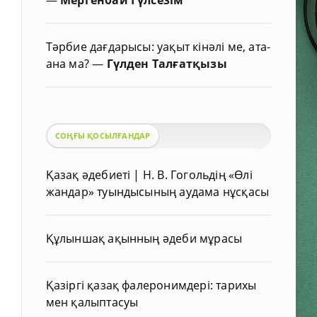
Тәрбие дағдарысы: уақыт кінәлі ме, ата-
ана ма?
—
Гүлден Талғатқызы
СОҢҒЫ ҚОСЫЛҒАНДАР
Қазақ әдебиеті | Н. В. Гогольдің «Өлі
жандар» туындысының аудама нұсқасы
Құлыншақ ақынның әдеби мұрасы
Қазіргі қазақ фалеронимдері: тарихы
мен қалыптасуы