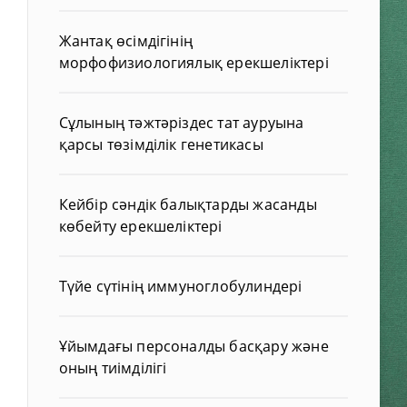
Жантақ өсімдігінің
морфофизиологиялық ерекшеліктері
Сұлының тәжтәріздес тат ауруына
қарсы төзімділік генетикасы
Кейбір сәндік балықтарды жасанды
көбейту ерекшеліктері
Түйе сүтінің иммуноглобулиндері
Ұйымдағы персоналды басқару және
оның тиімділігі