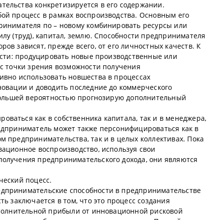
ельства конкретизируется в его содержании.
ой процесс в рамках воспроизводства. Основным его
ринимателя по – новому комбинировать ресурсы или
лу (труд), капитал, землю. Способности предпринимателя
ов зависят, прежде всего, от его личностных качеств. К
ности: продуцировать новые производственные или
 с точки зрения возможности получения
ивно использовать новшества в процессах
новации и доводить последние до коммерческого
 большей вероятностью прогнозирую дополнительный
ваться как в собственника капитала, так и в менеджера,
едприниматель может также персонифицироваться как в
м предпринимательства, так и в целых коллективах. Пока
вационное воспроизводство, используя свои
получения предпринимательского дохода, они являются
ческий поцесс.
дпринимательские способности в предпринимательстве
ть заключается в том, что это процесс создания
ополнительной прибыли от инновационной рисковой