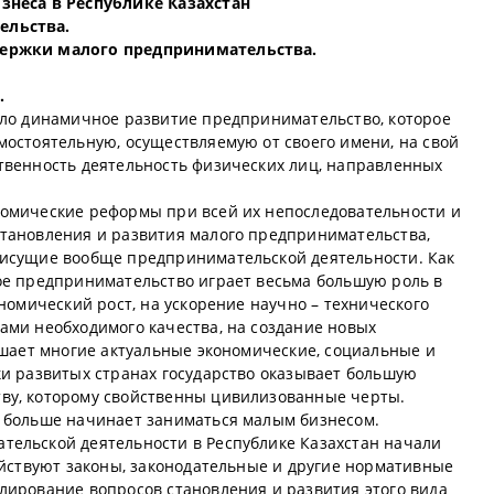
знеса в Республике Казахстан
ельства.
держки малого предпринимательства.
.
ило динамичное развитие предпринимательство, которое
мостоятельную, осуществляемую от своего имени, на свой
твенность деятельность физических лиц, направленных
номические реформы при всей их непоследовательности и
тановления и развития малого предпринимательства,
рисущие вообще предпринимательской деятельности. Как
ое предпринимательство играет весьма большую роль в
ономический рост, на ускорение научно – технического
ами необходимого качества, на создание новых
ешает многие актуальные экономические, социальные и
ки развитых странах государство оказывает большую
ву, которому свойственны цивилизованные черты.
 больше начинает заниматься малым бизнесом.
тельской деятельности в Республике Казахстан начали
ействуют законы, законодательные и другие нормативные
лирование вопросов становления и развития этого вида