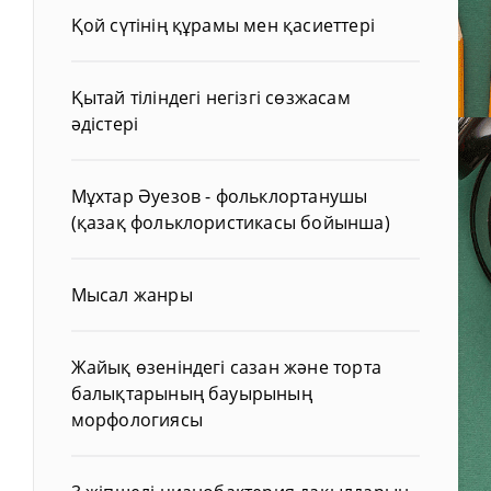
Қой сүтінің құрамы мен қасиеттері
Қытай тіліндегі негізгі сөзжасам
әдістері
Мұхтар Әуезов - фольклортанушы
(қазақ фольклористикасы бойынша)
Мысал жанры
Жайық өзеніндегі сазан және торта
балықтарының бауырының
морфологиясы