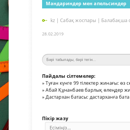
Мандариндер мен апельсиндер
kz
|
Сабақ жоспары
|
Балабақша 
28.02.2019
Пайдалы сілтемелер:
»
Туған күнге 99 тілектер жинағы: өз 
»
Абай Құнанбаев барлық өлеңдер жи
»
Дастархан батасы: дастарханға бата
Пікір жазу