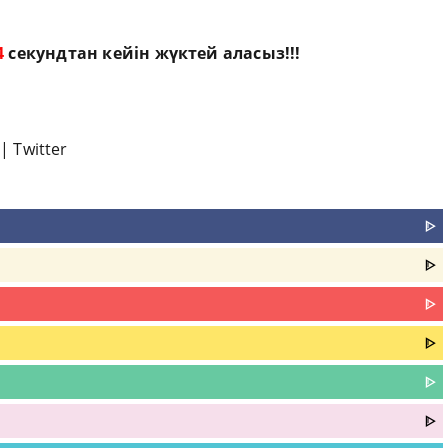
3
секундтан кейін жүктей аласыз!!!
|
Twitter
ᐈ
ᐈ
ᐈ
ᐈ
ᐈ
ᐈ