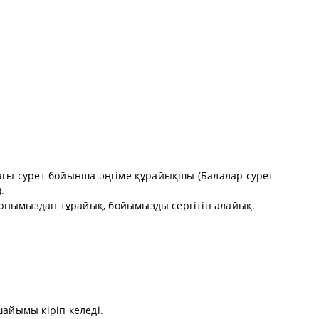
дағы сурет бойынша әңгіме құрайықшы (Балалар сурет
.
рнымыздан тұрайық, бойымызды сергітіп алайық.
шайымы кіріп келеді.