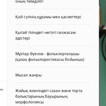
оның тиімділігі
Қой сүтінің құрамы мен қасиеттері
Қытай тіліндегі негізгі сөзжасам
әдістері
Мұхтар Әуезов - фольклортанушы
(қазақ фольклористикасы бойынша)
Мысал жанры
ры
Жайық өзеніндегі сазан және торта
балықтарының бауырының
морфологиясы