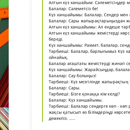
Алтын күз ханшайым: Сәлеметсіңдер ме
Балалар: Сәлеметсіз бе!
Күз ханшайымы: Балалар, Сендер мен к
Балалар: Сары жапырақтарыңыздан жә
Алтын күз ханшайымы: Ал ендеше тәрб
Алтын күз ханшайымы жемістерді көрс
береді.
Күз ханшайымы: Рахмет, балалар, сенде
Тәрбиеші: Балалар, барлығымыз Күз
ойнайық.
Балалар ағаштағы жемістерді жинап 
Күз ханшайымы: Жарайсыңдар, балалар,
Балалар: Сау болыңыз!
Тәрбиеші: Күз мезгілінде жапырақтың 
Балалар: Сары.
Тәрбиеші: Бізге қонаққа кім келді?
Балалар: Күз ханшайымы.
Тәрбиеші: Балалар сендерге көп - көп р
жақсы қатысып өз білімдеріңді көрсет
демекпіз. .....