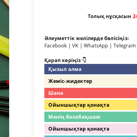
Толық нұсқасын
2
Әлеуметтік желілерде бөлісіңіз:
Facebook
|
VK
|
WhatsApp
|
Telegram
Қарап көріңіз 👇
Қызыл алма
Жеміс-жидектер
Шана
Ойыншықтар қонақта
Менің балабақшам
Ойыншықтар қонақта