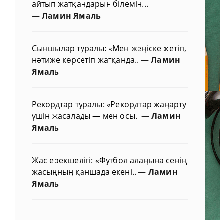
айтып жатқандарын білемін...
—
Ламин Ямаль
Сыншылар туралы: «Мен жеңіске жетіп,
нәтиже көрсетіп жатқанда..
—
Ламин
Ямаль
Рекордтар туралы: «Рекордтар жаңарту
үшін жасалады — мен осы..
—
Ламин
Ямаль
Жас ерекшелігі: «Футбол алаңына сенің
жасыңның қаншада екені..
—
Ламин
Ямаль