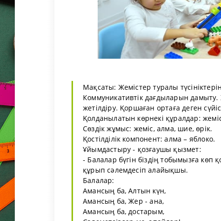
Мақсаты: Жемістер туралы түсініктері
Коммуникативтік дағдыларын дамыту. 
жетілдіру. Қоршаған ортаға деген сүйі
Қолданылатын көрнекі құралдар: жеміс
Сөздік жұмыс: жеміс, алма, шие, өрік.
Қостілділік компонент: алма – яблоко.
Ұйымдастыру - қозғаушы қызмет:
- Балалар бүгін біздің тобымызға көп
құрып сәлемдесіп алайықшы.
Балалар:
Амансың ба, Алтын күн,
Амансың ба, Жер - ана,
Амансың ба, достарым,