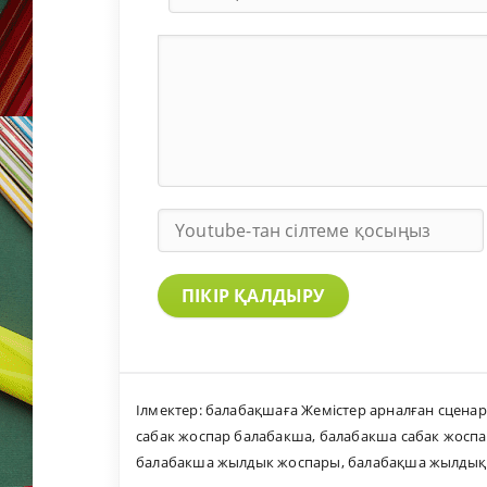
ПІКІР ҚАЛДЫРУ
Ілмектер:
балабақшаға Жемістер арналған сцена
сабак жоспар балабакша
,
балабакша сабак жосп
балабакша жылдык жоспары
,
балабақша жылдық