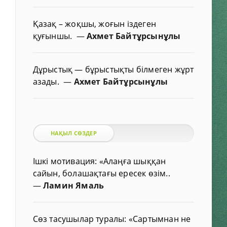
Қазақ – жоқшы, жоғын іздеген
қуғыншы.
—
Ахмет Байтұрсынұлы
Дұрыстық — бұрыстықты білмеген жұрт
азады.
—
Ахмет Байтұрсынұлы
НАҚЫЛ СӨЗДЕР
Ішкі мотивация: «Алаңға шыққан
сайын, болашақтағы ересек өзім..
—
Ламин Ямаль
Сөз тасушылар туралы: «Сартымнан не