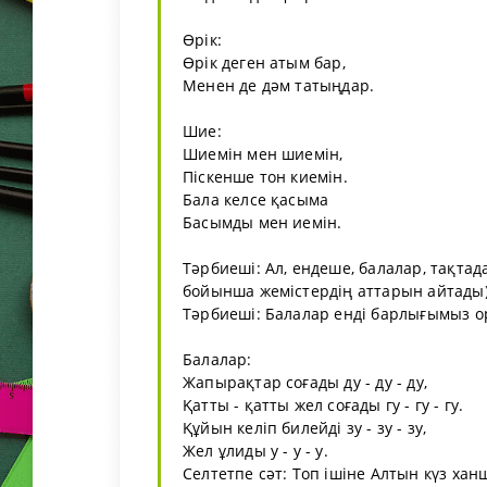
Өрік:
Өрік деген атым бар,
Менен де дәм татыңдар.
Шие:
Шиемін мен шиемін,
Піскенше тон киемін.
Бала келсе қасыма
Басымды мен иемін.
Тәрбиеші: Ал, ендеше, балалар, тақта
бойынша жемістердің аттарын айтады)
Тәрбиеші: Балалар енді барлығымыз о
Балалар:
Жапырақтар соғады ду - ду - ду,
Қатты - қатты жел соғады гу - гу - гу.
Құйын келіп билейді зу - зу - зу,
Жел ұлиды у - у - у.
Селтетпе сәт: Топ ішіне Алтын күз хан