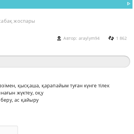
ᐈ
сабақ жоспары
Автор:
araylym94
1 862
сөзімен, қысқаша, қарапайым туған күнге тілек
нағын жүктеу, оқу
 беру, ас қайыру