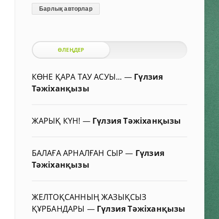
Барлық авторлар
ӨЛЕҢДЕР
КӨНЕ ҚАРА ТАУ АСУЫ...
—
Гүлзия
Тәжіханқызы
ЖАРЫҚ КҮН!
—
Гүлзия Тәжіханқызы
БАЛАҒА АРНАЛҒАН СЫР
—
Гүлзия
Тәжіханқызы
ЖЕЛТОҚСАННЫҢ ЖАЗЫҚСЫЗ
ҚҰРБАНДАРЫ
—
Гүлзия Тәжіханқызы