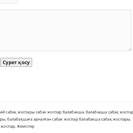
Сурет қосу
рий сабақ жоспары сабак жоспар балабакша
,
балабақша сабақ жоспа
ары
,
балабақшаға арналған сабак жоспар балабакша сабақ жоспары
,
 жоспар
,
Жемістер