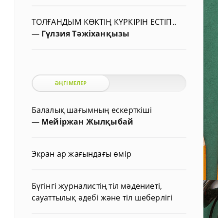
ТОЛҒАНДЫМ КӨКТІҢ КҮРКІРІН ЕСТІП..
—
Гүлзия Тәжіханқызы
ӘҢГІМЕЛЕР
Балалық шағымның ескерткіші
—
Мейіржан Жылқыбай
Экран ар жағындағы өмір
Бүгінгі журналистің тіл мәдениеті,
сауаттылық әдебі және тіл шеберлігі