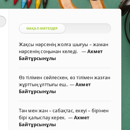
МАҚАЛ-МӘТЕЛДЕР
Жақсы нәрсенің жолға шығуы – жаман
нәрсенің соңынан келеді.
—
Ахмет
Байтұрсынұлы
Өз тілімен сөйлескен, өз тілімен жазған
жұрттың ұлттығы еш..
—
Ахмет
Байтұрсынұлы
Тән мен жан – сабақтас, екеуі – бірінен
бірі қалыспау керек.
—
Ахмет
Байтұрсынұлы