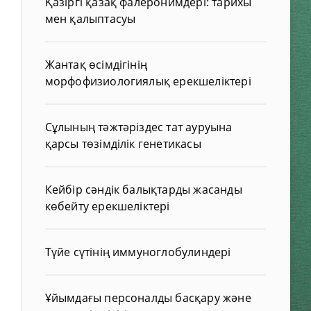
Қазіргі қазақ фалеронимдері: тарихы
мен қалыптасуы
Жантақ өсімдігінің
морфофизиологиялық ерекшеліктері
Сұлының тәжтәріздес тат ауруына
қарсы төзімділік генетикасы
Кейбір сәндік балықтарды жасанды
көбейту ерекшеліктері
Түйе сүтінің иммуноглобулиндері
Ұйымдағы персоналды басқару және