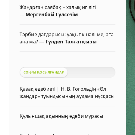
Жаңарған саябақ – халық игілігі
—
Мергенбай Гүлсезім
Тәрбие дағдарысы: уақыт кінәлі ме, ата-
ана ма?
—
Гүлден Талғатқызы
СОҢҒЫ ҚОСЫЛҒАНДАР
Қазақ әдебиеті | Н. В. Гогольдің «Өлі
жандар» туындысының аудама нұсқасы
Құлыншақ ақынның әдеби мұрасы