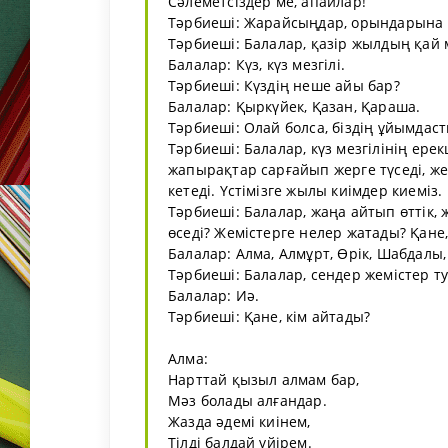
Сәлеметсіздер ме, апайлар!
Тәрбиеші: Жарайсыңдар, орындарына 
Тәрбиеші: Балалар, қазір жылдың қай м
Балалар: Күз, күз мезгілі.
Тәрбиеші: Күздің неше айы бар?
Балалар: Қыркүйек, Қазан, Қараша.
Тәрбиеші: Олай болса, біздің ұйымдаст
Тәрбиеші: Балалар, күз мезгілінің ер
жапырақтар сарғайып жерге түседі, же
кетеді. Үстімізге жылы киімдер киеміз.
Тәрбиеші: Балалар, жаңа айтып өттік, 
өседі? Жемістерге нелер жатады? Қане
Балалар: Алма, Алмұрт, Өрік, Шабдалы,
Тәрбиеші: Балалар, сендер жемістер т
Балалар: Иә.
Тәрбиеші: Қане, кім айтады?
Алма:
Нарттай қызыл алмам бар,
Мәз болады алғандар.
Жазда әдемі киінем,
Тілді балдай үйірем.