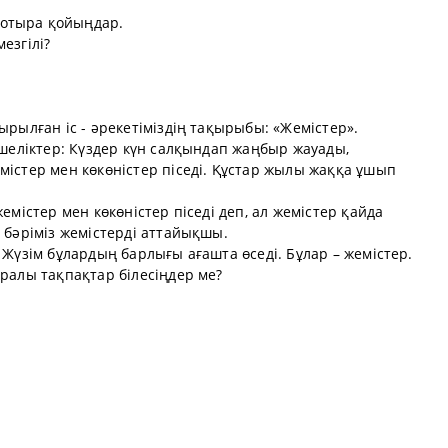
отыра қойыңдар.
езгілі?
ырылған іс - әрекетіміздің тақырыбы: «Жемістер».
екшеліктер: Күздер күн салқындап жаңбыр жауады,
містер мен көкөністер піседі. Құстар жылы жаққа ұшып
жемістер мен көкөністер піседі деп, ал жемістер қайда
, бәріміз жемістерді аттайықшы.
 Жүзім бұлардың барлығы ағашта өседі. Бұлар – жемістер.
уралы тақпақтар білесіңдер ме?