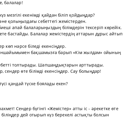
, балалар!
үз мезгілі екенімді қайдан біліп қойдыңдар?
не қолыңыздағы себеттегі жемістерден.
иеші апай балаларыңыздың білімдерін тексеріп көрейік.
ете бастайды. Балалар жемістердің аттарын дұрыс айтып
р көп нәрсе біледі екенсіңдер.
 ханшайымымен бақшамызға барып «Кім жылдам» ойының
себетті толтырады. Шапшаңдықтарын арттырады.
 сендер өте білімді екенсіңдер. Сау болыңдар!
түсі қандай түске боялады екен?
ахмет! Сендер бүгінгі «Жемістер» атты іс - әрекетке өте
е біліңдер дей отырып күз берекелі астықты болсын