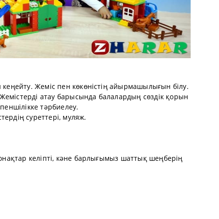
н кеңейту. Жеміс пен көкөністің айырмашылығын білу.
Жемістерді атау барысында балалардың сөздік қорын
спеншілікке тәрбиелеу.
тердің суреттері, муляж.
 қонақтар келіпті, кәне барлығымыз шаттық шеңберің