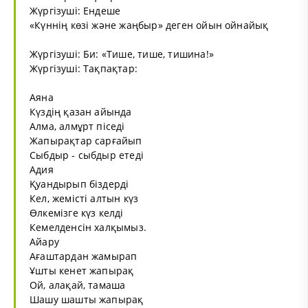
Жүргізуші: Ендеше
«Күннің көзі және жаңбыр» деген ойын ойнайық
Жүргізуші: Би: «Тише, тише, тишина!»
Жүргізуші: Тақпақтар:
Аяна
Күздің қазан айында
Алма, алмұрт піседі
Жапырақтар сарғайып
Сыбдыр - сыбдыр етеді
Адия
Қуандырып біздерді
Кел, жемісті алтын күз
Өлкемізге күз келді
Кемелденсін халқымыз.
Айару
Ағаштардан жамырап
Ұшты кенет жапырақ
Ой, алақай, тамаша
Шашу шашты жапырақ