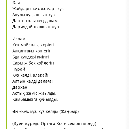
Әли
Жайдары күз, жомарт күз
Аяулы күз, алтын күз
Дәнге толы кең далам
Дариядай шалқып жүр.
Ислам
Көк майсалы, көрікті
Алқаптағы көп егін
Бұл күндері киіпті
Сары жібек көйлегін
Нұрай
Күз келді, алақай!
Алтын келді далаға!
Дархан
Астық жеміс жиылды,
Қамбамызға құйылды.
Ән «Күз, күз, күз келді» (Жаңбыр)
(Әуен жүреді. Ортаға Қоян секіріп кіреді)