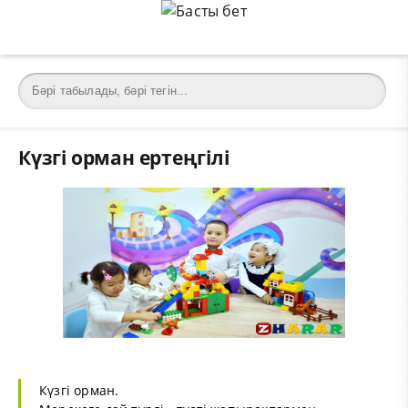
Күзгі орман ертеңгілі
Күзгі орман.