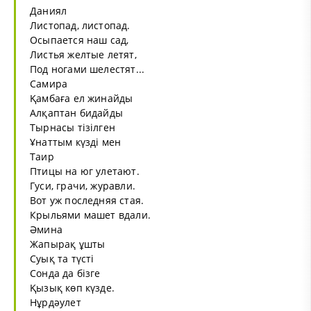
Даниял
Листопад, листопад.
Осыпается наш сад,
Листья желтые летят,
Под ногами шелестят...
Самира
Қамбаға ел жинайды
Алқаптан бидайды
Тырнасы тізілген
Ұнаттым күзді мен
Таир
Птицы на юг улетают.
Гуси, грачи, журавли.
Вот уж последняя стая.
Крыльями машет вдали.
Әмина
Жапырақ ұшты
Суық та түсті
Сонда да бізге
Қызық көп күзде.
Нұрдәулет