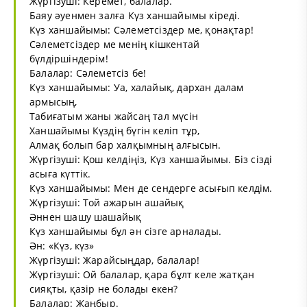
Жүргізуші: Керемет, балалар.
Баяу әуенмен залға Күз ханшайымы кіреді.
Күз ханшайымы: Сәлеметсіздер ме, қонақтар!
Сәлеметсіздер ме менің кішкентай
бүлдіршіндерім!
Балалар: Сәлеметсіз бе!
Күз ханшайымы: Уа, халайық, дархан далам
армысың,
Табиғатым жаны жайсаң тал мүсін
Ханшайымы Күздің бүгін келіп тұр,
Алмақ болып бар халқымның алғысын.
Жүргізуші: Қош келдіңіз, Күз ханшайымы. Біз сізді
асыға күттік.
Күз ханшайымы: Мен де сендерге асығып келдім.
Жүргізуші: Той ажарын ашайық
Әннен шашу шашайық
Күз ханшайымы бұл ән сізге арналады.
Ән: «Күз, күз»
Жүргізуші: Жарайсыңдар, балалар!
Жүргізуші: Ой балалар, қара бұлт келе жатқан
сияқты, қазір не болады екен?
Балалар: Жаңбыр.