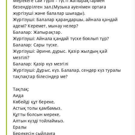
Мерекеге сай түрлі - түсті жапырақтармен
безендірілген зал.(Музыка әуенімен ортаға
жүргізуші және балалар шығады).
Жүргізуші: Балалар қараңдаршы, айнала қандай
әдемі? Керемет, мынау нелер?
Балалар: Жапырақтар.
Жүргізуші: Айнала қандай түске боялып тұр?
Балалар: Сары түске.
Жүргізуші: Әрине, дұрыс. Қазір жылдың қай
мезгілі?
Балалар: Қазір күз мезгілі
Жүргізуші: Дұрыс, күз. Балалар, сендер күз туралы
тақпақтар білесіндер ме?
Тақпақ:
Аида
Көбейді құт береке,
Астық толы қамбамыз.
Құтты болсын мереке,
Алтын күзді тойлаймыз.
Ералы
Берекесін сыйлауға