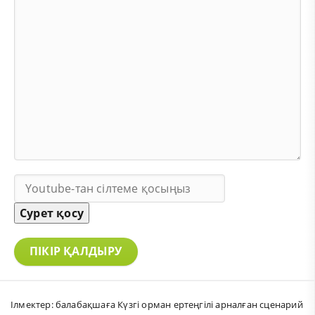
Сурет қосу
ПІКІР ҚАЛДЫРУ
Ілмектер:
балабақшаға Күзгі орман ертеңгілі арналған сценарий