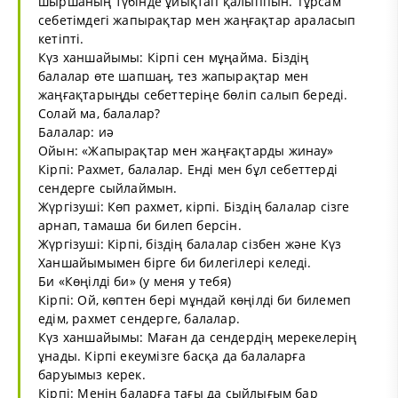
шыршаның түбінде ұйықтап қалыппын. Тұрсам
себетімдегі жапырақтар мен жаңғақтар араласып
кетіпті.
Күз ханшайымы: Кірпі сен мұңайма. Біздің
балалар өте шапшаң, тез жапырақтар мен
жаңғақтарыңды себеттеріңе бөліп салып береді.
Солай ма, балалар?
Балалар: иә
Ойын: «Жапырақтар мен жаңғақтарды жинау»
Кірпі: Рахмет, балалар. Енді мен бұл себеттерді
сендерге сыйлаймын.
Жүргізуші: Көп рахмет, кірпі. Біздің балалар сізге
арнап, тамаша би билеп берсін.
Жүргізуші: Кірпі, біздің балалар сізбен және Күз
Ханшайымымен бірге би билегілері келеді.
Би «Көңілді би» (у меня у тебя)
Кірпі: Ой, көптен бері мұндай көңілді би билемеп
едім, рахмет сендерге, балалар.
Күз ханшайымы: Маған да сендердің мерекелерің
ұнады. Кірпі екеумізге басқа да балаларға
баруымыз керек.
Кірпі: Менің баларға тағы да сыйлығым бар