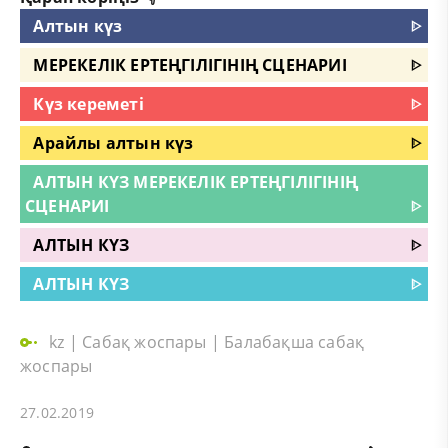
Алтын күз
ᐈ
МЕРЕКЕЛІК ЕРТЕҢГІЛІГІНІҢ СЦЕНАРИІ
ᐈ
Күз кереметі
ᐈ
Арайлы алтын күз
ᐈ
АЛТЫН КҮЗ МЕРЕКЕЛІК ЕРТЕҢГІЛІГІНІҢ
СЦЕНАРИІ
ᐈ
АЛТЫН КҮЗ
ᐈ
АЛТЫН КҮЗ
ᐈ
kz
|
Сабақ жоспары
|
Балабақша сабақ
жоспары
27.02.2019