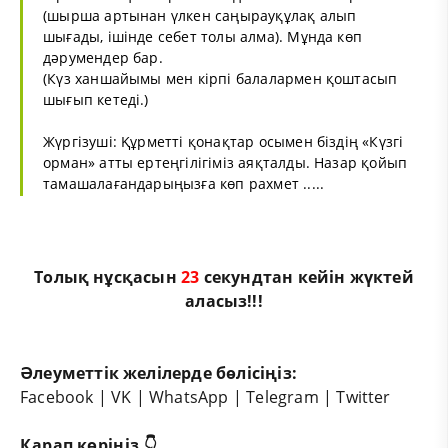
(шырша артынан үлкен саңырауқұлақ алып
шығады, ішінде себет толы алма). Мұнда көп
дәрумендер бар.
(Күз ханшайымы мен кірпі балалармен қоштасып
шығып кетеді.)
Жүргізуші: Құрметті қонақтар осымен біздің «Күзгі
орман» атты ертеңгілігіміз аяқталды. Назар қойып
тамашалағандарыңызға көп рахмет .....
Толық нұсқасын
23
секундтан кейін жүктей
аласыз!!!
Әлеуметтік желілерде бөлісіңіз:
Facebook
|
VK
|
WhatsApp
|
Telegram
|
Twitter
Қарап көріңіз 👇