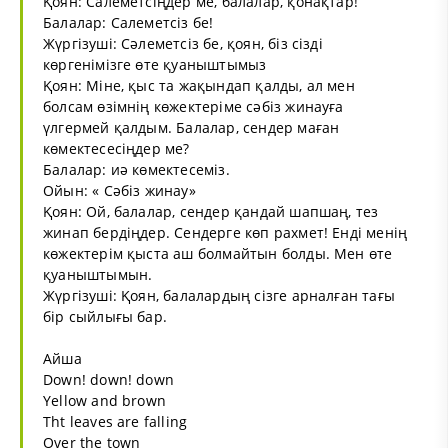
Қоян: Салеметсіңдер ме, балалар, қонақтар!
Балалар: Салеметсіз бе!
Жүргізуші: Сәлеметсіз бе, қоян, біз сізді
көргенімізге өте қуаныштымыз
Қоян: Міне, қыс та жақындап қалды, ал мен
болсам өзімнің көжектеріме сәбіз жинауға
үлгермей қалдым. Балалар, сендер маған
көмектесесіңдер ме?
Балалар: иә көмектесеміз.
Ойын: « Сәбіз жинау»
Қоян: Ой, балалар, сендер қандай шапшаң, тез
жинап бердіңдер. Сендерге көп рахмет! Енді менің
көжектерім қыста аш болмайтын болды. Мен өте
қуаныштымын.
Жүргізуші: Қоян, балалардың сізге арналған тағы
бір сыйлығы бар.
Айша
Down! down! down
Yellow and brown
Tht leaves are falling
Over the town