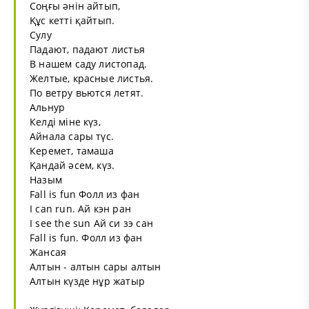
Соңғы әнін айтып,
Құс кетті қайтып.
Сулу
Падают, падают листья
В нашем саду листопад.
Желтые, красные листья.
По ветру вьются летят.
Альнур
Келді міне күз,
Айнала сары түс.
Керемет, тамаша
Қандай әсем, күз.
Назым
Fall is fun Фолл из фан
I can run. Ай кэн ран
I see the sun Ай си зэ сан
Fall is fun. Фолл из фан
Жансая
Алтын - алтын сары алтын
Алтын күзде нұр жатыр