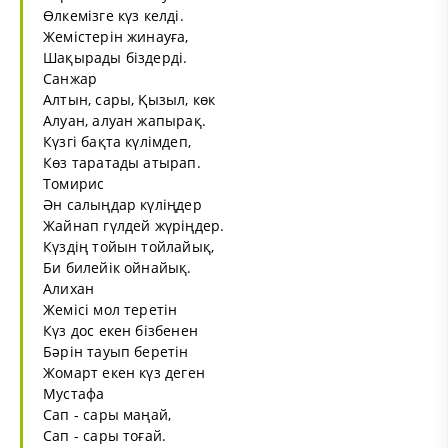
Өлкемізге күз келді.
Жемістерін жинауға,
Шақырады біздерді.
Санжар
Алтын, сары, Қызыл, көк
Алуан, алуан жапырақ.
Күзгі бақта күлімдеп,
Көз таратады атырап.
Томирис
Ән салыңдар күліңдер
Жайнап гүлдей жүріңдер.
Күздің тойын тойлайық,
Би билейік ойнайық.
Алихан
Жемісі мол теретін
Күз дос екен бізбенен
Бәрін тауып беретін
Жомарт екен күз деген
Мустафа
Сап - сары маңай,
Сап - сары тоғай.