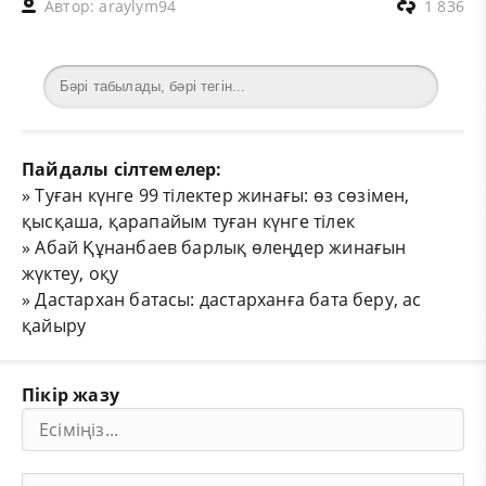
Автор:
araylym94
1 836
Пайдалы сілтемелер:
»
Туған күнге 99 тілектер жинағы: өз сөзімен,
қысқаша, қарапайым туған күнге тілек
»
Абай Құнанбаев барлық өлеңдер жинағын
жүктеу, оқу
»
Дастархан батасы: дастарханға бата беру, ас
қайыру
Пікір жазу