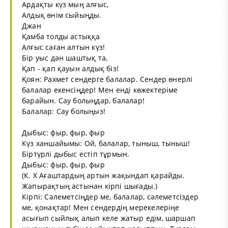
Ардақты күз мың алғыс,
Алдық өнім сыйыңды.
Джан
Қамба толды астыққа
Алғыс саған алтын күз!
Бір уыс дән шаштық та,
Қап - қап қауын алдық біз!
Қоян: Рахмет сендерге балалар. Сендер өнерлі
балалар екенсіңдер! Мен енді көжектеріме
барайын. Сау болыңдар, балалар!
Балалар: Сау болыңыз!
Дыбыс: фыр, фыр, фыр
Күз ханшайымы: Ой, балалар, тыныш, тыныш!
Біртүрлі дыбыс естіп тұрмын.
Дыбыс: фыр, фыр, фыр
(К. Х Ағаштардың артын жақындап қарайды.
Жапырақтың астынан кірпі шығады.)
Кірпі: Сәлеметсіңдер ме, балалар, сәлеметсіздер
ме, қонақтар! Мен сендердің мерекелеріңе
асығып сыйлық алып келе жатыр едім, шаршап