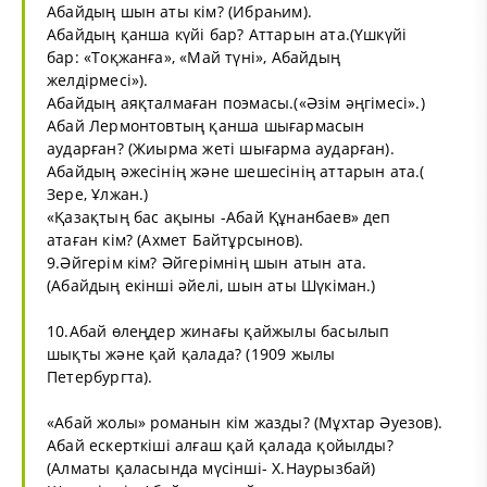
Абайдың шын аты кім? (Ибраһим).
Абайдың қанша күйі бар? Аттарын ата.(Үшкүйі
бар: «Тоқжанға», «Май түні», Абайдың
желдірмесі»).
Абайдың аяқталмаған поэмасы.(«Әзім әңгімесі».)
Абай Лермонтовтың қанша шығармасын
аударған? (Жиырма жеті шығарма аударған).
Абайдың әжесінің және шешесінің аттарын ата.(
Зере, Ұлжан.)
«Қазақтың бас ақыны -Абай Құнанбаев» деп
атаған кім? (Ахмет Байтұрсынов).
9.Әйгерім кім? Әйгерімнің шын атын ата.
(Абайдың екінші әйелі, шын аты Шүкіман.)
10.
Абай өлеңдер жинағы
қайжылы басылып
шықты және қай қалада? (1909 жылы
Петербургта).
«Абай жолы» романын кім жазды? (Мұхтар Әуезов).
Абай ескерткіші алғаш қай қалада қойылды?
(Алматы қаласында мүсінші- Х.Наурызбай)