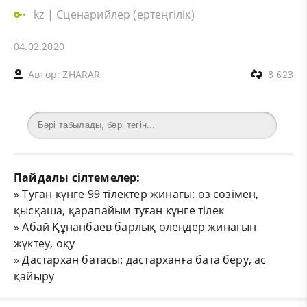
kz
|
Сценарийлер (ертеңгілік)
04.02.2020
Автор:
ZHARAR
8 623
Пайдалы сілтемелер:
»
Туған күнге 99 тілектер жинағы: өз сөзімен,
қысқаша, қарапайым туған күнге тілек
»
Абай Құнанбаев барлық өлеңдер жинағын
жүктеу, оқу
»
Дастархан батасы: дастарханға бата беру, ас
қайыру