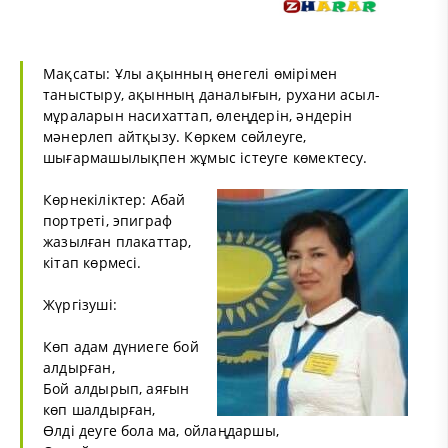
Мақсаты: Ұлы ақынның өнегелі өмірімен
таныстыру, ақынның даналығын, рухани асыл-
мұраларын насихаттап, өлеңдерін, әндерін
мәнерлеп айтқызу. Көркем сөйлеуге,
шығармашылықпен жұмыс істеуге көмектесу.
Көрнекіліктер: Абай
портреті, эпиграф
жазылған плакаттар,
кітап көрмесі.
Жүргізуші:
Көп адам дүниеге бой
алдырған,
Бой алдырып, аяғын
көп шалдырған,
Өлді деуге бола ма, ойлаңдаршы,