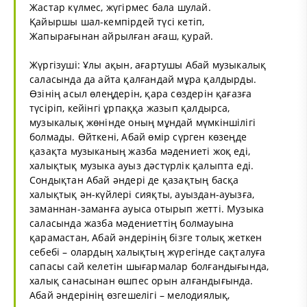
Жастар күлмес, жүгірмес бала шулай.
Қайыршы шал-кемпірдей түсі кетіп,
Жапырағынан айрылған ағаш, қурай.
Жүргізуші: Ұлы ақын, ағартушы Абай музыкалық
саласында да айта қалғандай мұра қалдырды.
Өзінің асыл өлеңдерін, қара сөздерін қағазға
түсіріп, кейінгі ұрпаққа жазып қалдырса,
музыкалық жөнінде оның мұндай мүмкіншілігі
болмады. Өйткені, Абай өмір сүрген көзеңде
қазақта музыканың жазба мәдениеті жоқ еді,
халықтық музыка ауыз дәстүрлік қалыпта еді.
Сондықтан Абай әндері де қазақтың басқа
халықтық ән-күйлері сияқты, ауыздан-ауызға,
заманнан-заманға ауыса отырып жетті. Музыка
саласында жазба мәдениеттің болмауына
қарамастан, Абай әндерінің бізге толық жеткен
себебі – олардың халықтың жүрегінде сақталуға
сапасы сай келетін шығармалар болғандығында,
халық санасынан өшпес орын алғандығында.
Абай әндерінің өзгешелігі – мелодиялық,