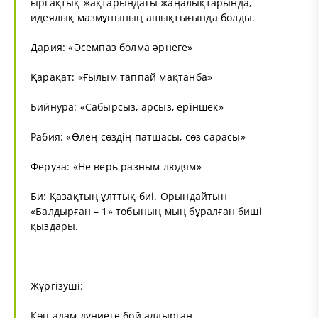
ырғақтық жақтарындағы жаңалықтарында,
идеялық мазмұнының ашықтығында болды.
Дария: «
Әсемпаз болма әрнеге
»
Қарақат: «
Ғылым таппай мақтанба
»
Бийнура: «
Сабырсыз, арсыз, еріншек
»
Рабия: «
Өлең сөздің патшасы, сөз сарасы
»
Феруза: «Не верь разным людям»
Би: Қазақтың ұлттық биі. Орындайтын
«Балдырған – 1» тобының мың бұралған биші
қыздары.
Жүргізуші:
Көп адам дүниеге бой алдырған,