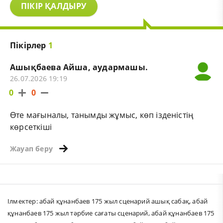
ПІКІР ҚАЛДЫРУ
Пікірлер
1
Ашықбаева Айша, аудармашы.
26.07.2026 19:19
0
0
Өте мағыналы, танымды жұмыс, көп ізденістің
көрсеткіші
Жауап беру
Ілмектер:
абай құнанбаев 175 жыл сценарий ашық сабақ
,
абай
құнанбаев 175 жыл тәрбие сағаты сценарий
,
абай құнанбаев 175