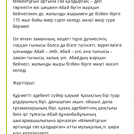
Өлмейтұғын артына сөз қалдырған, – деп
төрелігін өзі шешкен Абай бүгін жарқын
бейнесімен де, жалынды жырымен де бізбен бірге
175 жыл бойы өмір сүріп келеді, мәңгі өмір сүре
бермек!
Ол өткен заманның, кешегі түркі дүниесінің
соққан тынысы болса да бізге түсінікті, жүрегімізге
қонымды Абай – лебі, Абай – үні, ана тынысы –
заман тынысы, халық үні. Абайдың жарқын
бейнесі, жалынды жыры бізбен бірге мәңгі жасап
келеді.
Жүргізуші:
Құрметті әдебиет сүйер қауым! Қазақтың бір туар
ұлдарының бірі, данышпан ақын, ойшыл, дана
ғұламаларының бірі, қазақ әдебиетінің шоқтығы
биік ірі тұлғасы Абай Құнанбайұлының
шығармашылығына арналған «Өлмейтұғын
артында сөз қалдырған» атты музықалық іс шара
қош келдіңіздер!