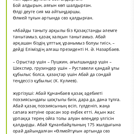
Бой алдырын, аяғын көп шалдырған.
Өлді деуге сия ма айтыңдаршы,
Өлмей тұғын артында сөз қалдырған.
«Абайды таныту арқылы біз Қазақстанды әлемге
танытамыз, қазақ халқын танытамыз. Абай
әрқашан біздің ұлттық ұранымыз болуы тиіс», –
дейді Еліміздің алғаш президенті Н. Ә. Назарбаев.
– Орыстар үшін – Пушкин, ағылшындар үшін –
Шекспир, грузиндер үшін – Руставели қандай ұлы
құбылыс болса, қазақтар үшін Абай да сондай
теңдессіз құбылыс (К. Кулиев).
жүргізуші: Абай Құнанбаев қазақ әдебиеті
поэзиясындағы шоқтығы биік, дара да, дана тұлға.
Абай қазақ поэзиясының өсіп, гүлденіп, жаңа
сапаға жетуіне орасан зор еңбек етті. Ақын жас
ұрпаққа терең ойға толы алуан өлеңдер үлгісін
қалдырды. Абай Құнанбайұлының 175 жылдығына
орай дайындалған «Өлмейтұғын артында сөз