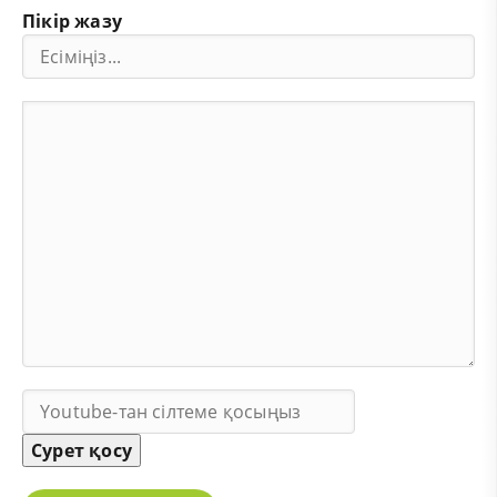
Пікір жазу
Сурет қосу