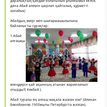
даралықтың қандай болатынын ұғынғымыз келсе,
дана Абай әлемін шарлап қайталық, құрметті
халайық!
Абайдың өмірі мен шығармашылығына
байланысты сұрақтар:
1.Абай
алғашқы
өлеңдерін қай ақынның атынан жарияланып
отырды?( Көкбай ).
Абай туралы ең алғаш мақала жазған кім? (Әлихан
Бөкейханов, 1903жылы Петербургта жазған).