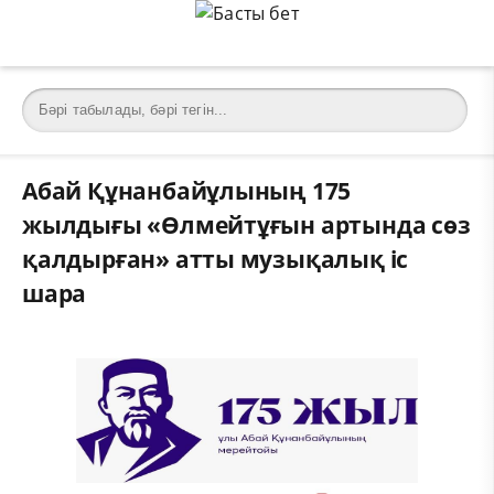
Абай Құнанбайұлының 175
жылдығы «Өлмейтұғын артында сөз
қалдырған» атты музықалық іс
шара