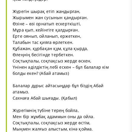
Жүрегін шырақ етіп жандырған,
Жырымен жан сусынын қандырған.
Өзіне – өзі орнатып ескерткішті,
Мұра қып, кейінгіге қалдырған.
Ерте оянып, ойланып, ержеткен,
Талабын тас қияға өрлеткен.
Құбажан, құрбақан құм, құла қырда,
Өлеңнің бесігінде тербеткен.
Соқтықпалы, соқпақсыз жерде өскен,
Үнінен әділдіктің лебі ескен – бұл балалар кім
болды екен? (Абай атамыз)
Балалар дұрыс айтасыңдар бұл біздің Абай
атамыз.
Сахнаға Абай шығады. (Қабыл)
Жүрегімнің түбіне терең бойла,
Мен бір жұмбақ адаммын оны да ойла.
Соқтықпалы, соқпақсыз жерде өстім,
Мыңмен жалғыз алыстым, кінә қойма.