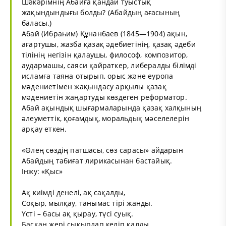
Шәкәрімнің Абайға қандай туыстық
жақындындығы болды? (Абайдың ағасының
баласы.)
Абай (Ибраһим) Құнанбаев (1845—1904) ақын,
ағартушы, жазба қазақ әдебиетінің, қазақ әдеби
тілінің негізін қалаушы, философ, композитор,
аудармашы, саяси қайраткер, либералды білімді
исламға таяна отырып, орыс және еуропа
мәдениетімен жақындасу арқылы қазақ
мәдениетін жаңартуды көздеген реформатор.
Абай ақындық шығармаларында қазақ халқының
әлеуметтік, қоғамдық, моральдық мәселелерін
арқау еткен.
«Өлең сөздің патшасы, сөз сарасы» айдарын
Абайдың табиғат лирикасынан бастайық.
Інжу: «
Қыс
»
Ақ киімді денелі, ақ сақалды,
Соқыр, мылқау, танымас тірі жанды.
Үсті – басы ақ қырау, түсі суық.
Басқан жері сықырлап келіп қалды.