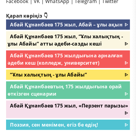
Facebook
|
VK
|
WhatsApp
|
Telegram
|
Twitter
Қарап көріңіз 👇
Абай Құнанбаев 175 жыл, Абай – ұлы ақын
ᐈ
Абай Құнанбаев 175 жыл, “Ұлы халықтың -
ұлы Абайы” атты әдеби-сазды кеші
ᐈ
Абай Құнанбаев 175 жылдығына арналған
әдеби кеш (колледж, университет)
ᐈ
“Ұлы халықтың - ұлы Абайы”
ᐈ
Абай Құнанбаевтың 175 жылдығына орай
өткізген сценарии
ᐈ
Абай Құнанбаев 175 жыл, «Перзент парызы»
ᐈ
Поэзия, сен менімен, егіз бе едің!
ᐈ