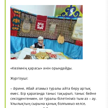
«
Көзімнің қарасы
» әнін орындайды.
Жүргізуші:
– Әрине, Абай атамыз туралы айта беру артық
емес. Бір қарағанда таныс тақырып, таныс бейне
секілденгенмен, ол туралы білетініміз тым аз – ау.
Ұлылықтың сырына қанық болғымыз келсе,