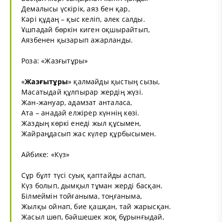
Демалысы үскірік, аяз бен қар,
Кәрі құдаң – қыс келіп, әлек салды.
Ұшпадай бөркін киген оқшырайтып,
Аязбенен қызарып ажарланды.
Роза: «
Жазғытұры
»
«
Жазғытұры
» қалмайды қыстың сызы,
Масатыдай құлпырар жердің жүзі.
Жан-жануар, адамзат анталаса,
Ата – анадай елжірер күннің көзі.
Жаздың көркі енеді жыл құсымен,
Жайраңдасып жас күлер құрбысымен.
Айбике: «
Күз
»
Сұр бұлт түсі суық қаптайды аспап,
Күз болып, дымқыл тұман жерді басқан.
Білмеймін тойғаныма, тоңғаныма,
Жылқы ойнап, бие қашқан, тай жарысқан.
Жасыл шөп, бәйшешек жоқ бұрынғыдай,