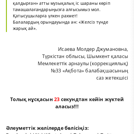
қалдырған» атты музықалық іс шараны көріп
тамашалағандарыңызға алғысымыз мол.
Қатысушыларға үлкен рахмет!
Балалардың орындауында ән: «
Желсіз түнде
жарық ай
».
Исаева Молдер Джумановна,
Түркістан облысы, Шымкент қаласы
Мемлекеттік арнаулы (коррекциялық)
№33 «Ақбота» балабақшасының
саз жетекшісі
Толық нұсқасын
22
секундтан кейін жүктей
аласыз!!!
Әлеуметтік желілерде бөлісіңіз: