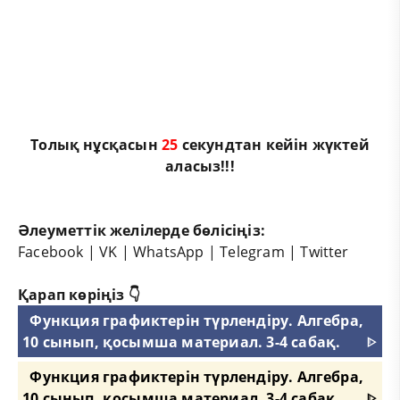
Толық нұсқасын
25
секундтан кейін жүктей
аласыз!!!
Әлеуметтік желілерде бөлісіңіз:
Facebook
|
VK
|
WhatsApp
|
Telegram
|
Twitter
Қарап көріңіз 👇
Функция графиктерін түрлендіру. Алгебра,
10 сынып, қосымша материал. 3-4 сабақ.
ᐈ
Функция графиктерін түрлендіру. Алгебра,
10 сынып, қосымша материал. 3-4 сабақ.
ᐈ