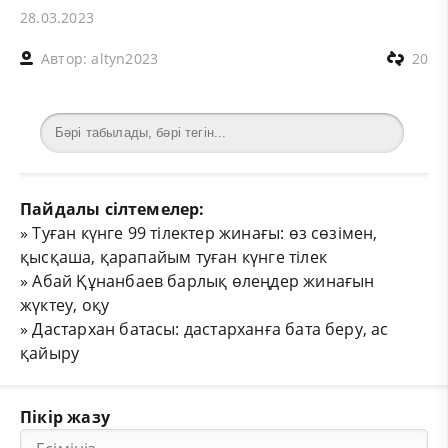
28.03.2023
Автор:
altyn2023
20
Пайдалы сілтемелер:
»
Туған күнге 99 тілектер жинағы: өз сөзімен,
қысқаша, қарапайым туған күнге тілек
»
Абай Құнанбаев барлық өлеңдер жинағын
жүктеу, оқу
»
Дастархан батасы: дастарханға бата беру, ас
қайыру
Пікір жазу