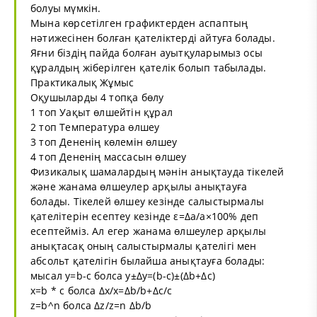
болуы мүмкін.
Мына көрсетілген графиктерден аспаптың
нәтижесінен болған қателіктерді айтуға болады.
Яғни біздің пайда болған ауытқуларымыз осы
құралдың жіберілген қателік болып табылады.
Практикалық Жұмыс
Оқушыларды 4 топқа бөлу
1 топ Уақыт өлшейтін құрал
2 топ Температура өлшеу
3 топ Дененің көлемін өлшеу
4 топ Дененің массасын өлшеу
Физикалық шамалардың мәнін анықтауда тікелей
және жанама өлшеулер арқылы анықтауға
болады. Тікелей өлшеу кезінде салыстырмалы
қателітерін есептеу кезінде ε=∆а/а×100% деп
есептейміз. Ал егер жанама өлшеулер арқылы
анықтасақ оның салыстырмалы қателігі мен
абсольт қателігін былайша анықтауға болады:
мысал y=b-c болса y±∆y=(b-c)±(∆b+∆c)
x=b * c болса ∆x/x=∆b/b+∆c/c
z=b^n болса ∆z/z=n ∆b/b