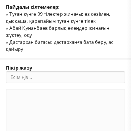
Пайдалы сілтемелер:
»
Туған күнге 99 тілектер жинағы: өз сөзімен,
қысқаша, қарапайым туған күнге тілек
»
Абай Құнанбаев барлық өлеңдер жинағын
жүктеу, оқу
»
Дастархан батасы: дастарханға бата беру, ас
қайыру
Пікір жазу