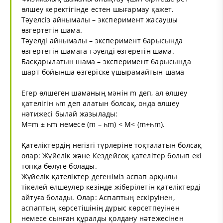
өлшеу керектігінде естен шығармау қажет.
Тәуелсіз айнымалы – эксперимент жасаушы
өзгертетін шама.
Тәуелді айнымалы – эксперимент барысында
өзгертетін шамаға тәуелді өзгеретін шама.
Басқарылатын шама – эксперимент барысында
шарт бойынша өзгеріске ұшырамайтын шама
Егер өлшеген шаманың мәнін m деп, ал өлшеу
қателігін һm деп алатын болсақ, онда өлшеу
нәтижесі былай жазылады:
M=m ± һm немесе (m – һm) < M< (m+һm).
Қателіктердің негізгі түрлеріне тоқталатын болсақ
олар: Жүйелік және Кездейсоқ қателітер болып екі
топқа бөлуге болады.
Жүйелік қателіктер дегеніміз аспап арқылы
тікелей өлшеулер кезінде жіберілетін қателіктерді
айтуға болады. Олар: Аспаптың ескіруінен,
аспаптың көрсетішінің дұрыс көрсетпеуінен
немесе сынған құралды қолдану нәтежесінен