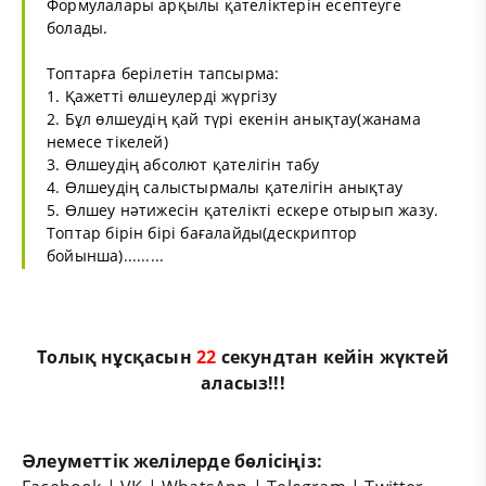
Формулалары арқылы қателіктерін есептеуге
болады.
Топтарға берілетін тапсырма:
1. Қажетті өлшеулерді жүргізу
2. Бұл өлшеудің қай түрі екенін анықтау(жанама
немесе тікелей)
3. Өлшеудің абсолют қателігін табу
4. Өлшеудің салыстырмалы қателігін анықтау
5. Өлшеу нәтижесін қателікті ескере отырып жазу.
Топтар бірін бірі бағалайды(дескриптор
бойынша).........
Толық нұсқасын
21
секундтан кейін жүктей
аласыз!!!
Әлеуметтік желілерде бөлісіңіз: