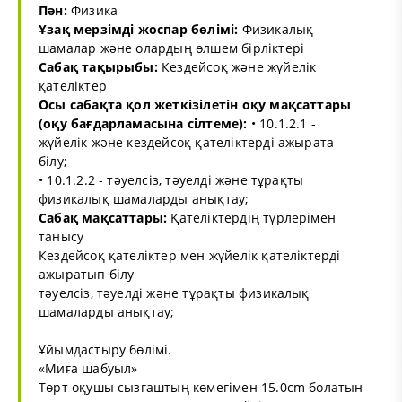
Пән:
Физика
Ұзақ мерзімді жоспар бөлімі:
Физикалық
шамалар және олардың өлшем бірліктері
Сабақ тақырыбы:
Кездейсоқ және жүйелік
қателіктер
Осы сабақта қол жеткізілетін оқу мақсаттары
(оқу бағдарламасына сілтеме):
• 10.1.2.1 -
жүйелік және кездейсоқ қателіктерді ажырата
білу;
• 10.1.2.2 - тәуелсіз, тәуелді және тұрақты
физикалық шамаларды анықтау;
Сабақ мақсаттары:
Қателіктердің түрлерімен
танысу
Кездейсоқ қателіктер мен жүйелік қателіктерді
ажыратып білу
тәуелсіз, тәуелді және тұрақты физикалық
шамаларды анықтау;
Ұйымдастыру бөлімі.
«Миға шабуыл»
Төрт оқушы сызғаштың көмегімен 15.0cm болатын