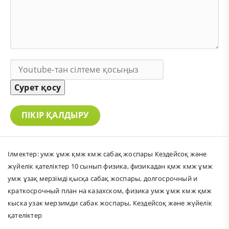
Сурет қосу
ПІКІР ҚАЛДЫРУ
Ілмектер:
умж ұмж қмж кмж сабақ жоспары Кездейсоқ және
жүйелік қателіктер 10 сынып физика
,
физикадан қмж кмж ұмж
умж ұзақ мерзімді қысқа сабақ жоспары
,
долгосрочный и
краткосрочный план на казахском
,
физика умж ұмж кмж қмж
кыска узак мерзимди сабак жоспары
,
Кездейсоқ және жүйелік
қателіктер