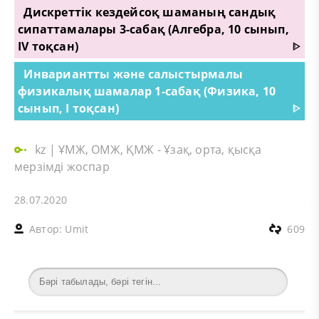
Дискреттік кездейсоқ шаманың сандық
сипаттамалары 3-сабақ (Алгебра, 10 сынып,
IV тоқсан)
ᐈ
Инвариантты және салыстырмалы
физикалық шамалар 1-сабақ (Физика, 10
сынып, I тоқсан)
ᐈ
kz
|
ҰМЖ, ОМЖ, ҚМЖ - Ұзақ, орта, қысқа
мерзімді жоспар
28.07.2020
Автор:
Umit
609