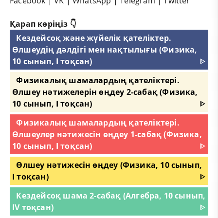
Facebook
|
VK
|
WhatsApp
|
Telegram
|
Twitter
Қарап көріңіз 👇
Кездейсоқ және жүйелік қателіктер.
Өлшеудің дәлдігі мен нақтылығы (Физика,
10 сынып, I тоқсан)
ᐈ
Физикалық шамалардың қателіктері.
Өлшеу нәтижелерін өңдеу 2-сабақ (Физика,
10 сынып, I тоқсан)
ᐈ
Физикалық шамалардың қателіктері.
Өлшеулер нәтижесін өңдеу 1-сабақ (Физика,
10 сынып, I тоқсан)
ᐈ
Өлшеу нәтижесін өңдеу (Физика, 10 сынып,
I тоқсан)
ᐈ
Кездейсоқ шама 2-сабақ (Алгебра, 10 сынып,
IV тоқсан)
ᐈ