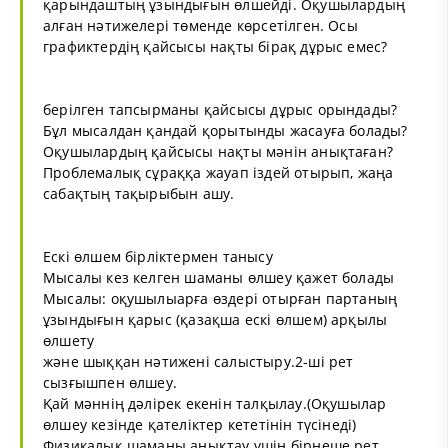
қарындаштың ұзындығын өлшейді. Оқушылардың
алған нәтижелері төменде көрсетілген. Осы
графиктердің қайсысы нақты бірақ дұрыс емес?
берілген тапсырманы қайсысы дұрыс орындады?
Бұл мысалдан қандай қорытынды жасауға болады?
Оқушылардың қайсысы нақты мәнін анықтаған?
Проблемалық сұраққа жауап іздей отырып, жаңа
сабақтың тақырыбын ашу.
Ескі өлшем бірліктермен танысу
Мысалы кез келген шаманы өлшеу қажет болады
Мысалы: оқушылыарға өздері отырған партаның
ұзындығын қарыс (қазақша ескі өлшем) арқылы
өлшету
және шыққан нәтижені салыстыру.2-ші рет
сызғышпен өлшеу.
Қай мәннің дәлірек екенін талқылау.(Оқушылар
өлшеу кезінде қателіктер кететінін түсінеді)
Физикалық шаманы анықтау үшін бірнеше рет