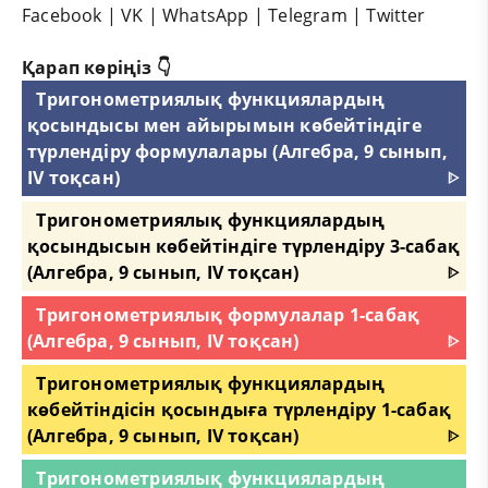
Facebook
|
VK
|
WhatsApp
|
Telegram
|
Twitter
Қарап көріңіз 👇
Тригонометриялық функциялардың
қосындысы мен айырымын көбейтіндіге
түрлендіру формулалары (Алгебра, 9 сынып,
IV тоқсан)
ᐈ
Тригонометриялық функциялардың
қосындысын көбейтіндіге түрлендіру 3-сабақ
(Алгебра, 9 сынып, IV тоқсан)
ᐈ
Тригонометриялық формулалар 1-сабақ
(Алгебра, 9 сынып, IV тоқсан)
ᐈ
Тригонометриялық функциялардың
көбейтіндісін қосындыға түрлендіру 1-сабақ
(Алгебра, 9 сынып, IV тоқсан)
ᐈ
Тригонометриялық функциялардың