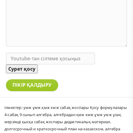
Сурет қосу
ПІКІР ҚАЛДЫРУ
Ілмектер:
умж ұмж қмж кмж сабақ жоспары Қосу формулалары
4-сабақ 9 сынып алгебра
,
алгебрадан қмж кмж ұмж умж ұзақ
мерзімді қысқа сабақ жоспары дидактикалық материал
,
долгосрочный и краткосрочный план на казахском
,
алгебра