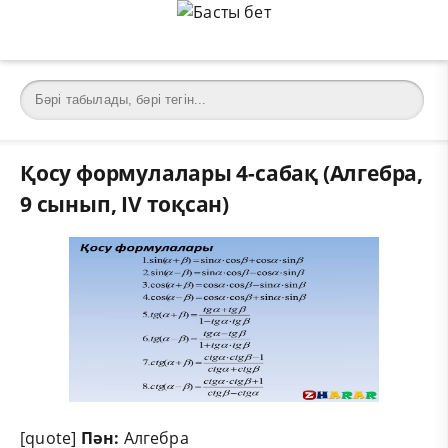
Қосу формулалары 4-сабақ (Алгебра,
9 сынып, IV тоқсан)
[quote]
Пән:
Алгебра