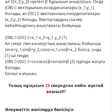
ал С(x_2;y_2) нүктесі β бұрышын анықтасын. Онда
(ОВ) ⃗ векторының координаталары (x_1;y_1)
болады, ал (ОС) ⃗ векторының координаталары
(x_2;y_2) болады. Векторлардың скаляр
көбейтіндісінің анықтамасы бойынша
(ОВ) ⃗∙(ОС) ⃗=x_1 x_2+y_1 y_2 (1)
Ал синус пен косинустың анықтамасы бойынша
sin⁡α=y_1,sinβ=y_2,cosα=x_1,cosβ=x_2 болса, онда
(1)-ші теңдік
(ОВ) ⃗∙(ОС) ⃗=cosαcosβ+sinαsinβ (2) түрінде жазуға
болады.
Екінші жағынан,
Толық нұсқасын
23
секундтан кейін жүктей
аласыз!!!
Әлеуметтік желілерде бөлісіңіз: