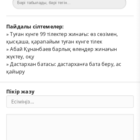
Пайдалы сілтемелер:
»
Туған күнге 99 тілектер жинағы: өз сөзімен,
қысқаша, қарапайым туған күнге тілек
»
Абай Құнанбаев барлық өлеңдер жинағын
жүктеу, оқу
»
Дастархан батасы: дастарханға бата беру, ас
қайыру
Пікір жазу