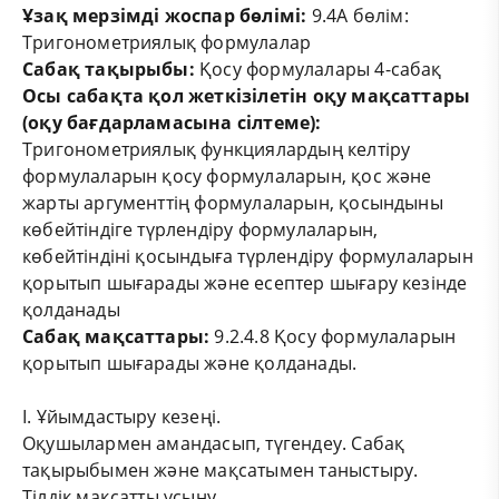
Ұзақ мерзімді жоспар бөлімі:
9.4A бөлім:
Тригонометриялық формулалар
Сабақ тақырыбы:
Қосу формулалары 4-сабақ
Осы сабақта қол жеткізілетін оқу мақсаттары
(оқу бағдарламасына сілтеме):
Тригонометриялық функциялардың келтіру
формулаларын қосу формулаларын, қос және
жарты аргументтің формулаларын, қосындыны
көбейтіндіге түрлендіру формулаларын,
көбейтіндіні қосындыға түрлендіру формулаларын
қорытып шығарады және есептер шығару кезінде
қолданады
Сабақ мақсаттары:
9.2.4.8 Қосу формулаларын
қорытып шығарады және қолданады.
І. Ұйымдастыру кезеңі.
Оқушылармен амандасып, түгендеу. Сабақ
тақырыбымен және мақсатымен таныстыру.
Тілдік мақсатты ұсыну