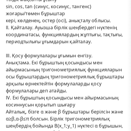
sin, cos, tan (синус, косинус, тангенс)
жоғары/төмен бұрыштар
кері, көлденең, остер (осі), анықталу облысы.
II. Қайталау. Ауызша бірлік шеңбердегі нүктенің
координатасы, функциялардың жұптығы, тақтығы,
периодтылығы ұғымдарын қайталау.
ІІІ. Қосу формулалары ұғымын енгізу.
Анықтама. Екі бұрыштың қосындысы мен
айырмасының тригонометриялық функцияларын
осы бұрыштардың тригонометриялық бұрыштары
арқылы өрнектейтін формулаларды қосу
формулалары деп атайды.
IV. Екі бұрыштың қосындысы мен айырмасының
косиннусын қорытып шығару
Айталық, бізге α және β бұрыштары берілсін және
α≥β,α-β≤π болсын. Бірлік тригонометриялық
шеңбердің бойында В(x_1;y_1) нүктесі α бұрышын,