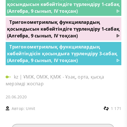
қосындысын көбейтіндіге түрлендіру 1-сабақ
(Алгебра, 9 сынып, IV тоқсан)
ᐈ
Тригонометриялық функциялардың
қосындысын көбейтіндіге түрлендіру 1-сабақ
(Алгебра, 9 сынып, IV тоқсан)
ᐈ
Тригонометриялық функциялардың
көбейтіндісін қосындыға түрлендіру 3-сабақ
(Алгебра, 9 сынып, IV тоқсан)
ᐈ
kz
|
ҰМЖ, ОМЖ, ҚМЖ - Ұзақ, орта, қысқа
мерзімді жоспар
20.06.2020
Автор:
Umit
1 171