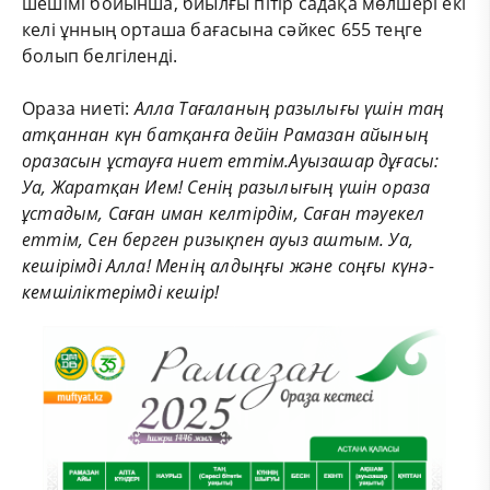
шешімі бойынша, биылғы пітір садақа мөлшері екі
келі ұнның орташа бағасына сәйкес 655 теңге
болып белгіленді.
Ораза ниеті:
Алла Тағаланың разылығы үшін таң
атқаннан күн батқанға дейін Рамазан айының
оразасын ұстауға ниет еттім.Ауызашар дұғасы:
Уа, Жаратқан Ием! Сенің разылығың үшін ораза
ұстадым, Саған иман келтірдім, Саған тәуекел
еттім, Сен берген ризықпен ауыз аштым. Уа,
кешірімді Алла! Менің алдыңғы және соңғы күнә-
кемшіліктерімді кешір!