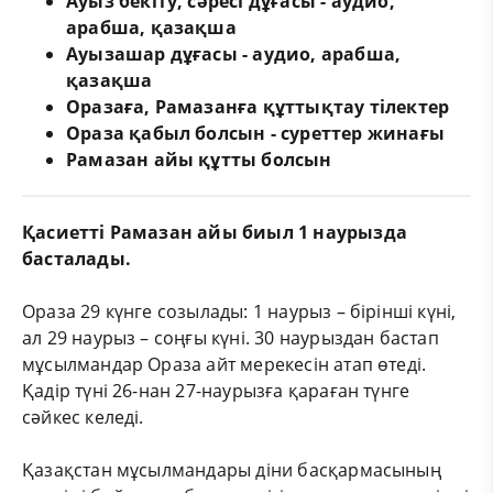
Ауыз бекіту, сәресі дұғасы - аудио,
арабша, қазақша
Ауызашар дұғасы - аудио, арабша,
қазақша
Оразаға, Рамазанға құттықтау тілектер
Ораза қабыл болсын - суреттер жинағы
Рамазан айы құтты болсын
Қасиетті Рамазан айы биыл 1 наурызда
басталады.
Ораза 29 күнге созылады: 1 наурыз – бірінші күні,
ал 29 наурыз – соңғы күні. 30 наурыздан бастап
мұсылмандар Ораза айт мерекесін атап өтеді.
Қадір түні 26-нан 27-наурызға қараған түнге
сәйкес келеді.
Қазақстан мұсылмандары діни басқармасының