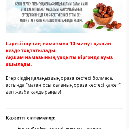
Сәресі ішу таң намазына 10 минут қалған
кезде тоқтатылады.
Ақшам намазының уақыты кіргенде ауыз
ашылады.
Егер сіздің қалаңыздың ораза кестесі болмаса,
астында "маған осы қаланың ораза кестесі қажет"
деп жазба қалдырыңыз!
Қажетті сілтемелер: