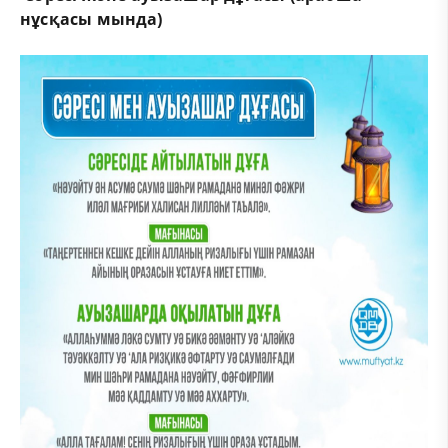
нұсқасы мында)