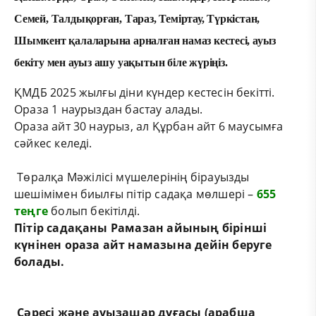
Семей, Талдықорған, Тараз, Теміртау, Түркістан,
Шымкент қалаларына арналған намаз кестесі, ауыз
бекіту мен ауыз ашу уақытын біле жүріңіз.
ҚМДБ 2025 жылғы діни күндер кестесін бекітті.
Ораза 1 наурыздан бастау алады.
Ораза айт 30 наурыз, ал Құрбан айт 6 маусымға
сәйкес келеді.
Төралқа Мәжілісі мүшелерінің бірауызды
шешімімен биылғы пітір садақа мөлшері –
655
теңге
болып бекітілді.
Пітір садақаны Рамазан айының бірінші
күнінен ораза айт намазына дейін беруге
болады.
Сәресі және ауызашар дұғасы (арабша