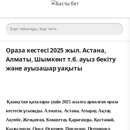
Ораза кестесі 2025 жыл. Астана,
Алматы, Шымкент т.б. ауыз бекіту
және ауызашар уақыты
Қазақстан қалалары үшін 2025 жылға арналған ораза
кестесін ұсынады. Алматы, Астана, Атырау, Ақтау,
Ақтөбе, Жезқазған, Көкшетау, Қарағанды, Қостанай,
Қызылорда, Орал, Өскемен, Павлодар, Петропавл,