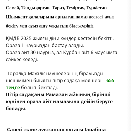
Семей, Талдықорған, Тараз, Теміртау, Түркістан,
Шымкент қалаларына арналған намаз кестесі, ауыз
бекіту мен ауыз ашу уақытын біле жүріңіз.
ҚМДБ 2025 жылғы діни күндер кестесін бекітті.
Ораза 1 наурыздан бастау алады.
Ораза айт 30 наурыз, ал Құрбан айт 6 маусымға
сәйкес келеді.
Төралқа Мәжілісі мүшелерінің бірауызды
шешімімен биылғы пітір садақа мөлшері –
655
теңге
болып бекітілді.
Пітір садақаны Рамазан айының бірінші
күнінен ораза айт намазына дейін беруге
болады.
Сәресі және ауызашар дұғасы (арабша