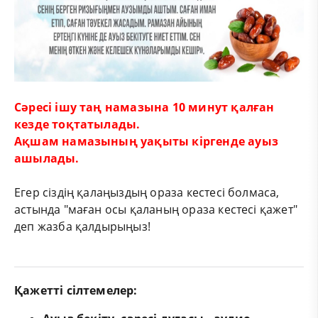
Сәресі ішу таң намазына 10 минут қалған
кезде тоқтатылады.
Ақшам намазының уақыты кіргенде ауыз
ашылады.
Егер сіздің қалаңыздың ораза кестесі болмаса,
астында "маған осы қаланың ораза кестесі қажет"
деп жазба қалдырыңыз!
Қажетті сілтемелер: