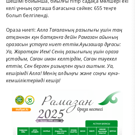
шешімі бойынша, биылғы пітір садақа мөлшері екі
келі ұнның орташа бағасына сәйкес 655 теңге
болып белгіленді.
Ораза ниеті:
Алла Тағаланың разылығы үшін таң
атқаннан күн батқанға дейін Рамазан айының
оразасын ұстауға ниет еттім.Ауызашар дұғасы:
Уа, Жаратқан Ием! Сенің разылығың үшін ораза
ұстадым, Саған иман келтірдім, Саған тәуекел
еттім, Сен берген ризықпен ауыз аштым. Уа,
кешірімді Алла! Менің алдыңғы және соңғы күнә-
кемшіліктерімді кешір!