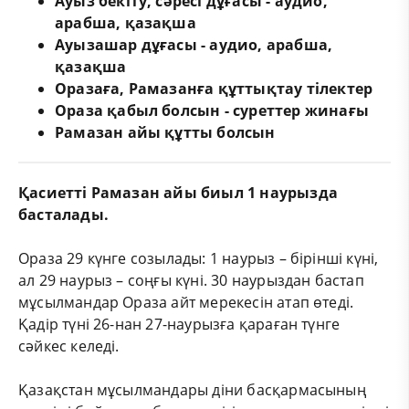
Ауыз бекіту, сәресі дұғасы - аудио,
арабша, қазақша
Ауызашар дұғасы - аудио, арабша,
қазақша
Оразаға, Рамазанға құттықтау тілектер
Ораза қабыл болсын - суреттер жинағы
Рамазан айы құтты болсын
Қасиетті Рамазан айы биыл 1 наурызда
басталады.
Ораза 29 күнге созылады: 1 наурыз – бірінші күні,
ал 29 наурыз – соңғы күні. 30 наурыздан бастап
мұсылмандар Ораза айт мерекесін атап өтеді.
Қадір түні 26-нан 27-наурызға қараған түнге
сәйкес келеді.
Қазақстан мұсылмандары діни басқармасының