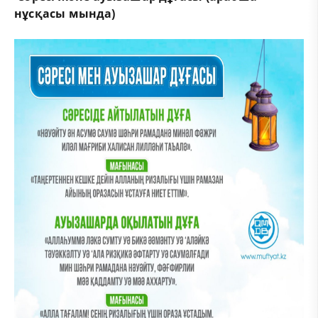
нұсқасы мында)