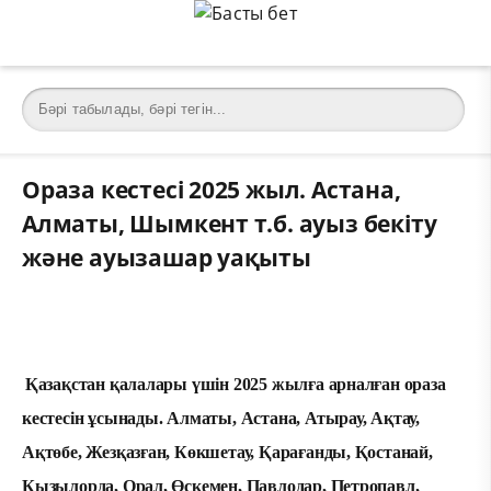
Ораза кестесі 2025 жыл. Астана,
Алматы, Шымкент т.б. ауыз бекіту
және ауызашар уақыты
Қазақстан қалалары үшін 2025 жылға арналған ораза
кестесін ұсынады. Алматы, Астана, Атырау, Ақтау,
Ақтөбе, Жезқазған, Көкшетау, Қарағанды, Қостанай,
Қызылорда, Орал, Өскемен, Павлодар, Петропавл,