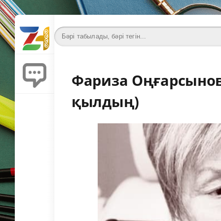
Фариза Оңғарсынова
қылдың)