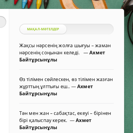
МАҚАЛ-МӘТЕЛДЕР
Жақсы нәрсенің жолға шығуы – жаман
нәрсенің соңынан келеді.
—
Ахмет
Байтұрсынұлы
Өз тілімен сөйлескен, өз тілімен жазған
жұрттың ұлттығы еш..
—
Ахмет
Байтұрсынұлы
Тән мен жан – сабақтас, екеуі – бірінен
бірі қалыспау керек.
—
Ахмет
Байтұрсынұлы