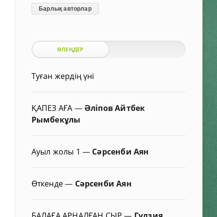
Барлық авторлар
ӨЛЕҢДЕР
Туған жердің үні
ҚАПЕЗ АҒА
—
Әліпов Айтбек
Рымбекұлы
Ауыл жолы 1
—
Сәрсенби Аян
Өткенде
—
Сәрсенби Аян
БАЛАҒА АРНАЛҒАН СЫР
—
Гүлзия