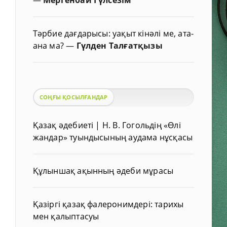
Тәрбие дағдарысы: уақыт кінәлі ме, ата-
ана ма?
—
Гүлден Талғатқызы
СОҢҒЫ ҚОСЫЛҒАНДАР
Қазақ әдебиеті | Н. В. Гогольдің «Өлі
жандар» туындысының аудама нұсқасы
Құлыншақ ақынның әдеби мұрасы
Қазіргі қазақ фалеронимдері: тарихы
мен қалыптасуы