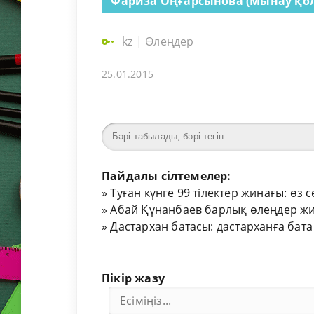
Фариза Оңғарсынова (Мынау қо
kz
|
Өлеңдер
25.01.2015
Пайдалы сілтемелер:
»
Туған күнге 99 тілектер жинағы: өз 
»
Абай Құнанбаев барлық өлеңдер жи
»
Дастархан батасы: дастарханға бата
Пікір жазу