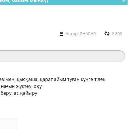
лым, басым мынау)
ᐈ
Автор:
ZHARAR
2 808
сөзімен, қысқаша, қарапайым туған күнге тілек
нағын жүктеу, оқу
 беру, ас қайыру