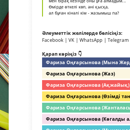
мен бірақ кезінде оны ұға алмадым...
Өмірде өткелі көп, әні қысқа,
ал бұған кінәлі кім - жазымыш па?
Әлеуметтік желілерде бөлісіңіз:
Facebook
|
VK
|
WhatsApp
|
Telegram
Қарап көріңіз 👇
Фариза Оңғарсынова (Мына Жерд
Фариза Оңғарсынова (Жаз)
Фариза Оңғарсынова (Ақжайық)
Фариза Оңғарсынова (Өзімді та
Фариза Оңғарсынова (Жанталасы
Фариза Оңғарсынова (Көгалды а