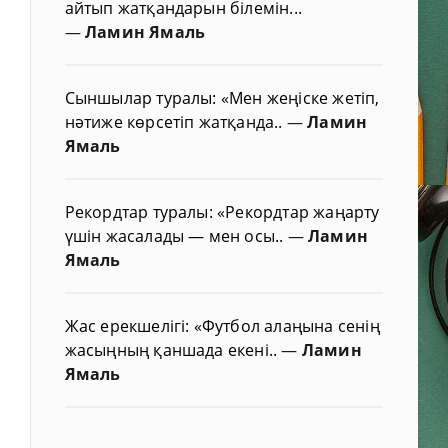
айтып жатқандарын білемін...
—
Ламин Ямаль
Сыншылар туралы: «Мен жеңіске жетіп,
нәтиже көрсетіп жатқанда..
—
Ламин
Ямаль
Рекордтар туралы: «Рекордтар жаңарту
үшін жасалады — мен осы..
—
Ламин
Ямаль
Жас ерекшелігі: «Футбол алаңына сенің
жасыңның қаншада екені..
—
Ламин
Ямаль