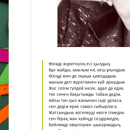
Өзімді жүрегіңнің есі қылдың,
бұл жайды, амалым не, кеш ұғындым.
Өзіңді мен де оңаша қиялдадым,
жаным деп жүрегімнен күй арнадым.
Жас сезім гүлдей нәзік, адал да едім,
тек сенен бақытымды табам дедім.
Айлы түн қыз жанынан сыр ұрласа,
сен дедім ерке самал сыбырласа.
Жатсындым, өзгелерді көзге ілмедім,
сен бірақ жан күйіңді сездірмедің.
Бейнемді көңіліңнен шығармадың,