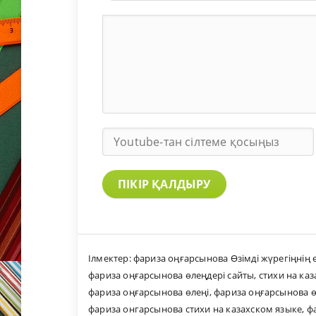
ПІКІР ҚАЛДЫРУ
Ілмектер:
фариза оңғарсынова Өзімді жүрегіңнің 
фариза оңғарсынова өлеңдері сайты
,
стихи на ка
фариза оңғарсынова өлеңі
,
фариза оңғарсынова ө
фариза онгарсынова стихи на казахском языке
,
ф