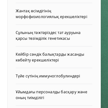
Жантақ өсімдігінің
морфофизиологиялық ерекшеліктері
Сұлының тәжтәріздес тат ауруына
қарсы төзімділік генетикасы
Кейбір сәндік балықтарды жасанды
көбейту ерекшеліктері
Түйе сүтінің иммуноглобулиндері
Ұйымдағы персоналды басқару және
оның тиімділігі