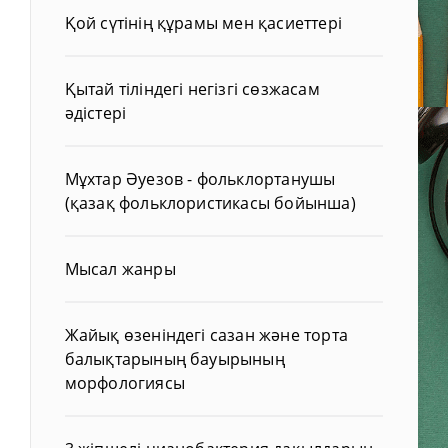
Қой сүтінің құрамы мен қасиеттері
Қытай тіліндегі негізгі сөзжасам
әдістері
Мұхтар Әуезов - фольклортанушы
(қазақ фольклористикасы бойынша)
Мысал жанры
Жайық өзеніндегі сазан және торта
балықтарының бауырының
морфологиясы