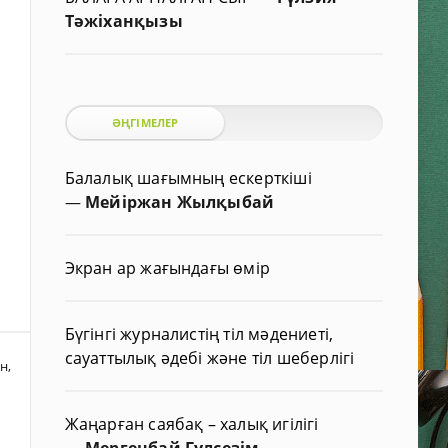
Тәжіханқызы
ӘҢГІМЕЛЕР
Балалық шағымның ескерткіші
—
Мейіржан Жылқыбай
Экран ар жағындағы өмір
Бүгінгі журналистің тіл мәдениеті,
сауаттылық әдебі және тіл шеберлігі
ен
,
Жаңарған саябақ – халық игілігі
—
Мергенбай Гүлсезім