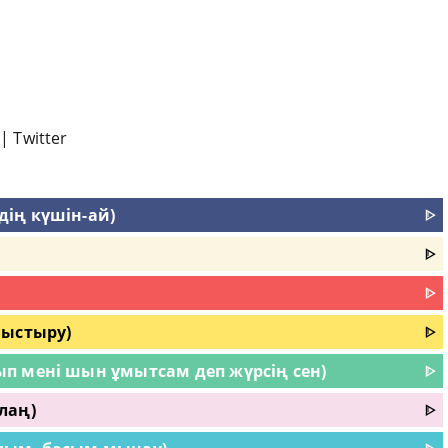
|
Twitter
ің күшін-ай)
ᐈ
ᐈ
ᐈ
ныстыру)
ᐈ
п мені шын ұмытсам деп жүрсің сен)
ᐈ
лаң)
ᐈ