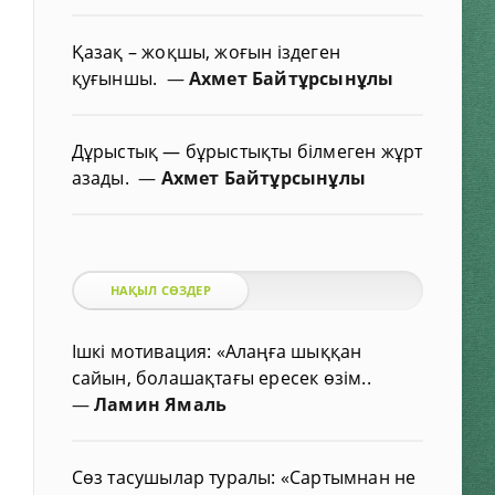
Қазақ – жоқшы, жоғын іздеген
қуғыншы.
—
Ахмет Байтұрсынұлы
Дұрыстық — бұрыстықты білмеген жұрт
азады.
—
Ахмет Байтұрсынұлы
НАҚЫЛ СӨЗДЕР
Ішкі мотивация: «Алаңға шыққан
сайын, болашақтағы ересек өзім..
—
Ламин Ямаль
Сөз тасушылар туралы: «Сартымнан не