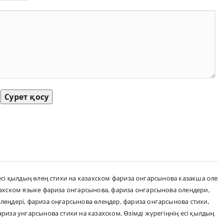
Сурет қосу
есі қылдың өлең стихи на казахском фариза онгарсынова казакша ол
захском языке фариза онгарсынова
,
фариза онгарсынова олендери
,
леңдері
,
фариза оңғарсынова өлеңдер
,
фариза онгарсынова стихи
,
ариза унгарсынова стихи на казахском
,
Өзімді жүрегіңнің есі қылдың