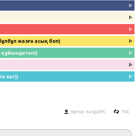
ᐈ
ᐈ
ᐈ
ұлбұл жазға асық боп)
ᐈ
, құйындатып)
ᐈ
ᐈ
а хат))
ᐈ
Автор:
nurgul95
754