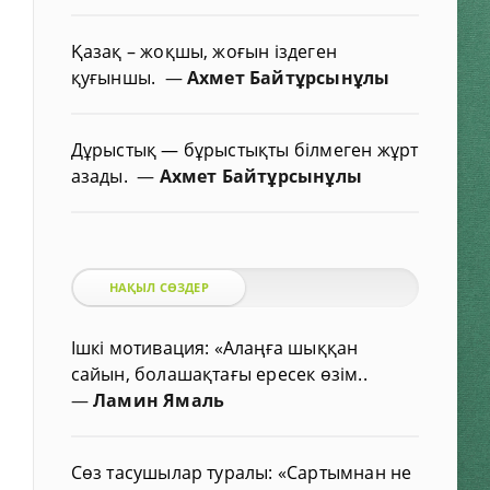
Қазақ – жоқшы, жоғын іздеген
қуғыншы.
—
Ахмет Байтұрсынұлы
Дұрыстық — бұрыстықты білмеген жұрт
азады.
—
Ахмет Байтұрсынұлы
НАҚЫЛ СӨЗДЕР
Ішкі мотивация: «Алаңға шыққан
сайын, болашақтағы ересек өзім..
—
Ламин Ямаль
Сөз тасушылар туралы: «Сартымнан не