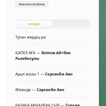
Барлық авторлар
ӨЛЕҢДЕР
Туған жердің үні
ҚАПЕЗ АҒА
—
Әліпов Айтбек
Рымбекұлы
Ауыл жолы 1
—
Сәрсенби Аян
Өткенде
—
Сәрсенби Аян
БАЛАҒА АРНАЛҒАН СЫР
—
Гүлзия