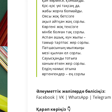
қан көрмесе, қонбайды.
Қос-қос үкі тақсаң да,
жабы жорға болмайды.
Оясы жоқ бетсізге
ақыл айтқан жақ сорлы.
Көргені жоқ тексізге
мінбе болған тақ сорлы.
Аспан ашық, күн жылы –
тамыр тартпас жер сорлы.
Патшасының мылжыңы
мезі қылған ел сорлы.
Сауысқанды тотыға
ханым еткен жер сорлы.
Елдің намыс отына
өртенгендер – ең сорлы
Әлеуметтік желілерде бөлісіңіз:
Facebook
|
VK
|
WhatsApp
|
Telegram
Қарап көріңіз 👇