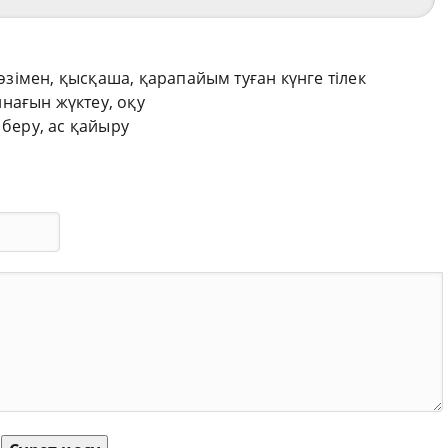
сөзімен, қысқаша, қарапайым туған күнге тілек
нағын жүктеу, оқу
 беру, ас қайыру