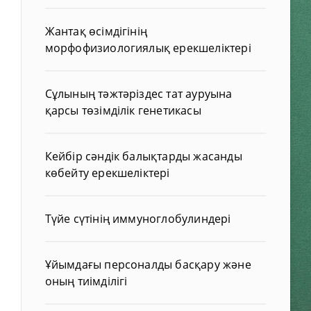
Жантақ өсімдігінің
морфофизиологиялық ерекшеліктері
Сұлының тәжтәріздес тат ауруына
қарсы төзімділік генетикасы
Кейбір сәндік балықтарды жасанды
көбейту ерекшеліктері
Түйе сүтінің иммуноглобулиндері
Ұйымдағы персоналды басқару және
оның тиімділігі