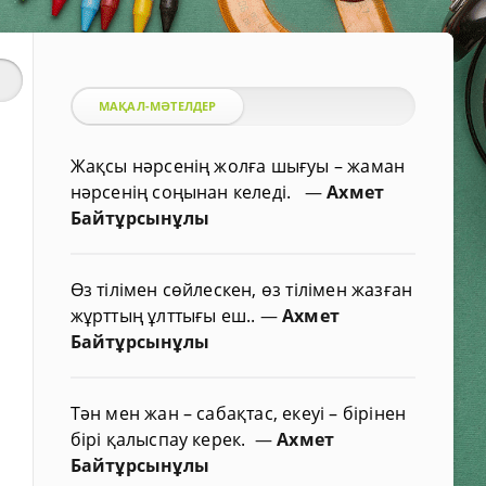
МАҚАЛ-МӘТЕЛДЕР
Жақсы нәрсенің жолға шығуы – жаман
нәрсенің соңынан келеді.
—
Ахмет
Байтұрсынұлы
Өз тілімен сөйлескен, өз тілімен жазған
жұрттың ұлттығы еш..
—
Ахмет
Байтұрсынұлы
Тән мен жан – сабақтас, екеуі – бірінен
бірі қалыспау керек.
—
Ахмет
Байтұрсынұлы