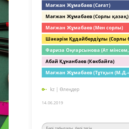
Мағжан Жұмабаев (Сағат)
Мағжан Жұмабаев (Сорлы қазақ)
Мағжан Жұмабаев (Мен сорлы)
Шәкәрім Құдайбердіұлы (Сорлы б
Фариза Оңғарсынова (Ат мінсем
Абай Құнанбаев (Көкбайға)
Мағжан Жұмабаев (Тұтқын (М.Д.-ғ
kz
|
Өлеңдер
14.06.2019