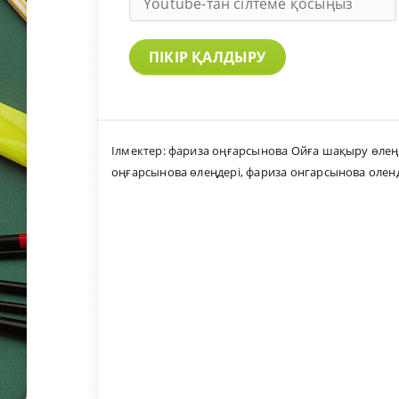
ПІКІР ҚАЛДЫРУ
Ілмектер:
фариза оңғарсынова Ойға шақыру өлең 
оңғарсынова өлеңдері
,
фариза онгарсынова олен