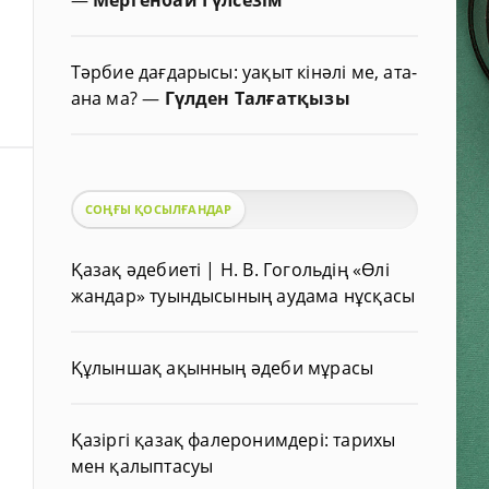
Тәрбие дағдарысы: уақыт кінәлі ме, ата-
ана ма?
—
Гүлден Талғатқызы
СОҢҒЫ ҚОСЫЛҒАНДАР
Қазақ әдебиеті | Н. В. Гогольдің «Өлі
жандар» туындысының аудама нұсқасы
Құлыншақ ақынның әдеби мұрасы
Қазіргі қазақ фалеронимдері: тарихы
мен қалыптасуы