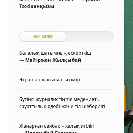
Тәжіханқызы
ӘҢГІМЕЛЕР
Балалық шағымның ескерткіші
—
Мейіржан Жылқыбай
Экран ар жағындағы өмір
Бүгінгі журналистің тіл мәдениеті,
сауаттылық әдебі және тіл шеберлігі
Жаңарған саябақ – халық игілігі
—
Мергенбай Гүлсезім