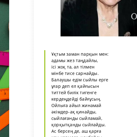
Ұқтым заман парқын мен:
адамы жез таңдайлы,
ісі жоқ та, ал тілмен
мінбе тисе сарнайды.
Балаушы едім сыйлы ерге
ұғар деп ел қайғысын
титтей билік тигенге
кердеңдейді байғұсың.
Ойлыға айыл жинамай
әкімдер-ақ қинайды,
сыйлағанды сыйламай,
қорқытқанды сыйлайды.
Ас берсең де, аш қарға