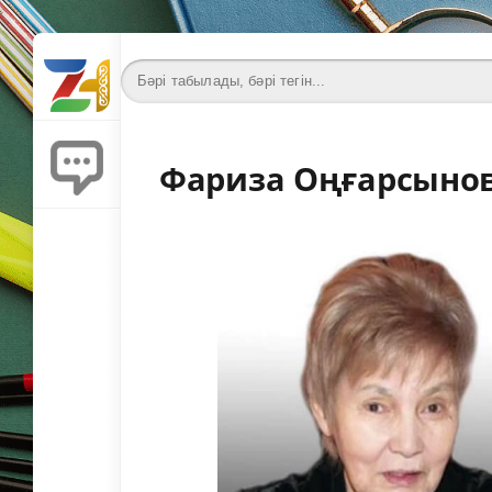
Фариза Оңғарсынов