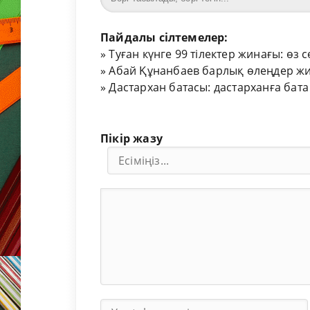
Пайдалы сілтемелер:
»
Туған күнге 99 тілектер жинағы: өз 
»
Абай Құнанбаев барлық өлеңдер жи
»
Дастархан батасы: дастарханға бата
Пікір жазу