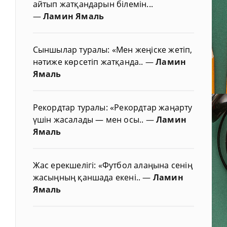
айтып жатқандарын білемін...
—
Ламин Ямаль
Сыншылар туралы: «Мен жеңіске жетіп,
нәтиже көрсетіп жатқанда..
—
Ламин
Ямаль
Рекордтар туралы: «Рекордтар жаңарту
үшін жасалады — мен осы..
—
Ламин
Ямаль
Жас ерекшелігі: «Футбол алаңына сенің
жасыңның қаншада екені..
—
Ламин
Ямаль