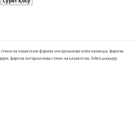
Сурет қосу
стихи на казахском фариза онгарсынова олен казакша
,
фариза
дери
,
фариза онгарсынова стихи на казахском
,
Ойға шақыру