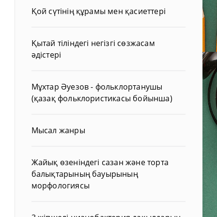
Қой сүтінің құрамы мен қасиеттері
Қытай тіліндегі негізгі сөзжасам
әдістері
Мұхтар Әуезов - фольклортанушы
(қазақ фольклористикасы бойынша)
Мысал жанры
Жайық өзеніндегі сазан және торта
балықтарының бауырының
морфологиясы