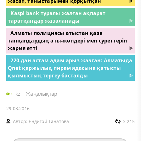
жасап, таныстарымен қорқытқан
ᐈ
Kaspi bank туралы жалған ақпарат
таратқандар жазаланады
ᐈ
Алматы полициясы атыстан қаза
тапқандардың аты-жөндері мен суреттерін
жария етті
ᐈ
220-дан астам адам арыз жазған: Алматыда
Qnet қаржылық пирамидасына қатысты
қылмыстық тергеу басталды
ᐈ
kz
|
Жаңалықтар
29.03.2016
Автор:
Ендигой Танатова
3 215