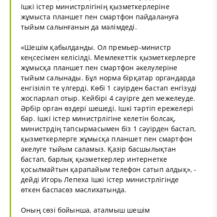
Ішкі істер министрлігінің қызметкерлеріне
жұмыста планшет пен смартфон пайдалануға
тыйым салынғанын да мәлімдеді.
«Шешім қабылданды. Ол премьер-министр
кеңсесімен келісілді. Мемлекеттік қызметкерлерге
жұмысқа планшет пен смартфон әкелулеріне
тыйым салынады. Бұл норма бірқатар органдарда
енгізіліп те үлгерді. Көбі 1 сәуірден бастап енгізуді
жоспарлап отыр. Кейбірі 4 сәуірге деп межелеуде.
Әрбір орган өздері шешеді. Ішкі тәртіп ережелері
бар. Ішкі істер министрлігіне келетін болсақ,
министрдің тапсырмасымен біз 1 сәуірден бастап,
қызметкерлерге жұмысқа планшет пен смартфон
әкелуге тыйым саламыз. Қазір басшылықтан
бастап, барлық қызметкерлер интернетке
қосылмайтын қарапайым телефон сатып алдық», -
дейді Игорь Лепеха Ішкі істер министрлігінде
өткен баспасөз мәслихатында.
Оның сөзі бойынша, аталмыш шешім