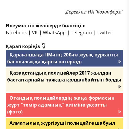
Дереккөз: ИА "Казинформ"
Әлеуметтік желілерде бөлісіңіз:
Facebook
|
VK
|
WhatsApp
|
Telegram
|
Twitter
Қарап көріңіз 👇
Қарағандыда ІІМ-нің 200-ге жуық курсанты
басшылыққа қарсы көтерілді
ᐈ
Қазақстандық полицейлер 2017 жылдан
бастап арнайы таяқша қолданбайтын болды
ᐈ
Отандық полицейлердің жаңа формасын
жұрт "темір адамның" киіміне ұқсатты
(фото)
ᐈ
Алматылық жүргізуші полицейге шабуыл