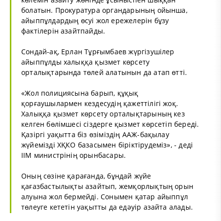
болатын. Прокуратура органдарының ойынша,
айыппұлдардың өсуі жол ережелерін бұзу
фактілерін азайтпайды.
Сондай-ақ, Ерлан Тұрғымбаев жүргізушілер
айыппұлды халыққа қызмет көрсету
орталықтарында төлей алатынын да атап өтті.
«Жол полициясына барып, құқық
қорғаушылармен кездесудің қажеттілігі жоқ.
Халыққа қызмет көрсету орталықтарының кез
келген бөлімшесі сіздерге қызмет көрсетіп береді.
Қазіргі уақытта біз өзіміздің ААЖ-бақылау
жүйемізді ХҚКО базасымен біріктірудеміз», - деді
ІІМ министрінің орынбасары.
Оның сөзіне қарағанда, бұндай жүйе
қағазбастылықты азайтып, жемқорлықтың орын
алуына жол бермейді. Сонымен қатар айыппұл
төлеуге кететін уақытты да едәуір азайта алады.