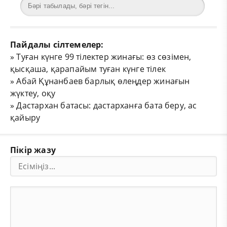
Пайдалы сілтемелер:
»
Туған күнге 99 тілектер жинағы: өз сөзімен,
қысқаша, қарапайым туған күнге тілек
»
Абай Құнанбаев барлық өлеңдер жинағын
жүктеу, оқу
»
Дастархан батасы: дастарханға бата беру, ас
қайыру
Пікір жазу