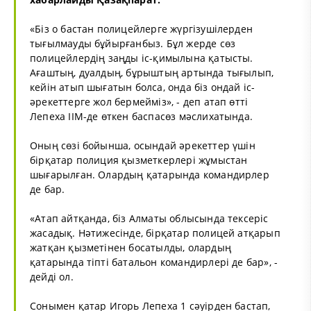
«Біз о бастан полицейлерге жүргізушілерден
тығылмауды бұйырғанбыз. Бұл жерде сөз
полицейлердің заңды іс-қимылына қатысты.
Ағаштың, дуалдың, бұрыштың артында тығылып,
кейін атып шығатын болса, онда біз ондай іс-
әрекеттерге жол бермейміз», - деп атап өтті
Лепеха ІІМ-де өткен баспасөз мәслихатында.
Оның сөзі бойынша, осындай әрекеттер үшін
бірқатар полиция қызметкерлері жұмыстан
шығарылған. Олардың қатарында командирлер
де бар.
«Атап айтқанда, біз Алматы облысында тексеріс
жасадық. Нәтижесінде, бірқатар полицей атқарып
жатқан қызметінен босатылды, олардың
қатарында тіпті батальон командирлері де бар», -
дейді ол.
Сонымен қатар Игорь Лепеха 1 сәуірден бастап,