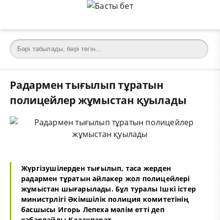
Радармен тығылып тұратын
полицейлер жұмыстан қуылады
Жүргізушілерден тығылып, таса жерден
радармен тұратын айлакер жол полицейлері
жұмыстан шығарылады. Бұл туралы Ішкі істер
министрлігі Әкімшілік полиция комитетінің
басшысы Игорь Лепеха мәлім етті деп
хабарлайды
Қазақпарат
.