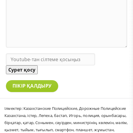
Сурет қосу
ПІКІР ҚАЛДЫРУ
Ілмектер:
Казахстанские Полицейские
,
Дорожные Полицейские
Казахстана
,
істер
,
Лепеха
,
бастап
,
Игорь
,
полиция
,
орынбасары
,
бірқатар
,
қатар
,
Сонымен
,
сәуірден
,
министрінің
,
көлемін
,
мәлім
,
қызмет
,
тыйым
,
тығылып
,
смартфон
,
планшет
,
жұмыстан
,