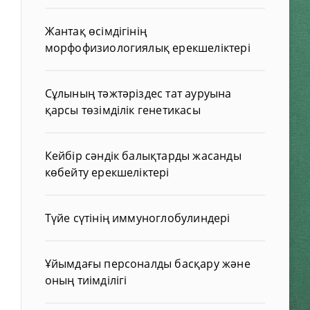
Жантақ өсімдігінің
морфофизиологиялық ерекшеліктері
Сұлының тәжтәріздес тат ауруына
қарсы төзімділік генетикасы
Кейбір сәндік балықтарды жасанды
көбейту ерекшеліктері
Түйе сүтінің иммуноглобулиндері
Ұйымдағы персоналды басқару және
оның тиімділігі