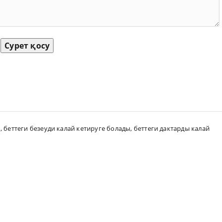
Сурет қосу
ы
,
беттеги безеуди калай кетируге болады
,
беттеги дактарды калай