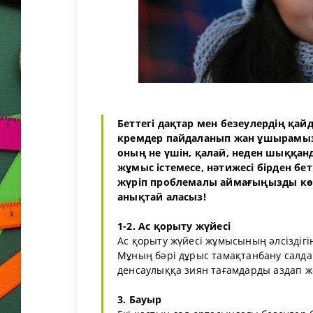
Беттегі дақтар мен безеулердің қай
кремдер пайдаланып жан ұшырамыз ке
оның не үшін, қалай, неден шыққан
жұмыс істемесе, нәтижесі бірден бе
жүріп проблемалы аймағыңызды көр
анықтай аласыз!
1-2. Ас қорыту жүйесі
Ас қорыту жүйесі жұмысының әлсіздігі
Мұның бәрі дұрыс тамақтанбану салдар
денсаулыққа зиян тағамдарды аздап жег
3. Бауыр