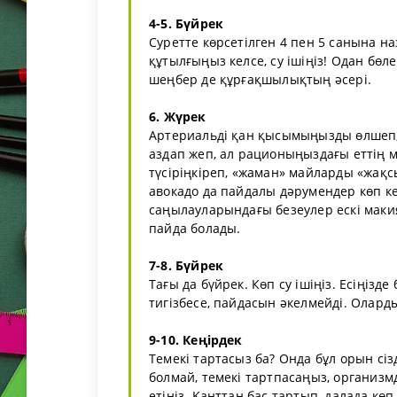
4-5. Бүйрек
Суретте көрсетілген 4 пен 5 санына н
құтылғыңыз келсе, су ішіңіз! Одан бөл
шеңбер де құрғақшылықтың әсері.
6. Жүрек
Артериальді қан қысымыңызды өлшеп,
аздап жеп, ал рационыңыздағы еттің 
түсіріңкіреп, «жаман» майларды «жақс
авокадо да пайдалы дәрумендер көп кез
саңылауларындағы безеулер ескі макия
пайда болады.
7-8. Бүйрек
Тағы да бүйрек. Көп су ішіңіз. Есіңізд
тигізбесе, пайдасын әкелмейді. Олард
9-10. Кеңірдек
Темекі тартасыз ба? Онда бұл орын сі
болмай, темекі тартпасаңыз, организ
етіңіз. Қанттан бас тартып, далада кө