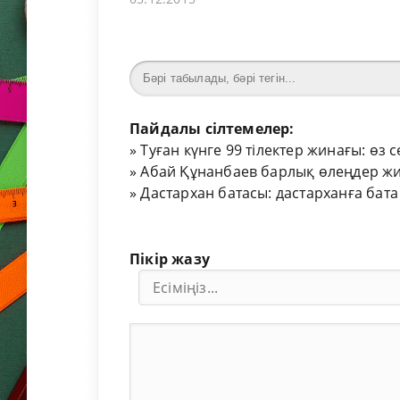
Пайдалы сілтемелер:
»
Туған күнге 99 тілектер жинағы: өз 
»
Абай Құнанбаев барлық өлеңдер жи
»
Дастархан батасы: дастарханға бата
Пікір жазу