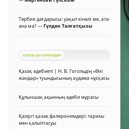
Тәрбие дағдарысы: уақыт кінәлі ме, ата-
ана ма?
—
Гүлден Талғатқызы
СОҢҒЫ ҚОСЫЛҒАНДАР
Қазақ әдебиеті | Н. В. Гогольдің «Өлі
жандар» туындысының аудама нұсқасы
Құлыншақ ақынның әдеби мұрасы
Қазіргі қазақ фалеронимдері: тарихы
мен қалыптасуы