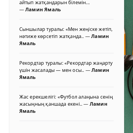
айтып жатқандарын білемін...
—
Ламин Ямаль
Сыншылар туралы: «Мен жеңіске жетіп,
нәтиже көрсетіп жатқанда..
—
Ламин
Ямаль
Рекордтар туралы: «Рекордтар жаңарту
үшін жасалады — мен осы..
—
Ламин
Ямаль
Жас ерекшелігі: «Футбол алаңына сенің
жасыңның қаншада екені..
—
Ламин
Ямаль