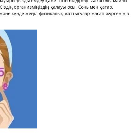
бауырыңызды емдеу қажеттігін білдіреді. Алкоголь, майлы
Сіздің организміңіздің қалауы осы. Сонымен қатар,
әне күнде жеңіл физикалық жаттығулар жасап жүргеніңіз