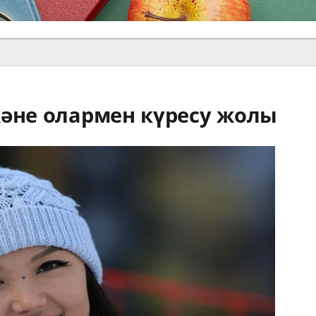
және олармен күресу жолы