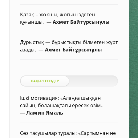
Қазақ – жоқшы, жоғын іздеген
қуғыншы.
—
Ахмет Байтұрсынұлы
Дұрыстық — бұрыстықты білмеген жұрт
азады.
—
Ахмет Байтұрсынұлы
НАҚЫЛ СӨЗДЕР
Ішкі мотивация: «Алаңға шыққан
сайын, болашақтағы ересек өзім..
—
Ламин Ямаль
Сөз тасушылар туралы: «Сартымнан не