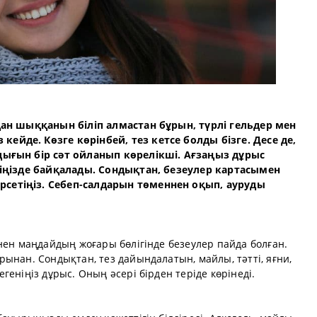
дан шыққанын біліп алмастан бұрын, түрлі гельдер мен
йде. Көзге көрінбей, тез кетсе болды бізге. Десе де,
дығын бір сәт ойланып көрелікші. Ағзаңыз дұрыс
тіңізде байқалады. Сондықтан, безеулер картасымен
сетіңіз. Себеп-салдарын төменнен оқып, ауруды
нен маңдайдың жоғары бөлігінде безеулер пайда болған.
ынан. Сондықтан, тез дайындалатын, майлы, тәтті, яғни,
еніңіз дұрыс. Оның әсері бірден теріде көрінеді.