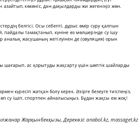
ін азайтып, көкөніс, дән-дақылдарды жи жегеніңіз жөн.
тердің белгісі. Осы себепті, дұрыс өмір сүру қалпын
й, пайдалы тамақтанып, күніне өз мөлшерінде су ішу
ер аналық жасушаның жетілуінен де (овуляция) орын
ды шағарып, ас қорытуды жақсарту үшін шөптік шайларды
рмен күресіп жатқан болу керек. Әзірге безеуге тиіспеңіз,
, көп су ішіп, спортпен айналысыңыз. Бұдан жақсы ем жоқ!
үлжанар Жарқынбекқызы, Дерекөзі:
anabol.kz
,
massaget.kz