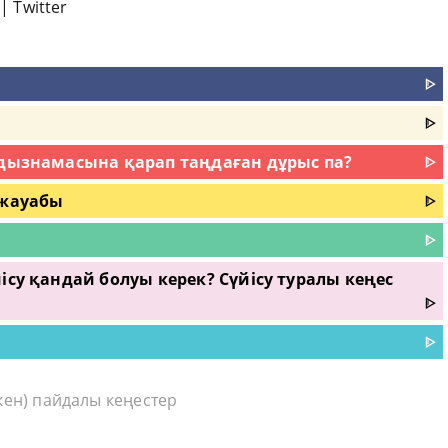
|
Twitter
ᐈ
ᐈ
лдызнамасына қарап таңдаған дұрыс па?
ᐈ
 жауабы
ᐈ
ᐈ
ісу қандай болуы керек? Сүйісу туралы кеңес
ᐈ
ᐈ
кен) пайдалы кеңестер