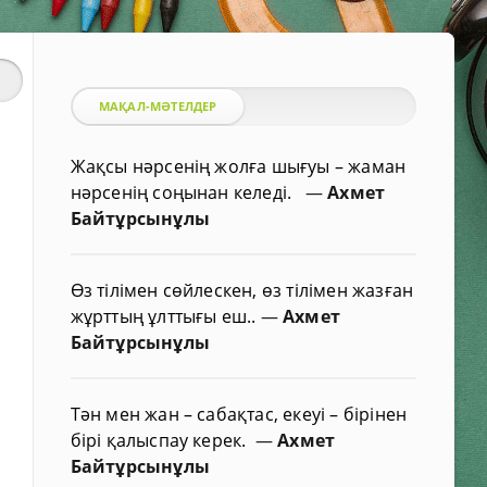
МАҚАЛ-МӘТЕЛДЕР
Жақсы нәрсенің жолға шығуы – жаман
нәрсенің соңынан келеді.
—
Ахмет
Байтұрсынұлы
Өз тілімен сөйлескен, өз тілімен жазған
жұрттың ұлттығы еш..
—
Ахмет
Байтұрсынұлы
Тән мен жан – сабақтас, екеуі – бірінен
бірі қалыспау керек.
—
Ахмет
Байтұрсынұлы