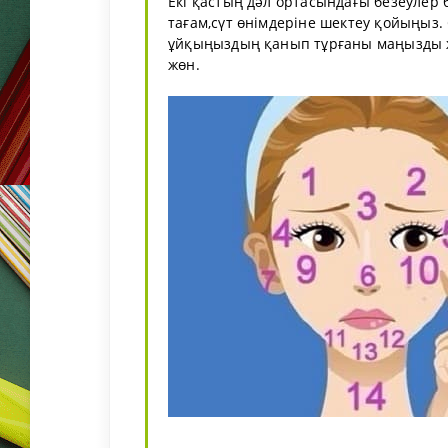
Екі қастың дәл ортасындағы безеулер 
тағам,сүт өнімдеріне шектеу қойыңыз. 
ұйқыңыздың қанып тұрғаны маңызды ж
жөн.