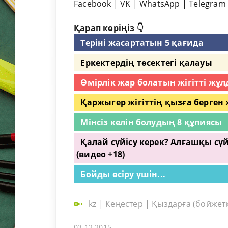
Facebook
|
VK
|
WhatsApp
|
Telegram
Қарап көріңіз 👇
Теріні жасартатын 5 қағида
Еркектердің төсектегі қалауы
Өмірлік жар болатын жігітті жұ
Қаржыгер жігіттің қызға берген
Мінсіз келін болудың 8 құпиясы
Қалай сүйісу керек? Алғашқы сүй
(видео +18)
Бойды өсіру үшін...
kz
|
Кеңестер
|
Қыздарға (бойжет
03.12.2015