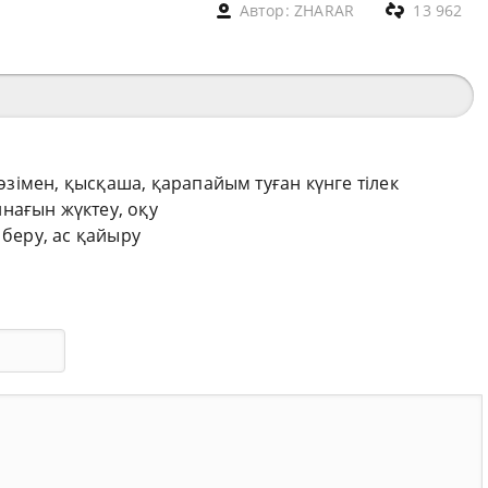
Автор:
ZHARAR
13 962
сөзімен, қысқаша, қарапайым туған күнге тілек
нағын жүктеу, оқу
 беру, ас қайыру