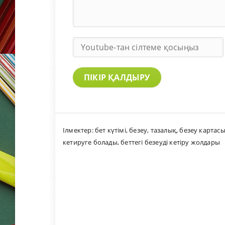
ПІКІР ҚАЛДЫРУ
Ілмектер:
бет күтімі
,
безеу
,
тазалық
,
безеу картас
кетируге болады
,
беттегі безеуді кетіру жолдары