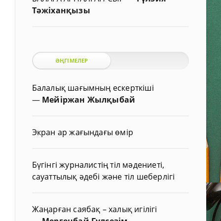
Тәжіханқызы
ӘҢГІМЕЛЕР
Балалық шағымның ескерткіші
—
Мейіржан Жылқыбай
Экран ар жағындағы өмір
Бүгінгі журналистің тіл мәдениеті,
сауаттылық әдебі және тіл шеберлігі
Жаңарған саябақ – халық игілігі
—
Мергенбай Гүлсезім