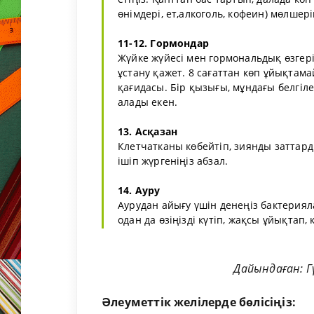
өнімдері, ет,алкоголь, кофеин) мөлшер
11-12. Гормондар
Жүйке жүйесі мен гормональдық өзгеріс
ұстану қажет. 8 сағаттан көп ұйықтама
қағидасы. Бір қызығы, мұндағы белгіл
алады екен.
13. Асқазан
Клетчатканы көбейтіп, зиянды заттар
ішіп жүргеніңіз абзал.
14. Ауру
Аурудан айығу үшін денеңіз бактерияла
одан да өзіңізді күтіп, жақсы ұйықтап
Дайындаған: Г
Әлеуметтік желілерде бөлісіңіз: