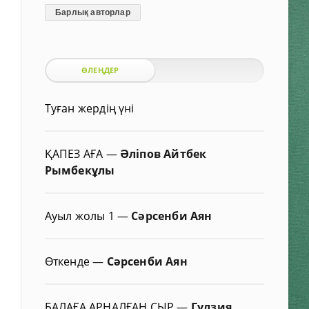
Барлық авторлар
ӨЛЕҢДЕР
Туған жердің үні
ҚАПЕЗ АҒА
—
Әліпов Айтбек
Рымбекұлы
Ауыл жолы 1
—
Сәрсенби Аян
Өткенде
—
Сәрсенби Аян
БАЛАҒА АРНАЛҒАН СЫР
—
Гүлзия