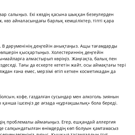
азар салыңыз. Екі көздің қасына шыққан безеулерден
ек, көз айналасындағы барлық кемшіліктер, тіпті қара
 В дәруменінің деңгейін анықтаңыз. Ащы тағамдарды
мөлшерін қысқартыңыз. Холестериннің деңгейін
ы»майларға алмастырып көріңіз. Жаңғақта, балық пен
деседі. Тағы да ескерте кететін жайт, осы аймақтағы тері
ждан ғана емес, мерзімі өтіп кеткен косметикадан да
е болсын, кофе, газдалған сусындар мен алкоголь зиянын
ы қанша ішсеңіз де ағзада «құрғақшылық» бола береді.
здің проблемалы аймағыңыз. Егер, ешқандай аллергия
мде салқындатылған өнімдердің көп болуын қамтамасыз
п серуендегеніңіз дұрыс. Қышқыл тағамдардың (сүт