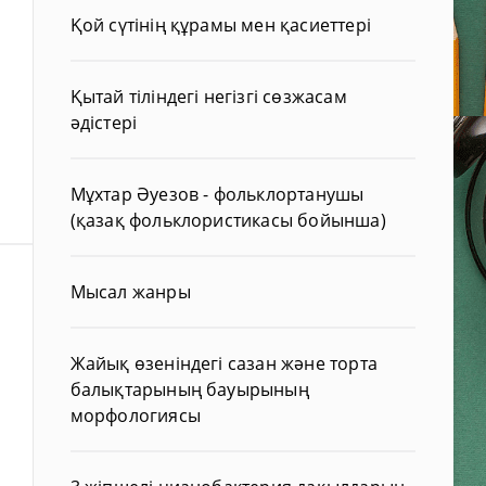
Қой сүтінің құрамы мен қасиеттері
Қытай тіліндегі негізгі сөзжасам
әдістері
Мұхтар Әуезов - фольклортанушы
(қазақ фольклористикасы бойынша)
Мысал жанры
Жайық өзеніндегі сазан және торта
балықтарының бауырының
морфологиясы