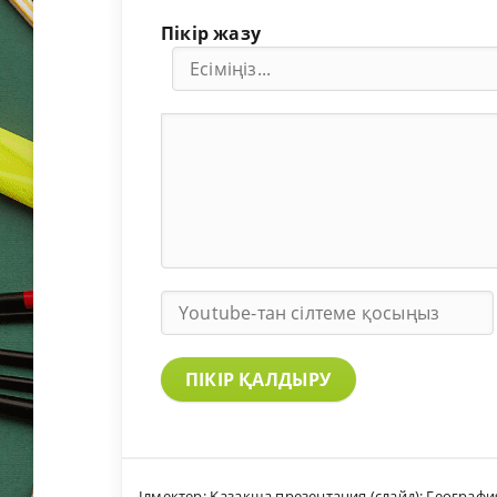
Пікір жазу
ПІКІР ҚАЛДЫРУ
Ілмектер:
Қазақша презентация (слайд): Географи