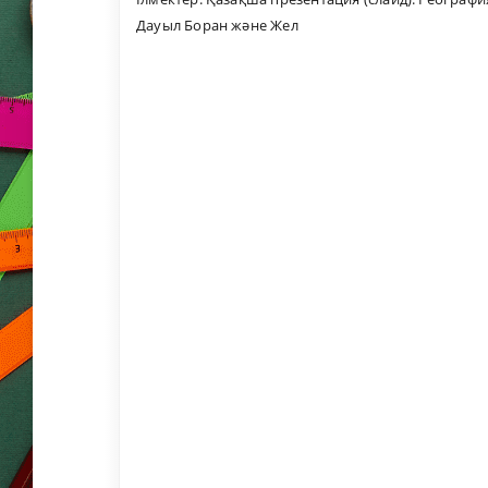
Дауыл Боран және Жел