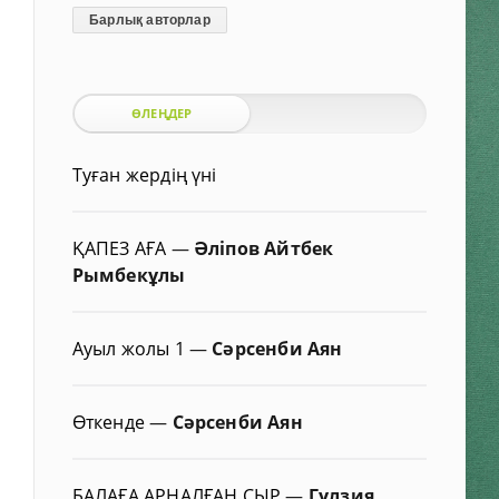
Барлық авторлар
ӨЛЕҢДЕР
Туған жердің үні
ҚАПЕЗ АҒА
—
Әліпов Айтбек
Рымбекұлы
Ауыл жолы 1
—
Сәрсенби Аян
Өткенде
—
Сәрсенби Аян
БАЛАҒА АРНАЛҒАН СЫР
—
Гүлзия