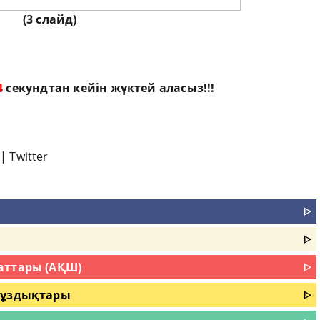
(3 слайд)
3
секундтан кейін жүктей аласыз!!!
|
Twitter
ᐈ
ᐈ
аттары (АҚШ)
ᐈ
мұздықтары
ᐈ