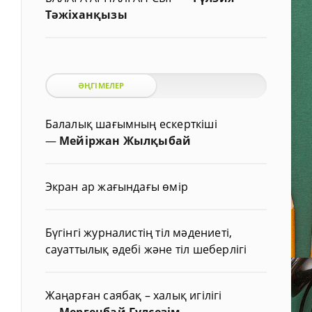
Тәжіханқызы
ӘҢГІМЕЛЕР
Балалық шағымның ескерткіші
—
Мейіржан Жылқыбай
Экран ар жағындағы өмір
Бүгінгі журналистің тіл мәдениеті,
сауаттылық әдебі және тіл шеберлігі
Жаңарған саябақ – халық игілігі
—
Мергенбай Гүлсезім