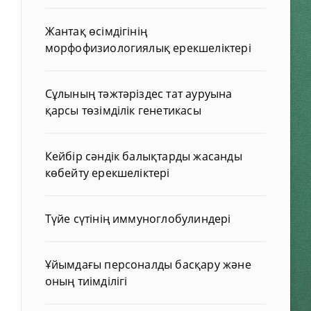
Жантақ өсімдігінің
морфофизиологиялық ерекшеліктері
Сұлының тәжтәріздес тат ауруына
қарсы төзімділік генетикасы
Кейбір сәндік балықтарды жасанды
көбейту ерекшеліктері
Түйе сүтінің иммуноглобулиндері
Ұйымдағы персоналды басқару және
оның тиімділігі