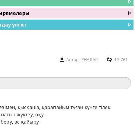
ᐈ
рқырамалары
ᐈ
дау үлгісі
ᐈ
Автор:
ZHARAR
13 761
сөзімен, қысқаша, қарапайым туған күнге тілек
нағын жүктеу, оқу
 беру, ас қайыру