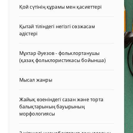
Қой сүтінің құрамы мен қасиеттері
Қытай тіліндегі негізгі сөзжасам
әдістері
Мұхтар Әуезов - фольклортанушы
(қазақ фольклористикасы бойынша)
Мысал жанры
Жайық өзеніндегі сазан және торта
балықтарының бауырының
морфологиясы