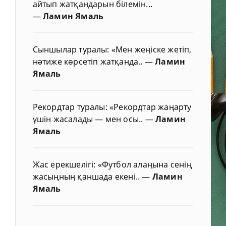
айтып жатқандарын білемін...
—
Ламин Ямаль
Сыншылар туралы: «Мен жеңіске жетіп,
нәтиже көрсетіп жатқанда..
—
Ламин
Ямаль
Рекордтар туралы: «Рекордтар жаңарту
үшін жасалады — мен осы..
—
Ламин
Ямаль
Жас ерекшелігі: «Футбол алаңына сенің
жасыңның қаншада екені..
—
Ламин
Ямаль