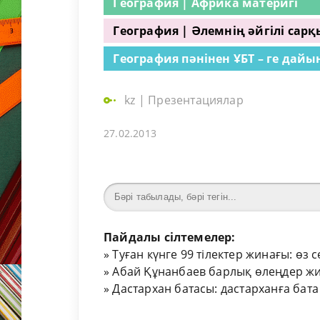
География | Африка материгі
География | Әлемнің әйгілі са
География пәнінен ҰБТ – ге дайын
kz
|
Презентациялар
27.02.2013
Пайдалы сілтемелер:
»
Туған күнге 99 тілектер жинағы: өз 
»
Абай Құнанбаев барлық өлеңдер жи
»
Дастархан батасы: дастарханға бата