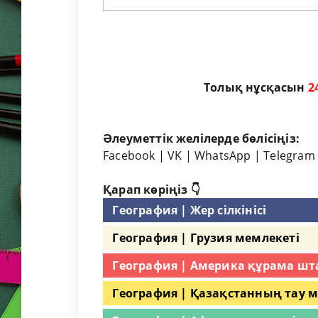
Толық нұсқасын
2
Әлеуметтік желілерде бөлісіңіз:
Facebook
|
VK
|
WhatsApp
|
Telegram
Қарап көріңіз 👇
География | Жер сілкінісі
География | Грузия мемлекеті
География | Америка құрама шт
География | Қазақстанның тау 