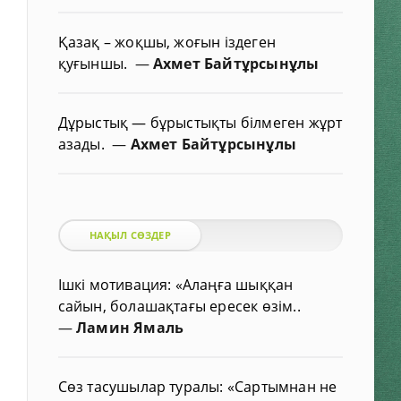
Қазақ – жоқшы, жоғын іздеген
қуғыншы.
—
Ахмет Байтұрсынұлы
Дұрыстық — бұрыстықты білмеген жұрт
азады.
—
Ахмет Байтұрсынұлы
НАҚЫЛ СӨЗДЕР
Ішкі мотивация: «Алаңға шыққан
сайын, болашақтағы ересек өзім..
—
Ламин Ямаль
Сөз тасушылар туралы: «Сартымнан не