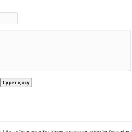
Сурет қосу
я | Дауыл Боран және Жел
,
Қазақша презентация (слайд)
,
География 