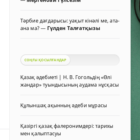
Тәрбие дағдарысы: уақыт кінәлі ме, ата-
ана ма?
—
Гүлден Талғатқызы
СОҢҒЫ ҚОСЫЛҒАНДАР
Қазақ әдебиеті | Н. В. Гогольдің «Өлі
жандар» туындысының аудама нұсқасы
Құлыншақ ақынның әдеби мұрасы
Қазіргі қазақ фалеронимдері: тарихы
мен қалыптасуы
|