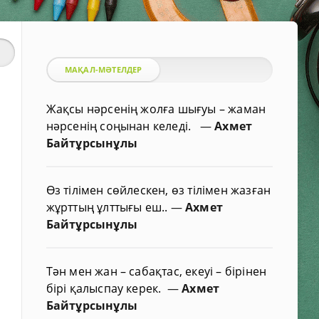
МАҚАЛ-МӘТЕЛДЕР
Жақсы нәрсенің жолға шығуы – жаман
нәрсенің соңынан келеді.
—
Ахмет
Байтұрсынұлы
Өз тілімен сөйлескен, өз тілімен жазған
жұрттың ұлттығы еш..
—
Ахмет
Байтұрсынұлы
Тән мен жан – сабақтас, екеуі – бірінен
бірі қалыспау керек.
—
Ахмет
Байтұрсынұлы