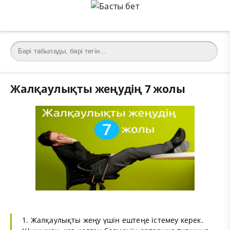
Жалқаулықты жеңудің 7 жолы
1. Жалқаулықты жеңу үшін ештеңе істемеу керек.