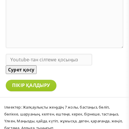
Сурет қосу
ПІКІР ҚАЛДЫРУ
Ілмектер:
Жалқаулықты жеңудің 7 жолы
,
бастаңыз
,
бөліп
,
бөлікке
,
шаруаның
,
келген
,
ештеңе
,
керек
,
бірнеше
,
тастаңыз
,
Үлкен
,
Маңызды
,
қайда
,
күтіп
,
жұмысқа
,
деген
,
қарағанда
,
жеңіл
,
бастама
,
Алдыға
,
тыңығып