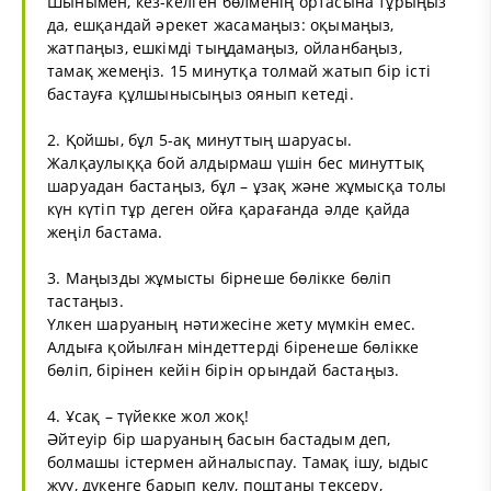
Шынымен, кез-келген бөлменің ортасына тұрыңыз
да, ешқандай әрекет жасамаңыз: оқымаңыз,
жатпаңыз, ешкімді тыңдамаңыз, ойланбаңыз,
тамақ жемеңіз. 15 минутқа толмай жатып бір істі
бастауға құлшынысыңыз оянып кетеді.
2. Қойшы, бұл 5-ақ минуттың шаруасы.
Жалқаулыққа бой алдырмаш үшін бес минуттық
шаруадан бастаңыз, бұл – ұзақ және жұмысқа толы
күн күтіп тұр деген ойға қарағанда әлде қайда
жеңіл бастама.
3. Маңызды жұмысты бірнеше бөлікке бөліп
тастаңыз.
Үлкен шаруаның нәтижесіне жету мүмкін емес.
Алдыға қойылған міндеттерді біренеше бөлікке
бөліп, бірінен кейін бірін орындай бастаңыз.
4. Ұсақ – түйекке жол жоқ!
Әйтеуір бір шаруаның басын бастадым деп,
болмашы істермен айналыспау. Тамақ ішу, ыдыс
жуу, дүкенге барып келу, поштаны тексеру,