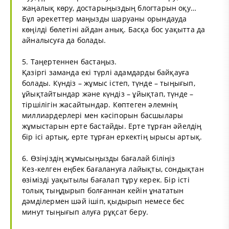
жаңалық көру, достарыңыздың блогтарын оқу…
Бұл әрекеттер маңызды шаруаны орындауда
көңілді бөлетіні айдан анық. Басқа бос уақытта да
айналысуға да болады.
5. Таңертеннен бастаңыз.
Қазіргі заманда екі түрлі адамдарды байқауға
болады. Күндіз – жұмыс істеп, түнде – тыңығып,
ұйықтайтындар және күндіз – ұйықтап, түнде –
тіршілігін жасайтындар. Көптеген әлемнің
миллиардерлері мен кәсіпорын басшылары
жұмыстарын ерте бастайды. Ерте тұрған әйелдің
бір ісі артық, ерте тұрған еркектің ырысы артық.
6. Өзіңіздің жұмысыңызды бағалай біліңіз
Кез-келген еңбек бағалануға лайықты, сондықтан
өзімізді уақытылы бағалап тұру керек. Бір істі
толық тыңдырып болғаннан кейін ұнататын
дәмділермен шәй ішіп, қыдырып немесе бес
минут тыңығып алуға рұқсат беру.