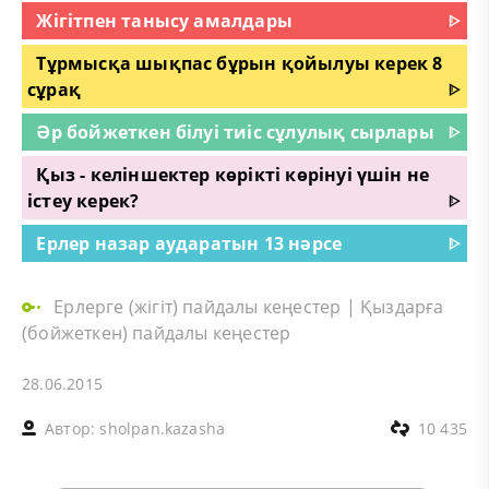
Жігітпен танысу амалдары
ᐈ
Тұрмысқа шықпас бұрын қойылуы керек 8
сұрақ
ᐈ
Әр бойжеткен білуі тиіс сұлулық сырлары
ᐈ
Қыз - келіншектер көрікті көрінуі үшін не
істеу керек?
ᐈ
Ерлер назар аударатын 13 нәрсе
ᐈ
Ерлерге (жігіт) пайдалы кеңестер
|
Қыздарға
(бойжеткен) пайдалы кеңестер
28.06.2015
Автор:
sholpan.kazasha
10 435