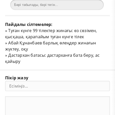
Пайдалы сілтемелер:
»
Туған күнге 99 тілектер жинағы: өз сөзімен,
қысқаша, қарапайым туған күнге тілек
»
Абай Құнанбаев барлық өлеңдер жинағын
жүктеу, оқу
»
Дастархан батасы: дастарханға бата беру, ас
қайыру
Пікір жазу