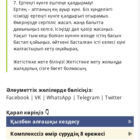
7. Ертеңгі күнге ештеңе қалдырмау!
Ертең – аптаның ең ауыр күні. Біз күнделікті
ісімізді ертеңгі күнге қалдырып отырамыз.
Өміріңізде серпіліс жасап, жаңа бағытта
дамығыңыз келсе, ісіңізді дәл қазір жасаңыз.
Уақыт тым кеш болған күннін өзінде істің басын
бастап қойыңыз, өйткені басталған істі келесі күні
жалғастырып кету оңайырақ.
Жетістікке жете біліңіз! Жетістікке жету жолыңда
жалқаулық сізге бөгет болмасың.
Әлеуметтік желілерде бөлісіңіз:
Facebook
|
VK
|
WhatsApp
|
Telegram
|
Twitter
Қарап көріңіз 👇
Қызбен алғашқы кездесу
ᐈ
Комплекссіз өмір сүрудің 8 ережесі
ᐈ