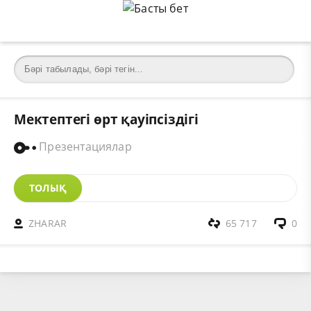
Мектептегі өрт қауіпсіздігі
Презентациялар
ТОЛЫҚ
ZHARAR
65 717
0