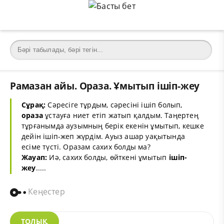
Рамазан айы. Ораза. Ұмытып ішіп-жеу
Сұрақ:
Сәресіге тұрдым, сәресіні ішіп болып,
ораза
ұстауға ниет етіп жатып қалдым. Таңертең
тұрғанымда аузымның берік екенін ұмытып, кешке
дейін ішіп-жеп жүрдім. Ауыз ашар уақытында
есіме түсті. Оразам сахих болды ма?
Жауап:
Иә, сахих болды, өйткені ұмытып
ішіп-
жеу
.....
Кеңестер
ТОЛЫҚ