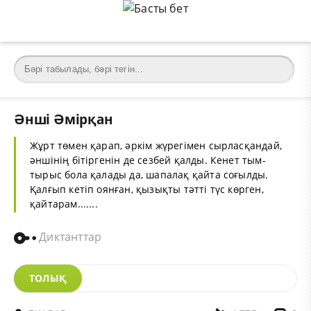
Әнші Әмірқан
Жұрт төмен қарап, әркім жүрегімен сырласқандай,
әншінің бітіргенін де сезбей қалды. Кенет тым-
тырыс бола қалады да, шапалақ қайта соғылды.
Қалғып кетіп оянған, қызықты тәтті түс көрген,
қайтарам.......
Диктанттар
ТОЛЫҚ