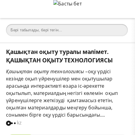
Қашықтан оқыту туралы мәлімет.
ҚАШЫҚТАН ОҚЫТУ ТЕХНОЛОГИЯСЫ
Қашықтан оқыту технологиясы
–оқу үрдісі
кезінде оқып үйренушілер мен оқытушылар
арасында интерактивті өзара іс-әрекетте
оқытылып, материалдың негізгі көлемін оқып
үйренушілерге жеткізуді қамтамасыз ететін,
оқылған материалдарды меңгеру бойынша,
сонымен бірге оқу үрдісі барысындағы....
kz