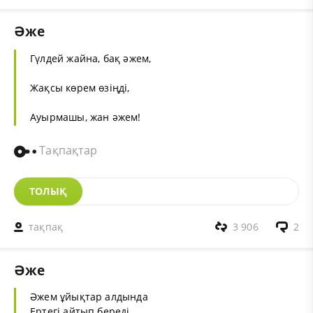
Әже
Гүлдей жайна, бақ әжем,
Жақсы көрем өзіңді,
Ауырмашы, жан әжем!
Тақпақтар
ТОЛЫҚ
тақпақ
3 906
2
Әже
Әжем ұйықтар алдында
Ертегі айтып береді.