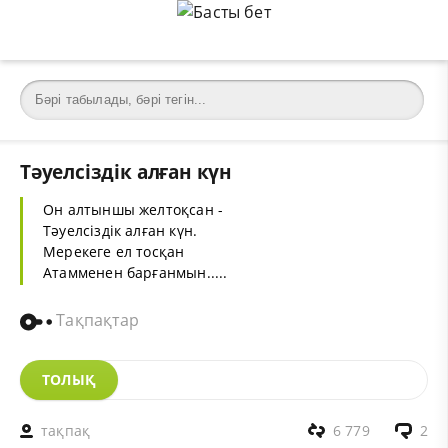
Тәуелсіздік алған күн
Он алтыншы желтоқсан -
Тәуелсіздік алған күн.
Мерекеге ел тосқан
Атамменен барғанмын.....
Тақпақтар
ТОЛЫҚ
тақпақ
6 779
2