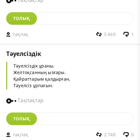
Тақпақтар
ТОЛЫҚ
тақпақ
5 669
1
Тәуелсіздік
Тәуелсіздік ұраны,
Желтоқсанның ызғары.
Қайраттарым қалдырған,
Тәуелсіз ұрпағын.
Тақпақтар
ТОЛЫҚ
тақпақ
2 748
0