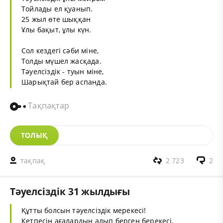
Тойлады ел қуанып.
25 жыл өте шыққан
Ұлы бақыт, ұлы күн.
Сол кездегі сәби міне,
Толды мүшел жасқада.
Тәуелсіздік - туын міне,
Шарықтай бер аспанда.
Тақпақтар
ТОЛЫҚ
тақпақ
2 723
2
Тәуелсіздік 31 жылдығы
Құтты болсын тәуелсіздік мерекесі!
Кетпесін ағалардың алып берген берекесі.