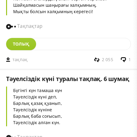
Шайқалмасын шаңырағы халқымның,
Мықты болсын халқымның керегесі!
Тақпақтар
ТОЛЫҚ
тақпақ
2 055
1
Тәуелсіздік күні туралы тақпақ. 6 шумақ
Бүгінгі күн тамаша күн
Тәуелсіздік күні деп,
Барлық қазақ қуанып,
Тәуелсіздік күніне
Барлық баба соғысып,
Тәуелсіздік алған күн.