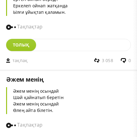
Еркелеп ойнап жатқанда
Ылғи ұйықтап қаламын.
Тақпақтар
ТОЛЫҚ
тақпақ
3 058
0
Әжем менің
Әжем менің осындай
Шәй қайнатып беретін
Әжем менің осындай
Өлең айта білетін.
Тақпақтар