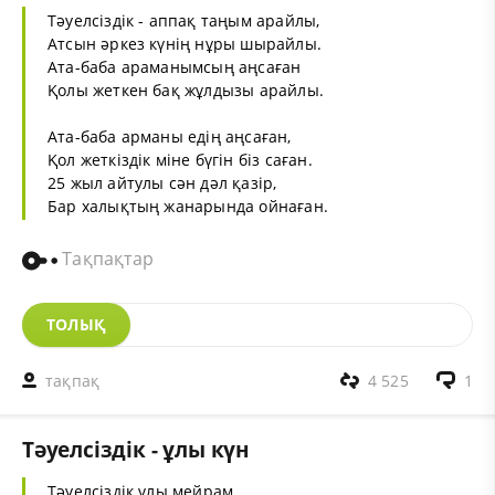
Тәуелсіздік - аппақ таңым арайлы,
Атсын әркез күнің нұры шырайлы.
Ата-баба араманымсың аңсаған
Қолы жеткен бақ жұлдызы арайлы.
Ата-баба арманы едің аңсаған,
Қол жеткіздік міне бүгін біз саған.
25 жыл айтулы сән дәл қазір,
Бар халықтың жанарында ойнаған.
Тақпақтар
ТОЛЫҚ
тақпақ
4 525
1
Тәуелсіздік - ұлы күн
Тәуелсіздік ұлы мейрам