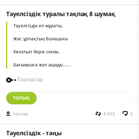
Тәуелсіздік туралы тақпақ 8 шумақ
Тәуелсіздік ел мұраты,
Жас ұрпақтың болашағы
Ұялатып берік сенім,
Бағымызға жол ашады......
Тақпақтар
ТОЛЫҚ
тақпақ
4 599
0
Тәуелсіздік - таңы