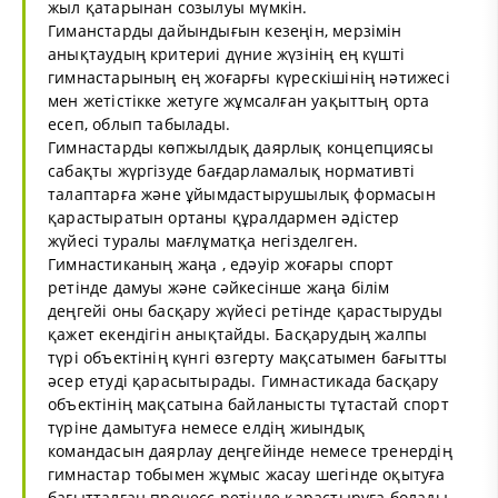
жыл қатарынан созылуы мүмкін.
Гиманстарды дайындығын кезеңін, мерзімін
анықтаудың критериі дүние жүзінің ең күшті
гимнастарының ең жоғарғы күрескішінің нәтижесі
мен жетістікке жетуге жұмсалған уақыттың орта
есеп, облып табылады.
Гимнастарды көпжылдық даярлық концепциясы
сабақты жүргізуде бағдарламалық нормативті
талаптарға және ұйымдастырушылық формасын
қарастыратын ортаны құралдармен әдістер
жүйесі туралы мағлұматқа негізделген.
Гимнастиканың жаңа , едәуір жоғары спорт
ретінде дамуы және сәйкесінше жаңа білім
деңгейі оны басқару жүйесі ретінде қарастыруды
қажет екендігін анықтайды. Басқарудың жалпы
түрі объектінің күнгі өзгерту мақсатымен бағытты
әсер етуді қарасытырады. Гимнастикада басқару
объектінің мақсатына байланысты тұтастай спорт
түріне дамытуға немесе елдің жиындық
командасын даярлау деңгейінде немесе тренердің
гимнастар тобымен жұмыс жасау шегінде оқытуға
бағытталған процесс ретінде қарастыруға болады.