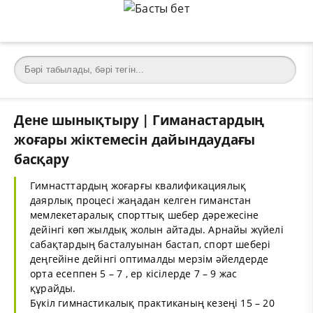
Дене шынықтыру | Гиманастардың
жоғары жіктемесін дайындаудағы
басқару
Гимнасттардың жоғарғы квалификациялық
даярлық процесі жаңадан келген гиманстан
мемлекетаралық спорттық шебер дәрежесіне
дейінгі көп жылдық жолын айтады. Арнайы жүйелі
сабақтардың басталуынан бастап, спорт шебері
деңгейіне дейінгі оптималды мерзім әйелдерде
орта есеппен 5 – 7 , ер кісілерде 7 – 9 жас
құрайды.
Бүкіл гимнастикалық практиканың кезеңі 15 – 20