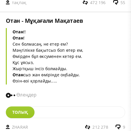
тақпақ
472 196
55
Отан - Мұқағали Мақатаев
Отан
!!
Отан
!
Сен болмасаң, не етер ем?
Мәңгілікке бақытсыз боп өтер ем,
Өмірден бұл өксуменен кетер ем.
Құс ұясыз,
Жыртқыш інсіз болмайды.
Отан
сыз жан өмірінде оңбайды.
Өзін-өзі қорлайды.....
Өлеңдер
ТОЛЫҚ
ZHARAR
212 278
9