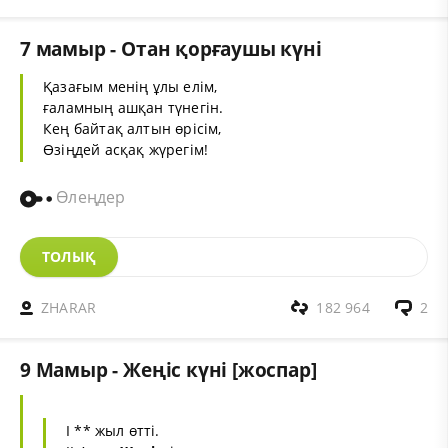
7 мамыр - Отан қорғаушы күні
Қазағым менің ұлы елім,
ғаламның ашқан түнегін.
Кең байтақ алтын өрісім,
Өзіңдей асқақ жүрегім!
Өлеңдер
ТОЛЫҚ
ZHARAR
182 964
2
9 Мамыр - Жеңіс күні [жоспар]
I ** жыл өттi.