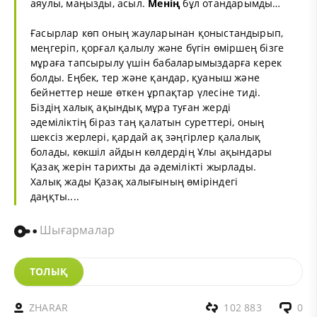
аяулы, маңызды, асыл.
Менiң
бұл отандарымды…
Ғасырлар көп оның жауларынан қоныстандырып,
меңгерiп, қорғал қалылу және бүгiн өмiршең бiзге
мұраға тапсырылу үшiн бабаларымыздарға керек
болды. Еңбек, тер және қандар, қуаныш және
бейнеттер неше өткен ұрпақтар үлесiне тидi.
Бiздiң халық ақындық мұра туған жердi
әдемiлiктiң бiраз таң қалатын суреттерi, оның
шексiз жерлерi, қардай ақ зәңгiрлер қалалық
болады, көкшiл айдын көлдердiң Ұлы ақындары
Қазақ жерiн тарихты да әдемiлiктi жырлады.
Халық жады Қазақ халығының өмiрiндегi
даңқты....
Шығармалар
ТОЛЫҚ
ZHARAR
102 883
0