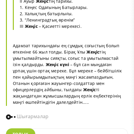
II Ауыр
Жеңiс
тiң тарихы.
1. Кеңес Одағының Батырлары.
2. Халықтың батырлығы.
3. “Ленинградтық өренім”
III
Жеңіс
– Қасиеттi мерекесі.
Адамзат тарихындағы ең сұмдық соғыстың болып
өткеніне 66 жыл толды. Бірақ Ұлы
Жеңіс
тің
ұмытылмайтыны сияқты, соғыс та ұмытылмастай
ізін қалдырды.
Жеңіс
күні
– бұл сан мыңдаған
ұрпақ үшін ортақ мереке. Бұл мереке – бейбітшілік
пен қайырымдылықтың мәңгі жасампаздығын,
Отанын қорғаған жауынгер-солдаттар мен
офицерлердің айбыны, тылдағы
Жеңіс
ті
жақындатқан жұмысшылардың ерлік еңбектерінің
мәңгі өшпейтіндігін дәлелдейтін.....
Шығармалар