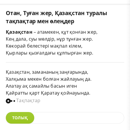
Отан, Туған жер, Қазақстан туралы
тақпақтар мен өлеңдер
Қазақстан
– атамекен, құт қонған жер,
Кең дала, суы мөлдір, нұр тұнған жер.
Көкорай белестері мақпал кілем,
Қырлары қызғалдағы құлпырған жер.
Қазақстан, замананың заңғарында,
Халқыма мекен болған жайлауың да.
Алатау ақ самайлы басын иген
Қайратты қарт Қаратау қойнауында.
Тақпақтар
ТОЛЫҚ