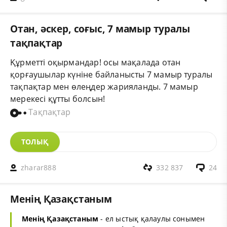
Отан, әскер, соғыс, 7 мамыр туралы
тақпақтар
Құрметті оқырмандар! осы мақалада отан
қорғаушылар күніне байланысты 7 мамыр туралы
тақпақтар мен өлеңдер жарияланды. 7 мамыр
мерекесі құтты болсын!
Тақпақтар
ТОЛЫҚ
zharar888
332 837
24
Менiң Қазақстаным
Менiң Қазақстаным
- ел ыстық қалаулы сонымен