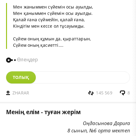
Мен жаныммен сүйемін осы ауылды,
Мен қаныммен сүйемін осы ауылды.
Қалай ғана сүймейін, қалай ғана,
Кіндігім мен кессе ол тұсауымды.
Сүйем оның құмын да, қыраттарын,
Сүйем оның қасиетті....
Өлеңдер
ТОЛЫҚ
ZHARAR
145 569
8
Менің елім - туған жерім
Оңдасынова Дариға
8 сынып, №6 орта мектеп