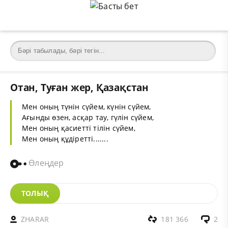
Отан, Туған жер, Қазақстан
Мен оның түнін сүйем, күнін сүйем,
Ағынды өзен, асқар тау, гүлін сүйем,
Мен оның қасиетті тілін сүйем,
Мен оның құдіретті.......
Өлеңдер
ТОЛЫҚ
ZHARAR
181 366
2