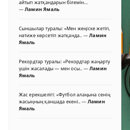
айтып жатқандарын білемін...
—
Ламин Ямаль
Сыншылар туралы: «Мен жеңіске жетіп,
нәтиже көрсетіп жатқанда..
—
Ламин
Ямаль
Рекордтар туралы: «Рекордтар жаңарту
үшін жасалады — мен осы..
—
Ламин
Ямаль
Жас ерекшелігі: «Футбол алаңына сенің
жасыңның қаншада екені..
—
Ламин
Ямаль