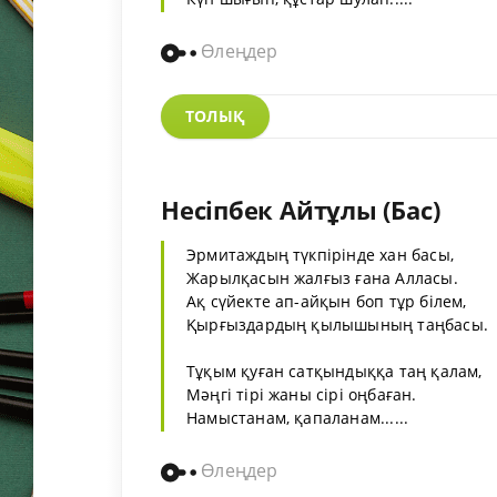
Өлеңдер
ТОЛЫҚ
Несіпбек Айтұлы (Бас)
Эрмитаждың түкпірінде хан басы,
Жарылқасын жалғыз ғана Алласы.
Ақ сүйекте ап-айқын боп тұр білем,
Қырғыздардың қылышының таңбасы.
Тұқым қуған сатқындыққа таң қалам,
Мәңгі тірі жаны сірі оңбаған.
Намыстанам, қапаланам......
Өлеңдер