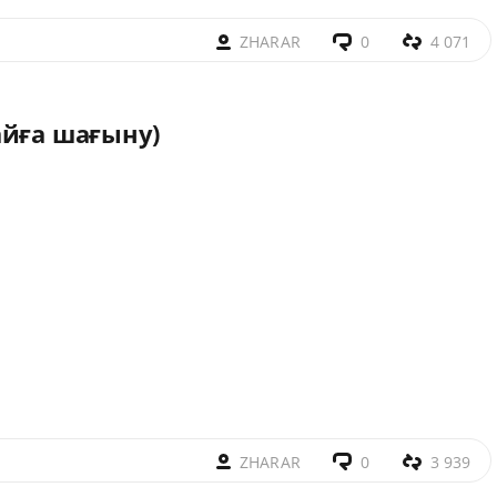
ZHARAR
0
4 071
айға шағыну)
ZHARAR
0
3 939