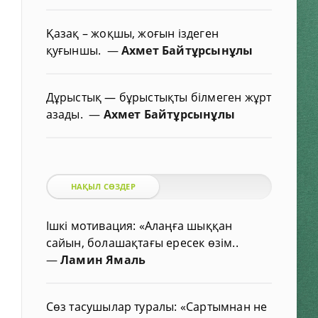
Қазақ – жоқшы, жоғын іздеген
қуғыншы.
—
Ахмет Байтұрсынұлы
Дұрыстық — бұрыстықты білмеген жұрт
азады.
—
Ахмет Байтұрсынұлы
НАҚЫЛ СӨЗДЕР
Ішкі мотивация: «Алаңға шыққан
сайын, болашақтағы ересек өзім..
—
Ламин Ямаль
Сөз тасушылар туралы: «Сартымнан не