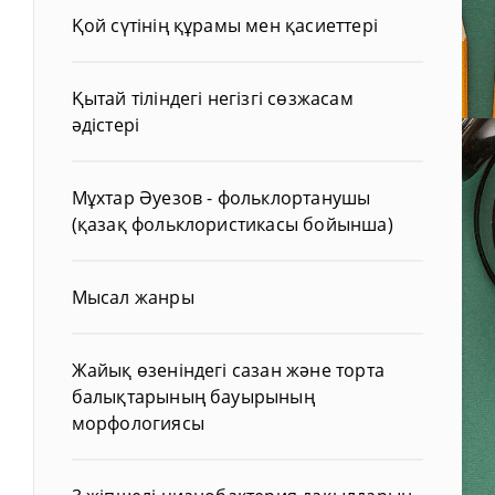
Қой сүтінің құрамы мен қасиеттері
Қытай тіліндегі негізгі сөзжасам
әдістері
Мұхтар Әуезов - фольклортанушы
(қазақ фольклористикасы бойынша)
Мысал жанры
Жайық өзеніндегі сазан және торта
балықтарының бауырының
морфологиясы