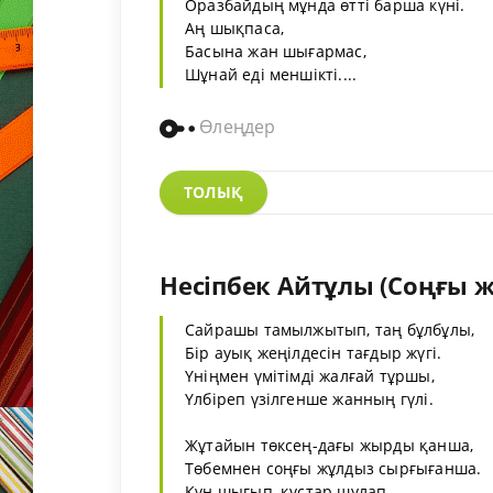
Оразбайдың мұнда өтті барша күні.
Аң шықпаса,
Басына жан шығармас,
Шұнай еді меншікті....
Өлеңдер
ТОЛЫҚ
Несіпбек Айтұлы (Соңғы 
Сайрашы тамылжытып, таң бұлбұлы,
Бір ауық жеңілдесін тағдыр жүгі.
Үніңмен үмітімді жалғай тұршы,
Үлбіреп үзілгенше жанның гүлі.
Жұтайын төксең-дағы жырды қанша,
Төбемнен соңғы жұлдыз сырғығанша.
Күн шығып, құстар шулап.....