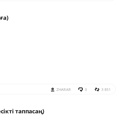
ға)
ZHARAR
0
3 851
ікті таппасаң)