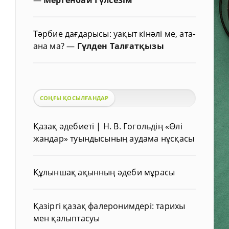
Тәрбие дағдарысы: уақыт кінәлі ме, ата-
ана ма?
—
Гүлден Талғатқызы
СОҢҒЫ ҚОСЫЛҒАНДАР
Қазақ әдебиеті | Н. В. Гогольдің «Өлі
жандар» туындысының аудама нұсқасы
Құлыншақ ақынның әдеби мұрасы
Қазіргі қазақ фалеронимдері: тарихы
мен қалыптасуы