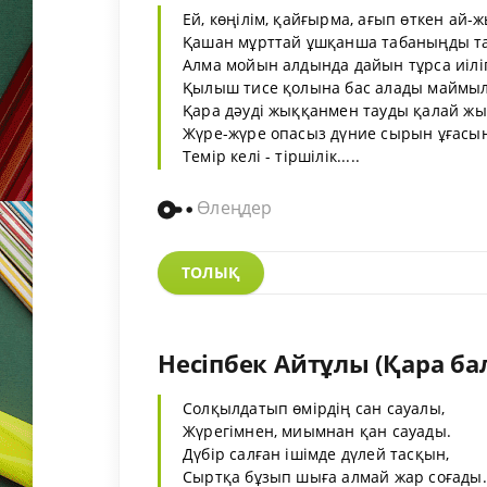
Ей, көңілім, қайғырма, ағып өткен ай-ж
Қашан мұрттай ұшқанша табаныңды т
Алма мойын алдында дайын тұрса иілі
Қылыш тисе қолына бас алады маймыл
Қара дәуді жыққанмен тауды қалай жы
Жүре-жүре опасыз дүние сырын ұғасың
Темір келі - тіршілік.....
Өлеңдер
ТОЛЫҚ
Несіпбек Айтұлы (Қара ба
Солқылдатып өмірдің сан сауалы,
Жүрегімнен, миымнан қан сауады.
Дүбір салған ішімде дүлей тасқын,
Сыртқа бұзып шыға алмай жар соғады.