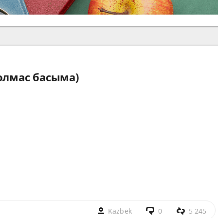
олмас басыма)
Kazbek
0
5 245