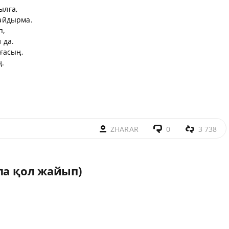
ылға,
айдырма.
п,
 да.
ғасың,
.
ZHARAR
0
3 738
ла қол жайып)