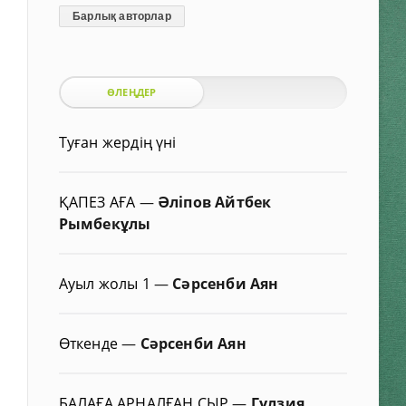
Барлық авторлар
ӨЛЕҢДЕР
Туған жердің үні
ҚАПЕЗ АҒА
—
Әліпов Айтбек
Рымбекұлы
Ауыл жолы 1
—
Сәрсенби Аян
Өткенде
—
Сәрсенби Аян
БАЛАҒА АРНАЛҒАН СЫР
—
Гүлзия