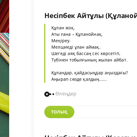
Несіпбек Айтұлы (Құлано
Құлан жоқ.
Аты ғана – Құланойнақ.
Меңіреу.
Мелшиеді ұлан аймақ.
Шегеді аяқ бассаң сес көрсетіп,
Түбінен тобылғының жылан айбат.
Құландар, қайдасыңдар аңыздағы?
Аңырап сөзде қалдың......
Өлеңдер
ТОЛЫҚ