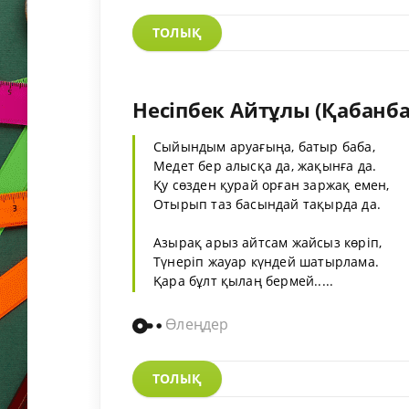
ТОЛЫҚ
Несіпбек Айтұлы (Қабанб
Сыйындым аруағыңа, батыр баба,
Медет бер алысқа да, жақынға да.
Қу сөзден қурай орған заржақ емен,
Отырып таз басындай тақырда да.
Азырақ арыз айтсам жайсыз көріп,
Түнеріп жауар күндей шатырлама.
Қара бұлт қылаң бермей.....
Өлеңдер
ТОЛЫҚ