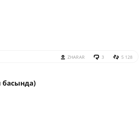
ZHARAR
3
5 128
 басында)