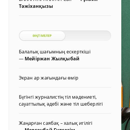
Тәжіханқызы
ӘҢГІМЕЛЕР
Балалық шағымның ескерткіші
—
Мейіржан Жылқыбай
Экран ар жағындағы өмір
Бүгінгі журналистің тіл мәдениеті,
сауаттылық әдебі және тіл шеберлігі
Жаңарған саябақ – халық игілігі
—
Мергенбай Гүлсезім