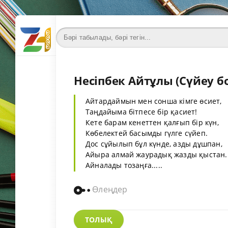
Несіпбек Айтұлы (Сүйеу б
Айтардаймын мен сонша кімге өсиет,
Таңдайыма бітпесе бір қасиет!
Кете барам кенеттен қалғып бір күн,
Көбелектей басымды гүлге сүйеп.
Дос сұйылып бұл күнде, азды дұшпан,
Айыра алмай жаурадық жазды қыстан.
Айналады тозаңға.....
Өлеңдер
ТОЛЫҚ