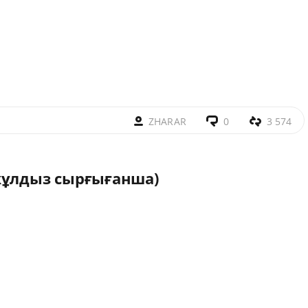
ZHARAR
0
3 574
жұлдыз сырғығанша)