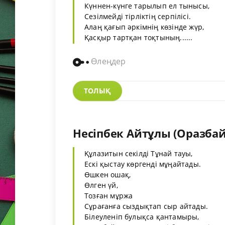
Күннен-күнге тарылып ел тынысы,
Сезілмейді тірліктің серпілісі.
Алаң қағып әркімнің көзінде жүр,
Қасқыр тартқан тоқтының......
Өлеңдер
ТОЛЫҚ
Несіпбек Айтұлы (Оразбай
Құлазитын секілді Тұнай тауы,
Ескі қыстау көргенді мұңайтады.
Өшкен ошақ,
Өлген үй,
Тозған мұржа
Сұрағанға сыздықтап сыр айтады.
Білеуленіп булықса қантамыры,