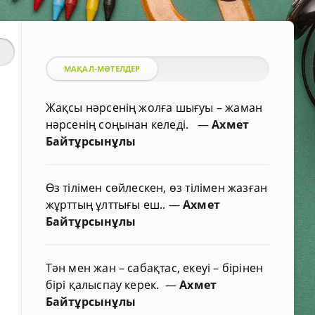
МАҚАЛ-МӘТЕЛДЕР
Жақсы нәрсенің жолға шығуы – жаман
нәрсенің соңынан келеді.
—
Ахмет
Байтұрсынұлы
Өз тілімен сөйлескен, өз тілімен жазған
жұрттың ұлттығы еш..
—
Ахмет
Байтұрсынұлы
Тән мен жан – сабақтас, екеуі – бірінен
бірі қалыспау керек.
—
Ахмет
Байтұрсынұлы