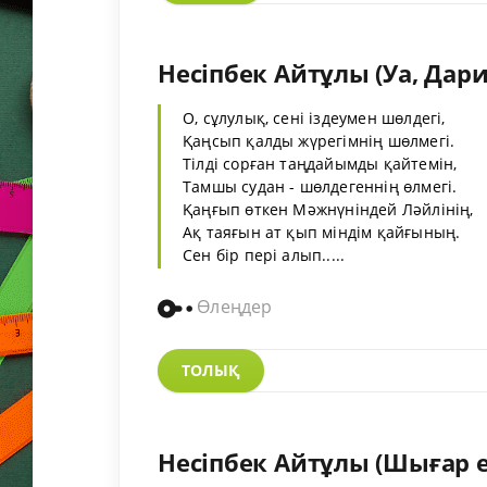
Несіпбек Айтұлы (Уа, Дари
О, сұлулық, сені іздеумен шөлдегі,
Қаңсып қалды жүрегімнің шөлмегі.
Тілді сорған таңдайымды қайтемін,
Тамшы судан - шөлдегеннің өлмегі.
Қаңғып өткен Мәжнүніндей Ләйлінің,
Ақ таяғын ат қып міндім қайғының.
Сен бір пері алып.....
Өлеңдер
ТОЛЫҚ
Несіпбек Айтұлы (Шығар ес