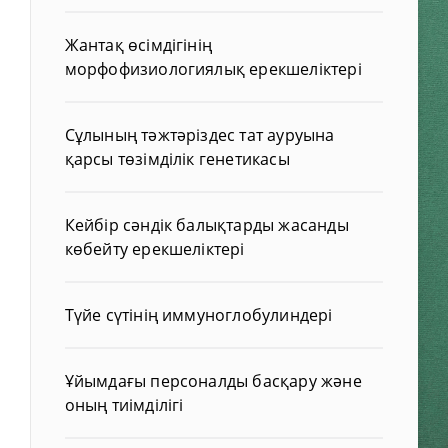
Жантақ өсімдігінің
морфофизиологиялық ерекшеліктері
Сұлының тәжтәріздес тат ауруына
қарсы төзімділік генетикасы
Кейбір сәндік балықтарды жасанды
көбейту ерекшеліктері
Түйе сүтінің иммуноглобулиндері
Ұйымдағы персоналды басқару және
оның тиімділігі