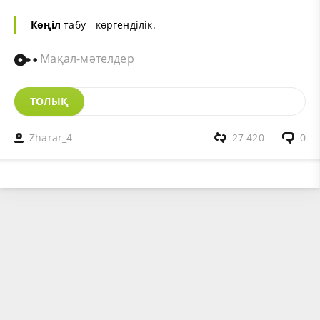
Көңіл
табу - көргенділік.
Мақал-мәтелдер
ТОЛЫҚ
Zharar_4
27 420
0