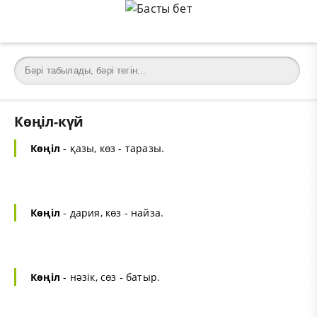
Көңіл-күй
Көңіл
- қазы, көз - таразы.
Көңіл
- дария, көз - найза.
Көңіл
- нәзік, сөз - батыр.