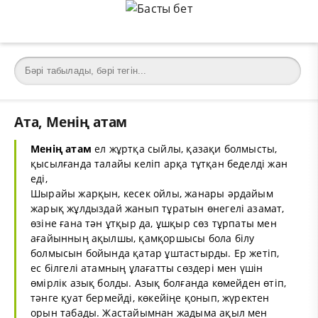
Ата, Менің атам
Менің атам
ел жұртқа сыйлы, қазақи болмысты,
қысылғанда талайы келіп арқа тұтқан беделді жан
еді,
Шырайы жарқын, кесек ойлы, жанары әрдайым
жарық жұлдыздай жанып тұратын өнегелі азамат,
өзіне ғана тән ұтқыр да, ұшқыр сөз тұрпаты мен
ағайынның ақылшы, қамқоршысы бола білу
болмысын бойында қатар ұштастырды. Ер жетіп,
ес білгелі атамның ұлағатты сөздері мен үшін
өмірлік азық болды. Азық болғанда көмейден өтіп,
тәнге қуат бермейді, көкейіңе қонып, жүректен
орын табады. Жастайымнан жадыма ақыл мен