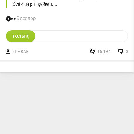
білім нәрін құйған....
Эсселер
ТОЛЫҚ
ZHARAR
16 194
0