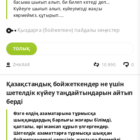
басыма шығып алып, би билеп кетеді деп…
Күйеуге шығып алып, күйеуімiздi жақсы
көрмеймiз, құтырып....
Қыздарға (бойжеткен) пайдалы кеңестер
ТОЛЫҚ
ZHARAR
10 890
0
Қазақстандық бойжеткендер не үшін
шетелдік күйеу таңдайтындарын айтып
берді
Өзге елдің азаматарына тұрмысқа
шыққандардың барлығы жоғары білімді,
қалталы, әрі мансап құрып үлгергендер.
Шетелдік азаматтарға тұрмысқа шыққан
бойжеткендерді көпшілік жақтыра бермейді.