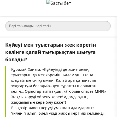
Күйеуі мен туыстарын жек көретін
келінге қалай тығырықтан шығуға
болады?
Құралай Ханым: «Күйеуімді де және оның
туыстарын да жек көремін. Балам үшін ғана
шыдайтын сияқтымын. Қалай ара қатынасты
жақсартуға болады?»- деп сұрапты шаршаған
келін… Орыстар айтпақшы: «Любовь спасет МИР!»
Жақсы көруді үйрену керек! Адамдардың
жақсылығын көре білу қажет!
Бiз қазiр жақсы көрудi ұмытқан адамдармыз…
Үйленiп алып, әйелімiздi жақсы көргiмiз келмейді,