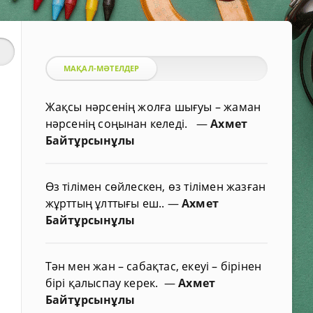
МАҚАЛ-МӘТЕЛДЕР
Жақсы нәрсенің жолға шығуы – жаман
нәрсенің соңынан келеді.
—
Ахмет
Байтұрсынұлы
Өз тілімен сөйлескен, өз тілімен жазған
жұрттың ұлттығы еш..
—
Ахмет
Байтұрсынұлы
Тән мен жан – сабақтас, екеуі – бірінен
бірі қалыспау керек.
—
Ахмет
Байтұрсынұлы