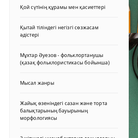
Қой сүтінің құрамы мен қасиеттері
Қытай тіліндегі негізгі сөзжасам
әдістері
Мұхтар Әуезов - фольклортанушы
(қазақ фольклористикасы бойынша)
Мысал жанры
Жайық өзеніндегі сазан және торта
балықтарының бауырының
морфологиясы