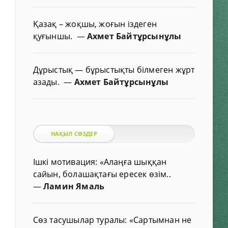
Қазақ – жоқшы, жоғын іздеген
қуғыншы.
—
Ахмет Байтұрсынұлы
Дұрыстық — бұрыстықты білмеген жұрт
азады.
—
Ахмет Байтұрсынұлы
НАҚЫЛ СӨЗДЕР
Ішкі мотивация: «Алаңға шыққан
сайын, болашақтағы ересек өзім..
—
Ламин Ямаль
Сөз тасушылар туралы: «Сартымнан не