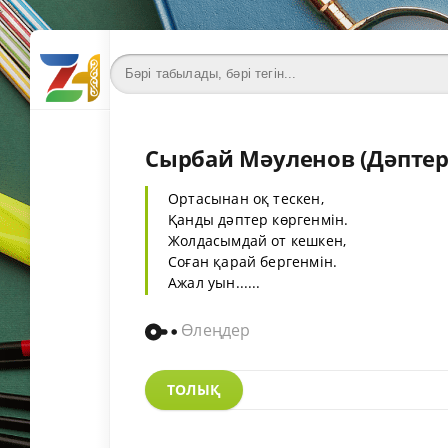
Сырбай Мәуленов (Дәптер
Ортасынан оқ тескен,
Қанды дәптер көргенмін.
Жолдасымдай от кешкен,
Соған қарай бергенмін.
Ажал уын......
Өлеңдер
ТОЛЫҚ