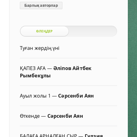
Барлық авторлар
ӨЛЕҢДЕР
Туған жердің үні
ҚАПЕЗ АҒА
—
Әліпов Айтбек
Рымбекұлы
Ауыл жолы 1
—
Сәрсенби Аян
Өткенде
—
Сәрсенби Аян
БАЛАҒА АРНАЛҒАН СЫР
—
Гүлзия