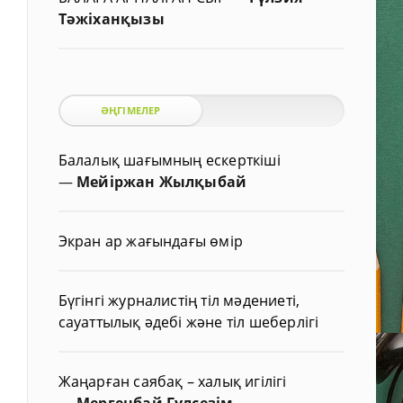
Тәжіханқызы
ӘҢГІМЕЛЕР
Балалық шағымның ескерткіші
—
Мейіржан Жылқыбай
Экран ар жағындағы өмір
Бүгінгі журналистің тіл мәдениеті,
сауаттылық әдебі және тіл шеберлігі
Жаңарған саябақ – халық игілігі
—
Мергенбай Гүлсезім