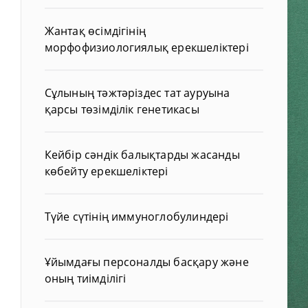
Жантақ өсімдігінің
морфофизиологиялық ерекшеліктері
Сұлының тәжтәріздес тат ауруына
қарсы төзімділік генетикасы
Кейбір сәндік балықтарды жасанды
көбейту ерекшеліктері
Түйе сүтінің иммуноглобулиндері
Ұйымдағы персоналды басқару және
оның тиімділігі