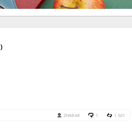
)
ZHARAR
1
1 501