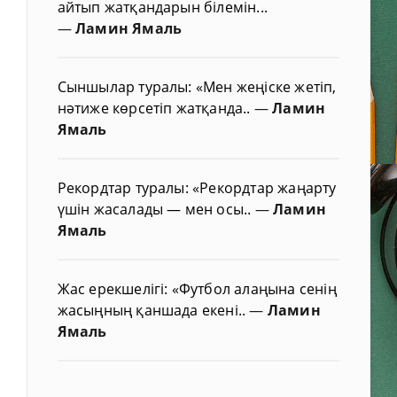
айтып жатқандарын білемін...
—
Ламин Ямаль
Сыншылар туралы: «Мен жеңіске жетіп,
нәтиже көрсетіп жатқанда..
—
Ламин
Ямаль
Рекордтар туралы: «Рекордтар жаңарту
үшін жасалады — мен осы..
—
Ламин
Ямаль
Жас ерекшелігі: «Футбол алаңына сенің
жасыңның қаншада екені..
—
Ламин
Ямаль