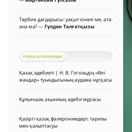
Тәрбие дағдарысы: уақыт кінәлі ме, ата-
ана ма?
—
Гүлден Талғатқызы
СОҢҒЫ ҚОСЫЛҒАНДАР
Қазақ әдебиеті | Н. В. Гогольдің «Өлі
жандар» туындысының аудама нұсқасы
Құлыншақ ақынның әдеби мұрасы
Қазіргі қазақ фалеронимдері: тарихы
мен қалыптасуы