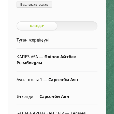
Барлық авторлар
ӨЛЕҢДЕР
Туған жердің үні
ҚАПЕЗ АҒА
—
Әліпов Айтбек
Рымбекұлы
Ауыл жолы 1
—
Сәрсенби Аян
Өткенде
—
Сәрсенби Аян
БАЛАҒА АРНАЛҒАН СЫР
—
Гүлзия