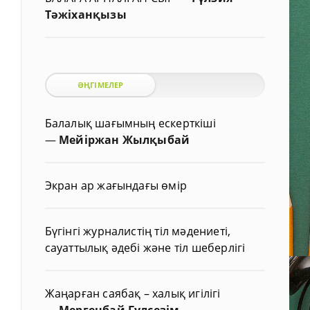
Тәжіханқызы
ӘҢГІМЕЛЕР
Балалық шағымның ескерткіші
—
Мейіржан Жылқыбай
Экран ар жағындағы өмір
Бүгінгі журналистің тіл мәдениеті,
сауаттылық әдебі және тіл шеберлігі
Жаңарған саябақ – халық игілігі
—
Мергенбай Гүлсезім