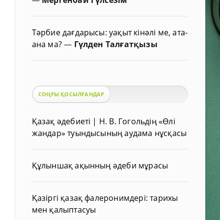
Тәрбие дағдарысы: уақыт кінәлі ме, ата-
ана ма?
—
Гүлден Талғатқызы
СОҢҒЫ ҚОСЫЛҒАНДАР
Қазақ әдебиеті | Н. В. Гогольдің «Өлі
жандар» туындысының аудама нұсқасы
Құлыншақ ақынның әдеби мұрасы
Қазіргі қазақ фалеронимдері: тарихы
мен қалыптасуы