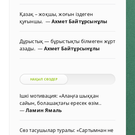
Қазақ – жоқшы, жоғын іздеген
қуғыншы.
—
Ахмет Байтұрсынұлы
Дұрыстық — бұрыстықты білмеген жұрт
азады.
—
Ахмет Байтұрсынұлы
НАҚЫЛ СӨЗДЕР
Ішкі мотивация: «Алаңға шыққан
сайын, болашақтағы ересек өзім..
—
Ламин Ямаль
Сөз тасушылар туралы: «Сартымнан не