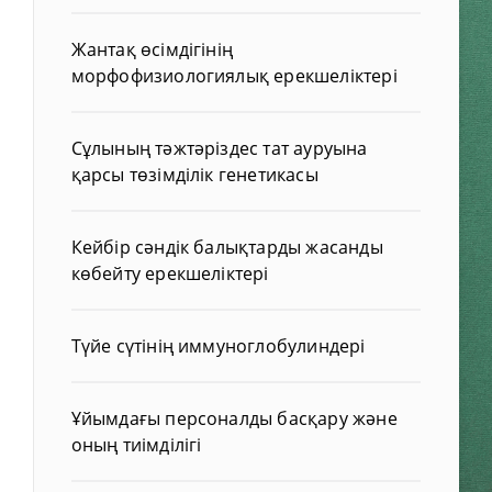
Жантақ өсімдігінің
морфофизиологиялық ерекшеліктері
Сұлының тәжтәріздес тат ауруына
қарсы төзімділік генетикасы
Кейбір сәндік балықтарды жасанды
көбейту ерекшеліктері
Түйе сүтінің иммуноглобулиндері
Ұйымдағы персоналды басқару және
оның тиімділігі