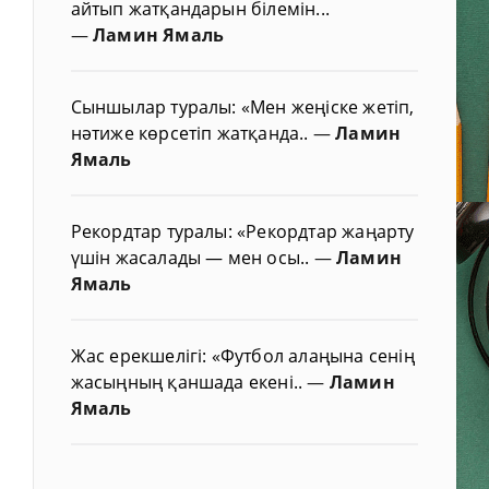
айтып жатқандарын білемін...
—
Ламин Ямаль
Сыншылар туралы: «Мен жеңіске жетіп,
нәтиже көрсетіп жатқанда..
—
Ламин
Ямаль
Рекордтар туралы: «Рекордтар жаңарту
үшін жасалады — мен осы..
—
Ламин
Ямаль
Жас ерекшелігі: «Футбол алаңына сенің
жасыңның қаншада екені..
—
Ламин
Ямаль