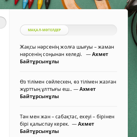
МАҚАЛ-МӘТЕЛДЕР
Жақсы нәрсенің жолға шығуы – жаман
нәрсенің соңынан келеді.
—
Ахмет
Байтұрсынұлы
Өз тілімен сөйлескен, өз тілімен жазған
жұрттың ұлттығы еш..
—
Ахмет
Байтұрсынұлы
Тән мен жан – сабақтас, екеуі – бірінен
бірі қалыспау керек.
—
Ахмет
Байтұрсынұлы