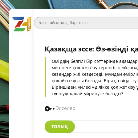
Қазақща эссе: Өз-өзіңді қ
Өмірдің белгілі бір сәттерінде адамда
мен неге қол жеткізу керектігін ойлан
кезеңдер жиі кездеседі. Мұндай өмірлік
қолайсыздығы болады. Бірақ, өзіңді т
Біріншіден, үйлесімділікке қол жеткізу 
түсінуді қалай үйренуге болады?
Эсселер
ТОЛЫҚ