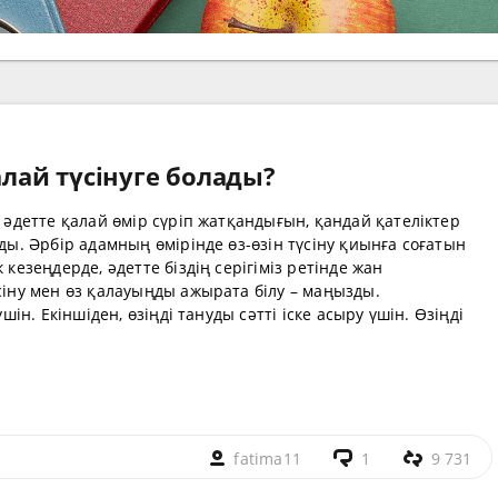
алай түсінуге болады?
р әдетте қалай өмір сүріп жатқандығын, қандай қателіктер
ады. Әрбір адамның өмірінде өз-өзін түсіну қиынға соғатын
 кезеңдерде, әдетте біздің серігіміз ретінде жан
үсіну мен өз қалауыңды ажырата білу – маңызды.
үшін. Екіншіден, өзіңді тануды сәтті іске асыру үшін. Өзіңді
fatima11
1
9 731