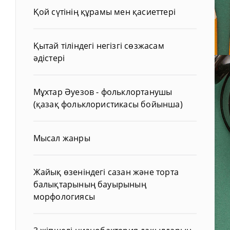
Қой сүтінің құрамы мен қасиеттері
Қытай тіліндегі негізгі сөзжасам
әдістері
Мұхтар Әуезов - фольклортанушы
(қазақ фольклористикасы бойынша)
Мысал жанры
Жайық өзеніндегі сазан және торта
балықтарының бауырының
морфологиясы