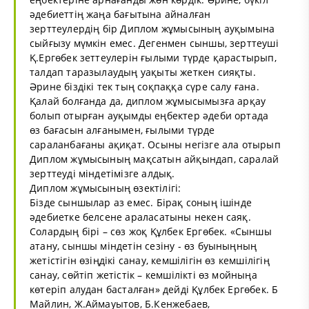
әдебиеттің жаңа бағытына айналған
зерттеулердің бір Диплом жұмысының ауқымына
сыйғызу мүмкін емес. Дегенмен сыншы, зерттеуші
Қ.Ергөбек зеттеулерін ғылыми түрде қарастырып,
талдап таразылаудың уақыты жеткен сияқты.
Әрине біздікі тек тың соқпаққа сүре салу ғана.
Қалай болғанда да, диплом жұмысымызға арқау
болып отырған ауқымды еңбектер әдеби ортада
өз бағасын алғанымен, ғылыми түрде
сараланбағаны ақиқат. Осыны негізге ала отырып
Диплом жұмысының мақсатын айқындап, саралай
зерттеуді міндетімізге алдық.
Диплом жұмысының өзектілігі:
Бізде сыншылар аз емес. Бірақ соның ішінде
әдебиетке белсене араласатыны некен саяқ.
Солардың бірі – сөз жоқ Құлбек Ергөбек. «Сыншы
атану, сыншы міндетін сезіну - өз буыныңның
жетістігін өзіңдікі санау, кемшілігін өз кемшілігің
санау, сөйтіп жетістік – кемшілікті өз мойныңа
көтеріп алудан басталған» дейді Құлбек Ергөбек. Б
Майлин, Ж.Аймауытов, Б.Кенжебаев,