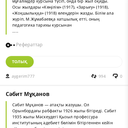
мұғалімдер курсына түсіп, онда бір жыл оқиды.
Осы жылдары «Көңілім» (1917), «Зарығу» (1918),
«Жоқшылыққа» (1918) өлеңдерін жазды. Білім ала
жүріп, М.Жұмабаевқа хатшылық етті‚ оның
педагогика тарихы курсынан
.....
Рефераттар
ТОЛЫҚ
aygerim777
994
0
Сәбит Мұқанов
Сәбит Мұқанов — атақты жазушы. Ол
Орынбордағы рабфакты 1926 жылы бітіреді. Сәбит
1935 жылы Мәскеудегі Қызыл профессура
институтының әдебиет бөлімін бітіргеннен кейін