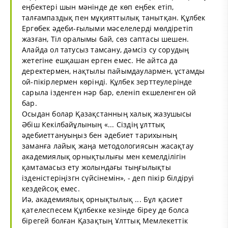
еңбектері шын мәнінде де көп еңбек етіп,
талғампаздық пен мұқияттылық танытқан. Құлбек
Ергөбек әдеби-ғылыми мәселелерді мөлдіретіп
жазған, Тіл оралымы бай, сөз саптасы шешен.
Алайда ол татусыз тамсану, дәмсіз су сорудың
жетегіне ешқашан ерген емес. Не айтса да
деректермен, нақтылы пайымдаулармен, ұстамды
ой-пікірлермен көрінді. Құлбек зерттеулерінде
сарыла ізденген нәр бар, еленіп екшеленген ой
бар.
Осыдан болар Қазақстанның халық жазушысы
Әбіш Кекілбайұлының «... Сіздің ұлттық
әдебиеттануыңыз бен әдебиет тарихының
заманға лайық жаңа методологиясын жасақтау
академиялық орнықтылығы мен кемелділігін
қамтамасыз ету жолындағы тыңғылықты
ізденістеріңізгн сүйсінемін», - деп пікір білдіруі
кездейсоқ емес.
Иә, академиялық орнықтылық ... Бұл қасиет
қателеспесем Құлбекке кезінде біреу де болса
бірегей болған Қазақтың Ұлттық Мемлекеттік