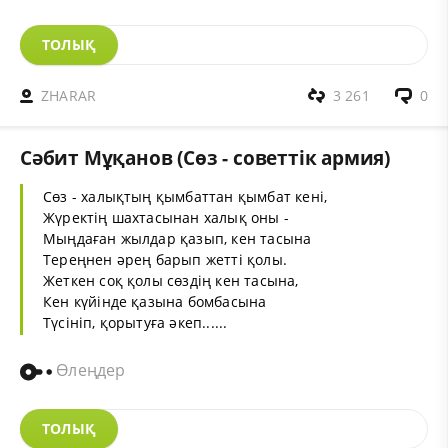
ТОЛЫҚ
ZHARAR
3 261
0
Cәбит Мұқанов (Сөз - советтік армия)
Сөз
- халықтың қымбаттан қымбат кені,
Жүректің шахтасынан халық оны -
Мыңдаған жылдар қазып, кен тасына
Тереңнен әрең барып жетті қолы.
Жеткен соқ қолы сөздің кен тасына,
Кен күйінде қазына бомбасына
Түсініп, қорытуға әкеп......
Өлеңдер
ТОЛЫҚ