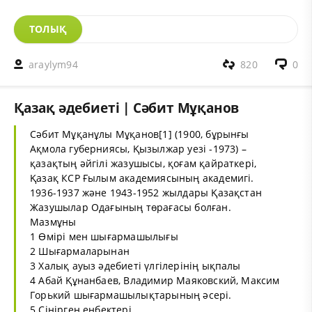
ТОЛЫҚ
araylym94
820
0
Қазақ әдебиеті | Сәбит Мұқанов
Сәбит Мұқанұлы Мұқанов[1] (1900, бұрынғы
Ақмола губерниясы, Қызылжар уезі -1973) –
қазақтың әйгілі жазушысы, қоғам қайраткері,
Қазақ КСР Ғылым академиясының академигі.
1936-1937 және 1943-1952 жылдары Қазақстан
Жазушылар Одағының төрағасы болған.
Мазмұны
1 Өмірі мен шығармашылығы
2 Шығармаларынан
3 Халық ауыз әдебиеті үлгілерінің ықпалы
4 Абай Құнанбаев, Владимир Маяковский, Максим
Горький шығармашылықтарының әсері.
5 Сіңірген еңбектері