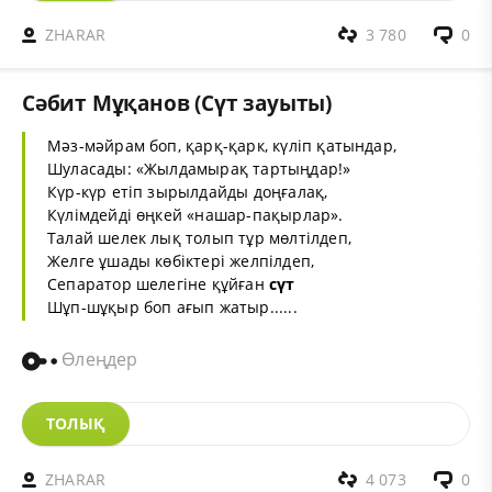
ZHARAR
3 780
0
Cәбит Мұқанов (Сүт зауыты)
Мәз-мәйрам боп, қарқ-қарк, күліп қатындар,
Шуласады: «Жылдамырақ тартыңдар!»
Күр-күр етіп зырылдайды доңғалақ,
Күлімдейді өңкей «нашар-пақырлар».
Талай шелек лық толып тұр мөлтілдеп,
Желге ұшады көбіктері желпілдеп,
Сепаратор шелегіне құйған
сүт
Шұп-шұқыр боп ағып жатыр......
Өлеңдер
ТОЛЫҚ
ZHARAR
4 073
0