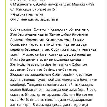
6 Мұқановтың Әдеби-мемориалдық Мұражай-Үйі
6.1 Қысқаша биография [5]
7 Әдебиеттер тізімі
Өмірі мен шығармашылығы
Сәбит қазіргі Солтүстік Қазақстан облысының
Жамбыл ауданындағы Жаманшұбар (бұрынғы
Ақмола губерниясы, Қызылжар уезі, Таузар
болысына қарасты екінші ауыл) деген жерде
кедей отбасында туған. Сәбит жеті жасқа келгенде
әкесі – Мұқан, сегізге толғанда шешесі өледі де,
Мұстафа деген ағасының қолында қалады.
Жетімдіктің ауыр қасіретін тартқан Сәбит он
жасынан бастап өз бетінше еңбек етеді.
Жоқшылық зардабынан Сәбит әркімнің есігінде
жүріп, отыншы, сушы, қойшы, жылқышы болып күн
кешіреді. Тапқаны тамағына жетпей, мұқтаждық
қолын байлаған ол – жасында оқи алмайды. Бірақ,
оқысам, білсем деген арманы ойынан бір кеткен
емес. Өз бетінше ұмтылып, ауыл молдаларынан
хат таниды, 15 жасында қисса, дастандар оқи