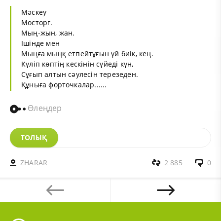
Мәскеу
Мосторг.
Мың
-жын, жан.
Ішінде мен
Мыңға мыңқ етпейтұғын үй биік, кең.
Күліп көптің кескінін сүйеді күн,
Сұғып алтын сәулесін терезеден.
Құныға форточкалар......
Өлеңдер
ТОЛЫҚ
ZHARAR
2 885
0