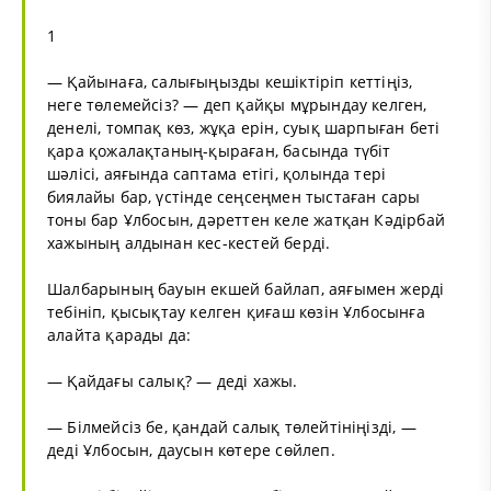
1
— Қайынаға, салығыңызды кешіктіріп кеттіңіз,
неге төлемейсіз? — деп қайқы мұрындау келген,
денелі, томпақ көз, жұқа ерін, суық шарпыған беті
қара қожалақтаның-қыраған, басында түбіт
шәлісі, аяғында саптама етігі, қолында тері
биялайы бар, үстінде сеңсеңмен тыстаған сары
тоны бар Ұлбосын, дәреттен келе жатқан Кәдірбай
хажының алдынан кес-кестей берді.
Шалбарының бауын екшей байлап, аяғымен жерді
тебініп, қысықтау келген қиғаш көзін Ұлбосынға
алайта қарады да:
— Қайдағы салық? — деді хажы.
— Білмейсіз бе, қандай салық төлейтініңізді, —
деді Ұлбосын, даусын көтере сөйлеп.