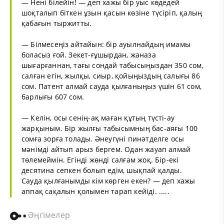
— Нені білейін! — деп хажы бір уыс көдедей
шоқталып біткен ұзын қасын көзіне түсіріп, қалың
қабағын тыржитты.
— Білмесеңіз айтайын: бір ауылнайдың имамы
боласыз ғой. Зекет-ғұшырдан, жаназа
шығарғаннан, тағы сондай табысыңыздан 350 сом,
салған егін, жылқы, сиыр, қойыңыздың салығы 86
сом. Патент алмай сауда қылғаныңыз үшін 61 сом,
барлығы 607 сом.
— Келін, осы сенің-ақ маған құтың түсті-ау
жарқыным. Бір жылғы табысымның бас-аяғы 100
сомға зорға толады. Әнеугүні пинәтделге осы
мәнімді айтып арыз бергем. Одан жауап алмай
төлемеймін. Егінді жөнді салғам жоқ. Бір-екі
десятина сепкен болып едім, шықпай қалды.
Сауда қылғанымды кім көрген екен? — деп хажы
аппақ сақалын қолымен тарап кейіді. .....
Әңгімелер