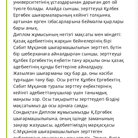
университетінің ұстаздарынан дарыған деп ой
түюге болады. Алайда сыншы, зерттеуші Құлбек
Ергөбек шығармаларының кейінгі толқынға,
артынан ерген ізбасарларына беймәлім қырлары
бары анық.
Диплом жұмысының негізгі мақсаты мен міндеті:
Қазақ әдебиетінің жарқын бейнелерінің бірі
Сәбит Мұқанов шығармашылығын зерттеп, бүтін
бір шеберханаға айналдырған сыншы, зерттеуші
Құлбек Ергөбектің еңбегін тану арқылы оны қазақ
әдебиетінің құнды беттеріне айналдыру.
Жазылған шығарманы оқу бар да, оны кәсіби
тұрғыдан тану бар. Осы ретте Құлбек Ергөбектің
Сәбит Мұқанов туралы зерттеу еңбектерінің
кейінгі әдебиеттанушылар үшін танымдық
маңызы зор. Осы тақырыпты зерттеудегі біздіңі
мақсатымыз да осы арнаға саяды.
Сондықтан Диплом жұмысымызды Қ.Ергөбек
шығармашылығына, оның ішінде заманының
заңғар жазушысы, әдебиетіміздің марқасқасы
С.Мұқанов шығармашылығын зерттеген
еңбектеріне арнағанды жөн көрдік. Әрине, бүкіл