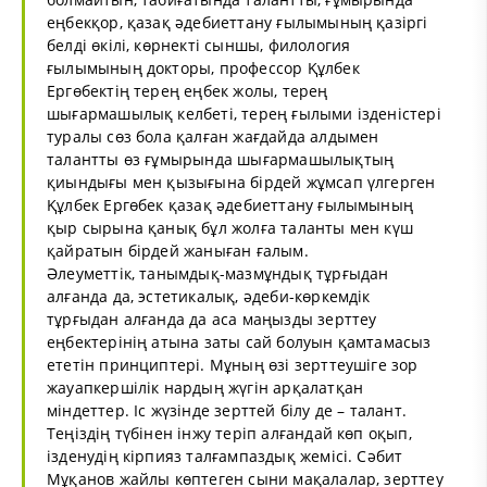
еңбекқор, қазақ әдебиеттану ғылымының қазіргі
белді өкілі, көрнекті сыншы, филология
ғылымының докторы, профессор Құлбек
Ергөбектің терең еңбек жолы, терең
шығармашылық келбеті, терең ғылыми ізденістері
туралы сөз бола қалған жағдайда алдымен
талантты өз ғұмырында шығармашылықтың
қиындығы мен қызығына бірдей жұмсап үлгерген
Құлбек Ергөбек қазақ әдебиеттану ғылымының
қыр сырына қанық бұл жолға таланты мен күш
қайратын бірдей жаныған ғалым.
Әлеуметтік, танымдық-мазмұндық тұрғыдан
алғанда да, эстетикалық, әдеби-көркемдік
тұрғыдан алғанда да аса маңызды зерттеу
еңбектерінің атына заты сай болуын қамтамасыз
ететін принциптері. Мұның өзі зерттеушіге зор
жауапкершілік нардың жүгін арқалатқан
міндеттер. Іс жүзінде зерттей білу де – талант.
Теңіздің түбінен інжу теріп алғандай көп оқып,
ізденудің кірпияз талғампаздық жемісі. Сәбит
Мұқанов жайлы көптеген сыни мақалалар, зерттеу