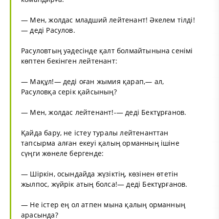
— Мен, жолдас младший лейтенант! Әкелем тілді!
— деді Расулов.
Расуловтың уәдесінде қалт болмайтынына сенімі
көптен бекінген лейтенант:
— Мақұл!— деді оған жымия қарап,— ал,
Расуловқа серік қайсының?
— Мен, жолдас лейтенант!-— деді Бектұрғанов.
Қайда бару, не істеу туралы лейтенанттан
тапсырма алған екеуі қалың орманның ішіне
сүңги жөнеле бергенде:
— Шіркін, осындайда жүзіктің, көзінен өтетін
жылпос, жүйрік атың болса!— деді Бектұрғанов.
— Не істер ең ол атпен мына қалың орманның
арасында?