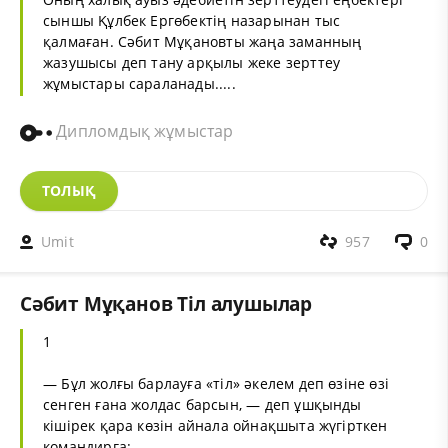
сыншы Құлбек Ергөбектің назарынан тыс
қалмаған. Сәбит Мұқановты жаңа заманның
жазушысы деп тану арқылы жеке зерттеу
жұмыстары сараланады.....
Дипломдық жұмыстар
ТОЛЫҚ
Umit
957
0
Сәбит Мұқанов Тіл алушылар
1
— Бұл жолғы барлауға «тіл» әкелем деп өзіне өзі
сенген ғана жолдас барсын, — деп ұшқынды
кішірек қара көзін айнала ойнақшыта жүгірткен
командирға: