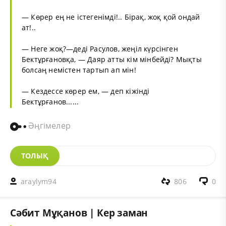
— Көрер ең не істегенімді!.. Бірақ, жоқ қой ондай
ат!..
— Неге жоқ?—деді Расулов, жеңіл күрсінген
Бектұрғановқа, — Даяр атты кім мінбейді? Мықты
болсаң немістен тартып ап мін!
— Кездессе көрер ем, — деп кіжінді
Бектұрғанов......
Әңгімелер
ТОЛЫҚ
araylym94
806
0
Сәбит Мұқанов | Кер заман