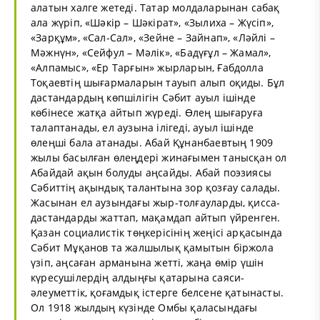
алатын халге жетеді. Татар молдаларынан сабақ
ала жүріп, «Шәкір – Шәкірат», «Зылиха – Жүсіп»,
«Зарқұм», «Сал-Сал», «Зейне – Зайнап», «Ләйлі –
Мәжнүн», «Сейфул – Мәлік», «Бадүғұл – Жамал»,
«Алпамыс», «Ер Тарғын» жырларын, Ғабдолла
Тоқаевтің шығармаларын тауып алып оқиды. Бұл
дастандардың көпшілігін Сәбит ауыл ішінде
көбінесе жатқа айтып жүреді. Өлең шығаруға
талаптанады, ел аузына ілігеді, ауыл ішінде
өлеңші бала атанады. Абай Құнанбаевтың 1909
жылы басылған өлеңдері жинағымен танысқан ол
Абайдай ақын болуды аңсайды. Абай поэзиясы
Сәбиттің ақындық талантына зор қозғау салады.
Жасынан ел аузындағы жыр-толғауларды, қисса-
дастандарды жаттап, мақамдап айтып үйренген.
Қазан социалистік төңкерісінің жеңісі арқасында
Сәбит Мұқанов та жалшылық қамытын біржола
үзіп, аңсаған арманына жетті, жаңа өмір үшін
күресушілердің алдыңғы қатарына саяси-
әлеуметтік, қоғамдық істерге белсене қатынасты.
Ол 1918 жылдың күзінде Омбы қаласындағы