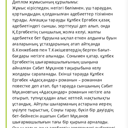
Диплом жұмысының құрылымы:
Жұмыс кіріспеден, негізгі бөлімнен, үш тараудан,
қортындыдан, қолданылған әдебиеттер тізімінен
тұрады. Алғашқы тарауды Құлбек Ергөбек қазақ
әдебиетіндегі сыншы, зерттеуші деп алып, онда
Қ.Ергөбектің сыншылық жолға келуі, жалпы
әдебиетке бет бұруына ықпал еткен алдынғы буын
ағаларының, ұстаздарының атап айтқанда
Б.Кенжебаев пен Т.Кәкішевтердің берген бағыт-
бағдары негізге алынады. Сонымен қатар, құлбек
Ергөбектің шығармашылығының шыңына
айналған Сәбит Мұқанов тақырыбына келу
жолдары сараланады. Екінші тарауда Құлбек
Ергөбек «Адасқандар» романын – романнан
повестке деп атап, бұл тарауда сыншының Сәбит
Мұқановтың «Адасқандар» романын негізге ала
отырып, түпнұсқадан алыс кетпей, нақтылықты
ұстандық. Айтулы шығарманың астарына иерең
үңілуге тырыстық. Соңғы тарау, бүкіл бір дәуірдің
бет-бейнесін ашатын Сәбит Мұқанов
шығармашылығын тағы бір қырына арналады.
Оның халық ауыз әдебиетін зерттеудегі еңбектері