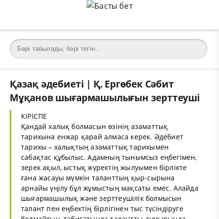
Қазақ әдебиеті | Қ. Ергөбек Сәбит
Мұқанов шығармашылығын зерттеуші
КІРІСПЕ
Қандай халық болмасын өзінің азаматтық
тарихына енжар қарай алмаса керек. Әдебиет
тарихы – халықтың азаматтық тарихымен
сабақтас құбылыс. Адамның тынымсыз еңбегімен,
зерек ақыл, ыстық жүректің жылуымен бірлікте
ғана жасауы мүмкін таланттың қыр-сырына
арнайы үңілу бұл жұмыстың мақсаты емес. Алайда
шығармашылық және зерттеушілік болмысын
талант пен еңбектің бірлігінен тыс түсіндіруге
болмайтын, табиғатында талантты, ғұмырында