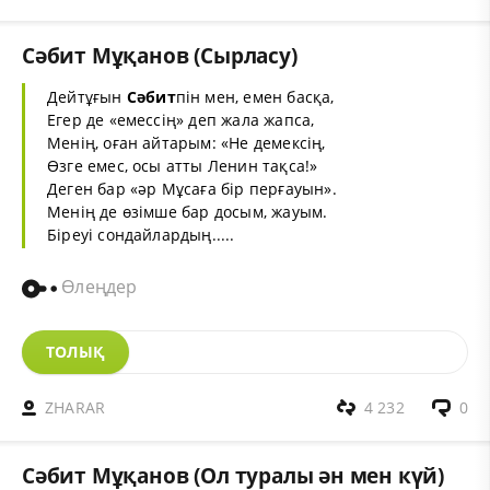
Cәбит Мұқанов (Сырласу)
Дейтұғын
Сәбит
пін мен, емен басқа,
Егер де «емессің» деп жала жапса,
Менің, оған айтарым: «Не демексің,
Өзге емес, осы атты Ленин тақса!»
Деген бар «әр Мұсаға бір перғауын».
Менің де өзімше бар досым, жауым.
Біреуі сондайлардың.....
Өлеңдер
ТОЛЫҚ
ZHARAR
4 232
0
Cәбит Мұқанов (Ол туралы ән мен күй)