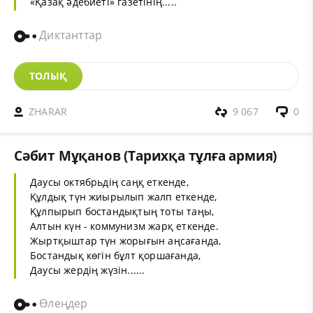
«Қазақ әдебиеті» газетінің.....
Диктанттар
ТОЛЫҚ
ZHARAR
9 067
0
Cәбит Мұқанов (Тарихқа тұлға армия)
Даусы октябрьдің саңқ еткенде,
Құлдық түн жиырылып жалп еткенде,
Құлпырып бостандықтың тоты таңы,
Алтын күн - коммунизм жарқ еткенде.
Жыртқыштар түн жорығын аңсағанда,
Бостандық көгін
бұлт
қоршағанда,
Даусы жердің жүзін......
Өлеңдер