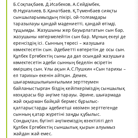
Б.Соқпақбаев, Д.Исабеков, А.Сейдімбек,
Ө.Нұрғалиев, Б.Қанатбаев, Қ.Түменбаев сияқты
сыншыларымыздың пікірі, ой-толғамдары
таразылауы қандай мәдениетті, қандай өтімді,
тұщымды. Жазушыны жер бауырлататын сын бар,
жазушыны көтермелейтін сын бар. Мұның екеуі де
еренсіздің ісі. Сынның төресі – жазушыға
көмектесетін сын. Әдебиетті көтеретін де осы сын.
Құлбек Ергөбектің сыны да дәл осындай жазушыға
көмектесетін әдеби сынның беделін өсіретін
өміршең сын. Ұлы ақын А.С.Пушкин «Сын тарихы –
ел тарихы» екенін айтқан. Демек,
шығармашылығынғылыми зерттеумен
байланыстырған біздің кейіпкеріміздің сыншылық
көзқарасы бір әңгіме тарауы. Әрине, шығармада
жәй оқырман байқай бермес бұрылыс-
қалтарыстарды әдебиетші көзімен зерттегенде
сынның қатар жүретіні заңды құбылыс.
Сондықтан, бүгінгі әңгімеміздің өзектілігі деп
Құлбек Ергөбектің сыншылық қырын алуымыз
жайдан жай емес.