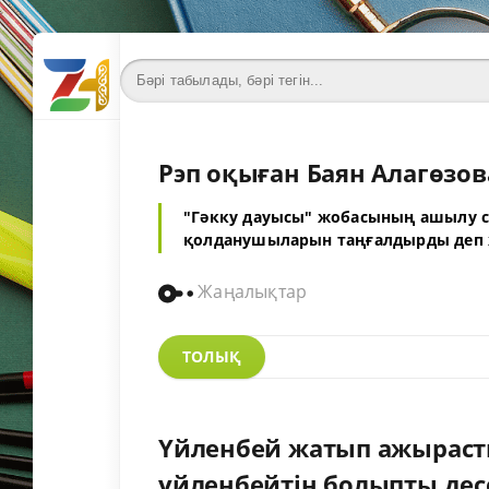
Рэп оқыған Баян Алагөзов
"Гәкку дауысы" жобасының ашылу с
қолданушыларын таңғалдырды деп 
Жаңалықтар
ТОЛЫҚ
Үйленбей жатып ажырасты
үйленбейтін болыпты десе