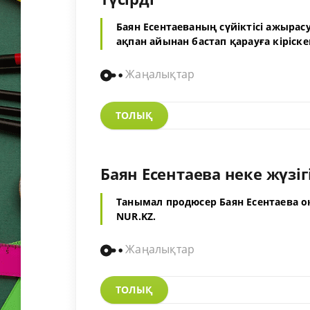
Баян Есентаеваның сүйіктісі ажырас
ақпан айынан бастап қарауға кіріске
Жаңалықтар
ТОЛЫҚ
Баян Есентаева неке жүзігі
Танымал продюсер Баян Есентаева о
NUR.KZ.
Жаңалықтар
ТОЛЫҚ