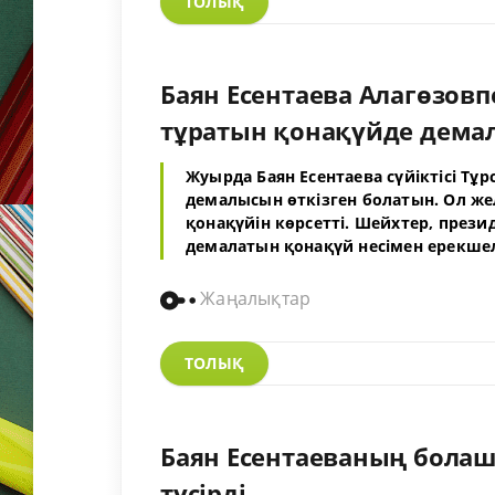
ТОЛЫҚ
Баян Есентаева Алагөзовп
тұратын қонақүйде демал
Жуырда Баян Есентаева сүйіктісі Тұ
демалысын өткізген болатын. Ол же
қонақүйін көрсетті. Шейхтер, през
демалатын қонақүй несімен ерекше
Жаңалықтар
ТОЛЫҚ
Баян Есентаеваның болаш
түсірді