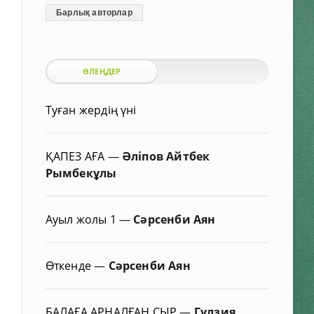
Барлық авторлар
ӨЛЕҢДЕР
Туған жердің үні
ҚАПЕЗ АҒА
—
Әліпов Айтбек
Рымбекұлы
Ауыл жолы 1
—
Сәрсенби Аян
Өткенде
—
Сәрсенби Аян
БАЛАҒА АРНАЛҒАН СЫР
—
Гүлзия