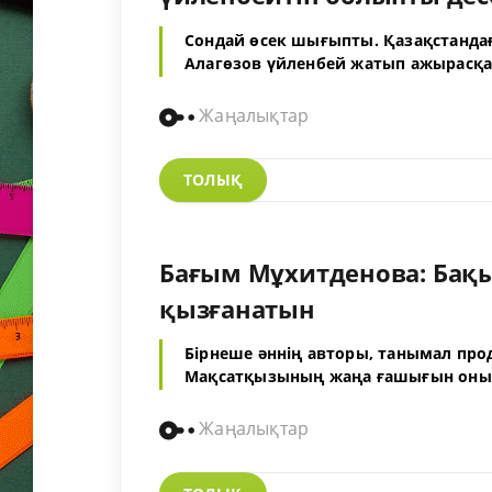
Сондай өсек шығыпты. Қазақстандағы
Алагөзов үйленбей жатып ажырасқ
Жаңалықтар
ТОЛЫҚ
Бағым Мұхитденова: Бақы
қызғанатын
Бірнеше әннің авторы, танымал про
Мақсатқызының жаңа ғашығын оның
Жаңалықтар