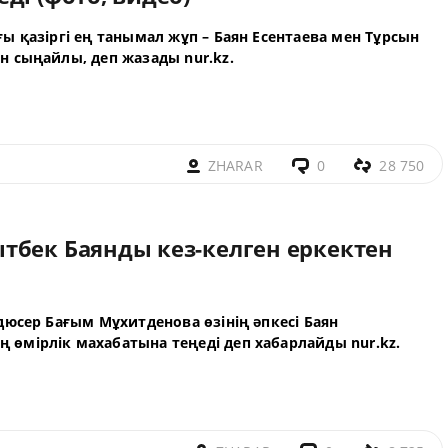
 қазіргі ең танымал жұп – Баян Есентаева мен Тұрсын
ан сыңайлы, деп жазады
nur.kz
.
ZHARAR
0
28 750
тбек Баянды кез-келген еркектен
дюсер Бағым Мұхитденова өзінің әпкесі Баян
 өмірлік махабатына теңеді деп хабарлайды
nur.kz
.