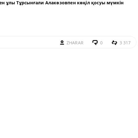
ен ұлы Тұрсынғали Алакөзовпен көңіл қосуы мүмкін
ZHARAR
0
3 317