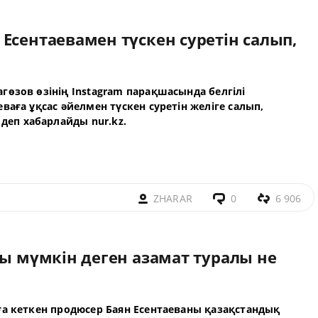
Есентаевамен түскен суретін салып,
гөзов өзінің
Instagram
парақшасында белгілі
ваға ұқсас әйелмен түскен суретін желіге салып,
деп хабарлайды
nur.kz
.
ZHARAR
0
6 906
уы мүмкін деген азамат туралы не
ға кеткен продюсер Баян Есентаеваны қазақстандық