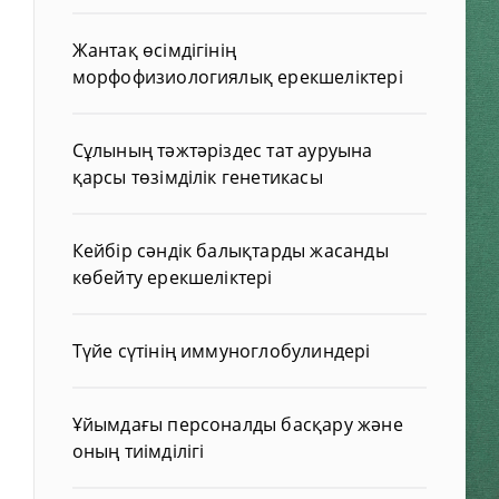
Жантақ өсімдігінің
морфофизиологиялық ерекшеліктері
Сұлының тәжтәріздес тат ауруына
қарсы төзімділік генетикасы
Кейбір сәндік балықтарды жасанды
көбейту ерекшеліктері
Түйе сүтінің иммуноглобулиндері
Ұйымдағы персоналды басқару және
оның тиімділігі