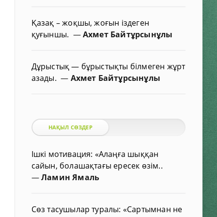
Қазақ – жоқшы, жоғын іздеген
қуғыншы.
—
Ахмет Байтұрсынұлы
Дұрыстық — бұрыстықты білмеген жұрт
азады.
—
Ахмет Байтұрсынұлы
НАҚЫЛ СӨЗДЕР
Ішкі мотивация: «Алаңға шыққан
сайын, болашақтағы ересек өзім..
—
Ламин Ямаль
Сөз тасушылар туралы: «Сартымнан не