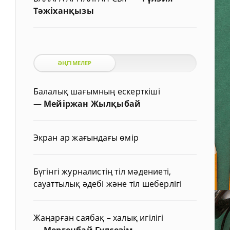
Тәжіханқызы
ӘҢГІМЕЛЕР
Балалық шағымның ескерткіші
—
Мейіржан Жылқыбай
Экран ар жағындағы өмір
Бүгінгі журналистің тіл мәдениеті,
сауаттылық әдебі және тіл шеберлігі
Жаңарған саябақ – халық игілігі
—
Мергенбай Гүлсезім