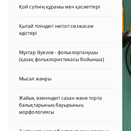
Қой сүтінің құрамы мен қасиеттері
Қытай тіліндегі негізгі сөзжасам
әдістері
Мұхтар Әуезов - фольклортанушы
(қазақ фольклористикасы бойынша)
Мысал жанры
Жайық өзеніндегі сазан және торта
балықтарының бауырының
морфологиясы