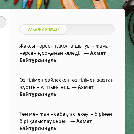
МАҚАЛ-МӘТЕЛДЕР
Жақсы нәрсенің жолға шығуы – жаман
нәрсенің соңынан келеді.
—
Ахмет
Байтұрсынұлы
Өз тілімен сөйлескен, өз тілімен жазған
жұрттың ұлттығы еш..
—
Ахмет
Байтұрсынұлы
Тән мен жан – сабақтас, екеуі – бірінен
бірі қалыспау керек.
—
Ахмет
Байтұрсынұлы