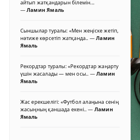
айтып жатқандарын білемін...
—
Ламин Ямаль
Сыншылар туралы: «Мен жеңіске жетіп,
нәтиже көрсетіп жатқанда..
—
Ламин
Ямаль
Рекордтар туралы: «Рекордтар жаңарту
үшін жасалады — мен осы..
—
Ламин
Ямаль
Жас ерекшелігі: «Футбол алаңына сенің
жасыңның қаншада екені..
—
Ламин
Ямаль