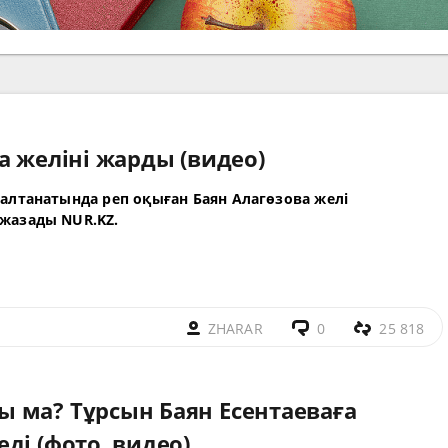
а желіні жарды (видео)
алтанатында реп оқыған Баян Алагөзова желі
жазады NUR.KZ.
ZHARAR
0
25 818
 ма? Тұрсын Баян Есентаеваға
ді (фото, видео)