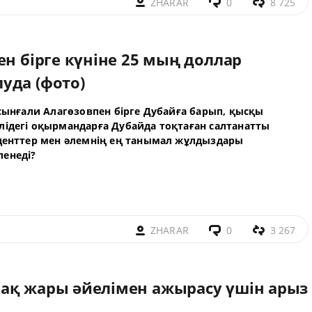
ZHARAR
0
8 725
ен бірге күніне 25 мың доллар
уда (фото)
рсынғали Алагөзовпен бірге Дубайға барып, қысқы
лідегі оқырмандарға Дубайда тоқтаған салтанатты
иденттер мен әлемнің ең танымал жұлдыздары
ленеді?
ZHARAR
0
3 267
ақ жары әйелімен ажырасу үшін арыз