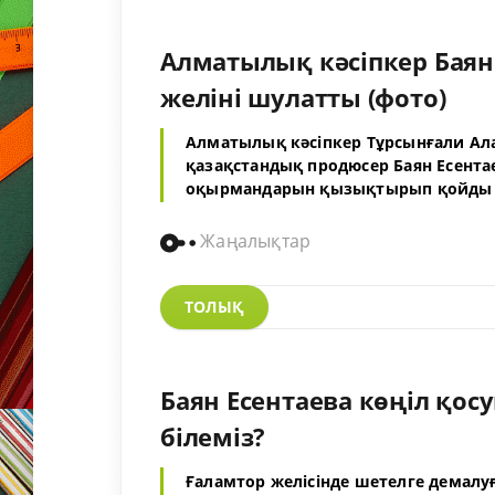
Алматылық кәсіпкер Баян 
желіні шулатты (фото)
Алматылық кәсіпкер Тұрсынғали Ала
қазақстандық продюсер Баян Есентае
оқырмандарын қызықтырып қойды 
Жаңалықтар
ТОЛЫҚ
Баян Есентаева көңіл қос
білеміз?
Ғаламтор желісінде шетелге демалу