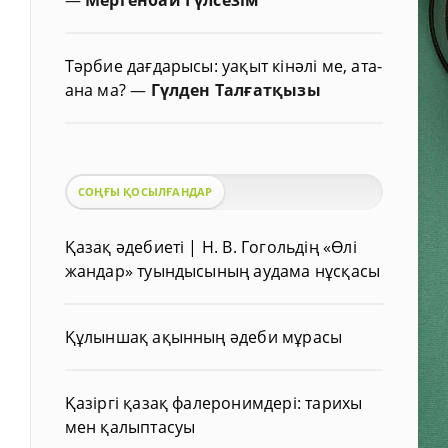
Тәрбие дағдарысы: уақыт кінәлі ме, ата-
ана ма?
—
Гүлден Талғатқызы
СОҢҒЫ ҚОСЫЛҒАНДАР
Қазақ әдебиеті | Н. В. Гогольдің «Өлі
жандар» туындысының аудама нұсқасы
Құлыншақ ақынның әдеби мұрасы
Қазіргі қазақ фалеронимдері: тарихы
мен қалыптасуы