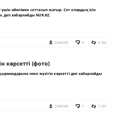
у үшін әйелімен соттасып жатыр. Сот олардың ісін
н, деп хабарлайды NUR.KZ.
ZHARAR
0
4 366
н көрсетті (фото)
қырмандарына неке жүзігін көрсетті деп хабарлайды
ZHARAR
1
7 501