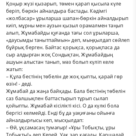
Қоңыр жүзі қызарып, төмен қарап қысыла күле
беріп, бөркін айналдыра бастады. Кәдімгі
«жолбасар» ұрыларша шапан-бөркін айналдырып
киіп, мұрны мен аузын қызыл орамалмен таңып
алып, Жұмабайды қуғанда тағы сол ұрыларша,
«даусымды танытпаймын» деп, мыңқылдап сөйлеп
бұйрық берген. Байтас қорықса, қорықпаса да
сыр алдырған жоқ Сондықтан, Жұмабайдың
ашуын алыстан танып, мәз болып күліп келе
жатып:
– Құла бестінің төбелін де жоқ қыпты, қарай гөр
өзін! - деді.
Жұмабай да жаңа байқады. Бала бестінің төбелін
саз балшықпен баттастырып тұрып сылап
қойыпты. Жұмабай кісілікті кісі. О да күлкі бола
бергісі келмейді. Енді бұ да уақиғаны ойынға
айналдырғысы кеп, мысқылдап:
– Өй, ұқсамасаң тумағыр! «Ұры Тобықты, ұры
Тобықты!» деп Керей, Уақ зар қағады. Қаршадай