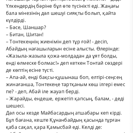
Үлкендердің бәріне бұл өте түсінікті еді. Жаңағы
бала мінезінің дәл шешуі сияқты болып, қайта
күлдірді.
– Бәсе, Шаншар?
– Битан, Шитан!
– Тонтекеңнің жиенімін деп тұр ғой! - десіп,
Абайдың нағашыларын есіне алысты. Өлерінде:
«Жазыла-жазыла қожа-молдадан да ұят болды,
енді өлмеске болмас!» деп кеткен Тонтай сөздері
де көптің есіне түсті.
– Апа-ай, енді бақсы-құшынаш боп, елтірі-сеңсең
жинағанша, Тонтекеңе тартқаным көш ілгері емес
пе? - деп, Абай іле жауап берді.
– Жарайды, ендеше, ержетіп қапсың, балам, - деді
шешесі.
Дәл осы кезде Майбасардың атшабары кеп кірді.
Бұл бағана, кеште Құнанбайдың қасында тұрған
қаба сақал, қара Қамысбай еді. Келді де: