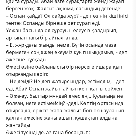
қайта сұрады. Абай өзге сұрақтарға жөнді жауап
берген жоқ. Жалғыз-ақ кімді сағындың дегенде:
– Оспан қайда? Ол қайда жүр? - деп өзінің кіші інісі,
тентек Оспанды бірнеше рет сұрап еді.
Ұлжан басында ол сұрауын елеусіз қалдырып,
артынан тағы бір айналғанда:
– Е, жүр-дағы жынды неме. Бүгін осында маза
бермеген соң әжең екеуміз қуып шыққамыз, - деп
әжесіне нұсқады.
Әжесі өзіне байланысты бір нәрсеге ишара қып
отырғанды көріп:
– Не дейді? Не деп жатырсыңдар, естімедім, - деп
еді, Абай Оспан жайын айтып кеп, қатты сөйлеп:
– Әже-ау, былтыр мұндай емес ең... Құлағыңа не
болған, неге естімейсің? -деді. Көптің ортасында
отырса да, еріксіз жапа-жалғыз боп оқшауланып
қалған әжесіне жаны ашып, құшақтап алдына
жантайды.
Әжесі түсінді де, аз ғана босаңсып: