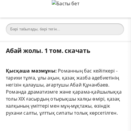
Абай жолы. 1 том. скачать
Қысқаша мазмұны:
Романның бас кейіпкері -
тарихи тұлға, ұлы ақын, қазақ жазба әдебиетінің
негізін қалаушы, ағартушы Абай Құнанбаев.
Романда драматизмге және қарама-қайшылыққа
толы XIX ғасырдың отырықшы халқы өмірі, қазақ
халқының үміттері мен мұң-мұқтажы, өзіндік
рухани салты, ұлттық сипаты толық көрсетілген.