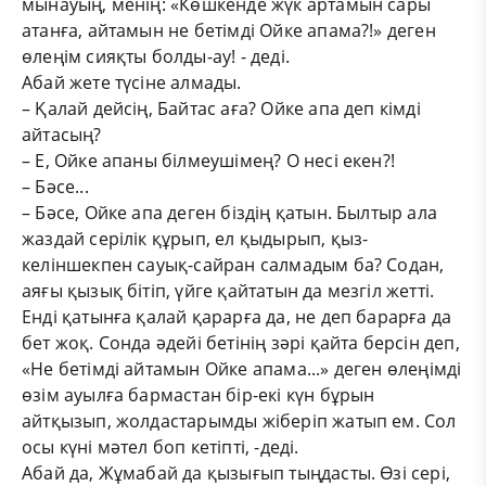
мынауың, менің: «Көшкенде жүк артамын сары
атанға, айтамын не бетімді Ойке апама?!» деген
өлеңім сияқты болды-ау! - деді.
Абай жете түсіне алмады.
– Қалай дейсің, Байтас аға? Ойке апа деп кімді
айтасың?
– Е, Ойке апаны білмеушімең? О несі екен?!
– Бәсе...
– Бәсе, Ойке апа деген біздің қатын. Былтыр ала
жаздай серілік құрып, ел қыдырып, қыз-
келіншекпен сауық-сайран салмадым ба? Содан,
аяғы қызық бітіп, үйге қайтатын да мезгіл жетті.
Енді қатынға қалай қарарға да, не деп барарға да
бет жоқ. Сонда әдейі бетінің зәрі қайта берсін деп,
«Не бетімді айтамын Ойке апама...» деген өлеңімді
өзім ауылға бармастан бір-екі күн бұрын
айтқызып, жолдастарымды жіберіп жатып ем. Сол
осы күні мәтел боп кетіпті, -деді.
Абай да, Жұмабай да қызығып тыңдасты. Өзі сері,