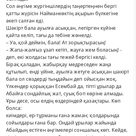
Сол әңгіме жүргіншілердің таңертеңнен бергі
қатты жүрісін Найманкөктің ақырын бүлкегіне
әкеп салған еді.
Шәкірт бала ауылға асыққан, лепірген күйіне
қайта келіп, тағы да тебіне жөнелді.
– Уә, қой деймін, бала! Ат зорықтырасың!
– Жапа-жалғыз ұзап кетіп, жауға жем боласың! -
деп, екі жолдасы тағы тежей бергісі келді.
Бірақ қаладан, жабырқау медреседен жаңа
құтылып, енді үйіне, ауылға жетуге асыққан шәкірт
бала ол сөздерді тыңдайын деп ойысқан жоқ.
Үлкендер қорыққан Есембай да, тіпті ұрылар да
Абайға сондайлық жат, суық боп көріне алмады.
Ұры десе, осы елдің өздеріндей қазақтары. Көп
болса:
киімдері, ер-тұрманы ғана жаман; қолдарында
сойылдары ғана бар. Ондай ұрылар жайында
Абайдың естіген әңгімелері соншалық көп. Кейде,