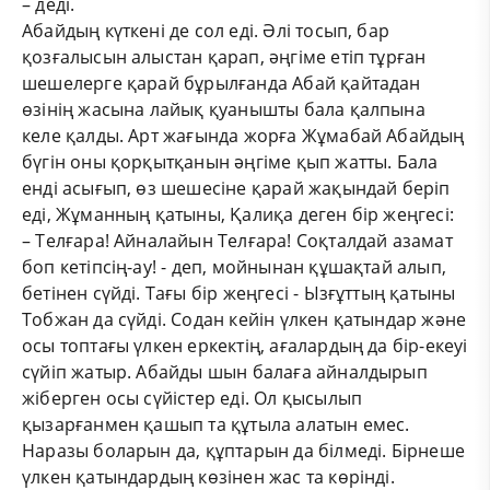
– деді.
Абайдың күткені де сол еді. Әлі тосып, бар
қозғалысын алыстан қарап, әңгіме етіп тұрған
шешелерге қарай бұрылғанда Абай қайтадан
өзінің жасына лайық қуанышты бала қалпына
келе қалды. Арт жағында жорға Жұмабай Абайдың
бүгін оны қорқытқанын әңгіме қып жатты. Бала
енді асығып, өз шешесіне қарай жақындай беріп
еді, Жұманның қатыны, Қалиқа деген бір жеңгесі:
– Телғара! Айналайын Телғара! Соқталдай азамат
боп кетіпсің-ау! - деп, мойнынан құшақтай алып,
бетінен сүйді. Тағы бір жеңгесі - Ызғұттың қатыны
Тобжан да сүйді. Содан кейін үлкен қатындар және
осы топтағы үлкен еркектің, ағалардың да бір-екеуі
сүйіп жатыр. Абайды шын балаға айналдырып
жіберген осы сүйістер еді. Ол қысылып
қызарғанмен қашып та құтыла алатын емес.
Наразы боларын да, құптарын да білмеді. Бірнеше
үлкен қатындардың көзінен жас та көрінді.