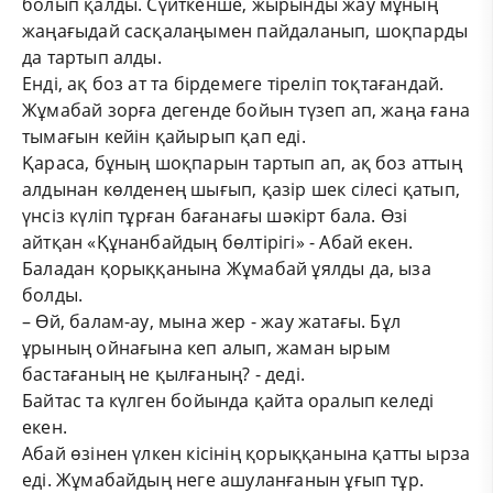
болып қалды. Сүйткенше, жырынды жау мұның
жаңағыдай сасқалаңымен пайдаланып, шоқпарды
да тартып алды.
Енді, ақ боз ат та бірдемеге тіреліп тоқтағандай.
Жұмабай зорға дегенде бойын түзеп ап, жаңа ғана
тымағын кейін қайырып қап еді.
Қараса, бұның шоқпарын тартып ап, ақ боз аттың
алдынан көлденең шығып, қазір шек сілесі қатып,
үнсіз күліп тұрған бағанағы шәкірт бала. Өзі
айтқан «Құнанбайдың бөлтірігі» - Абай екен.
Баладан қорыққанына Жұмабай ұялды да, ыза
болды.
– Өй, балам-ау, мына жер - жау жатағы. Бұл
ұрының ойнағына кеп алып, жаман ырым
бастағаның не қылғаның? - деді.
Байтас та күлген бойында қайта оралып келеді
екен.
Абай өзінен үлкен кісінің қорыққанына қатты ырза
еді. Жұмабайдың неге ашуланғанын ұғып тұр.