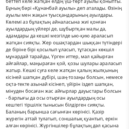
беттеп келе жатқан елдің үш-төрт ауылы қоныпты.
Бұның бәрі «Құнанбай ауылы» деп аталады. Өзінің
ауылы мен жақын туысқандарының ауылдары.
Көлемі аз бұлақтың айналасына жиі қонған
ауылдардың үйлері де, шұбыртқан малы да,
адамдары да кешкі мезгілде ыю-қию араласып
жатқан сияқты. Жер ошақтардан шыққан түтіндері
де біріне бірі қосылып ұласып, тұтасқан көкшіл
мұнардай тарайды, Үрген иттер, мал қайырған
айғайлар, маңыраған қой, қозы шулары араласып
жатыр. Кешкі суға келе жатқан қалың жылқының
кісіней шапқан дүбірі, шаң-тозаңы болсын, немесе
оқта-текте азынай кісінеп, үйірін іздеп шапқан,
мінуден босаған жас айғырлар дауыстары болсын
- барлығы да осы отырған ауылдардың осы
кештегі тіршілік тынысын білдірген сияқты.
Баланың барынша сағынған көрінісі. Қазір
жүрегін аттай тулатып, соншалық қуантып, еркін
алған көрінісі. Жүргіншілер бұлақтың дәл қасына