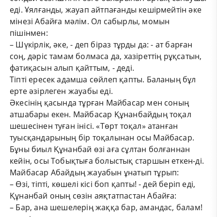
еді. Ұялғанды, жауап айтпағанды кешірмейтін әке
мінезі Абайға мәлім. Ол сабырлы, момын
пішінмен:
– Шүкірлік, әке, - деп біраз тұрды да: - ат барған
соң, дәріс тамам болмаса да, хазіреттің рұқсатын,
фатиқасын алып қайттым, - деді.
Тіпті ересек адамша сөйлеп қапты. Баланың бұл
ерте әзірлеген жауабы еді.
Әкесінің қасында тұрған Майбасар мен соның
атшабары екен. Майбасар Құнанбайдың тоқал
шешесінен туған інісі. «Төрт тоқал» атанған
туысқандарының бір тоқалынан осы Майбасар.
Бұны биыл Құнанбай өзі аға сұлтан болғаннан
кейін, осы Тобықтыға болыстық старшын еткен-ді.
Майбасар Абайдың жауабын ұнатып тұрып:
– Өзі, тіпті, көшелі кісі боп қапты! - дей беріп еді,
Құнанбай оның сөзін аяқтатпастан Абайға:
– Бар, ана шешелерің жаққа бар, амандас, балам!