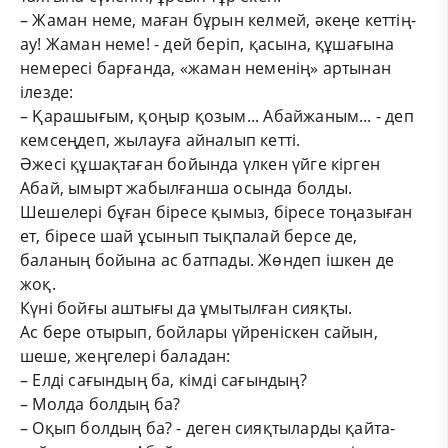
– Жаман неме, маған бұрын келмей, әкеңе кеттің-
ау! Жаман неме! - дей беріп, қасына, құшағына
немересі барғанда, «жаман неменің» артынан
ілезде:
– Қарашығым, қоңыр қозым... Абайжаным... - деп
кемсеңдеп, жылауға айналып кетті.
Әжесі құшақтаған бойында үлкен үйге кірген
Абай, ымырт жабылғанша осында болды.
Шешелері бұған біресе қымыз, біресе тоңазыған
ет, біресе шай ұсынып тықпалай берсе де,
баланың бойына ас батпады. Жөндеп ішкен де
жоқ.
Күні бойғы аштығы да ұмытылған сияқты.
Ас бере отырып, бойлары үйреніскен сайын,
шеше, жеңгелері баладан:
– Елді сағындың ба, кімді сағындың?
– Молда болдың ба?
– Оқып болдың ба? - деген сияқтыларды қайта-