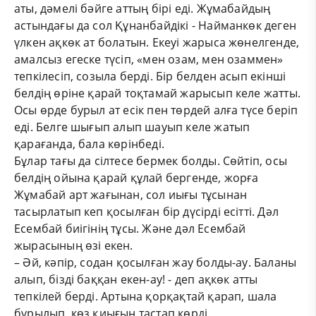
аты, дәмелі бәйге аттың бірі еді. Жұмабайдың
астындағы да сол Құнанбайдікі - Найманкөк деген
үлкен ақкөк ат болатын. Екеуі жарыса жөнелгенде,
амалсыз егеске түсіп, «мен озам, мен озаммен»
тепкілесіп, созыла берді. Бір белден асып екінші
белдің өріне қарай тоқтамай жарысып келе жатты.
Осы өрде бурыл ат есік пен төрдей алға түсе беріп
еді. Белге шығып алып шауып келе жатып
қарағанда, бала көрінбеді.
Бұлар тағы да сілтесе бермек болды. Сөйтіп, осы
белдің ойына қарай құлай бергенде, жорға
Жұмабай арт жағынан, сол иығы тұсынан
тасырлатып кеп қосылған бір дүсірді есітті. Дәл
Есембай биігінің тұсы. Және дәл Есембай
жырасының өзі екен.
– Әй, кәпір, содан қосылған жау болды-ау. Баланы
алып, бізді баққан екен-ау! - деп ақкөк атты
тепкілей берді. Артына қорқақтай қарап, шала
бұрылып, көз қиығын тастап көрді.