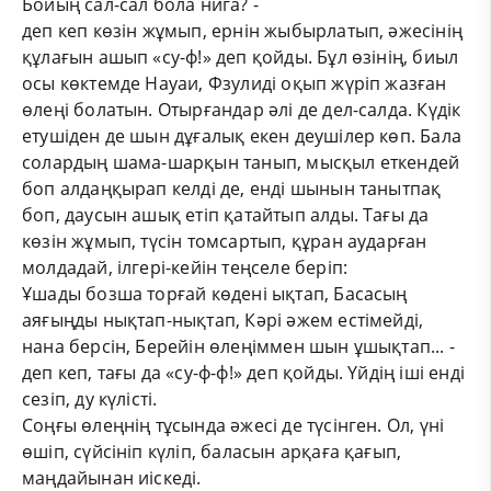
Бойың сал-сал бола нига? -
деп кеп көзін жұмып, ернін жыбырлатып, әжесінің
құлағын ашып «су-ф!» деп қойды. Бұл өзінің, биыл
осы көктемде Науаи, Фзулиді оқып жүріп жазған
өлеңі болатын. Отырғандар әлі де дел-салда. Күдік
етушіден де шын дұғалық екен деушілер көп. Бала
солардың шама-шарқын танып, мысқыл еткендей
боп алдаңқырап келді де, енді шынын танытпақ
боп, даусын ашық етіп қатайтып алды. Тағы да
көзін жұмып, түсін томсартып, құран аударған
молдадай, ілгері-кейін теңселе беріп:
Ұшады бозша торғай көдені ықтап, Басасың
аяғыңды нықтап-нықтап, Кәрі әжем естімейді,
нана берсін, Берейін өлеңіммен шын ұшықтап... -
деп кеп, тағы да «су-ф-ф!» деп қойды. Үйдің іші енді
сезіп, ду күлісті.
Соңғы өлеңнің тұсында әжесі де түсінген. Ол, үні
өшіп, сүйсініп күліп, баласын арқаға қағып,
маңдайынан иіскеді.