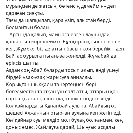
мұрыңмен де жатсың, бөтенсің демеймін» деп
қараған сияқты.
Тағы да шапқылап, қара үзіп, алыстай берді.
Болмайтын болды.
– Артында қалып, майырға ерген лаушыдай
қашанғы текіректейміз. Бұл қорлықты көргенше
кел, Жұмеке, біз де аттың басын қоя берейік, - деп,
Байтас бурыл атты ағыза жөнелді. Жұмабай да
еріксіз шапты.
Аздан соң Абай бұларды тосып алып, енді үшеуі
бірдей ұзақ-ұзақ жарысуға айналды.
Қорықтан шыққалы таңертеңнен бері
бөгелместен тартқан үш салт атты, аттарын қан
сорпа қылған қалпында, кешкі екінді кезінде
Көлқайнардағы Құнанбай аулына, Абайдың өз
шешесі Ұлжанның отырған аулына кеп жетіп еді.
Көлқайнар суы мөлдір мол бұлақ болғанмен, кең
қоныс емес. Жайлауға қарай, Шыңғыс асқалы