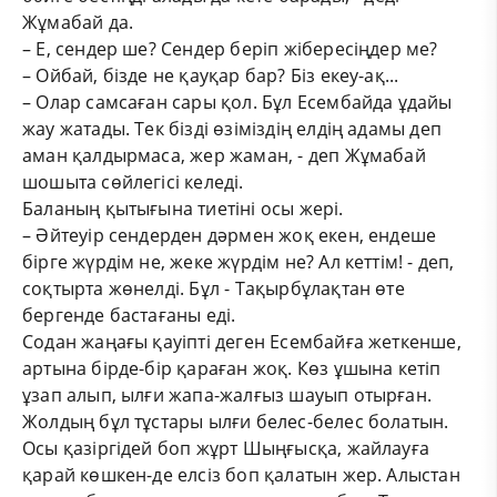
Жұмабай да.
– Е, сендер ше? Сендер беріп жібересіңдер ме?
– Ойбай, бізде не қауқар бар? Біз екеу-ақ...
– Олар самсаған сары қол. Бұл Есембайда ұдайы
жау жатады. Тек бізді өзіміздің елдің адамы деп
аман қалдырмаса, жер жаман, - деп Жұмабай
шошыта сөйлегісі келеді.
Баланың қытығына тиетіні осы жері.
– Әйтеуір сендерден дәрмен жоқ екен, ендеше
бірге жүрдім не, жеке жүрдім не? Ал кеттім! - деп,
соқтырта жөнелді. Бұл - Тақырбұлақтан өте
бергенде бастағаны еді.
Содан жаңағы қауіпті деген Есембайға жеткенше,
артына бірде-бір қараған жоқ. Көз ұшына кетіп
ұзап алып, ылғи жапа-жалғыз шауып отырған.
Жолдың бұл тұстары ылғи белес-белес болатын.
Осы қазіргідей боп жұрт Шыңғысқа, жайлауға
қарай көшкен-де елсіз боп қалатын жер. Алыстан