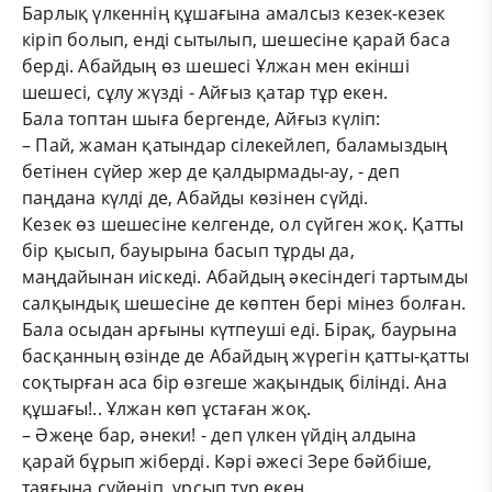
Барлық үлкеннің құшағына амалсыз кезек-кезек
кіріп болып, енді сытылып, шешесіне қарай баса
берді. Абайдың өз шешесі Ұлжан мен екінші
шешесі, сұлу жүзді - Айғыз қатар тұр екен.
Бала топтан шыға бергенде, Айғыз күліп:
– Пай, жаман қатындар сілекейлеп, баламыздың
бетінен сүйер жер де қалдырмады-ау, - деп
паңдана күлді де, Абайды көзінен сүйді.
Кезек өз шешесіне келгенде, ол сүйген жоқ. Қатты
бір қысып, бауырына басып тұрды да,
маңдайынан иіскеді. Абайдың әкесіндегі тартымды
салқындық шешесіне де көптен бері мінез болған.
Бала осыдан арғыны күтпеуші еді. Бірақ, баурына
басқанның өзінде де Абайдың жүрегін қатты-қатты
соқтырған аса бір өзгеше жақындық білінді. Ана
құшағы!.. Ұлжан көп ұстаған жоқ.
– Әжеңе бар, әнеки! - деп үлкен үйдің алдына
қарай бұрып жіберді. Кәрі әжесі Зере бәйбіше,
таяғына сүйеніп, ұрсып тұр екен.