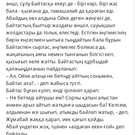
әнші, сұлу Байтасқа екеуі де - бірі кәрі, бірі жас
бала - қызғана да, тамашалай да қараған еді.
Абайдың көз алдына Ойке деген жеңгесі де,
Байтастың былтыр жаздағы әншіл, сауықшыл
жолдастары да толық елестеді. Естіген әңгімесінің
бәрін еңсесімен ынтыға тыңдайтын бала бұрын
Байтаспен сырлас, әңгімелес болмаса да,
жаңағының аяғы немен тынғанын білгісі кеп,
қызығып келе жатты. Байтастың құрбыдай
қалжыңдағанын пайдаланып:
– Ал, Ойке апаңа не бетіңді айттың сонымен,
Байтас аға?.. - деп жабыса түсті.
Байтас бұған күліп, енді іріленіп қарап:
– Не бетімді айтушы ем? Сорлы қатын алыстан
әнмен арыз айтып жатқанға шыдасын ба? Келсем,
алдымнан өзі шығып, атымды байлап жатыр, - деп,
Жұмабай жаққа қарап, иек қағып қойды.
Абай үндеген жоқ. Ішінен «алдаған екен ғой» деп
байлады.