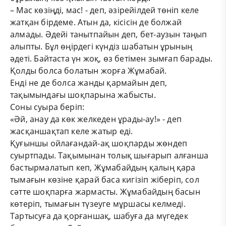
– Мас көзіңді, мас! - деп, әзірейілдей төніп келе
жатқан бірдеме. Атын да, кісісін де болжай
алмады. Әдейі танытпайын деп, бет-аузын таңып
алыпты. Бұл өңірдегі күндіз шабатын ұрының
әдеті. Байтаста үн жоқ, өз бетімен зымғап барады.
Қолды болса болатын жорға Жұмабай.
Енді не де болса жанды қармайын деп,
тақымындағы шоқпарына жабысты.
Соны суыра беріп:
«Әй, анау да көк желкеден ұрады-ау!» - деп
жасқаншақтап келе жатыр еді.
Қуғыншы ойлағандай-ақ шоқпарды жөндеп
суыртпады. Тақымынан толық шығарып алғанша
бастырмалатып кеп, Жұмабайдың қалың қара
тымағын көзіне қарай баса кигізіп жіберіп, сол
сәтте шоқпарға жармасты. Жұмабайдың басын
көтеріп, тымағын түзеуге мұршасы келмеді.
Тартысуға да қорғаншақ, шабуға да мүгедек