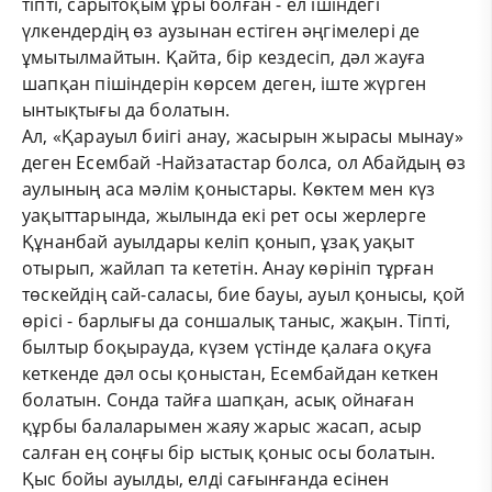
тіпті, сарытоқым ұры болған - ел ішіндегі
үлкендердің өз аузынан естіген әңгімелері де
ұмытылмайтын. Қайта, бір кездесіп, дәл жауға
шапқан пішіндерін көрсем деген, іште жүрген
ынтықтығы да болатын.
Ал, «Қарауыл биігі анау, жасырын жырасы мынау»
деген Есембай -Найзатастар болса, ол Абайдың өз
аулының аса мәлім қоныстары. Көктем мен күз
уақыттарында, жылында екі рет осы жерлерге
Құнанбай ауылдары келіп қонып, ұзақ уақыт
отырып, жайлап та кететін. Анау көрініп тұрған
төскейдің сай-саласы, бие бауы, ауыл қонысы, қой
өрісі - барлығы да соншалық таныс, жақын. Тіпті,
былтыр боқырауда, күзем үстінде қалаға оқуға
кеткенде дәл осы қоныстан, Есембайдан кеткен
болатын. Сонда тайға шапқан, асық ойнаған
құрбы балаларымен жаяу жарыс жасап, асыр
салған ең соңғы бір ыстық қоныс осы болатын.
Қыс бойы ауылды, елді сағынғанда есінен