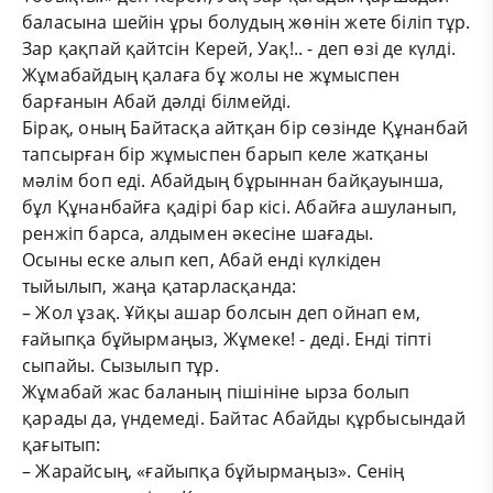
баласына шейін ұры болудың жөнін жете біліп тұр.
Зар қақпай қайтсін Керей, Уақ!.. - деп өзі де күлді.
Жұмабайдың қалаға бұ жолы не жұмыспен
барғанын Абай дәлді білмейді.
Бірақ, оның Байтасқа айтқан бір сөзінде Құнанбай
тапсырған бір жұмыспен барып келе жатқаны
мәлім боп еді. Абайдың бұрыннан байқауынша,
бұл Құнанбайға қадірі бар кісі. Абайға ашуланып,
ренжіп барса, алдымен әкесіне шағады.
Осыны еске алып кеп, Абай енді күлкіден
тыйылып, жаңа қатарласқанда:
– Жол ұзақ. Ұйқы ашар болсын деп ойнап ем,
ғайыпқа бұйырмаңыз, Жұмеке! - деді. Енді тіпті
сыпайы. Сызылып тұр.
Жұмабай жас баланың пішініне ырза болып
қарады да, үндемеді. Байтас Абайды құрбысындай
қағытып:
– Жарайсың, «ғайыпқа бұйырмаңыз». Сенің