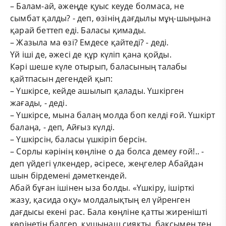
– Балам-ай, әжеңде қуыс кеуде болмаса, не
сымбат қалды? - деп, өзінің дағдылы мұң-шыңына
қарай беттеп еді. Баласы қимады.
– Жазыла ма өзі? Емдесе қайтеді? - деді.
Үй іші де, әжесі де құр күліп қана қойды.
Кәрі шеше күле отырып, баласының талабы
қайтпасын дегендей қып:
– Үшкірсе, кейде ашылып қалады. Үшкірген
жағады, - деді.
– Үшкірсе, мына балаң молда боп келді ғой. Үшкірт
балаңа, - деп, Айғыз күлді.
– Үшкірсін, баласы үшкіріп берсін.
– Сорлы кәрінің көңліне о да болса демеу ғой!.. -
деп үйдегі үлкендер, әсіресе, жеңгелер Абайдан
шын бірдемені дәметкендей.
Абай бұған ішінен ыза болды. «Үшкіру, ішірткі
жазу, қасида оқу» молдалықтың ел үйренген
дағдысы екені рас. Бала көңліне қатты жиренішті
көрінетін балгер, құшынаш сияқты, бақсымен тең