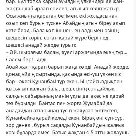
бар. Бұл топқа қарай ауылдың үлкендері де жан-
жақтан дабырлап сөйлеп, ағылып келіп жатыр.
Осы жиынға қараған бетімен, екі жолдасынан
озып кеп бұрын түскен Абайдың атын біреу алып
кете берді. Бала көп ішінен, ең алдымен өзінің
шешесін көріп, соған қарай жүре беріп еді,
шешесі анадай жерде тұрып:
– Әй, шырағым балам, әуелі аржағыңда әкең тұр...
Сәлем бер! - деді.
Абай жалт қарап барып жаңа көрді. Анадай жерде,
қонақ үйдің сыртында, қасында екі-үш үлкен кісі
бар - әкесі Құнанбай тұр екен. Ыңғайсыздықпен
қысылып қалған бала, шешесінің сондайлық
салқын сабырының мәнін ұқты да, әкесіне қарай
тез бұрылды. Байтас пен жорға Жұмабай да
анадайдан аттарынан түсіп жаяулап жетектеп,
Құнанбайға қарай келеді екен. Бірақ өңі сұп-сұр,
зор денелі, бурыл сақалды Құнанбайдың жалғыз
көзі бұларда емес. Батыс жақтан 4-5 атты жолаушы