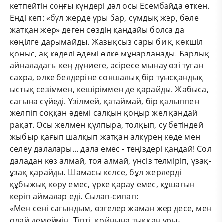
кетпейтін соңғы күндері дәл осы Есембайда өткен.
Енді кеп: «бұл жерде ұры бар, сұмдық жер, бәле
жатқан жер» деген сөздің қандайы болса да
көңілге дарымайды. Жазықсыз сары биік, көкшіл
қоныс, ақ көделі әдемі өлке мұнарланады. Барлық
айналадағы кең дүниеге, әсіресе мынау өзі туған
сахра, өлке белдеріне соншалық бір туысқандық
ыстық сезіммен, кешіріммен де қарайды. Жабыса,
сағына сүйеді. Үзілмей, қатаймай, бір қалыппен
желпіп соққан әдемі салқын қоңыр жел қандай
рақат. Осы желмен құлпыра, толқып, су бетіндей
жыбыр қағып шалқып жатқан алкүрең көде мен
селеу далалары... дала емес - теңіздері қандай! Сол
даладан көз алмай, тоя алмай, үнсіз телміріп, ұзақ-
ұзақ қарайды. Шамасы келсе, бұл жерлерді
құбыжық көру емес, үрке қарау емес, құшағын
керіп аймалар еді. Сылап-сипап:
«Мен сені сағындым, өзгелер жаман жер десе, мен
олай демеймін. Тіпті, қойныңа тыққан ұры-