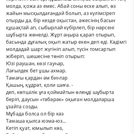
молда, қожа аз емес. Абай соны еске алып, өз
жайын мысқылдағандай болып, аз күлімсіреп
отырды да, бір кезде оқыстан, әжесінің басын
құшақтай ап, сыбырлай күбірлеп, бір нәрсені
шұбырта жөнелді. Жұрт аңыра қарап отырып,
басында дұғалық оқып жатыр екен деп еді. Кәдімгі
молдадай шарт жүгініп алып, түсін томсартып
жіберіп, шешесіне төніп отырып:
Юзі раушан, көзі гауһар,
Лағылдек бет ұшы ахмар.
Тамағы қардан әм биһтар
Қашың, құдрәт, қоли шиға. -
деп, көпшілік ұға қоймайтын өлеңді шұбырта
беріп, даусын «тәбәрәк» оқыған молдаларша
ұзайта созды.
Мұбада болса ол бір кәз
Тамаша қылса юзма-юз...
Кетіп қуат, юмылып көз,