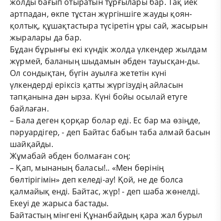
жолды бағып отыратын тұрғылары бар. Тақ иек
артпадан, өкпе тұстан жүргіншіге жауды қоян-
қолтық, құшақтастыра түсіретін ұры сай, жасырын
жыралары да бар.
Бұдан бұрынғы екі күндік жолда үлкендер жылдам
жүрмей, баланың шыдамын әбден тауысқан-ды.
Ол сондықтан, бүгін ауылға жететін күні
үлкендерді еріксіз қатты жүргізудің айласын
тапқанына дән ырза. Күні бойы осылай етуге
байлаған.
– Бала деген қорқар болар еді. Ес бар ма өзіңде,
пәруардігер, - деп Байтас бабын таба алмай басын
шайқайды.
Жұмабай әбден болмаған соң:
– Қап, мынаның баласы!.. «Мен бөрінің
бөлтірігімін» деп келеді-ау! Қой, не де болса
қалмайық енді. Байтас, жүр! - деп шаба жөнелді.
Екеуі де жарыса бастады.
Байтастың мінгені Құнанбайдың қара жал бурыл