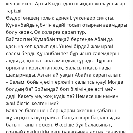
келеді екен. Арты Қыдырдан шыққан жолаушылар
тәрізді.
Өздері өңшең толық денелі, үлкендер сияқты.
Құнанбайдың бүгін әдейі тосып отырған адамдары
болу керек. Ол соларға қарап тұр.
Байтас пен Жұмабай тақай бергенде Абай да
қасына кеп қалып еді. Үшеуі бірдей жамырай
сәлем берді. Құнанбай тез бұрылып сәлемдерін
алды да, қысқа ғана амандық сұрады. Тұрған
орнынан қозғалған жоқ. Баласын қасына да
шақырмады. Азғантай уақыт Абайға қарап алып:
– Балам, бойың өсіп ержетіп қалыпсың-ау! Молда
болдың ба? Бойыңдай боп білімің де өсті ме? -
деді. Кекету ме, жоқ күдік пе? Немесе шынымен
жай білгісі келгені ме?
Бала ес білгеннен бері қарай әкесінің қабағын
жұтаң қыста күн райын баққан кәрі бақташыдай
бағып, танып өскен. Әкесі де бұл баласының
сондай сезгіштігін өзге баларынан артық санаушы