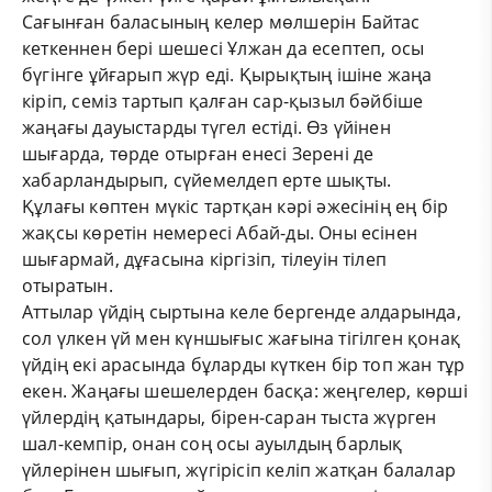
Сағынған баласының келер мөлшерін Байтас
кеткеннен бері шешесі Ұлжан да есептеп, осы
бүгінге ұйғарып жүр еді. Қырықтың ішіне жаңа
кіріп, семіз тартып қалған сар-қызыл бәйбіше
жаңағы дауыстарды түгел естіді. Өз үйінен
шығарда, төрде отырған енесі Зерені де
хабарландырып, сүйемелдеп ерте шықты.
Құлағы көптен мүкіс тартқан кәрі әжесінің ең бір
жақсы көретін немересі Абай-ды. Оны есінен
шығармай, дұғасына кіргізіп, тілеуін тілеп
отыратын.
Аттылар үйдің сыртына келе бергенде алдарында,
сол үлкен үй мен күншығыс жағына тігілген қонақ
үйдің екі арасында бұларды күткен бір топ жан тұр
екен. Жаңағы шешелерден басқа: жеңгелер, көрші
үйлердің қатындары, бірен-саран тыста жүрген
шал-кемпір, онан соң осы ауылдың барлық
үйлерінен шығып, жүгірісіп келіп жатқан балалар