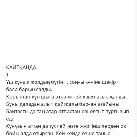
ҚАЙТҚАНДА
1
Үш күндік жолдың бүгінгі, соңғы күніне шәкірт
бала барын салды.
Қорықтан күн шыға атқа мінейік деп асық-қанды.
Бұны қаладан алып қайтқалы барған ағайыны
Байтасты да таң атар-атпастан өзі оятып тұрғызып
еді.
Күнұзын аттан да түспей, өзге жүргіншілерден оқ
бойы алда отырған. Кей-кейде өзіне таныс