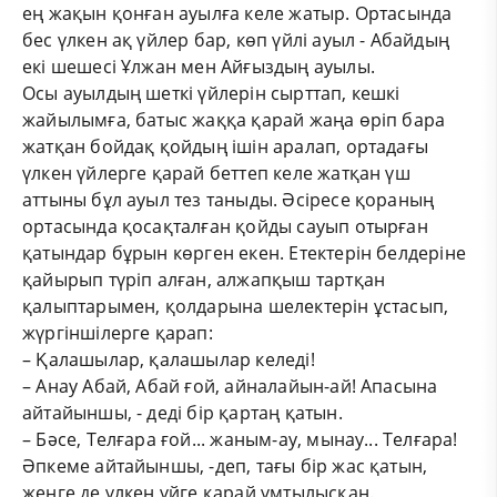
ең жақын қонған ауылға келе жатыр. Ортасында
бес үлкен ақ үйлер бар, көп үйлі ауыл - Абайдың
екі шешесі Ұлжан мен Айғыздың ауылы.
Осы ауылдың шеткі үйлерін сырттап, кешкі
жайылымға, батыс жаққа қарай жаңа өріп бара
жатқан бойдақ қойдың ішін аралап, ортадағы
үлкен үйлерге қарай беттеп келе жатқан үш
аттыны бұл ауыл тез таныды. Әсіресе қораның
ортасында қосақталған қойды сауып отырған
қатындар бұрын көрген екен. Етектерін белдеріне
қайырып түріп алған, алжапқыш тартқан
қалыптарымен, қолдарына шелектерін ұстасып,
жүргіншілерге қарап:
– Қалашылар, қалашылар келеді!
– Анау Абай, Абай ғой, айналайын-ай! Апасына
айтайыншы, - деді бір қартаң қатын.
– Бәсе, Телғара ғой... жаным-ау, мынау... Телғара!
Әпкеме айтайыншы, -деп, тағы бір жас қатын,
жеңге де үлкен үйге қарай ұмтылысқан.