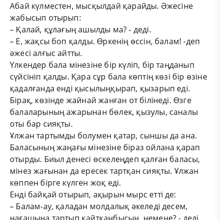
Абай күлместен, мысқылдай қарайды. Әжесіне
жабысып отырып:
– Қалай, құлағың ашылды ма? - деді.
– Е, жақсы боп қалды. Өркенің өссін, балам! -деп
әжесі алғыс айтты.
Үлкендер бала мінезіне бір күліп, бір таңданып
сүйсініп қалды. Қара сұр бала көптің көзі бір өзіне
қадалғанда енді қысылыңқырап, қызарып еді.
Бірақ, көзінде жайнай жанған от білінеді. Өзге
балаларының ажарынан бөлек, қызулы, саналы
оты бар сияқты.
Ұлжан тартымды болумен қатар, сыншы да ана.
Баласының жаңағы мінезіне біраз ойлана қарап
отырды. Биыл денесі өскелеңдеп қалған баласы,
мінез жағынан да ересек тартқан сияқты. Ұлжан
көппен бірге күлген жоқ еді.
Енді байқай отырып, ақырын мырс етті де:
– Балам-ау, қаладан молдалық әкеледі десем,
нағашыңа тартып қайтқанбысың, немене? - деді.