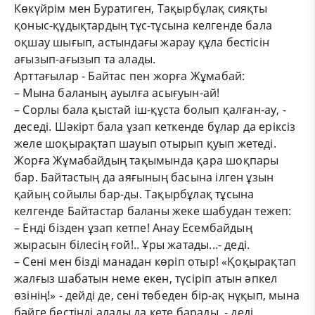
Көкүйрім мен Буратиген, Тақырбұлақ сияқты
қоныс-құдықтардың тұс-тұсына келгенде бала
оқшау шығып, астындағы жарау құла бестісін
ағызып-ағызып та алады.
Арттағылар - Байтас пен жорға Жұмабай:
– Мына баланың ауылға асығуын-ай!
– Сорлы бала қыстай іш-құста болып қалған-ау, -
деседі. Шәкірт бала ұзап кеткенде бұлар да еріксіз
желе шоқырақтап шауып отырып қуып жетеді.
Жорға Жұмабайдың тақымында қара шоқпары
бар. Байтастың да аяғының басына ілген ұзын
қайың сойылы бар-ды. Тақырбұлақ тұсына
келгенде Байтастар баланы жеке шабудан тежеп:
– Енді бізден ұзап кетпе! Анау Есембайдың
жырасын білесің ғой!.. Ұры жатады...- деді.
– Сені мен бізді манадан көріп отыр! «Қоқырақтап
жалғыз шабатын неме екен, түсіріп атын әпкел
өзінің!» - дейді де, сені төбеден бір-ақ нұқып, мына
бәйге бестіңді алады да кете барады, - деді